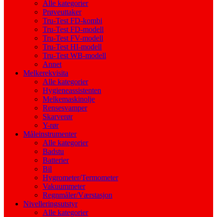
Alle kategorier
Prøveuttaker
Tru-Test FD-kombi
Tru-Test FD-modell
Tru-Test FV-modell
Tru-Test HI-modell
Tru-Test WB-modell
Annet
Melkerekvisita
Alle kategorier
Hygieneassistenten
Melkemaskinolje
Rensesvamper
Skarverør
Y-rør
Måleinstrumenter
Alle kategorier
Badstu
Batterier
Bil
Hygrometer/Termometer
Vakuummeter
Regnmåler/Værstasjon
Nivelleringsutstyr
Alle kategorier