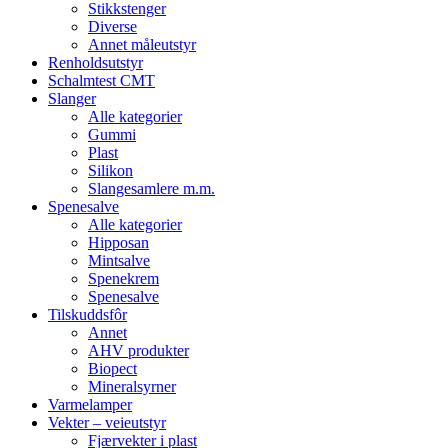
Stikkstenger
Diverse
Annet måleutstyr
Renholdsutstyr
Schalmtest CMT
Slanger
Alle kategorier
Gummi
Plast
Silikon
Slangesamlere m.m.
Spenesalve
Alle kategorier
Hipposan
Mintsalve
Spenekrem
Spenesalve
Tilskuddsfôr
Annet
AHV produkter
Biopect
Mineralsyrner
Varmelamper
Vekter – veieutstyr
Fjærvekter i plast