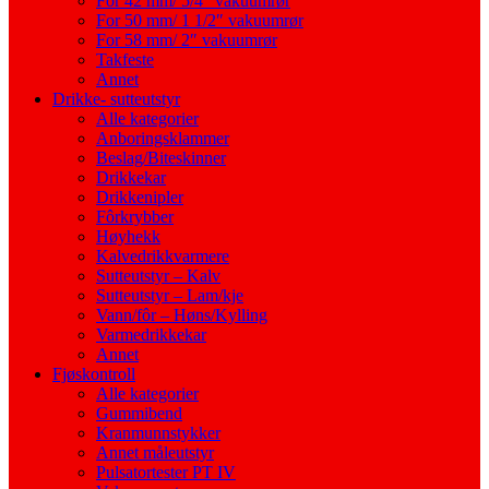
For 42 mm/ 5/4″ vakuumrør
For 50 mm/ 1 1/2″ vakuumrør
For 58 mm/ 2″ vakuumrør
Takfeste
Annet
Drikke- sutteutstyr
Alle kategorier
Anboringsklammer
Beslag/Biteskinner
Drikkekar
Drikkenipler
Fôrkrybber
Høyhekk
Kalvedrikkvarmere
Sutteutstyr – Kalv
Sutteutstyr – Lam/kje
Vann/fôr – Høns/Kylling
Varmedrikkekar
Annet
Fjøskontroll
Alle kategorier
Gummibend
Kranmunnstykker
Annet måleutstyr
Pulsatortester PT IV