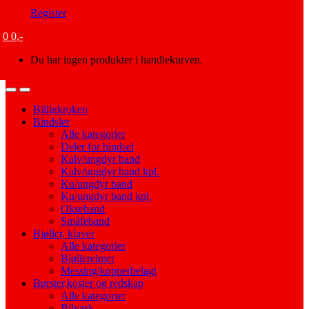
Register
0
0
,-
Du har ingen produkter i handlekurven.
Open
Close
Billigkroken
Bindsler
Alle kategorier
Deler for bindsel
Kalv/ungdyr band
Kalv/ungdyr band kpl.
Ku/ungdyr band
Ku/ungdyr band kpl.
Okseband
Småfeband
Bjøller, klaver
Alle kategorier
Bjøllereimer
Messing/kopperbelagt
Børster,koster og redskap
Alle kategorier
Bilvask