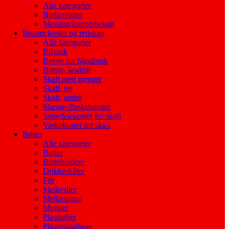
Alle kategorier
Bjøllereimer
Messing/kopperbelagt
Børster,koster og redskap
Alle kategorier
Bilvask
Børste for håndbruk
Børste, løsdrift
Skaft med gjenger
Skaft, tre
Skaft, andre
Slange-/flaskebørster
Sope/feiekoster for skaft
Vaskekoster for skaft
Bøtter
Alle kategorier
Bøtter
Bøtteholdere
Drikkeskåler
Fôr
Melkesiler
Melkespann
Mugger
Plastbaljer
Plastemballasje