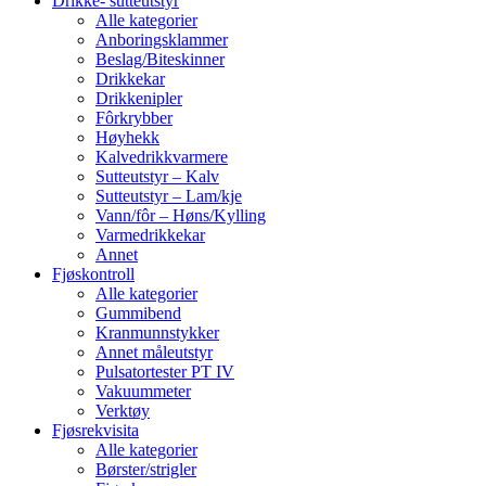
Drikke- sutteutstyr
Alle kategorier
Anboringsklammer
Beslag/Biteskinner
Drikkekar
Drikkenipler
Fôrkrybber
Høyhekk
Kalvedrikkvarmere
Sutteutstyr – Kalv
Sutteutstyr – Lam/kje
Vann/fôr – Høns/Kylling
Varmedrikkekar
Annet
Fjøskontroll
Alle kategorier
Gummibend
Kranmunnstykker
Annet måleutstyr
Pulsatortester PT IV
Vakuummeter
Verktøy
Fjøsrekvisita
Alle kategorier
Børster/strigler