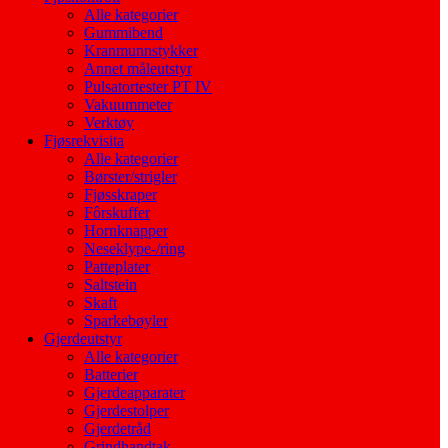
Alle kategorier
Gummibend
Kranmunnstykker
Annet måleutstyr
Pulsatortester PT IV
Vakuummeter
Verktøy
Fjøsrekvisita
Alle kategorier
Børster/strigler
Fjøsskraper
Fôrskuffer
Hornknapper
Neseklype-/ring
Patteplater
Saltstein
Skaft
Sparkebøyler
Gjerdeutstyr
Alle kategorier
Batterier
Gjerdeapparater
Gjerdestolper
Gjerdetråd
Grindhandtak