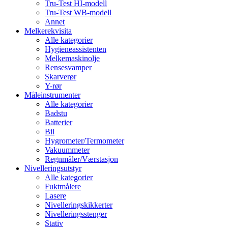
Tru-Test HI-modell
Tru-Test WB-modell
Annet
Melkerekvisita
Alle kategorier
Hygieneassistenten
Melkemaskinolje
Rensesvamper
Skarverør
Y-rør
Måleinstrumenter
Alle kategorier
Badstu
Batterier
Bil
Hygrometer/Termometer
Vakuummeter
Regnmåler/Værstasjon
Nivelleringsutstyr
Alle kategorier
Fuktmålere
Lasere
Nivelleringskikkerter
Nivelleringsstenger
Stativ