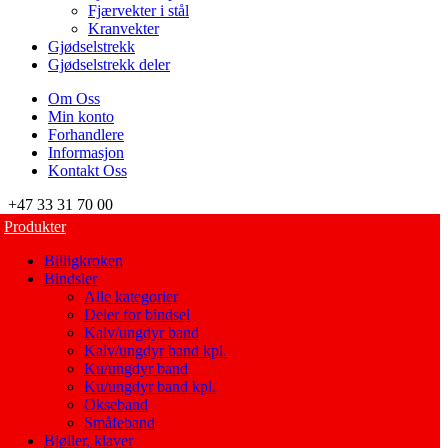
Fjærvekter i stål
Kranvekter
Gjødselstrekk
Gjødselstrekk deler
Om Oss
Min konto
Forhandlere
Informasjon
Kontakt Oss
+47 33 31 70 00
Produkter
Billigkroken
Bindsler
Alle kategorier
Deler for bindsel
Kalv/ungdyr band
Kalv/ungdyr band kpl.
Ku/ungdyr band
Ku/ungdyr band kpl.
Okseband
Småfeband
Bjøller, klaver