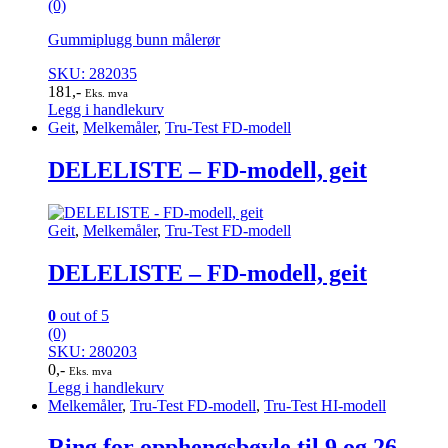
(0)
Gummiplugg bunn målerør
SKU: 282035
181
,-
Eks. mva
Legg i handlekurv
Geit
,
Melkemåler
,
Tru-Test FD-modell
DELELISTE – FD-modell, geit
Geit
,
Melkemåler
,
Tru-Test FD-modell
DELELISTE – FD-modell, geit
0
out of 5
(0)
SKU: 280203
0
,-
Eks. mva
Legg i handlekurv
Melkemåler
,
Tru-Test FD-modell
,
Tru-Test HI-modell
Ring for opphengsbøyle til 9 og 26