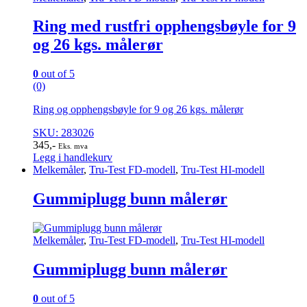
Ring med rustfri opphengsbøyle for 9
og 26 kgs. målerør
0
out of 5
(0)
Ring og opphengsbøyle for 9 og 26 kgs. målerør
SKU: 283026
345
,-
Eks. mva
Legg i handlekurv
Melkemåler
,
Tru-Test FD-modell
,
Tru-Test HI-modell
Gummiplugg bunn målerør
Melkemåler
,
Tru-Test FD-modell
,
Tru-Test HI-modell
Gummiplugg bunn målerør
0
out of 5