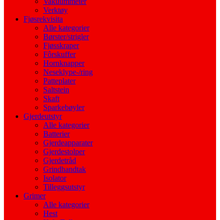
Vakuummeter
Verktøy
Fjøsrekvisita
Alle kategorier
Børster/strigler
Fjøsskraper
Fôrskuffer
Hornknapper
Neseklype-/ring
Patteplater
Saltstein
Skaft
Sparkebøyler
Gjerdeutstyr
Alle kategorier
Batterier
Gjerdeapparater
Gjerdestolper
Gjerdetråd
Grindhandtak
Isolator
Tilleggsutstyr
Grimer
Alle kategorier
Hest