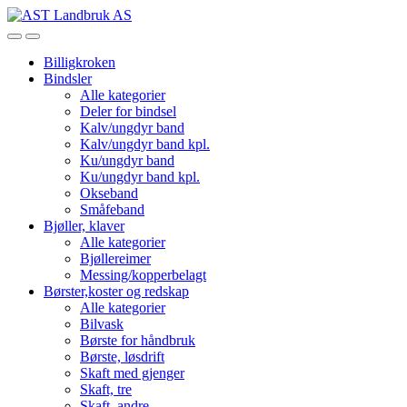
Skip
Skip
to
to
Open
Close
navigation
content
Billigkroken
Bindsler
Alle kategorier
Deler for bindsel
Kalv/ungdyr band
Kalv/ungdyr band kpl.
Ku/ungdyr band
Ku/ungdyr band kpl.
Okseband
Småfeband
Bjøller, klaver
Alle kategorier
Bjøllereimer
Messing/kopperbelagt
Børster,koster og redskap
Alle kategorier
Bilvask
Børste for håndbruk
Børste, løsdrift
Skaft med gjenger
Skaft, tre
Skaft, andre