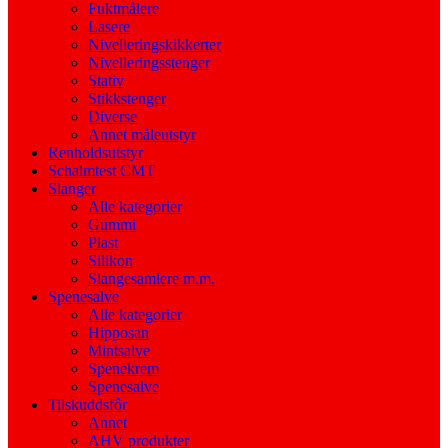
Fuktmålere
Lasere
Nivelleringskikkerter
Nivelleringsstenger
Stativ
Stikkstenger
Diverse
Annet måleutstyr
Renholdsutstyr
Schalmtest CMT
Slanger
Alle kategorier
Gummi
Plast
Silikon
Slangesamlere m.m.
Spenesalve
Alle kategorier
Hipposan
Mintsalve
Spenekrem
Spenesalve
Tilskuddsfôr
Annet
AHV produkter