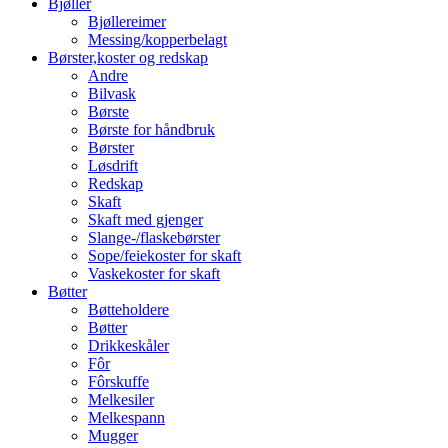
Bjøller
Bjøllereimer
Messing/kopperbelagt
Børster,koster og redskap
Andre
Bilvask
Børste
Børste for håndbruk
Børster
Løsdrift
Redskap
Skaft
Skaft med gjenger
Slange-/flaskebørster
Sope/feiekoster for skaft
Vaskekoster for skaft
Bøtter
Bøtteholdere
Bøtter
Drikkeskåler
Fôr
Fôrskuffe
Melkesiler
Melkespann
Mugger