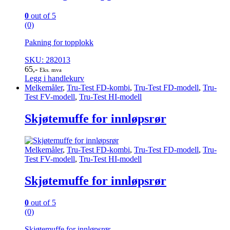
0
out of 5
(0)
Pakning for topplokk
SKU: 282013
65
,-
Eks. mva
Legg i handlekurv
Melkemåler
,
Tru-Test FD-kombi
,
Tru-Test FD-modell
,
Tru-
Test FV-modell
,
Tru-Test HI-modell
Skjøtemuffe for innløpsrør
Melkemåler
,
Tru-Test FD-kombi
,
Tru-Test FD-modell
,
Tru-
Test FV-modell
,
Tru-Test HI-modell
Skjøtemuffe for innløpsrør
0
out of 5
(0)
Skjøtemuffe for innløpsrør