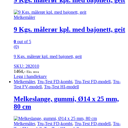
Melkemåler
9 Kgs. målerør kpl. med bajonett, geit
0
out of 5
(0)
9 Kgs. målerør kpl. med bajonett, geit
SKU: 282010
1464
,-
Eks. mva
Legg i handlekurv
Melkemåler
,
Tru-Test FD-kombi
,
Tru-Test FD-modell
,
Tru-
Test FV-modell
,
Tru-Test HI-modell
Melkeslange, gummi, Ø14 x 25 mm,
80 cm
Melkemåler
,
Tru-Test FD-kombi
,
Tru-Test FD-modell
,
Tru-