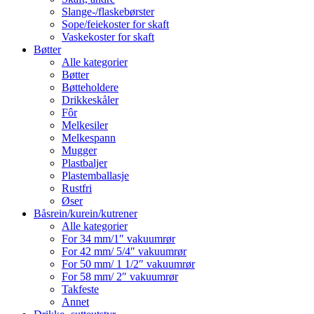
Slange-/flaskebørster
Sope/feiekoster for skaft
Vaskekoster for skaft
Bøtter
Alle kategorier
Bøtter
Bøtteholdere
Drikkeskåler
Fôr
Melkesiler
Melkespann
Mugger
Plastbaljer
Plastemballasje
Rustfri
Øser
Båsrein/kurein/kutrener
Alle kategorier
For 34 mm/1″ vakuumrør
For 42 mm/ 5/4″ vakuumrør
For 50 mm/ 1 1/2″ vakuumrør
For 58 mm/ 2″ vakuumrør
Takfeste
Annet