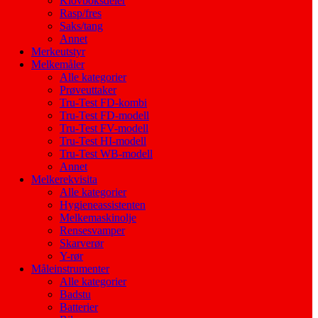
Klovboksdeler
Rasp/fres
Saks/tang
Annet
Merkeutstyr
Melkemåler
Alle kategorier
Prøveuttaker
Tru-Test FD-kombi
Tru-Test FD-modell
Tru-Test FV-modell
Tru-Test HI-modell
Tru-Test WB-modell
Annet
Melkerekvisita
Alle kategorier
Hygieneassistenten
Melkemaskinolje
Rensesvamper
Skarverør
Y-rør
Måleinstrumenter
Alle kategorier
Badstu
Batterier