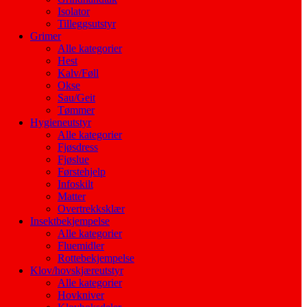
Isolator
Tilleggsutstyr
Grimer
Alle kategorier
Hest
Kalv/Føll
Okse
Sau/Geit
Tømmer
Hygieneutstyr
Alle kategorier
Fjøsdress
Fjøslue
Førstehjelp
Infoskilt
Matter
Overtrekksklær
Insektbekjempelse
Alle kategorier
Fluemidler
Rottebekjempelse
Klov/hovskjæreutstyr
Alle kategorier
Hovkniver