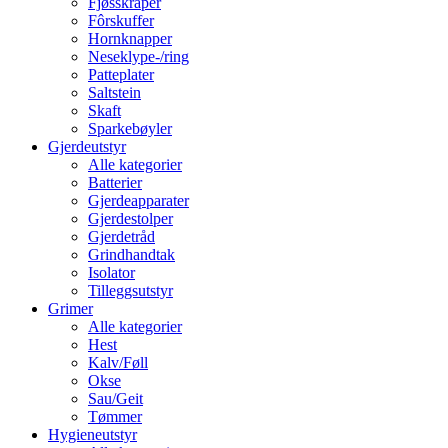
Fjøsskraper
Fôrskuffer
Hornknapper
Neseklype-/ring
Patteplater
Saltstein
Skaft
Sparkebøyler
Gjerdeutstyr
Alle kategorier
Batterier
Gjerdeapparater
Gjerdestolper
Gjerdetråd
Grindhandtak
Isolator
Tilleggsutstyr
Grimer
Alle kategorier
Hest
Kalv/Føll
Okse
Sau/Geit
Tømmer
Hygieneutstyr