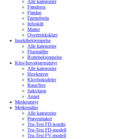
Alle kategorier
Fjøsdress
Fjøslue
Førstehjelp
Infoskilt
Matter
Overtrekksklær
Insektbekjempelse
Alle kategorier
Fluemidler
Rottebekjempelse
Klov/hovskjæreutstyr
Alle kategorier
Hovkniver
Klovboksdeler
Rasp/fres
Saks/tang
Annet
Merkeutstyr
Melkemåler
Alle kategorier
Prøveuttaker
Tru-Test FD-kombi
Tru-Test FD-modell
Tru-Test FV-modell