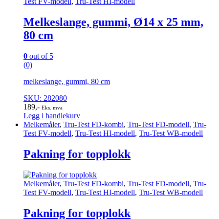
Test FV-modell
,
Tru-Test HI-modell
Melkeslange, gummi, Ø14 x 25 mm,
80 cm
0
out of 5
(0)
melkeslange, gummi, 80 cm
SKU: 282080
189
,-
Eks. mva
Legg i handlekurv
Melkemåler
,
Tru-Test FD-kombi
,
Tru-Test FD-modell
,
Tru-
Test FV-modell
,
Tru-Test HI-modell
,
Tru-Test WB-modell
Pakning for topplokk
Melkemåler
,
Tru-Test FD-kombi
,
Tru-Test FD-modell
,
Tru-
Test FV-modell
,
Tru-Test HI-modell
,
Tru-Test WB-modell
Pakning for topplokk