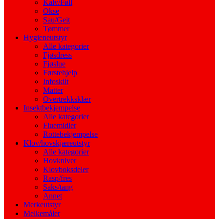
Kalv/Føll
Okse
Sau/Geit
Tømmer
Hygieneutstyr
Alle kategorier
Fjøsdress
Fjøslue
Førstehjelp
Infoskilt
Matter
Overtrekksklær
Insektbekjempelse
Alle kategorier
Fluemidler
Rottebekjempelse
Klov/hovskjæreutstyr
Alle kategorier
Hovkniver
Klovboksdeler
Rasp/fres
Saks/tang
Annet
Merkeutstyr
Melkemåler