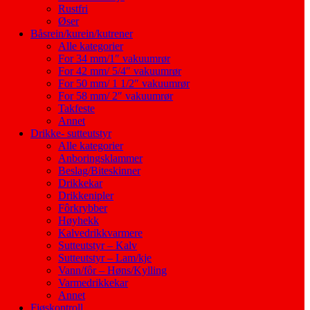
Rustfri
Øser
Båsrein/kurein/kutrener
Alle kategorier
For 34 mm/1″ vakuumrør
For 42 mm/ 5/4″ vakuumrør
For 50 mm/ 1 1/2″ vakuumrør
For 58 mm/ 2″ vakuumrør
Takfeste
Annet
Drikke- sutteutstyr
Alle kategorier
Anboringsklammer
Beslag/Biteskinner
Drikkekar
Drikkenipler
Fôrkrybber
Høyhekk
Kalvedrikkvarmere
Sutteutstyr – Kalv
Sutteutstyr – Lam/kje
Vann/fôr – Høns/Kylling
Varmedrikkekar
Annet
Fjøskontroll