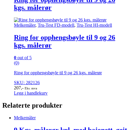
kgs. målerør
Melkemåler
,
Tru-Test FD-modell
,
Tru-Test HI-modell
Ring for opphengsbøyle til 9 og 26
kgs. målerør
0
out of 5
(0)
Ring for opphengsbøyle til 9 og 26 kgs. målerør
SKU: 282126
207
,-
Eks. mva
Legg i handlekurv
Relaterte produkter
Melkemåler
9 Kgs. målerør kpl. med bajonett, geit