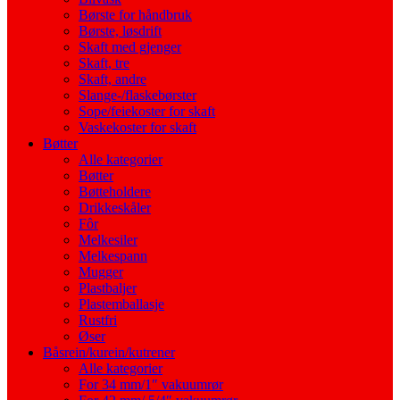
Børste for håndbruk
Børste, løsdrift
Skaft med gjenger
Skaft, tre
Skaft, andre
Slange-/flaskebørster
Sope/feiekoster for skaft
Vaskekoster for skaft
Bøtter
Alle kategorier
Bøtter
Bøtteholdere
Drikkeskåler
Fôr
Melkesiler
Melkespann
Mugger
Plastbaljer
Plastemballasje
Rustfri
Øser
Båsrein/kurein/kutrener
Alle kategorier
For 34 mm/1″ vakuumrør