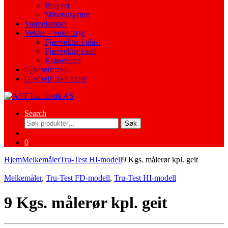
Biopect
Mineralsyrner
Varmelamper
Vekter – veieutstyr
Fjærvekter i plast
Fjærvekter i stål
Kranvekter
Gjødselstrekk
Gjødselstrekk deler
Search
Søk
Søk
etter:
0
Hjem
Melkemåler
Tru-Test HI-modell
9 Kgs. målerør kpl. geit
Melkemåler
,
Tru-Test FD-modell
,
Tru-Test HI-modell
9 Kgs. målerør kpl. geit