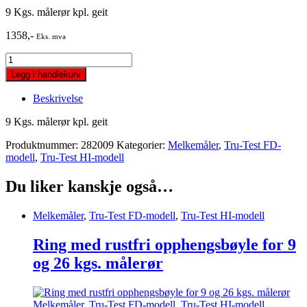
9 Kgs. målerør kpl. geit
1358
,-
Eks. mva
9
Kgs.
Legg i handlekurv
målerør
kpl.
Beskrivelse
geit
quantity
9 Kgs. målerør kpl. geit
Produktnummer:
282009
Kategorier:
Melkemåler
,
Tru-Test FD-
modell
,
Tru-Test HI-modell
Du liker kanskje også…
Melkemåler
,
Tru-Test FD-modell
,
Tru-Test HI-modell
Ring med rustfri opphengsbøyle for 9
og 26 kgs. målerør
Melkemåler
,
Tru-Test FD-modell
,
Tru-Test HI-modell