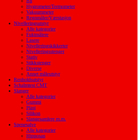
Bil
Hygrometer/Termometer
Vakuummeter
Regnmåler/Værstasjon
Nivelleringsutstyr
Alle kategorier
Fuktmålere
Lasere
Nivelleringskikkerter
Nivelleringsstenger
Stativ
Stikkstenger
Diverse
Annet måleutstyr
Renholdsutstyr
Schalmtest CMT
Slanger
Alle kategorier
Gummi
Plast
Silikon
Slangesamlere m.m.
Spenesalve
Alle kategorier
Hipposan