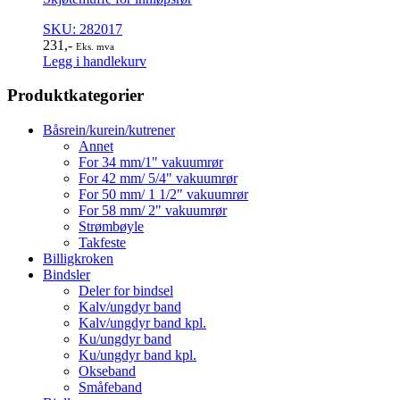
SKU: 282017
231
,-
Eks. mva
Legg i handlekurv
Produktkategorier
Båsrein/kurein/kutrener
Annet
For 34 mm/1" vakuumrør
For 42 mm/ 5/4" vakuumrør
For 50 mm/ 1 1/2" vakuumrør
For 58 mm/ 2" vakuumrør
Strømbøyle
Takfeste
Billigkroken
Bindsler
Deler for bindsel
Kalv/ungdyr band
Kalv/ungdyr band kpl.
Ku/ungdyr band
Ku/ungdyr band kpl.
Okseband
Småfeband