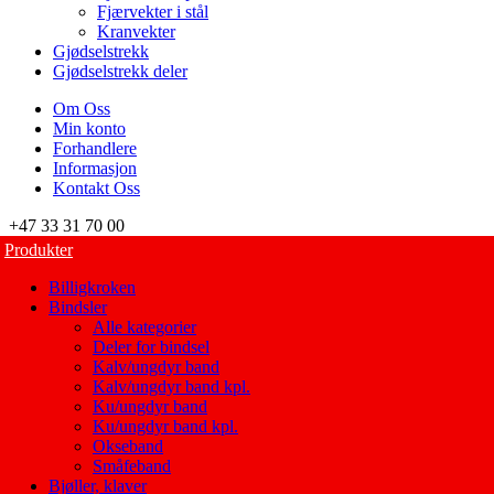
Fjærvekter i stål
Kranvekter
Gjødselstrekk
Gjødselstrekk deler
Om Oss
Min konto
Forhandlere
Informasjon
Kontakt Oss
+47 33 31 70 00
Produkter
Billigkroken
Bindsler
Alle kategorier
Deler for bindsel
Kalv/ungdyr band
Kalv/ungdyr band kpl.
Ku/ungdyr band
Ku/ungdyr band kpl.
Okseband
Småfeband
Bjøller, klaver