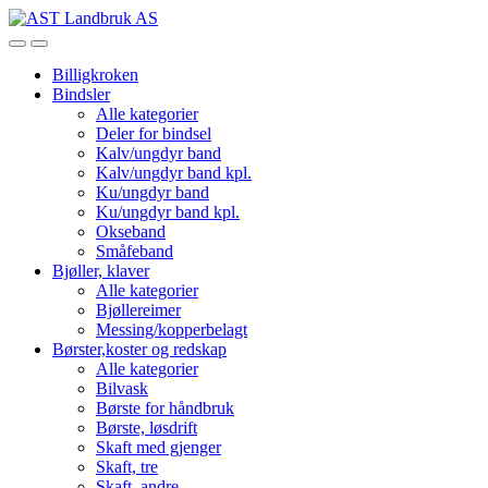
Skip
Skip
to
to
Open
Close
navigation
content
Billigkroken
Bindsler
Alle kategorier
Deler for bindsel
Kalv/ungdyr band
Kalv/ungdyr band kpl.
Ku/ungdyr band
Ku/ungdyr band kpl.
Okseband
Småfeband
Bjøller, klaver
Alle kategorier
Bjøllereimer
Messing/kopperbelagt
Børster,koster og redskap
Alle kategorier
Bilvask
Børste for håndbruk
Børste, løsdrift
Skaft med gjenger
Skaft, tre
Skaft, andre