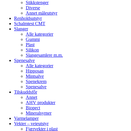
Stikkstenger
Diverse
Annet måleutstyr
Renholdsutstyr
Schalmtest CMT
Slanger
Alle kategorier
Gummi
Plast
Silikon
Slangesamlere m.m.
Spenesalve
Alle kategorier
Hipposan
Mintsalve
Spenekrem
Spenesalve
Tilskuddsfôr
Annet
AHV produkter
Biopect
Mineralsyrner
Varmelamper
Vekter – veieutstyr
Fjærvekter i plast