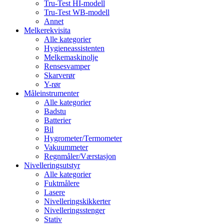
Tru-Test HI-modell
Tru-Test WB-modell
Annet
Melkerekvisita
Alle kategorier
Hygieneassistenten
Melkemaskinolje
Rensesvamper
Skarverør
Y-rør
Måleinstrumenter
Alle kategorier
Badstu
Batterier
Bil
Hygrometer/Termometer
Vakuummeter
Regnmåler/Værstasjon
Nivelleringsutstyr
Alle kategorier
Fuktmålere
Lasere
Nivelleringskikkerter
Nivelleringsstenger
Stativ