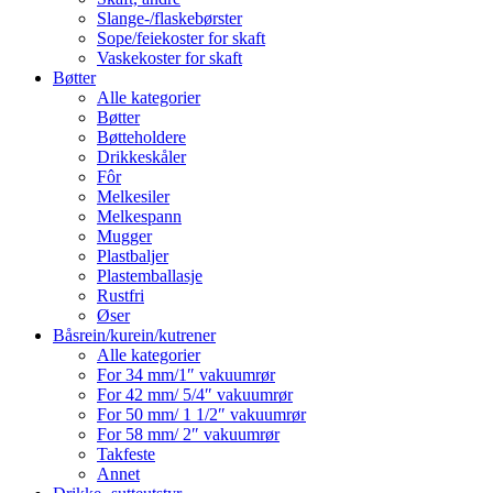
Slange-/flaskebørster
Sope/feiekoster for skaft
Vaskekoster for skaft
Bøtter
Alle kategorier
Bøtter
Bøtteholdere
Drikkeskåler
Fôr
Melkesiler
Melkespann
Mugger
Plastbaljer
Plastemballasje
Rustfri
Øser
Båsrein/kurein/kutrener
Alle kategorier
For 34 mm/1″ vakuumrør
For 42 mm/ 5/4″ vakuumrør
For 50 mm/ 1 1/2″ vakuumrør
For 58 mm/ 2″ vakuumrør
Takfeste
Annet