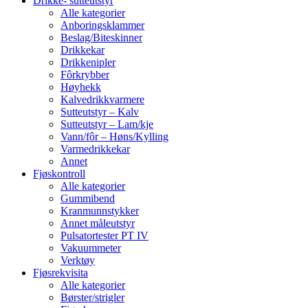
Drikke- sutteutstyr
Alle kategorier
Anboringsklammer
Beslag/Biteskinner
Drikkekar
Drikkenipler
Fôrkrybber
Høyhekk
Kalvedrikkvarmere
Sutteutstyr – Kalv
Sutteutstyr – Lam/kje
Vann/fôr – Høns/Kylling
Varmedrikkekar
Annet
Fjøskontroll
Alle kategorier
Gummibend
Kranmunnstykker
Annet måleutstyr
Pulsatortester PT IV
Vakuummeter
Verktøy
Fjøsrekvisita
Alle kategorier
Børster/strigler