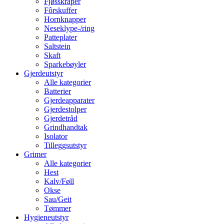
Fjøsskraper
Fôrskuffer
Hornknapper
Neseklype-/ring
Patteplater
Saltstein
Skaft
Sparkebøyler
Gjerdeutstyr
Alle kategorier
Batterier
Gjerdeapparater
Gjerdestolper
Gjerdetråd
Grindhandtak
Isolator
Tilleggsutstyr
Grimer
Alle kategorier
Hest
Kalv/Føll
Okse
Sau/Geit
Tømmer
Hygieneutstyr