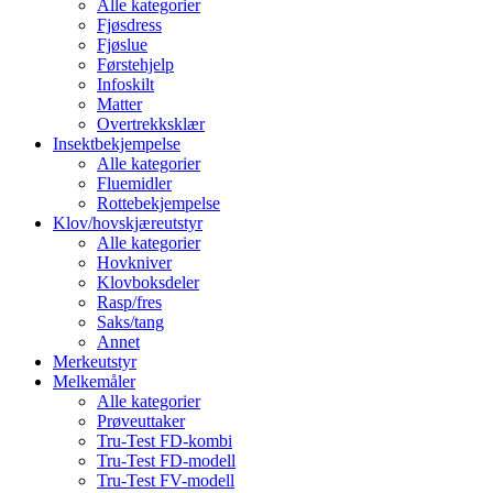
Alle kategorier
Fjøsdress
Fjøslue
Førstehjelp
Infoskilt
Matter
Overtrekksklær
Insektbekjempelse
Alle kategorier
Fluemidler
Rottebekjempelse
Klov/hovskjæreutstyr
Alle kategorier
Hovkniver
Klovboksdeler
Rasp/fres
Saks/tang
Annet
Merkeutstyr
Melkemåler
Alle kategorier
Prøveuttaker
Tru-Test FD-kombi
Tru-Test FD-modell
Tru-Test FV-modell