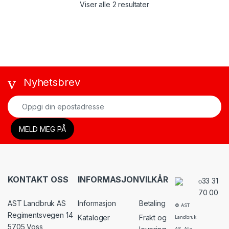
Viser alle 2 resultater
Nyhetsbrev
KONTAKT OSS
INFORMASJON
VILKÅR
33 31
70 00
AST Landbruk AS
Informasjon
Betaling
© AST
Regimentsvegen 14
Kataloger
Frakt og
Landbruk
5705 Voss
AS. Alle