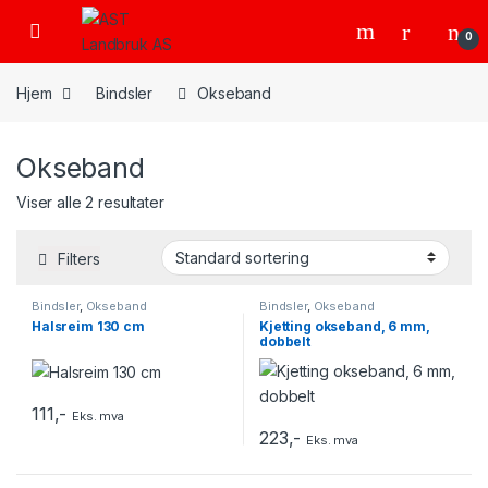
Skip to navigation
Skip to content
Open
0
Hjem
Bindsler
Okseband
Okseband
Viser alle 2 resultater
Filters
Bindsler
,
Okseband
Bindsler
,
Okseband
Halsreim 130 cm
Kjetting okseband, 6 mm,
dobbelt
111
,-
Eks. mva
223
,-
Eks. mva