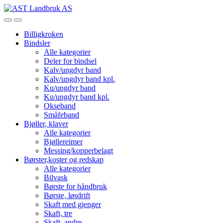
Skip
Skip
to
to
Open
Close
navigation
content
Billigkroken
Bindsler
Alle kategorier
Deler for bindsel
Kalv/ungdyr band
Kalv/ungdyr band kpl.
Ku/ungdyr band
Ku/ungdyr band kpl.
Okseband
Småfeband
Bjøller, klaver
Alle kategorier
Bjøllereimer
Messing/kopperbelagt
Børster,koster og redskap
Alle kategorier
Bilvask
Børste for håndbruk
Børste, løsdrift
Skaft med gjenger
Skaft, tre
Skaft, andre