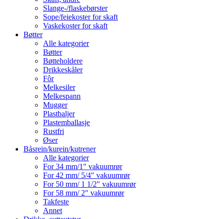
Slange-/flaskebørster
Sope/feiekoster for skaft
Vaskekoster for skaft
Bøtter
Alle kategorier
Bøtter
Bøtteholdere
Drikkeskåler
Fôr
Melkesiler
Melkespann
Mugger
Plastbaljer
Plastemballasje
Rustfri
Øser
Båsrein/kurein/kutrener
Alle kategorier
For 34 mm/1″ vakuumrør
For 42 mm/ 5/4″ vakuumrør
For 50 mm/ 1 1/2″ vakuumrør
For 58 mm/ 2″ vakuumrør
Takfeste
Annet