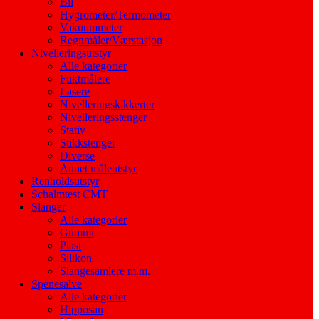
Bil
Hygrometer/Termometer
Vakuummeter
Regnmåler/Værstasjon
Nivelleringsutstyr
Alle kategorier
Fuktmålere
Lasere
Nivelleringskikkerter
Nivelleringsstenger
Stativ
Stikkstenger
Diverse
Annet måleutstyr
Renholdsutstyr
Schalmtest CMT
Slanger
Alle kategorier
Gummi
Plast
Silikon
Slangesamlere m.m.
Spenesalve
Alle kategorier
Hipposan