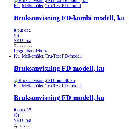
Ku
,
Melkemåler
,
Tru-Test FD-kombi
Bruksanvisning FD-kombi modell, ku
0
out of 5
(0)
SKU: n/a
0
,-
Eks. mva
Legg i handlekurv
Ku
,
Melkemåler
,
Tru-Test FD-modell
Bruksanvisning FD-modell, ku
Ku
,
Melkemåler
,
Tru-Test FD-modell
Bruksanvisning FD-modell, ku
0
out of 5
(0)
SKU: n/a
0
,-
Eks. mva