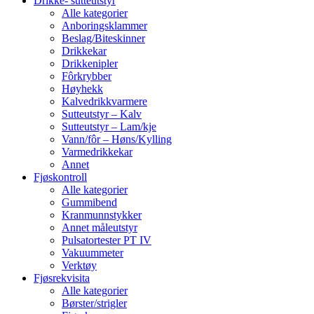
Drikke- sutteutstyr
Alle kategorier
Anboringsklammer
Beslag/Biteskinner
Drikkekar
Drikkenipler
Fôrkrybber
Høyhekk
Kalvedrikkvarmere
Sutteutstyr – Kalv
Sutteutstyr – Lam/kje
Vann/fôr – Høns/Kylling
Varmedrikkekar
Annet
Fjøskontroll
Alle kategorier
Gummibend
Kranmunnstykker
Annet måleutstyr
Pulsatortester PT IV
Vakuummeter
Verktøy
Fjøsrekvisita
Alle kategorier
Børster/strigler