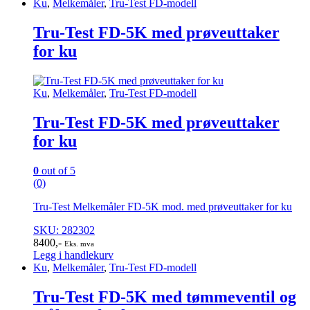
Ku
,
Melkemåler
,
Tru-Test FD-modell
Tru-Test FD-5K med prøveuttaker
for ku
Ku
,
Melkemåler
,
Tru-Test FD-modell
Tru-Test FD-5K med prøveuttaker
for ku
0
out of 5
(0)
Tru-Test Melkemåler FD-5K mod. med prøveuttaker for ku
SKU: 282302
8400
,-
Eks. mva
Legg i handlekurv
Ku
,
Melkemåler
,
Tru-Test FD-modell
Tru-Test FD-5K med tømmeventil og