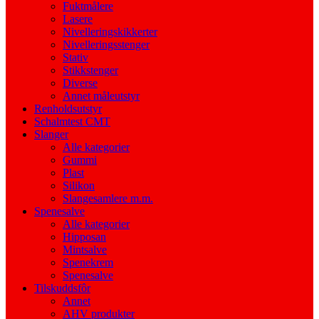
Fuktmålere
Lasere
Nivelleringskikkerter
Nivelleringsstenger
Stativ
Stikkstenger
Diverse
Annet måleutstyr
Renholdsutstyr
Schalmtest CMT
Slanger
Alle kategorier
Gummi
Plast
Silikon
Slangesamlere m.m.
Spenesalve
Alle kategorier
Hipposan
Mintsalve
Spenekrem
Spenesalve
Tilskuddsfôr
Annet
AHV produkter