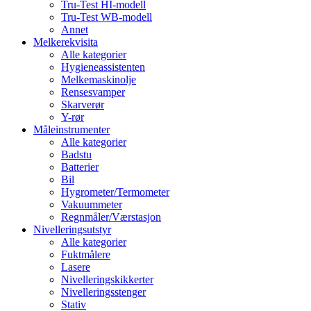
Tru-Test HI-modell
Tru-Test WB-modell
Annet
Melkerekvisita
Alle kategorier
Hygieneassistenten
Melkemaskinolje
Rensesvamper
Skarverør
Y-rør
Måleinstrumenter
Alle kategorier
Badstu
Batterier
Bil
Hygrometer/Termometer
Vakuummeter
Regnmåler/Værstasjon
Nivelleringsutstyr
Alle kategorier
Fuktmålere
Lasere
Nivelleringskikkerter
Nivelleringsstenger
Stativ