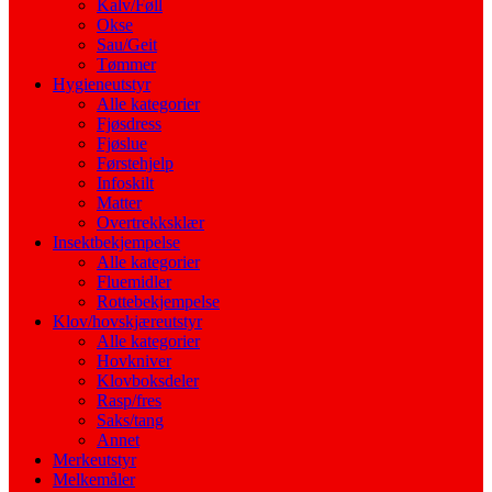
Kalv/Føll
Okse
Sau/Geit
Tømmer
Hygieneutstyr
Alle kategorier
Fjøsdress
Fjøslue
Førstehjelp
Infoskilt
Matter
Overtrekksklær
Insektbekjempelse
Alle kategorier
Fluemidler
Rottebekjempelse
Klov/hovskjæreutstyr
Alle kategorier
Hovkniver
Klovboksdeler
Rasp/fres
Saks/tang
Annet
Merkeutstyr
Melkemåler