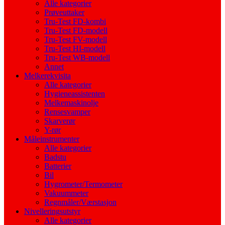
Alle kategorier
Prøveuttaker
Tru-Test FD-kombi
Tru-Test FD-modell
Tru-Test FV-modell
Tru-Test HI-modell
Tru-Test WB-modell
Annet
Melkerekvisita
Alle kategorier
Hygieneassistenten
Melkemaskinolje
Rensesvamper
Skarverør
Y-rør
Måleinstrumenter
Alle kategorier
Badstu
Batterier
Bil
Hygrometer/Termometer
Vakuummeter
Regnmåler/Værstasjon
Nivelleringsutstyr
Alle kategorier