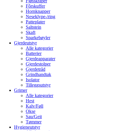
Fjøsskraper
Fôrskuffer
Hornknapper
Neseklype-/ring
Patteplater
Saltstein
Skaft
Sparkebøyler
Gjerdeutstyr
Alle kategorier
Batterier
Gjerdeapparater
Gjerdestolper
Gjerdetråd
Grindhandtak
Isolator
Tilleggsutstyr
Grimer
Alle kategorier
Hest
Kalv/Føll
Okse
Sau/Geit
Tømmer
Hygieneutstyr