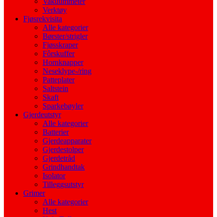
Vakuummeter
Verktøy
Fjøsrekvisita
Alle kategorier
Børster/strigler
Fjøsskraper
Fôrskuffer
Hornknapper
Neseklype-/ring
Patteplater
Saltstein
Skaft
Sparkebøyler
Gjerdeutstyr
Alle kategorier
Batterier
Gjerdeapparater
Gjerdestolper
Gjerdetråd
Grindhandtak
Isolator
Tilleggsutstyr
Grimer
Alle kategorier
Hest