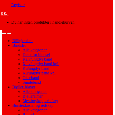
Register
0
0
,-
Du har ingen produkter i handlekurven.
Open
Close
Billigkroken
Bindsler
Alle kategorier
Deler for bindsel
Kalv/ungdyr band
Kalv/ungdyr band kpl.
Ku/ungdyr band
Ku/ungdyr band kpl.
Okseband
Småfeband
Bjøller, klaver
Alle kategorier
Bjøllereimer
Messing/kopperbelagt
Børster,koster og redskap
Alle kategorier
Bilvask