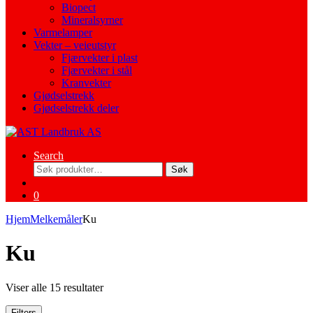
Biopect
Mineralsyrner
Varmelamper
Vekter – veieutstyr
Fjærvekter i plast
Fjærvekter i stål
Kranvekter
Gjødselstrekk
Gjødselstrekk deler
Search
Søk
Søk
etter:
0
Hjem
Melkemåler
Ku
Ku
Viser alle 15 resultater
Filters