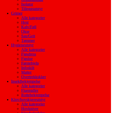
Isolator
Tilleggsutstyr
Grimer
Alle kategorier
Hest
Kalv/Føll
Okse
Sau/Geit
Tømmer
Hygieneutstyr
Alle kategorier
Fjøsdress
Fjøslue
Førstehjelp
Infoskilt
Matter
Overtrekksklær
Insektbekjempelse
Alle kategorier
Fluemidler
Rottebekjempelse
Klov/hovskjæreutstyr
Alle kategorier
Hovkniver