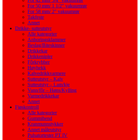
For 42 mm/ 5/4″ vakuumrør
For 50 mm/ 1 1/2″ vakuumrør
For 58 mm/ 2″ vakuumrør
Takfeste
Annet
Drikke- sutteutstyr
Alle kategorier
Anboringsklammer
Beslag/Biteskinner
Drikkekar
Drikkenipler
Fôrkrybber
Høyhekk
Kalvedrikkvarmere
Sutteutstyr – Kalv
Sutteutstyr – Lam/kje
Vann/fôr – Høns/Kylling
Varmedrikkekar
Annet
Fjøskontroll
Alle kategorier
Gummibend
Kranmunnstykker
Annet måleutstyr
Pulsatortester PT IV