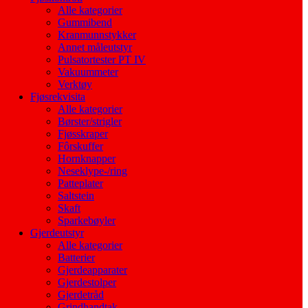
Alle kategorier
Gummibend
Kranmunnstykker
Annet måleutstyr
Pulsatortester PT IV
Vakuummeter
Verktøy
Fjøsrekvisita
Alle kategorier
Børster/strigler
Fjøsskraper
Fôrskuffer
Hornknapper
Neseklype-/ring
Patteplater
Saltstein
Skaft
Sparkebøyler
Gjerdeutstyr
Alle kategorier
Batterier
Gjerdeapparater
Gjerdestolper
Gjerdetråd
Grindhandtak