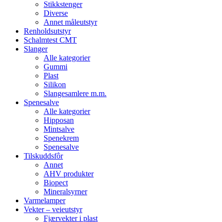
Stikkstenger
Diverse
Annet måleutstyr
Renholdsutstyr
Schalmtest CMT
Slanger
Alle kategorier
Gummi
Plast
Silikon
Slangesamlere m.m.
Spenesalve
Alle kategorier
Hipposan
Mintsalve
Spenekrem
Spenesalve
Tilskuddsfôr
Annet
AHV produkter
Biopect
Mineralsyrner
Varmelamper
Vekter – veieutstyr
Fjærvekter i plast