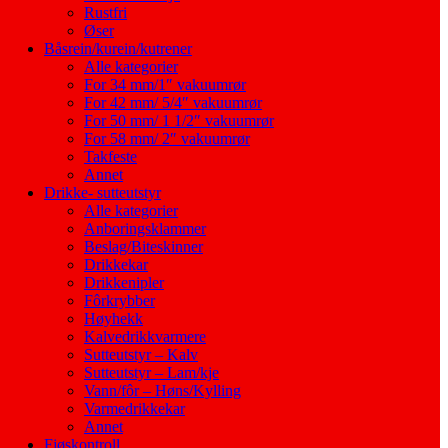
Rustfri
Øser
Båsrein/kurein/kutrener
Alle kategorier
For 34 mm/1″ vakuumrør
For 42 mm/ 5/4″ vakuumrør
For 50 mm/ 1 1/2″ vakuumrør
For 58 mm/ 2″ vakuumrør
Takfeste
Annet
Drikke- sutteutstyr
Alle kategorier
Anboringsklammer
Beslag/Biteskinner
Drikkekar
Drikkenipler
Fôrkrybber
Høyhekk
Kalvedrikkvarmere
Sutteutstyr – Kalv
Sutteutstyr – Lam/kje
Vann/fôr – Høns/Kylling
Varmedrikkekar
Annet
Fjøskontroll