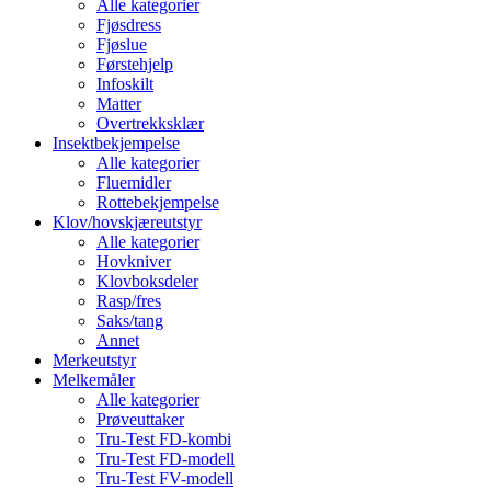
Alle kategorier
Fjøsdress
Fjøslue
Førstehjelp
Infoskilt
Matter
Overtrekksklær
Insektbekjempelse
Alle kategorier
Fluemidler
Rottebekjempelse
Klov/hovskjæreutstyr
Alle kategorier
Hovkniver
Klovboksdeler
Rasp/fres
Saks/tang
Annet
Merkeutstyr
Melkemåler
Alle kategorier
Prøveuttaker
Tru-Test FD-kombi
Tru-Test FD-modell
Tru-Test FV-modell