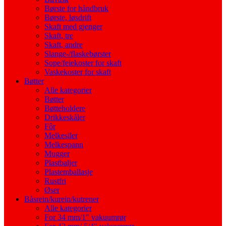
Børste for håndbruk
Børste, løsdrift
Skaft med gjenger
Skaft, tre
Skaft, andre
Slange-/flaskebørster
Sope/feiekoster for skaft
Vaskekoster for skaft
Bøtter
Alle kategorier
Bøtter
Bøtteholdere
Drikkeskåler
Fôr
Melkesiler
Melkespann
Mugger
Plastbaljer
Plastemballasje
Rustfri
Øser
Båsrein/kurein/kutrener
Alle kategorier
For 34 mm/1″ vakuumrør