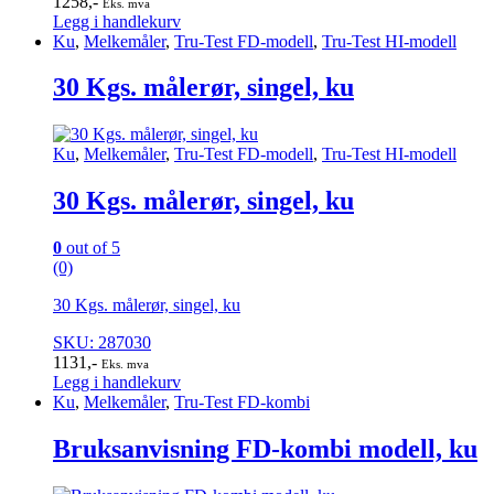
1258
,-
Eks. mva
Legg i handlekurv
Ku
,
Melkemåler
,
Tru-Test FD-modell
,
Tru-Test HI-modell
30 Kgs. målerør, singel, ku
Ku
,
Melkemåler
,
Tru-Test FD-modell
,
Tru-Test HI-modell
30 Kgs. målerør, singel, ku
0
out of 5
(0)
30 Kgs. målerør, singel, ku
SKU: 287030
1131
,-
Eks. mva
Legg i handlekurv
Ku
,
Melkemåler
,
Tru-Test FD-kombi
Bruksanvisning FD-kombi modell, ku