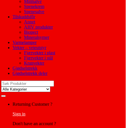
Mintsalve
Spenekrem
Spenesalve
Tilskuddsfôr
Annet
AHV produkter
Biopect
Mineralsyrner
Varmelamper
Vekter – veieutstyr
Fjærvekter i plast
Fjærvekter i stål
Kranvekter
Gjødselstrekk
Gjødselstrekk deler
Search
for:
My
Returning Customer ?
Account
Sign in
Don't have an account ?