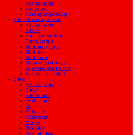
Alle kategorier
Bjøllereimer
Messing/kopperbelagt
Børster,koster og redskap
Alle kategorier
Bilvask
Børste for håndbruk
Børste, løsdrift
Skaft med gjenger
Skaft, tre
Skaft, andre
Slange-/flaskebørster
Sope/feiekoster for skaft
Vaskekoster for skaft
Bøtter
Alle kategorier
Bøtter
Bøtteholdere
Drikkeskåler
Fôr
Melkesiler
Melkespann
Mugger
Plastbaljer
Plastemballasje