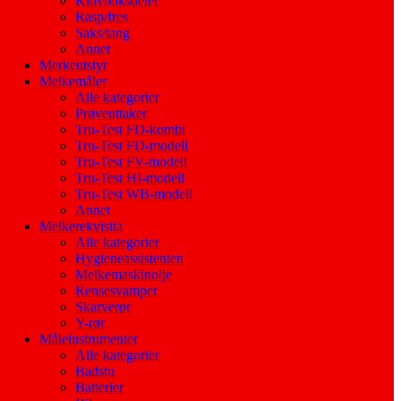
Klovboksdeler
Rasp/fres
Saks/tang
Annet
Merkeutstyr
Melkemåler
Alle kategorier
Prøveuttaker
Tru-Test FD-kombi
Tru-Test FD-modell
Tru-Test FV-modell
Tru-Test HI-modell
Tru-Test WB-modell
Annet
Melkerekvisita
Alle kategorier
Hygieneassistenten
Melkemaskinolje
Rensesvamper
Skarverør
Y-rør
Måleinstrumenter
Alle kategorier
Badstu
Batterier