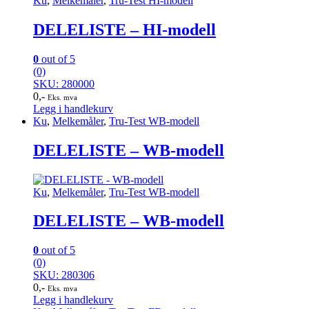
Ku
,
Melkemåler
,
Tru-Test HI-modell
DELELISTE – HI-modell
0
out of 5
(0)
SKU: 280000
0
,-
Eks. mva
Legg i handlekurv
Ku
,
Melkemåler
,
Tru-Test WB-modell
DELELISTE – WB-modell
Ku
,
Melkemåler
,
Tru-Test WB-modell
DELELISTE – WB-modell
0
out of 5
(0)
SKU: 280306
0
,-
Eks. mva
Legg i handlekurv