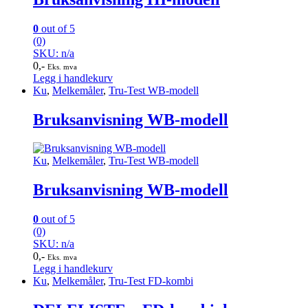
0
out of 5
(0)
SKU: n/a
0
,-
Eks. mva
Legg i handlekurv
Ku
,
Melkemåler
,
Tru-Test WB-modell
Bruksanvisning WB-modell
Ku
,
Melkemåler
,
Tru-Test WB-modell
Bruksanvisning WB-modell
0
out of 5
(0)
SKU: n/a
0
,-
Eks. mva
Legg i handlekurv
Ku
,
Melkemåler
,
Tru-Test FD-kombi