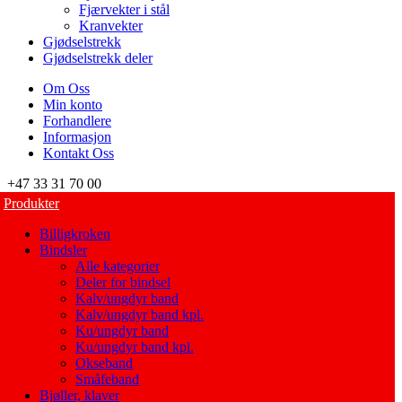
Fjærvekter i stål
Kranvekter
Gjødselstrekk
Gjødselstrekk deler
Om Oss
Min konto
Forhandlere
Informasjon
Kontakt Oss
+47 33 31 70 00
Produkter
Billigkroken
Bindsler
Alle kategorier
Deler for bindsel
Kalv/ungdyr band
Kalv/ungdyr band kpl.
Ku/ungdyr band
Ku/ungdyr band kpl.
Okseband
Småfeband
Bjøller, klaver