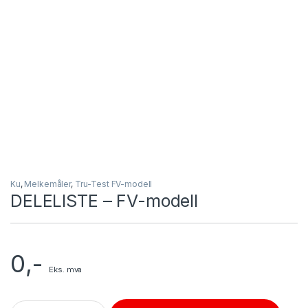
Ku
,
Melkemåler
,
Tru-Test FV-modell
DELELISTE – FV-modell
0
,-
Eks. mva
DELELISTE - FV-modell quantity