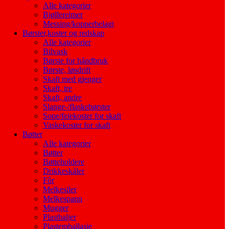
Alle kategorier
Bjøllereimer
Messing/kopperbelagt
Børster,koster og redskap
Alle kategorier
Bilvask
Børste for håndbruk
Børste, løsdrift
Skaft med gjenger
Skaft, tre
Skaft, andre
Slange-/flaskebørster
Sope/feiekoster for skaft
Vaskekoster for skaft
Bøtter
Alle kategorier
Bøtter
Bøtteholdere
Drikkeskåler
Fôr
Melkesiler
Melkespann
Mugger
Plastbaljer
Plastemballasje