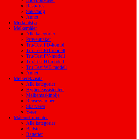
Klovboksdeler
Rasp/fres
Saks/tang
Annet
Merkeutstyr
Melkemåler
Alle kategorier
Prøveuttaker
Tru-Test FD-kombi
Tru-Test FD-modell
Tru-Test FV-modell
Tru-Test HI-modell
Tru-Test WB-modell
Annet
Melkerekvisita
Alle kategorier
Hygieneassistenten
Melkemaskinolje
Rensesvamper
Skarverør
Y-rør
Måleinstrumenter
Alle kategorier
Badstu
Batterier