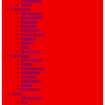
Vakuummeter
Verktøy
Fjøsrekvisita
Alle kategorier
Børster/strigler
Fjøsskraper
Fôrskuffer
Hornknapper
Neseklype-/ring
Patteplater
Saltstein
Skaft
Sparkebøyler
Gjerdeutstyr
Alle kategorier
Batterier
Gjerdeapparater
Gjerdestolper
Gjerdetråd
Grindhandtak
Isolator
Tilleggsutstyr
Grimer
Alle kategorier
Hest