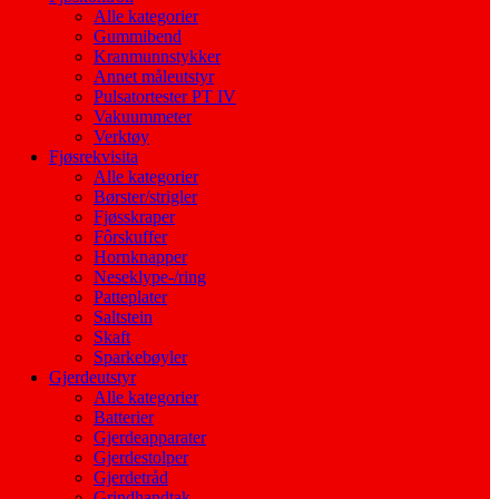
Alle kategorier
Gummibend
Kranmunnstykker
Annet måleutstyr
Pulsatortester PT IV
Vakuummeter
Verktøy
Fjøsrekvisita
Alle kategorier
Børster/strigler
Fjøsskraper
Fôrskuffer
Hornknapper
Neseklype-/ring
Patteplater
Saltstein
Skaft
Sparkebøyler
Gjerdeutstyr
Alle kategorier
Batterier
Gjerdeapparater
Gjerdestolper
Gjerdetråd
Grindhandtak