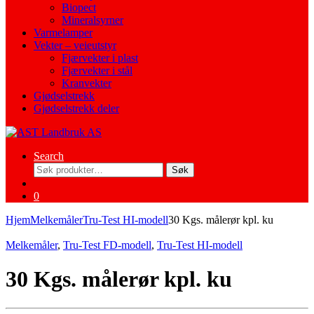
Biopect
Mineralsyrner
Varmelamper
Vekter – veieutstyr
Fjærvekter i plast
Fjærvekter i stål
Kranvekter
Gjødselstrekk
Gjødselstrekk deler
Search
Søk
Søk
etter:
0
Hjem
Melkemåler
Tru-Test HI-modell
30 Kgs. målerør kpl. ku
Melkemåler
,
Tru-Test FD-modell
,
Tru-Test HI-modell
30 Kgs. målerør kpl. ku