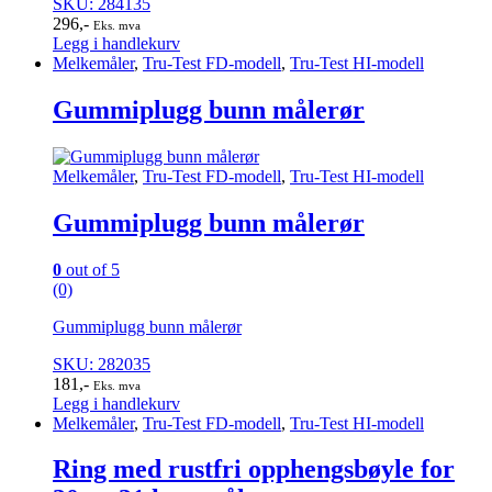
SKU: 284135
296
,-
Eks. mva
Legg i handlekurv
Melkemåler
,
Tru-Test FD-modell
,
Tru-Test HI-modell
Gummiplugg bunn målerør
Melkemåler
,
Tru-Test FD-modell
,
Tru-Test HI-modell
Gummiplugg bunn målerør
0
out of 5
(0)
Gummiplugg bunn målerør
SKU: 282035
181
,-
Eks. mva
Legg i handlekurv
Melkemåler
,
Tru-Test FD-modell
,
Tru-Test HI-modell
Ring med rustfri opphengsbøyle for