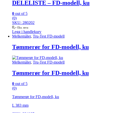
DELELISTE – FD-modell, ku
0
out of 5
(0)
SKU: 280202
0
,-
Eks. mva
Legg i handlekurv
Melkemåler
,
Tru-Test FD-modell
Tømmerør for FD-modell, ku
Melkemåler
,
Tru-Test FD-modell
Tømmerør for FD-modell, ku
0
out of 5
(0)
Tømmerør for FD-modell, ku
L 383 mm