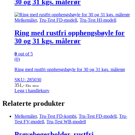
30 og 31 kgs. målerør
Melkemåler
,
Tru-Test FD-modell
,
Tru-Test HI-modell
Ring med rustfri opphengsbøyle for
30 og 31 kgs. målerør
0
out of 5
(0)
Ring med rustfri opphengsbøyle for 30 og 31 kgs. målerør
SKU: 285030
351
,-
Eks. mva
Legg i handlekurv
Relaterte produkter
Melkemåler
,
Tru-Test FD-kombi
,
Tru-Test FD-modell
,
Tru-
Test FV-modell
,
Tru-Test WB-modell
Prøvebegerholder, rustfri