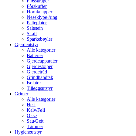
Fjøsskraper
Fôrskuffer
Hornknapper
Neseklype-/ring
Patteplater
Saltstein
Skaft
Sparkebøyler
Gjerdeutstyr
Alle kategorier
Batterier
Gjerdeapparater
Gjerdestolper
Gjerdetråd
Grindhandtak
Isolator
Tilleggsutstyr
Grimer
Alle kategorier
Hest
Kalv/Føll
Okse
Sau/Geit
Tømmer
Hygieneutstyr