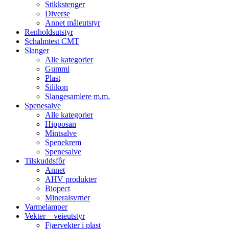
Stikkstenger
Diverse
Annet måleutstyr
Renholdsutstyr
Schalmtest CMT
Slanger
Alle kategorier
Gummi
Plast
Silikon
Slangesamlere m.m.
Spenesalve
Alle kategorier
Hipposan
Mintsalve
Spenekrem
Spenesalve
Tilskuddsfôr
Annet
AHV produkter
Biopect
Mineralsyrner
Varmelamper
Vekter – veieutstyr
Fjærvekter i plast