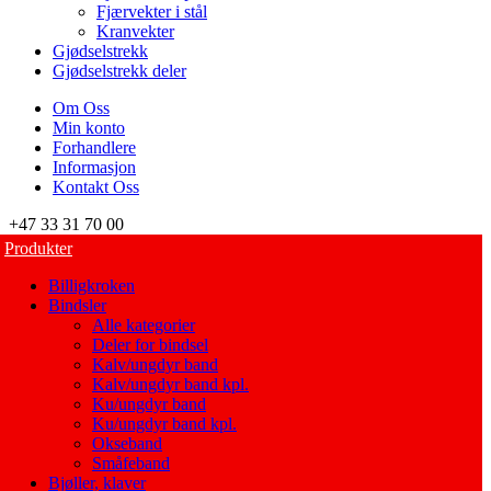
Fjærvekter i stål
Kranvekter
Gjødselstrekk
Gjødselstrekk deler
Om Oss
Min konto
Forhandlere
Informasjon
Kontakt Oss
+47 33 31 70 00
Produkter
Billigkroken
Bindsler
Alle kategorier
Deler for bindsel
Kalv/ungdyr band
Kalv/ungdyr band kpl.
Ku/ungdyr band
Ku/ungdyr band kpl.
Okseband
Småfeband
Bjøller, klaver