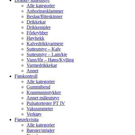
Drikke- sutteutstyr
Alle kategorier
Anboringsklammer
Beslag/Biteskinner
Drikkekar
Drikkenipler
Fôrkrybber
Høyhekk
Kalvedrikkvarmere
Sutteutstyr – Kalv
Sutteutstyr – Lam/kje
Vann/fôr – Høns/Kylling
Varmedrikkekar
Annet
Fjøskontroll
Alle kategorier
Gummibend
Kranmunnstykker
Annet måleutstyr
Pulsatortester PT IV
Vakuummeter
Verktøy
Fjøsrekvisita
Alle kategorier
Børster/strigler