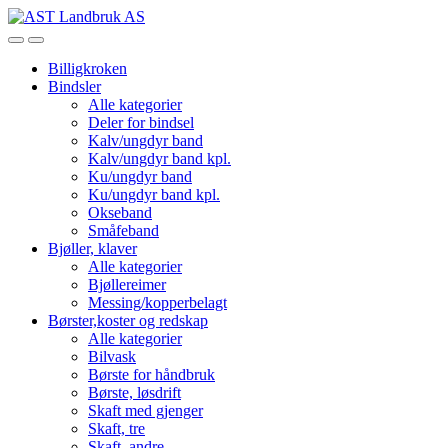
Skip
Skip
to
to
Open
Close
navigation
content
Billigkroken
Bindsler
Alle kategorier
Deler for bindsel
Kalv/ungdyr band
Kalv/ungdyr band kpl.
Ku/ungdyr band
Ku/ungdyr band kpl.
Okseband
Småfeband
Bjøller, klaver
Alle kategorier
Bjøllereimer
Messing/kopperbelagt
Børster,koster og redskap
Alle kategorier
Bilvask
Børste for håndbruk
Børste, løsdrift
Skaft med gjenger
Skaft, tre
Skaft, andre