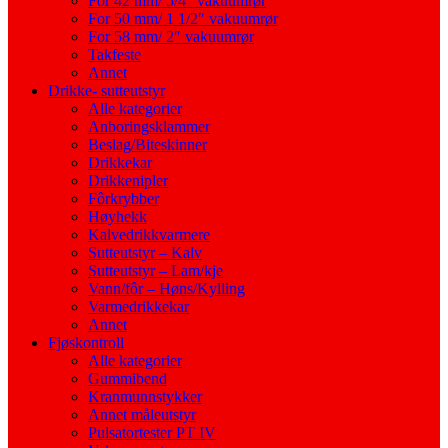
For 42 mm/ 5/4″ vakuumrør
For 50 mm/ 1 1/2″ vakuumrør
For 58 mm/ 2″ vakuumrør
Takfeste
Annet
Drikke- sutteutstyr
Alle kategorier
Anboringsklammer
Beslag/Biteskinner
Drikkekar
Drikkenipler
Fôrkrybber
Høyhekk
Kalvedrikkvarmere
Sutteutstyr – Kalv
Sutteutstyr – Lam/kje
Vann/fôr – Høns/Kylling
Varmedrikkekar
Annet
Fjøskontroll
Alle kategorier
Gummibend
Kranmunnstykker
Annet måleutstyr
Pulsatortester PT IV