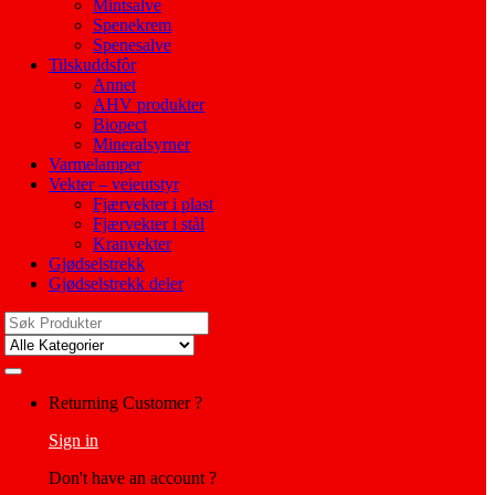
Mintsalve
Spenekrem
Spenesalve
Tilskuddsfôr
Annet
AHV produkter
Biopect
Mineralsyrner
Varmelamper
Vekter – veieutstyr
Fjærvekter i plast
Fjærvekter i stål
Kranvekter
Gjødselstrekk
Gjødselstrekk deler
Search
for:
My
Returning Customer ?
Account
Sign in
Don't have an account ?