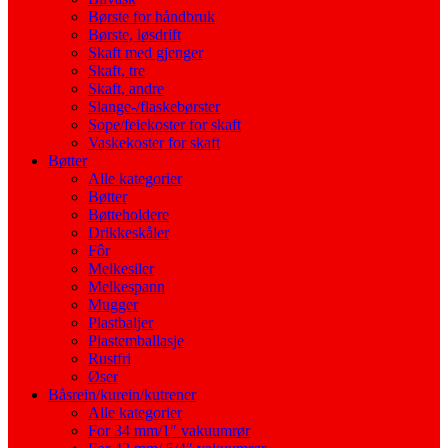
Børste for håndbruk
Børste, løsdrift
Skaft med gjenger
Skaft, tre
Skaft, andre
Slange-/flaskebørster
Sope/feiekoster for skaft
Vaskekoster for skaft
Bøtter
Alle kategorier
Bøtter
Bøtteholdere
Drikkeskåler
Fôr
Melkesiler
Melkespann
Mugger
Plastbaljer
Plastemballasje
Rustfri
Øser
Båsrein/kurein/kutrener
Alle kategorier
For 34 mm/1″ vakuumrør