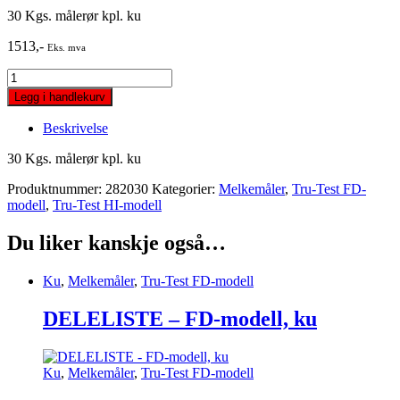
30 Kgs. målerør kpl. ku
1513
,-
Eks. mva
30
Kgs.
Legg i handlekurv
målerør
kpl.
Beskrivelse
ku
quantity
30 Kgs. målerør kpl. ku
Produktnummer:
282030
Kategorier:
Melkemåler
,
Tru-Test FD-
modell
,
Tru-Test HI-modell
Du liker kanskje også…
Ku
,
Melkemåler
,
Tru-Test FD-modell
DELELISTE – FD-modell, ku
Ku
,
Melkemåler
,
Tru-Test FD-modell