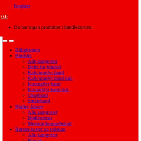
Register
0
0
Du har ingen produkter i handlekurven.
Open
Close
Billigkroken
Bindsler
Alle kategorier
Deler for bindsel
Kalv/ungdyr band
Kalv/ungdyr band kpl.
Ku/ungdyr band
Ku/ungdyr band kpl.
Okseband
Småfeband
Bjøller, klaver
Alle kategorier
Bjøllereimer
Messing/kopperbelagt
Børster,koster og redskap
Alle kategorier
Bilvask