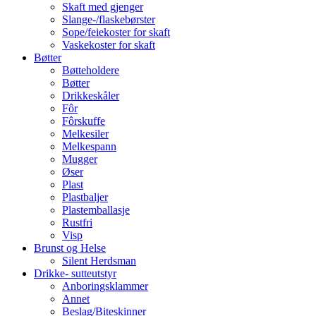
Skaft med gjenger
Slange-/flaskebørster
Sope/feiekoster for skaft
Vaskekoster for skaft
Bøtter
Bøtteholdere
Bøtter
Drikkeskåler
Fôr
Fôrskuffe
Melkesiler
Melkespann
Mugger
Øser
Plast
Plastbaljer
Plastemballasje
Rustfri
Visp
Brunst og Helse
Silent Herdsman
Drikke- sutteutstyr
Anboringsklammer
Annet
Beslag/Biteskinner