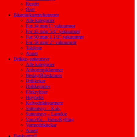
Rustfri
Øser
Båsrein/kurein/kutrener
Alle kategorier
For 34 mm/1″ vakuumrør
For 42 mm/ 5/4″ vakuumrør
For 50 mm/ 1 1/2″ vakuumrør
For 58 mm/ 2″ vakuumrør
Takfeste
Annet
Drikke- sutteutstyr
Alle kategorier
Anboringsklammer
Beslag/Biteskinner
Drikkekar
Drikkenipler
Fôrkrybber
Høyhekk
Kalvedrikkvarmere
Sutteutstyr – Kalv
Sutteutstyr – Lam/kje
Vann/fôr – Høns/Kylling
Varmedrikkekar
Annet
Fjøskontroll