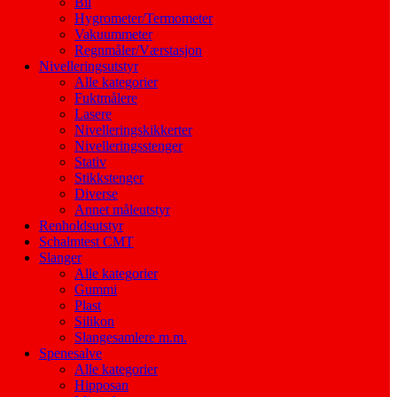
Bil
Hygrometer/Termometer
Vakuummeter
Regnmåler/Værstasjon
Nivelleringsutstyr
Alle kategorier
Fuktmålere
Lasere
Nivelleringskikkerter
Nivelleringsstenger
Stativ
Stikkstenger
Diverse
Annet måleutstyr
Renholdsutstyr
Schalmtest CMT
Slanger
Alle kategorier
Gummi
Plast
Silikon
Slangesamlere m.m.
Spenesalve
Alle kategorier
Hipposan