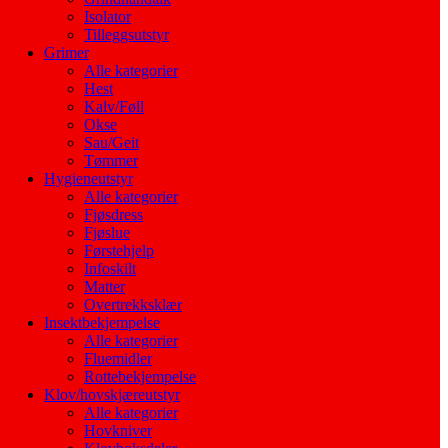
Isolator
Tilleggsutstyr
Grimer
Alle kategorier
Hest
Kalv/Føll
Okse
Sau/Geit
Tømmer
Hygieneutstyr
Alle kategorier
Fjøsdress
Fjøslue
Førstehjelp
Infoskilt
Matter
Overtrekksklær
Insektbekjempelse
Alle kategorier
Fluemidler
Rottebekjempelse
Klov/hovskjæreutstyr
Alle kategorier
Hovkniver