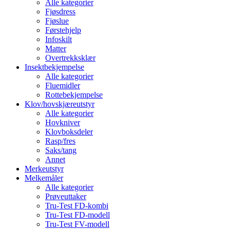
Alle kategorier
Fjøsdress
Fjøslue
Førstehjelp
Infoskilt
Matter
Overtrekksklær
Insektbekjempelse
Alle kategorier
Fluemidler
Rottebekjempelse
Klov/hovskjæreutstyr
Alle kategorier
Hovkniver
Klovboksdeler
Rasp/fres
Saks/tang
Annet
Merkeutstyr
Melkemåler
Alle kategorier
Prøveuttaker
Tru-Test FD-kombi
Tru-Test FD-modell
Tru-Test FV-modell