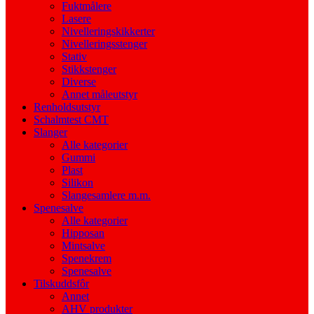
Fuktmålere
Lasere
Nivelleringskikkerter
Nivelleringsstenger
Stativ
Stikkstenger
Diverse
Annet måleutstyr
Renholdsutstyr
Schalmtest CMT
Slanger
Alle kategorier
Gummi
Plast
Silikon
Slangesamlere m.m.
Spenesalve
Alle kategorier
Hipposan
Mintsalve
Spenekrem
Spenesalve
Tilskuddsfôr
Annet
AHV produkter