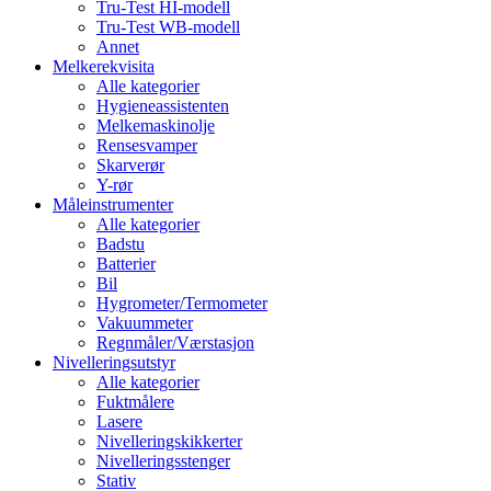
Tru-Test HI-modell
Tru-Test WB-modell
Annet
Melkerekvisita
Alle kategorier
Hygieneassistenten
Melkemaskinolje
Rensesvamper
Skarverør
Y-rør
Måleinstrumenter
Alle kategorier
Badstu
Batterier
Bil
Hygrometer/Termometer
Vakuummeter
Regnmåler/Værstasjon
Nivelleringsutstyr
Alle kategorier
Fuktmålere
Lasere
Nivelleringskikkerter
Nivelleringsstenger
Stativ