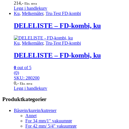
214
,-
Eks. mva
Legg i handlekurv
Ku
,
Melkemåler
,
Tru-Test FD-kombi
DELELISTE – FD-kombi, ku
Ku
,
Melkemåler
,
Tru-Test FD-kombi
DELELISTE – FD-kombi, ku
0
out of 5
(0)
SKU: 280200
0
,-
Eks. mva
Legg i handlekurv
Produktkategorier
Båsrein/kurein/kutrener
Annet
For 34 mm/1" vakuumrør
For 42 mm/ 5/4" vakuumrør