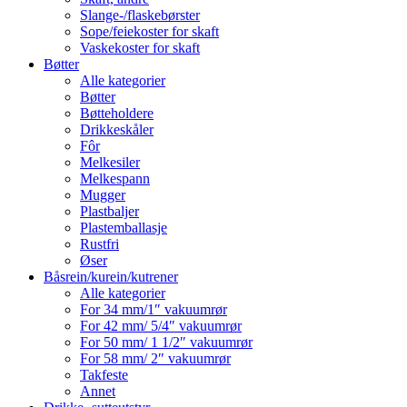
Slange-/flaskebørster
Sope/feiekoster for skaft
Vaskekoster for skaft
Bøtter
Alle kategorier
Bøtter
Bøtteholdere
Drikkeskåler
Fôr
Melkesiler
Melkespann
Mugger
Plastbaljer
Plastemballasje
Rustfri
Øser
Båsrein/kurein/kutrener
Alle kategorier
For 34 mm/1″ vakuumrør
For 42 mm/ 5/4″ vakuumrør
For 50 mm/ 1 1/2″ vakuumrør
For 58 mm/ 2″ vakuumrør
Takfeste
Annet