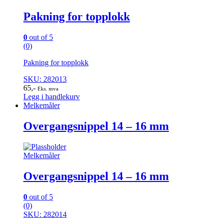
Pakning for topplokk
0
out of 5
(0)
Pakning for topplokk
SKU: 282013
65
,-
Eks. mva
Legg i handlekurv
Melkemåler
Overgangsnippel 14 – 16 mm
Melkemåler
Overgangsnippel 14 – 16 mm
0
out of 5
(0)
SKU: 282014