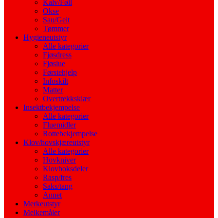
Kalv/Føll
Okse
Sau/Geit
Tømmer
Hygieneutstyr
Alle kategorier
Fjøsdress
Fjøslue
Førstehjelp
Infoskilt
Matter
Overtrekksklær
Insektbekjempelse
Alle kategorier
Fluemidler
Rottebekjempelse
Klov/hovskjæreutstyr
Alle kategorier
Hovkniver
Klovboksdeler
Rasp/fres
Saks/tang
Annet
Merkeutstyr
Melkemåler