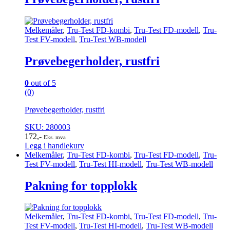
Melkemåler
,
Tru-Test FD-kombi
,
Tru-Test FD-modell
,
Tru-
Test FV-modell
,
Tru-Test WB-modell
Prøvebegerholder, rustfri
0
out of 5
(0)
Prøvebegerholder, rustfri
SKU: 280003
172
,-
Eks. mva
Legg i handlekurv
Melkemåler
,
Tru-Test FD-kombi
,
Tru-Test FD-modell
,
Tru-
Test FV-modell
,
Tru-Test HI-modell
,
Tru-Test WB-modell
Pakning for topplokk
Melkemåler
,
Tru-Test FD-kombi
,
Tru-Test FD-modell
,
Tru-
Test FV-modell
,
Tru-Test HI-modell
,
Tru-Test WB-modell