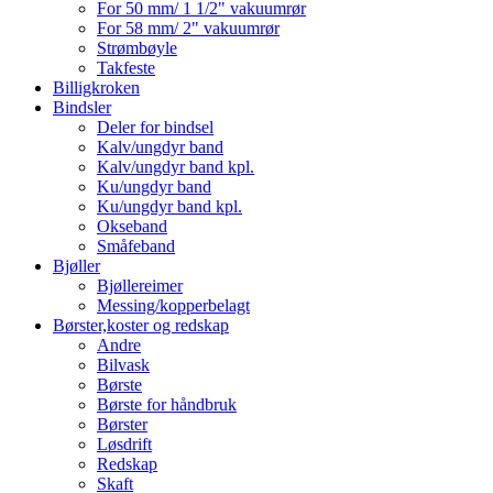
For 50 mm/ 1 1/2" vakuumrør
For 58 mm/ 2" vakuumrør
Strømbøyle
Takfeste
Billigkroken
Bindsler
Deler for bindsel
Kalv/ungdyr band
Kalv/ungdyr band kpl.
Ku/ungdyr band
Ku/ungdyr band kpl.
Okseband
Småfeband
Bjøller
Bjøllereimer
Messing/kopperbelagt
Børster,koster og redskap
Andre
Bilvask
Børste
Børste for håndbruk
Børster
Løsdrift
Redskap
Skaft