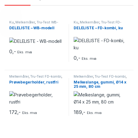
Ku
,
Melkemåler
,
Tru-Test WB-
Ku
,
Melkemåler
,
Tru-Test FD-
modell
kombi
DELELISTE – WB-modell
DELELISTE – FD-kombi, ku
0
,-
Eks. mva
0
,-
Eks. mva
Melkemåler
,
Tru-Test FD-kombi
,
Melkemåler
,
Tru-Test FD-kombi
,
Tru-Test FD-modell
,
Tru-Test FV-
Tru-Test FD-modell
,
Tru-Test FV-
Prøvebegerholder, rustfri
Melkeslange, gummi, Ø14 x
modell
,
Tru-Test WB-modell
modell
,
Tru-Test HI-modell
25 mm, 80 cm
172
,-
189
,-
Eks. mva
Eks. mva