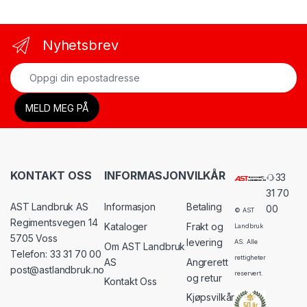
Nyhetsbrev
KONTAKT OSS
INFORMASJON
VILKÅR
33
31 70
AST Landbruk AS
Informasjon
Betaling
00
© AST
Regimentsvegen 14
Kataloger
Frakt og
Landbruk
5705 Voss
levering
AS. Alle
Om AST Landbruk
Telefon: 33 31 70 00
rettigheter
AS
Angrerett
post@astlandbruk.no
reservert.
og retur
Kontakt Oss
Kjøpsvilkår