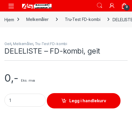
Skip to navigation
Skip to content
Open
0
Hjem
Melkemåler
Tru-Test FD-kombi
DELELISTE
Geit
,
Melkemåler
,
Tru-Test FD-kombi
DELELISTE – FD-kombi, geit
0
,-
Eks. mva
DELELISTE - FD-kombi, geit quantity
Legg i handlekurv