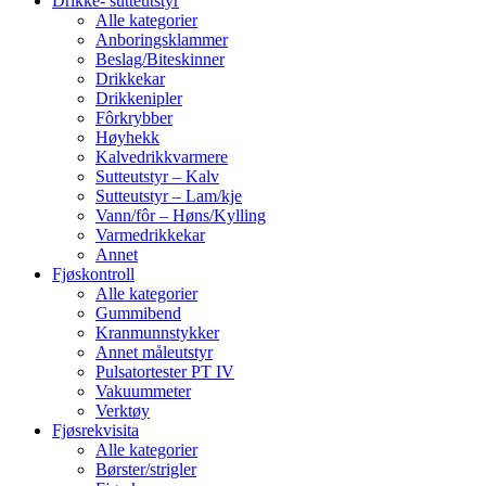
Drikke- sutteutstyr
Alle kategorier
Anboringsklammer
Beslag/Biteskinner
Drikkekar
Drikkenipler
Fôrkrybber
Høyhekk
Kalvedrikkvarmere
Sutteutstyr – Kalv
Sutteutstyr – Lam/kje
Vann/fôr – Høns/Kylling
Varmedrikkekar
Annet
Fjøskontroll
Alle kategorier
Gummibend
Kranmunnstykker
Annet måleutstyr
Pulsatortester PT IV
Vakuummeter
Verktøy
Fjøsrekvisita
Alle kategorier
Børster/strigler