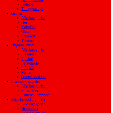
Isolator
Tilleggsutstyr
Grimer
Alle kategorier
Hest
Kalv/Føll
Okse
Sau/Geit
Tømmer
Hygieneutstyr
Alle kategorier
Fjøsdress
Fjøslue
Førstehjelp
Infoskilt
Matter
Overtrekksklær
Insektbekjempelse
Alle kategorier
Fluemidler
Rottebekjempelse
Klov/hovskjæreutstyr
Alle kategorier
Hovkniver