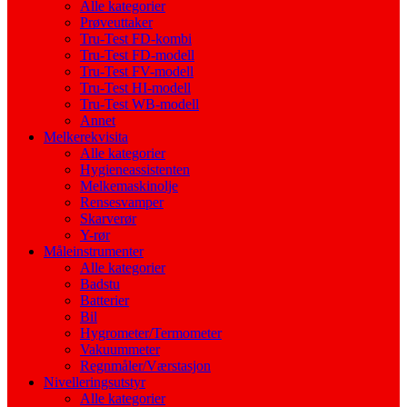
Alle kategorier
Prøveuttaker
Tru-Test FD-kombi
Tru-Test FD-modell
Tru-Test FV-modell
Tru-Test HI-modell
Tru-Test WB-modell
Annet
Melkerekvisita
Alle kategorier
Hygieneassistenten
Melkemaskinolje
Rensesvamper
Skarverør
Y-rør
Måleinstrumenter
Alle kategorier
Badstu
Batterier
Bil
Hygrometer/Termometer
Vakuummeter
Regnmåler/Værstasjon
Nivelleringsutstyr
Alle kategorier