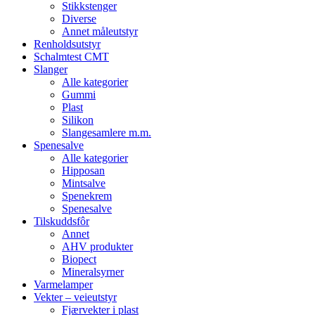
Stikkstenger
Diverse
Annet måleutstyr
Renholdsutstyr
Schalmtest CMT
Slanger
Alle kategorier
Gummi
Plast
Silikon
Slangesamlere m.m.
Spenesalve
Alle kategorier
Hipposan
Mintsalve
Spenekrem
Spenesalve
Tilskuddsfôr
Annet
AHV produkter
Biopect
Mineralsyrner
Varmelamper
Vekter – veieutstyr
Fjærvekter i plast