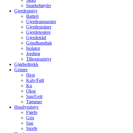
Skaft
Sparkebøyler
Gjerdeutstyr
Batteri
Gjerdeapparater
Gjerdestolper
Gjerdetestere
Gjerdetråd
Grindhandtak
Isolator
Jording
Tilleggsutstyr
Gjødseltrekk
Grimer
Hest
Kalv/Føll
Ku
Okse
Sau/Geit
Tømmer
Husdyrutstyr
Fjørfe
Gris
Sau
Storfe