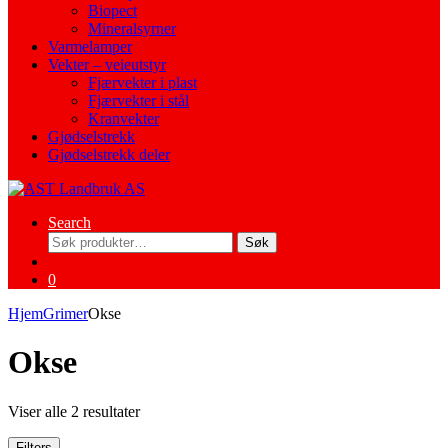
Biopect
Mineralsyrner
Varmelamper
Vekter – veieutstyr
Fjærvekter i plast
Fjærvekter i stål
Kranvekter
Gjødselstrekk
Gjødselstrekk deler
Search
Søk
Søk
etter:
0
Hjem
Grimer
Okse
Okse
Viser alle 2 resultater
Filters