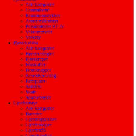
Alle kategorier
Gummibend
Kranmunnstykker
Annet måleutstyr
Pulsatortester PT IV
Vakuummeter
Verktøy
Fjøsrekvisita
Alle kategorier
Børster/strigler
Fjøsskraper
Fôrskuffer
Hornknapper
Neseklype-/ring
Patteplater
Saltstein
Skaft
Sparkebøyler
Gjerdeutstyr
Alle kategorier
Batterier
Gjerdeapparater
Gjerdestolper
Gjerdetråd
Grindhandtak