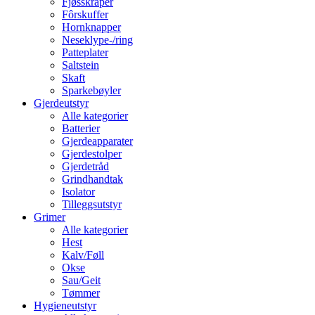
Fjøsskraper
Fôrskuffer
Hornknapper
Neseklype-/ring
Patteplater
Saltstein
Skaft
Sparkebøyler
Gjerdeutstyr
Alle kategorier
Batterier
Gjerdeapparater
Gjerdestolper
Gjerdetråd
Grindhandtak
Isolator
Tilleggsutstyr
Grimer
Alle kategorier
Hest
Kalv/Føll
Okse
Sau/Geit
Tømmer
Hygieneutstyr