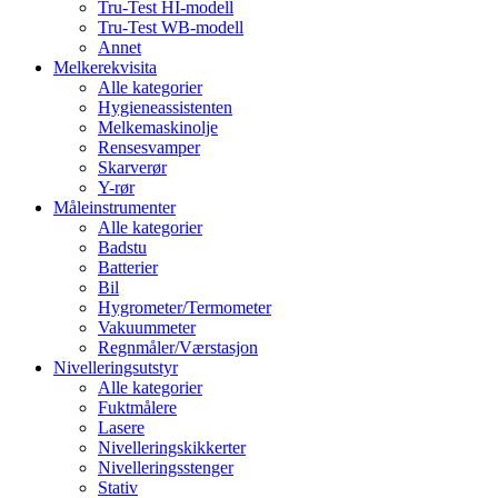
Tru-Test HI-modell
Tru-Test WB-modell
Annet
Melkerekvisita
Alle kategorier
Hygieneassistenten
Melkemaskinolje
Rensesvamper
Skarverør
Y-rør
Måleinstrumenter
Alle kategorier
Badstu
Batterier
Bil
Hygrometer/Termometer
Vakuummeter
Regnmåler/Værstasjon
Nivelleringsutstyr
Alle kategorier
Fuktmålere
Lasere
Nivelleringskikkerter
Nivelleringsstenger
Stativ