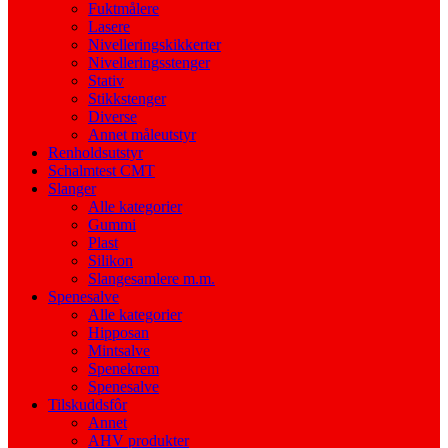
Fuktmålere
Lasere
Nivelleringskikkerter
Nivelleringsstenger
Stativ
Stikkstenger
Diverse
Annet måleutstyr
Renholdsutstyr
Schalmtest CMT
Slanger
Alle kategorier
Gummi
Plast
Silikon
Slangesamlere m.m.
Spenesalve
Alle kategorier
Hipposan
Mintsalve
Spenekrem
Spenesalve
Tilskuddsfôr
Annet
AHV produkter