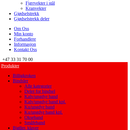
Fjærvekter i stål
Kranvekter
Gjødselstrekk
Gjødselstrekk deler
Om Oss
Min konto
Forhandlere
Informasjon
Kontakt Oss
+47 33 31 70 00
Produkter
Billigkroken
Bindsler
Alle kategorier
Deler for bindsel
Kalv/ungdyr band
Kalv/ungdyr band kpl.
Ku/ungdyr band
Ku/ungdyr band kpl.
Okseband
Småfeband
Bjøller, klaver