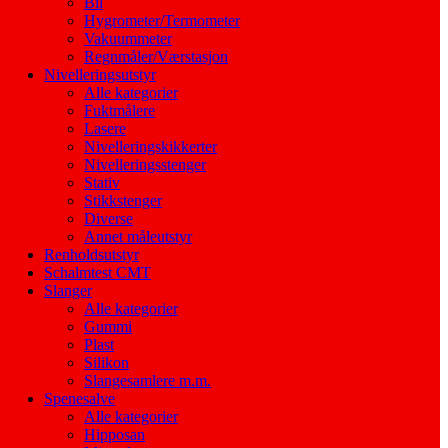
Bil
Hygrometer/Termometer
Vakuummeter
Regnmåler/Værstasjon
Nivelleringsutstyr
Alle kategorier
Fuktmålere
Lasere
Nivelleringskikkerter
Nivelleringsstenger
Stativ
Stikkstenger
Diverse
Annet måleutstyr
Renholdsutstyr
Schalmtest CMT
Slanger
Alle kategorier
Gummi
Plast
Silikon
Slangesamlere m.m.
Spenesalve
Alle kategorier
Hipposan