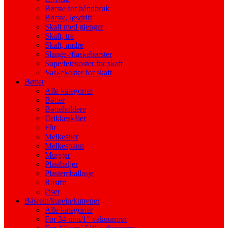
Børste for håndbruk
Børste, løsdrift
Skaft med gjenger
Skaft, tre
Skaft, andre
Slange-/flaskebørster
Sope/feiekoster for skaft
Vaskekoster for skaft
Bøtter
Alle kategorier
Bøtter
Bøtteholdere
Drikkeskåler
Fôr
Melkesiler
Melkespann
Mugger
Plastbaljer
Plastemballasje
Rustfri
Øser
Båsrein/kurein/kutrener
Alle kategorier
For 34 mm/1″ vakuumrør