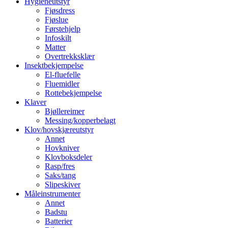
Hygieneutstyr
Fjøsdress
Fjøslue
Førstehjelp
Infoskilt
Matter
Overtrekksklær
Insektbekjempelse
El-fluefelle
Fluemidler
Rottebekjempelse
Klaver
Bjøllereimer
Messing/kopperbelagt
Klov/hovskjæreutstyr
Annet
Hovkniver
Klovboksdeler
Rasp/fres
Saks/tang
Slipeskiver
Måleinstrumenter
Annet
Badstu
Batterier