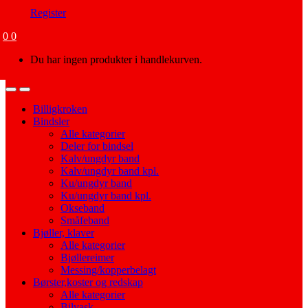
Register
0
0
Du har ingen produkter i handlekurven.
Open
Close
Billigkroken
Bindsler
Alle kategorier
Deler for bindsel
Kalv/ungdyr band
Kalv/ungdyr band kpl.
Ku/ungdyr band
Ku/ungdyr band kpl.
Okseband
Småfeband
Bjøller, klaver
Alle kategorier
Bjøllereimer
Messing/kopperbelagt
Børster,koster og redskap
Alle kategorier
Bilvask