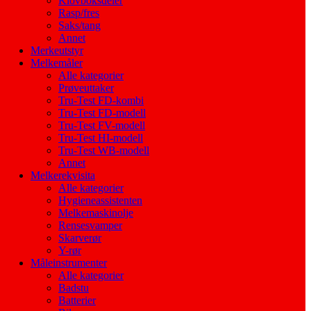
Klovboksdeler
Rasp/fres
Saks/tang
Annet
Merkeutstyr
Melkemåler
Alle kategorier
Prøveuttaker
Tru-Test FD-kombi
Tru-Test FD-modell
Tru-Test FV-modell
Tru-Test HI-modell
Tru-Test WB-modell
Annet
Melkerekvisita
Alle kategorier
Hygieneassistenten
Melkemaskinolje
Rensesvamper
Skarverør
Y-rør
Måleinstrumenter
Alle kategorier
Badstu
Batterier