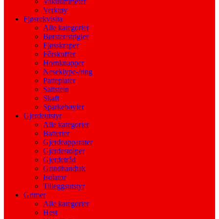
Vakuummeter
Verktøy
Fjøsrekvisita
Alle kategorier
Børster/strigler
Fjøsskraper
Fôrskuffer
Hornknapper
Neseklype-/ring
Patteplater
Saltstein
Skaft
Sparkebøyler
Gjerdeutstyr
Alle kategorier
Batterier
Gjerdeapparater
Gjerdestolper
Gjerdetråd
Grindhandtak
Isolator
Tilleggsutstyr
Grimer
Alle kategorier
Hest