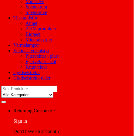
Mintsalve
Spenekrem
Spenesalve
Tilskuddsfôr
Annet
AHV produkter
Biopect
Mineralsyrner
Varmelamper
Vekter – veieutstyr
Fjærvekter i plast
Fjærvekter i stål
Kranvekter
Gjødselstrekk
Gjødselstrekk deler
Search
for:
My
Returning Customer ?
Account
Sign in
Don't have an account ?