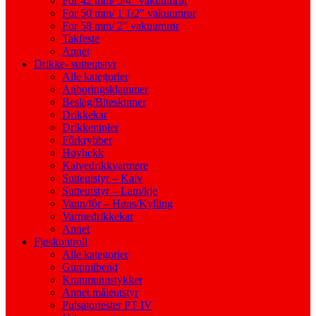
For 42 mm/ 5/4″ vakuumrør
For 50 mm/ 1 1/2″ vakuumrør
For 58 mm/ 2″ vakuumrør
Takfeste
Annet
Drikke- sutteutstyr
Alle kategorier
Anboringsklammer
Beslag/Biteskinner
Drikkekar
Drikkenipler
Fôrkrybber
Høyhekk
Kalvedrikkvarmere
Sutteutstyr – Kalv
Sutteutstyr – Lam/kje
Vann/fôr – Høns/Kylling
Varmedrikkekar
Annet
Fjøskontroll
Alle kategorier
Gummibend
Kranmunnstykker
Annet måleutstyr
Pulsatortester PT IV