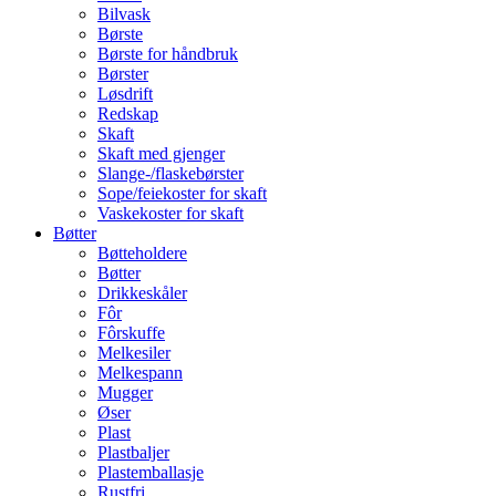
Bilvask
Børste
Børste for håndbruk
Børster
Løsdrift
Redskap
Skaft
Skaft med gjenger
Slange-/flaskebørster
Sope/feiekoster for skaft
Vaskekoster for skaft
Bøtter
Bøtteholdere
Bøtter
Drikkeskåler
Fôr
Fôrskuffe
Melkesiler
Melkespann
Mugger
Øser
Plast
Plastbaljer
Plastemballasje
Rustfri