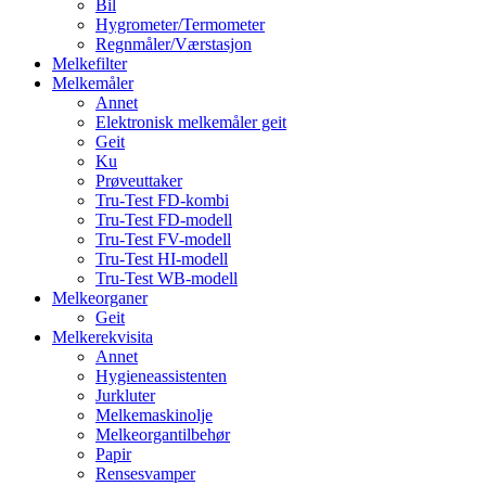
Bil
Hygrometer/Termometer
Regnmåler/Værstasjon
Melkefilter
Melkemåler
Annet
Elektronisk melkemåler geit
Geit
Ku
Prøveuttaker
Tru-Test FD-kombi
Tru-Test FD-modell
Tru-Test FV-modell
Tru-Test HI-modell
Tru-Test WB-modell
Melkeorganer
Geit
Melkerekvisita
Annet
Hygieneassistenten
Jurkluter
Melkemaskinolje
Melkeorgantilbehør
Papir
Rensesvamper