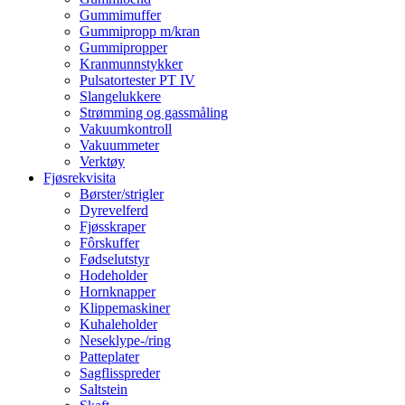
Gummimuffer
Gummipropp m/kran
Gummipropper
Kranmunnstykker
Pulsatortester PT IV
Slangelukkere
Strømming og gassmåling
Vakuumkontroll
Vakuummeter
Verktøy
Fjøsrekvisita
Børster/strigler
Dyrevelferd
Fjøsskraper
Fôrskuffer
Fødselutstyr
Hodeholder
Hornknapper
Klippemaskiner
Kuhaleholder
Neseklype-/ring
Patteplater
Sagflisspreder
Saltstein