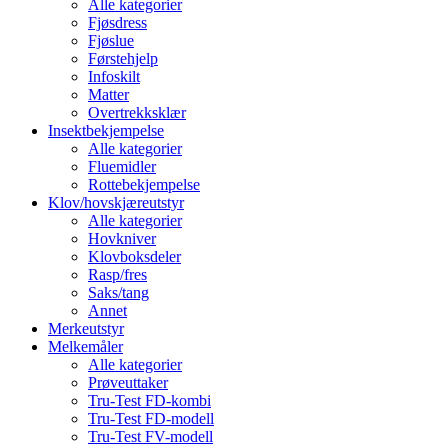
Alle kategorier
Fjøsdress
Fjøslue
Førstehjelp
Infoskilt
Matter
Overtrekksklær
Insektbekjempelse
Alle kategorier
Fluemidler
Rottebekjempelse
Klov/hovskjæreutstyr
Alle kategorier
Hovkniver
Klovboksdeler
Rasp/fres
Saks/tang
Annet
Merkeutstyr
Melkemåler
Alle kategorier
Prøveuttaker
Tru-Test FD-kombi
Tru-Test FD-modell
Tru-Test FV-modell