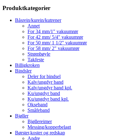
Produktkategorier
Båsrein/kurein/kutrener
Annet
For 34 mm/1" vakuumrør
For 42 mm/ 5/4" vakuumrør
For 50 mm/ 1 1/2" vakuumrør
For 58 mm/ 2" vakuumrør
Strømbøyle
Takfeste
Billigkroken
Bindsler
Deler for bindsel
Kalv/ungdyr band
Kalv/ungdyr band kpl.
Ku/ungdyr band
Ku/ungdyr band kpl.
Okseband
Småfeband
Bjøller
Bjøllereimer
Messing/kopperbelagt
Børster,koster og redskap
Andre