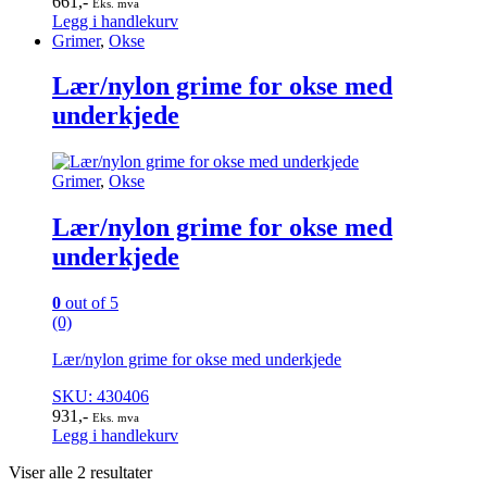
661
,-
Eks. mva
Legg i handlekurv
Grimer
,
Okse
Lær/nylon grime for okse med
underkjede
Grimer
,
Okse
Lær/nylon grime for okse med
underkjede
0
out of 5
(0)
Lær/nylon grime for okse med underkjede
SKU: 430406
931
,-
Eks. mva
Legg i handlekurv
Viser alle 2 resultater