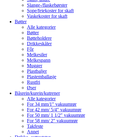
Slange-/flaskebørster
Sope/feiekoster for skaft
Vaskekoster for skaft
Bøtter
Alle kategorier
Bøtter
Bøtteholdere
Drikkeskåler
Fôr
Melkesiler
Melkespann
Mugger
Plastbaljer
Plastemballasje
Rustfri
Øser
Båsrein/kurein/kutrener
Alle kategorier
For 34 mm/1″ vakuumrør
For 42 mm/ 5/4″ vakuumrør
For 50 mm/ 1 1/2″ vakuumrør
For 58 mm/ 2″ vakuumrør
Takfeste
Annet