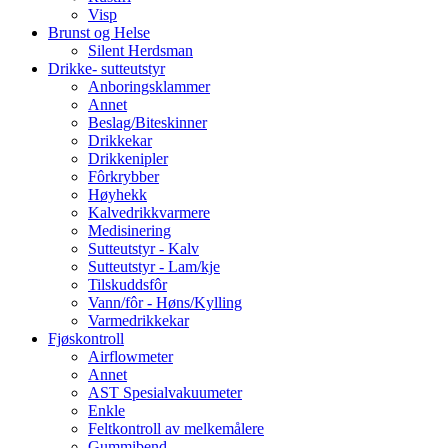
Visp
Brunst og Helse
Silent Herdsman
Drikke- sutteutstyr
Anboringsklammer
Annet
Beslag/Biteskinner
Drikkekar
Drikkenipler
Fôrkrybber
Høyhekk
Kalvedrikkvarmere
Medisinering
Sutteutstyr - Kalv
Sutteutstyr - Lam/kje
Tilskuddsfôr
Vann/fôr - Høns/Kylling
Varmedrikkekar
Fjøskontroll
Airflowmeter
Annet
AST Spesialvakuumeter
Enkle
Feltkontroll av melkemålere
Gummibend