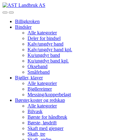
Skip
Skip
to
to
Open
Close
navigation
content
Billigkroken
Bindsler
Alle kategorier
Deler for bindsel
Kalv/ungdyr band
Kalv/ungdyr band kpl.
Ku/ungdyr band
Ku/ungdyr band kpl.
Okseband
Småfeband
Bjøller, klaver
Alle kategorier
Bjøllereimer
Messing/kopperbelagt
Børster,koster og redskap
Alle kategorier
Bilvask
Børste for håndbruk
Børste, løsdrift
Skaft med gjenger
Skaft, tre
Skaft, andre