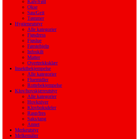
Kalv/Føll
Okse
Sau/Geit
Tømmer
Hygieneutstyr
Alle kategorier
Fjøsdress
Fjøslue
Førstehjelp
Infoskilt
Matter
Overtrekksklær
Insektbekjempelse
Alle kategorier
Fluemidler
Rottebekjempelse
Klov/hovskjæreutstyr
Alle kategorier
Hovkniver
Klovboksdeler
Rasp/fres
Saks/tang
Annet
Merkeutstyr
Melkemåler