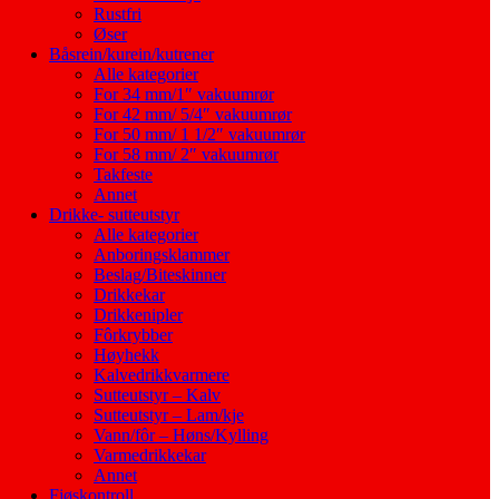
Rustfri
Øser
Båsrein/kurein/kutrener
Alle kategorier
For 34 mm/1″ vakuumrør
For 42 mm/ 5/4″ vakuumrør
For 50 mm/ 1 1/2″ vakuumrør
For 58 mm/ 2″ vakuumrør
Takfeste
Annet
Drikke- sutteutstyr
Alle kategorier
Anboringsklammer
Beslag/Biteskinner
Drikkekar
Drikkenipler
Fôrkrybber
Høyhekk
Kalvedrikkvarmere
Sutteutstyr – Kalv
Sutteutstyr – Lam/kje
Vann/fôr – Høns/Kylling
Varmedrikkekar
Annet
Fjøskontroll