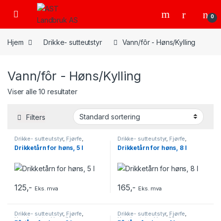
Skip to navigation
Skip to content
Open
0
Hjem
Drikke- sutteutstyr
Vann/fôr - Høns/Kylling
Vann/fôr - Høns/Kylling
Viser alle 10 resultater
Filters
Drikke- sutteutstyr
,
Fjørfe
,
Drikke- sutteutstyr
,
Fjørfe
,
Husdyrutstyr
,
Vann/fôr -
Husdyrutstyr
,
Vann/fôr -
Drikketårn for høns, 5 l
Drikketårn for høns, 8 l
Høns/Kylling
Høns/Kylling
125
,-
165
,-
Eks. mva
Eks. mva
Drikke- sutteutstyr
,
Fjørfe
,
Drikke- sutteutstyr
,
Fjørfe
,
Husdyrutstyr
,
Vann/fôr -
Husdyrutstyr
,
Vann/fôr -