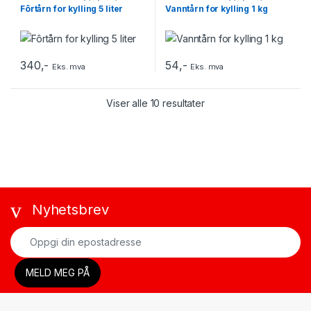
Husdyrutstyr
,
Vann/fôr -
Husdyrutstyr
,
Vann/fôr -
Fôrtårn for kylling 5 liter
Vanntårn for kylling 1 kg
Høns/Kylling
Høns/Kylling
340
,-
54
,-
Eks. mva
Eks. mva
Viser alle 10 resultater
Nyhetsbrev