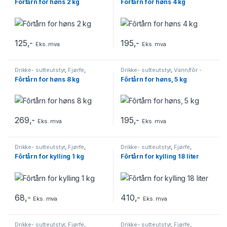
Fôrtårn for høns 2 kg
Fôrtårn for høns 4 kg
Høns/Kylling
Høns/Kylling
125
,-
195
,-
Eks. mva
Eks. mva
Drikke- sutteutstyr
,
Fjørfe
,
Drikke- sutteutstyr
,
Vann/fôr -
Husdyrutstyr
,
Vann/fôr -
Høns/Kylling
Fôrtårn for høns 8 kg
Fôrtårn for høns, 5 kg
Høns/Kylling
269
,-
195
,-
Eks. mva
Eks. mva
Drikke- sutteutstyr
,
Fjørfe
,
Drikke- sutteutstyr
,
Fjørfe
,
Husdyrutstyr
,
Vann/fôr -
Husdyrutstyr
,
Vann/fôr -
Fôrtårn for kylling 1 kg
Fôrtårn for kylling 18 liter
Høns/Kylling
Høns/Kylling
68
,-
410
,-
Eks. mva
Eks. mva
Drikke- sutteutstyr
,
Fjørfe
,
Drikke- sutteutstyr
,
Fjørfe
,