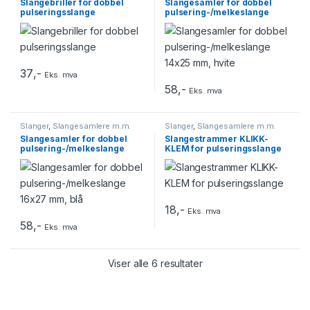
Slangebriller for dobbel
Slangesamler for dobbel
pulseringsslange
pulsering-/melkeslange
14×25 mm, hvite
37
,-
Eks. mva
58
,-
Eks. mva
Slanger
,
Slangesamlere m.m.
Slanger
,
Slangesamlere m.m.
Slangesamler for dobbel
Slangestrammer KLIKK-
pulsering-/melkeslange
KLEM for pulseringsslange
16×27 mm, blå
18
,-
Eks. mva
58
,-
Eks. mva
Viser alle 6 resultater