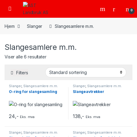
Skip to navigation
Skip to content
Open
0
Hjem
Slanger
Slangesamlere m.m.
Slangesamlere m.m.
Viser alle 6 resultater
Filters
Slanger
,
Slangesamlere m.m.
Slanger
,
Slangesamlere m.m.
O-ring for slangesamling
Slangeavtrekker
24
,-
138
,-
Eks. mva
Eks. mva
Slanger
,
Slangesamlere m.m.
Slanger
,
Slangesamlere m.m.