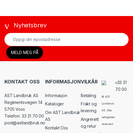
Nyhetsbrev
KONTAKT OSS
INFORMASJON
VILKÅR
33 31
70 00
AST Landbruk AS
Informasjon
Betaling
© AST
Regimentsvegen 14
Kataloger
Frakt og
Landbruk
5705 Voss
levering
AS. Alle
Om AST Landbruk
Telefon: 33 31 70 00
rettigheter
AS
Angrerett
post@astlandbruk.no
reservert.
og retur
Kontakt Oss