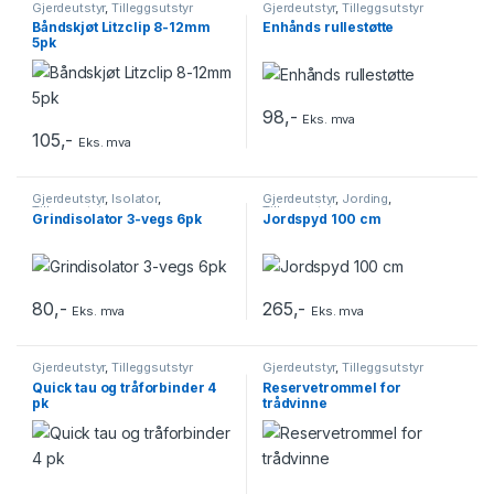
Gjerdeutstyr
,
Tilleggsutstyr
Gjerdeutstyr
,
Tilleggsutstyr
Båndskjøt Litzclip 8-12mm
Enhånds rullestøtte
5pk
98
,-
Eks. mva
105
,-
Eks. mva
Gjerdeutstyr
,
Isolator
,
Gjerdeutstyr
,
Jording
,
Tilleggsutstyr
Tilleggsutstyr
Grindisolator 3-vegs 6pk
Jordspyd 100 cm
80
,-
265
,-
Eks. mva
Eks. mva
Gjerdeutstyr
,
Tilleggsutstyr
Gjerdeutstyr
,
Tilleggsutstyr
Quick tau og tråforbinder 4
Reservetrommel for
pk
trådvinne