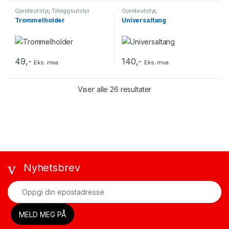
Gjerdeutstyr
,
Tilleggsutstyr
Gjerdeutstyr
,
Klov/hovskjæreutstyr
,
Saks/tang
,
Trommelholder
Universaltang
Tilleggsutstyr
49
,-
140
,-
Eks. mva
Eks. mva
Viser alle 26 resultater
Nyhetsbrev