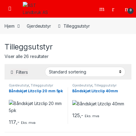
Skip to navigation
Skip to content
Open
0
Hjem
Gjerdeutstyr
Tilleggsutstyr
Tilleggsutstyr
Viser alle 26 resultater
Filters
Gjerdeutstyr
,
Tilleggsutstyr
Gjerdeutstyr
,
Tilleggsutstyr
Båndskjøt Litzclip 20 mm 5pk
Båndskjøt Litzclip 40mm
125
,-
Eks. mva
117
,-
Eks. mva