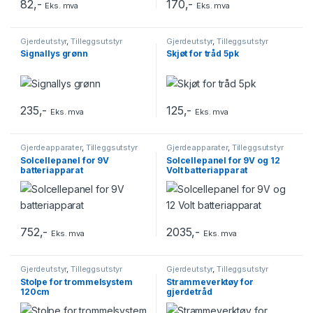
82
,-
170
,-
Eks. mva
Eks. mva
Gjerdeutstyr
,
Tilleggsutstyr
Gjerdeutstyr
,
Tilleggsutstyr
Signallys grønn
Skjøt for tråd 5pk
235
,-
125
,-
Eks. mva
Eks. mva
Gjerdeapparater
,
Tilleggsutstyr
Gjerdeapparater
,
Tilleggsutstyr
Solcellepanel for 9V
Solcellepanel for 9V og 12
batteriapparat
Volt batteriapparat
752
,-
2035
,-
Eks. mva
Eks. mva
Gjerdeutstyr
,
Tilleggsutstyr
Gjerdeutstyr
,
Tilleggsutstyr
Stolpe for trommelsystem
Strammeverktøy for
120cm
gjerdetråd