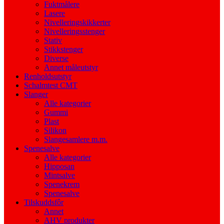
Fuktmålere
Lasere
Nivelleringskikkerter
Nivelleringsstenger
Stativ
Stikkstenger
Diverse
Annet måleutstyr
Renholdsutstyr
Schalmtest CMT
Slanger
Alle kategorier
Gummi
Plast
Silikon
Slangesamlere m.m.
Spenesalve
Alle kategorier
Hipposan
Mintsalve
Spenekrem
Spenesalve
Tilskuddsfôr
Annet
AHV produkter