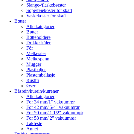
Slange-/flaskebørster
Sope/feiekoster for skaft
Vaskekoster for skaft
Bøtter
Alle kategorier
Bøtter
Bøtteholdere
Drikkeskåler
Fôr
Melkesiler
Melkespann
Mugger
Plastbaljer
Plastemballasje
Rustfri
Øser
Båsrein/kurein/kutrener
Alle kategorier
For 34 mm/1″ vakuumrør
For 42 mm/ 5/4″ vakuumrør
For 50 mm/ 1 1/2″ vakuumrør
For 58 mm/ 2″ vakuumrør
Takfeste
Annet