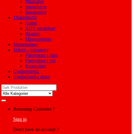
Mintsalve
Spenekrem
Spenesalve
Tilskuddsfôr
Annet
AHV produkter
Biopect
Mineralsyrner
Varmelamper
Vekter – veieutstyr
Fjærvekter i plast
Fjærvekter i stål
Kranvekter
Gjødselstrekk
Gjødselstrekk deler
Search
for:
My
Returning Customer ?
Account
Sign in
Don't have an account ?