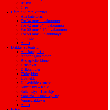
Rustfri
Øser
Båsrein/kurein/kutrener
Alle kategorier
For 34 mm/1″ vakuumrør
For 42 mm/ 5/4″ vakuumrør
For 50 mm/ 1 1/2″ vakuumrør
For 58 mm/ 2″ vakuumrør
Takfeste
Annet
Drikke- sutteutstyr
Alle kategorier
Anboringsklammer
Beslag/Biteskinner
Drikkekar
Drikkenipler
Fôrkrybber
Høyhekk
Kalvedrikkvarmere
Sutteutstyr – Kalv
Sutteutstyr – Lam/kje
Vann/fôr – Høns/Kylling
Varmedrikkekar
Annet
Fjøskontroll