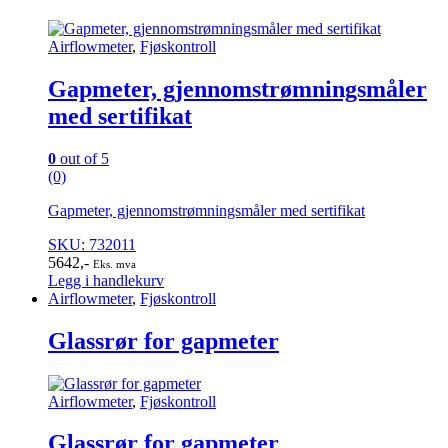
Airflowmeter
,
Fjøskontroll
Gapmeter, gjennomstrømningsmåler
med sertifikat
0
out of 5
(0)
Gapmeter, gjennomstrømningsmåler med sertifikat
SKU: 732011
5642
,-
Eks. mva
Legg i handlekurv
Airflowmeter
,
Fjøskontroll
Glassrør for gapmeter
Airflowmeter
,
Fjøskontroll
Glassrør for gapmeter