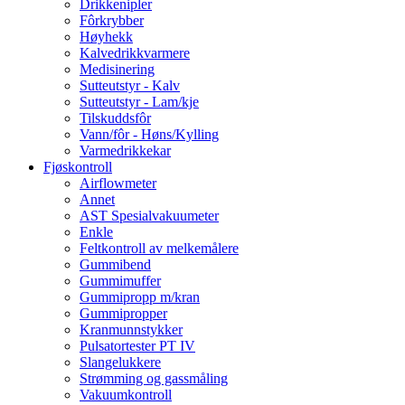
Drikkenipler
Fôrkrybber
Høyhekk
Kalvedrikkvarmere
Medisinering
Sutteutstyr - Kalv
Sutteutstyr - Lam/kje
Tilskuddsfôr
Vann/fôr - Høns/Kylling
Varmedrikkekar
Fjøskontroll
Airflowmeter
Annet
AST Spesialvakuumeter
Enkle
Feltkontroll av melkemålere
Gummibend
Gummimuffer
Gummipropp m/kran
Gummipropper
Kranmunnstykker
Pulsatortester PT IV
Slangelukkere
Strømming og gassmåling
Vakuumkontroll