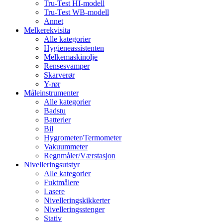
Tru-Test HI-modell
Tru-Test WB-modell
Annet
Melkerekvisita
Alle kategorier
Hygieneassistenten
Melkemaskinolje
Rensesvamper
Skarverør
Y-rør
Måleinstrumenter
Alle kategorier
Badstu
Batterier
Bil
Hygrometer/Termometer
Vakuummeter
Regnmåler/Værstasjon
Nivelleringsutstyr
Alle kategorier
Fuktmålere
Lasere
Nivelleringskikkerter
Nivelleringsstenger
Stativ