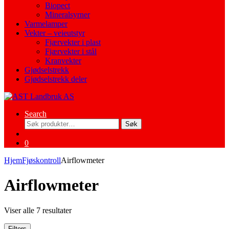
Biopect
Mineralsyrner
Varmelamper
Vekter – veieutstyr
Fjærvekter i plast
Fjærvekter i stål
Kranvekter
Gjødselstrekk
Gjødselstrekk deler
Search
Søk
Søk
etter:
0
Hjem
Fjøskontroll
Airflowmeter
Airflowmeter
Viser alle 7 resultater
Filters