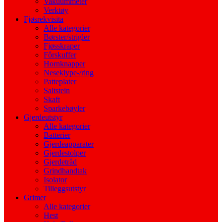
Vakuummeter
Verktøy
Fjøsrekvisita
Alle kategorier
Børster/strigler
Fjøsskraper
Fôrskuffer
Hornknapper
Neseklype-/ring
Patteplater
Saltstein
Skaft
Sparkebøyler
Gjerdeutstyr
Alle kategorier
Batterier
Gjerdeapparater
Gjerdestolper
Gjerdetråd
Grindhandtak
Isolator
Tilleggsutstyr
Grimer
Alle kategorier
Hest