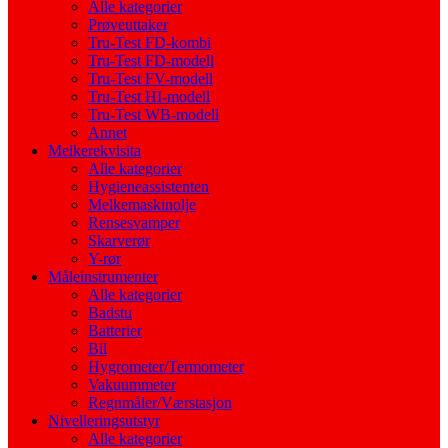
Alle kategorier
Prøveuttaker
Tru-Test FD-kombi
Tru-Test FD-modell
Tru-Test FV-modell
Tru-Test HI-modell
Tru-Test WB-modell
Annet
Melkerekvisita
Alle kategorier
Hygieneassistenten
Melkemaskinolje
Rensesvamper
Skarverør
Y-rør
Måleinstrumenter
Alle kategorier
Badstu
Batterier
Bil
Hygrometer/Termometer
Vakuummeter
Regnmåler/Værstasjon
Nivelleringsutstyr
Alle kategorier