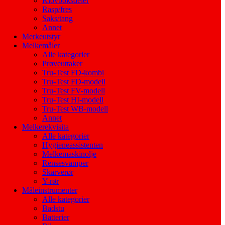
Klovboksdeler
Rasp/fres
Saks/tang
Annet
Merkeutstyr
Melkemåler
Alle kategorier
Prøveuttaker
Tru-Test FD-kombi
Tru-Test FD-modell
Tru-Test FV-modell
Tru-Test HI-modell
Tru-Test WB-modell
Annet
Melkerekvisita
Alle kategorier
Hygieneassistenten
Melkemaskinolje
Rensesvamper
Skarverør
Y-rør
Måleinstrumenter
Alle kategorier
Badstu
Batterier