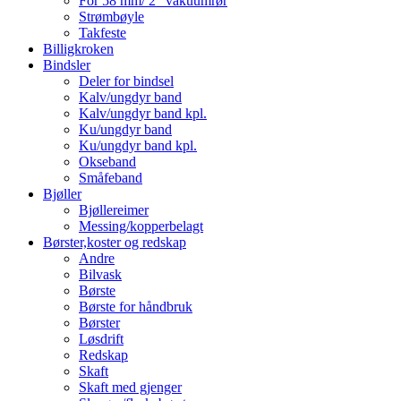
For 58 mm/ 2" vakuumrør
Strømbøyle
Takfeste
Billigkroken
Bindsler
Deler for bindsel
Kalv/ungdyr band
Kalv/ungdyr band kpl.
Ku/ungdyr band
Ku/ungdyr band kpl.
Okseband
Småfeband
Bjøller
Bjøllereimer
Messing/kopperbelagt
Børster,koster og redskap
Andre
Bilvask
Børste
Børste for håndbruk
Børster
Løsdrift
Redskap
Skaft
Skaft med gjenger