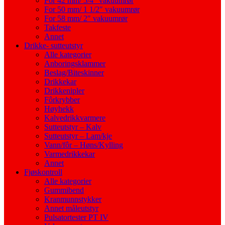
For 42 mm/ 5/4″ vakuumrør
For 50 mm/ 1 1/2″ vakuumrør
For 58 mm/ 2″ vakuumrør
Takfeste
Annet
Drikke- sutteutstyr
Alle kategorier
Anboringsklammer
Beslag/Biteskinner
Drikkekar
Drikkenipler
Fôrkrybber
Høyhekk
Kalvedrikkvarmere
Sutteutstyr – Kalv
Sutteutstyr – Lam/kje
Vann/fôr – Høns/Kylling
Varmedrikkekar
Annet
Fjøskontroll
Alle kategorier
Gummibend
Kranmunnstykker
Annet måleutstyr
Pulsatortester PT IV