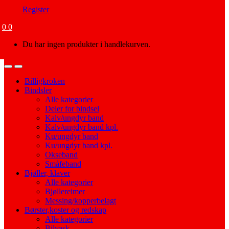
Register
0
0
Du har ingen produkter i handlekurven.
Open
Close
Billigkroken
Bindsler
Alle kategorier
Deler for bindsel
Kalv/ungdyr band
Kalv/ungdyr band kpl.
Ku/ungdyr band
Ku/ungdyr band kpl.
Okseband
Småfeband
Bjøller, klaver
Alle kategorier
Bjøllereimer
Messing/kopperbelagt
Børster,koster og redskap
Alle kategorier
Bilvask