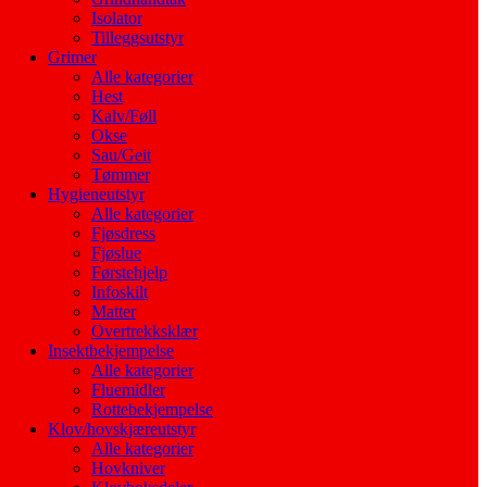
Isolator
Tilleggsutstyr
Grimer
Alle kategorier
Hest
Kalv/Føll
Okse
Sau/Geit
Tømmer
Hygieneutstyr
Alle kategorier
Fjøsdress
Fjøslue
Førstehjelp
Infoskilt
Matter
Overtrekksklær
Insektbekjempelse
Alle kategorier
Fluemidler
Rottebekjempelse
Klov/hovskjæreutstyr
Alle kategorier
Hovkniver