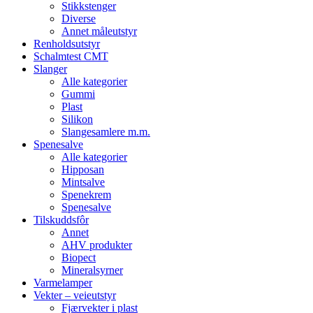
Stikkstenger
Diverse
Annet måleutstyr
Renholdsutstyr
Schalmtest CMT
Slanger
Alle kategorier
Gummi
Plast
Silikon
Slangesamlere m.m.
Spenesalve
Alle kategorier
Hipposan
Mintsalve
Spenekrem
Spenesalve
Tilskuddsfôr
Annet
AHV produkter
Biopect
Mineralsyrner
Varmelamper
Vekter – veieutstyr
Fjærvekter i plast