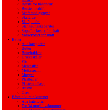
Børste for håndbruk
Børste, løsdrift
Skaft med gjenger
Skaft, tre
Skaft, andre
Slange-/flaskebørster
Sope/feiekoster for skaft
Vaskekoster for skaft
Bøtter
Alle kategorier
Bøtter
Bøtteholdere
Drikkeskåler
Fôr
Melkesiler
Melkespann
Mugger
Plastbaljer
Plastemballasje
Rustfri
Øser
Båsrein/kurein/kutrener
Alle kategorier
For 34 mm/1″ vakuumrør