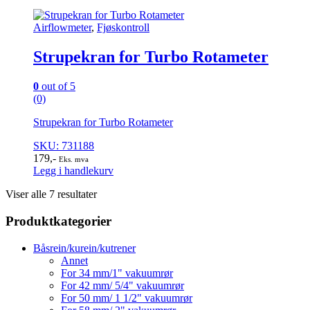
Airflowmeter
,
Fjøskontroll
Strupekran for Turbo Rotameter
0
out of 5
(0)
Strupekran for Turbo Rotameter
SKU: 731188
179
,-
Eks. mva
Legg i handlekurv
Viser alle 7 resultater
Produktkategorier
Båsrein/kurein/kutrener
Annet
For 34 mm/1" vakuumrør
For 42 mm/ 5/4" vakuumrør
For 50 mm/ 1 1/2" vakuumrør