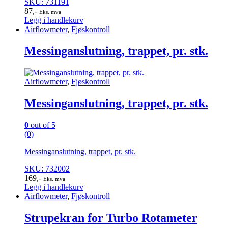
SKU: 731191
87
,-
Eks. mva
Legg i handlekurv
Airflowmeter
,
Fjøskontroll
Messinganslutning, trappet, pr. stk.
Airflowmeter
,
Fjøskontroll
Messinganslutning, trappet, pr. stk.
0
out of 5
(0)
Messinganslutning, trappet, pr. stk.
SKU: 732002
169
,-
Eks. mva
Legg i handlekurv
Airflowmeter
,
Fjøskontroll
Strupekran for Turbo Rotameter