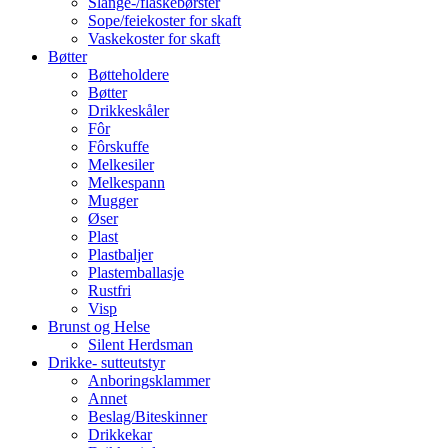
Slange-/flaskebørster
Sope/feiekoster for skaft
Vaskekoster for skaft
Bøtter
Bøtteholdere
Bøtter
Drikkeskåler
Fôr
Fôrskuffe
Melkesiler
Melkespann
Mugger
Øser
Plast
Plastbaljer
Plastemballasje
Rustfri
Visp
Brunst og Helse
Silent Herdsman
Drikke- sutteutstyr
Anboringsklammer
Annet
Beslag/Biteskinner
Drikkekar