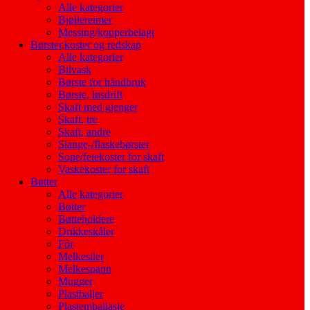
Alle kategorier
Bjøllereimer
Messing/kopperbelagt
Børster,koster og redskap
Alle kategorier
Bilvask
Børste for håndbruk
Børste, løsdrift
Skaft med gjenger
Skaft, tre
Skaft, andre
Slange-/flaskebørster
Sope/feiekoster for skaft
Vaskekoster for skaft
Bøtter
Alle kategorier
Bøtter
Bøtteholdere
Drikkeskåler
Fôr
Melkesiler
Melkespann
Mugger
Plastbaljer
Plastemballasje