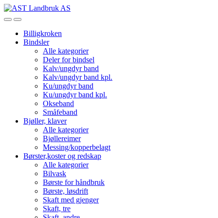
Skip
Skip
to
to
Open
Close
navigation
content
Billigkroken
Bindsler
Alle kategorier
Deler for bindsel
Kalv/ungdyr band
Kalv/ungdyr band kpl.
Ku/ungdyr band
Ku/ungdyr band kpl.
Okseband
Småfeband
Bjøller, klaver
Alle kategorier
Bjøllereimer
Messing/kopperbelagt
Børster,koster og redskap
Alle kategorier
Bilvask
Børste for håndbruk
Børste, løsdrift
Skaft med gjenger
Skaft, tre
Skaft, andre