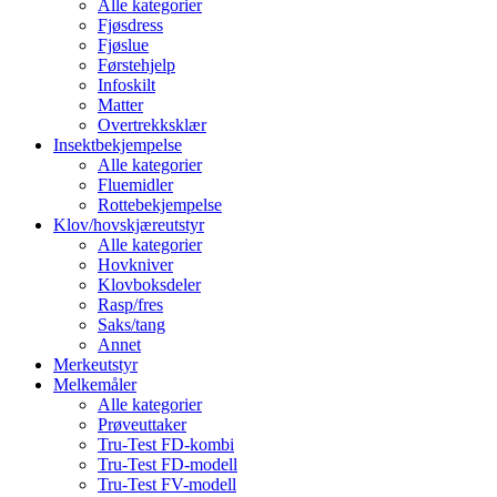
Alle kategorier
Fjøsdress
Fjøslue
Førstehjelp
Infoskilt
Matter
Overtrekksklær
Insektbekjempelse
Alle kategorier
Fluemidler
Rottebekjempelse
Klov/hovskjæreutstyr
Alle kategorier
Hovkniver
Klovboksdeler
Rasp/fres
Saks/tang
Annet
Merkeutstyr
Melkemåler
Alle kategorier
Prøveuttaker
Tru-Test FD-kombi
Tru-Test FD-modell
Tru-Test FV-modell