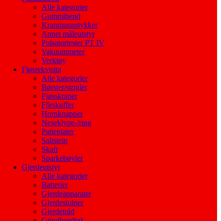
Alle kategorier
Gummibend
Kranmunnstykker
Annet måleutstyr
Pulsatortester PT IV
Vakuummeter
Verktøy
Fjøsrekvisita
Alle kategorier
Børster/strigler
Fjøsskraper
Fôrskuffer
Hornknapper
Neseklype-/ring
Patteplater
Saltstein
Skaft
Sparkebøyler
Gjerdeutstyr
Alle kategorier
Batterier
Gjerdeapparater
Gjerdestolper
Gjerdetråd
Grindhandtak