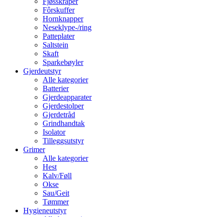
Fjøsskraper
Fôrskuffer
Hornknapper
Neseklype-/ring
Patteplater
Saltstein
Skaft
Sparkebøyler
Gjerdeutstyr
Alle kategorier
Batterier
Gjerdeapparater
Gjerdestolper
Gjerdetråd
Grindhandtak
Isolator
Tilleggsutstyr
Grimer
Alle kategorier
Hest
Kalv/Føll
Okse
Sau/Geit
Tømmer
Hygieneutstyr