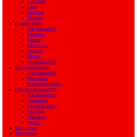
Kalv/Føll
Okse
Sau/Geit
Tømmer
Hygieneutstyr
Alle kategorier
Fjøsdress
Fjøslue
Førstehjelp
Infoskilt
Matter
Overtrekksklær
Insektbekjempelse
Alle kategorier
Fluemidler
Rottebekjempelse
Klov/hovskjæreutstyr
Alle kategorier
Hovkniver
Klovboksdeler
Rasp/fres
Saks/tang
Annet
Merkeutstyr
Melkemåler