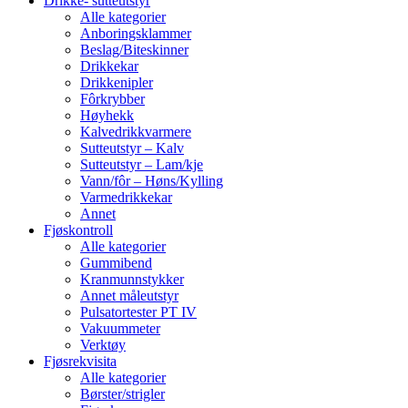
Drikke- sutteutstyr
Alle kategorier
Anboringsklammer
Beslag/Biteskinner
Drikkekar
Drikkenipler
Fôrkrybber
Høyhekk
Kalvedrikkvarmere
Sutteutstyr – Kalv
Sutteutstyr – Lam/kje
Vann/fôr – Høns/Kylling
Varmedrikkekar
Annet
Fjøskontroll
Alle kategorier
Gummibend
Kranmunnstykker
Annet måleutstyr
Pulsatortester PT IV
Vakuummeter
Verktøy
Fjøsrekvisita
Alle kategorier
Børster/strigler