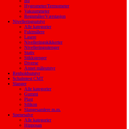
Bil
Hygrometer/Termometer
Vakuummeter
Regnmåler/Værstasjon
Nivelleringsutstyr
Alle kategorier
Fuktmålere
Lasere
Nivelleringskikkerter
Nivelleringsstenger
Stativ
Stikkstenger
Diverse
Annet måleutstyr
Renholdsutstyr
Schalmtest CMT
Slanger
Alle kategorier
Gummi
Plast
Silikon
Slangesamlere m.m.
Spenesalve
Alle kategorier
Hipposan