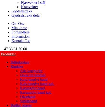
Fjærvekter i stål
Kranvekter
Gjødselstrekk
Gjødselstrekk deler
Om Oss
Min konto
Forhandlere
Informasjon
Kontakt Oss
+47 33 31 70 00
Produkter
Billigkroken
Bindsler
Alle kategorier
Deler for bindsel
Kalv/ungdyr band
Kalv/ungdyr band kpl.
Ku/ungdyr band
Ku/ungdyr band kpl.
Okseband
Småfeband
Bjøller, klaver