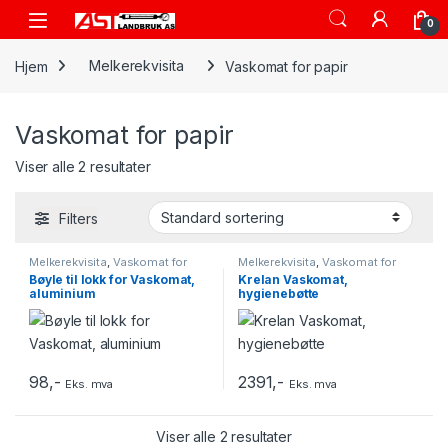
Skip to navigation
Skip to content
Open
0
Hjem
Melkerekvisita
Vaskomat for papir
Vaskomat for papir
Viser alle 2 resultater
Filters
Melkerekvisita
,
Vaskomat for
Melkerekvisita
,
Vaskomat for
papir
papir
Bøyle til lokk for Vaskomat,
Krelan Vaskomat,
aluminium
hygienebøtte
98
,-
2391
,-
Eks. mva
Eks. mva
Viser alle 2 resultater