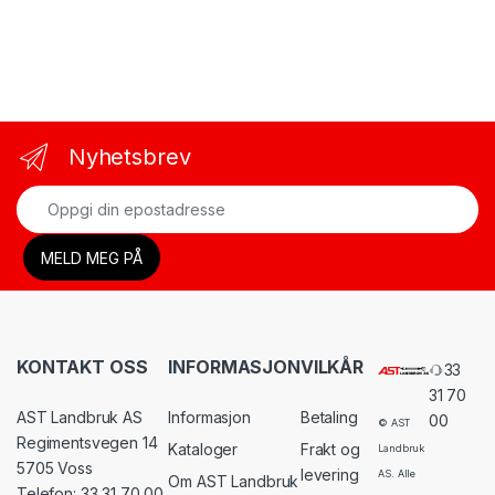
Nyhetsbrev
KONTAKT OSS
INFORMASJON
VILKÅR
33
31 70
AST Landbruk AS
Informasjon
Betaling
00
© AST
Regimentsvegen 14
Kataloger
Frakt og
Landbruk
5705 Voss
levering
AS. Alle
Om AST Landbruk
Telefon: 33 31 70 00