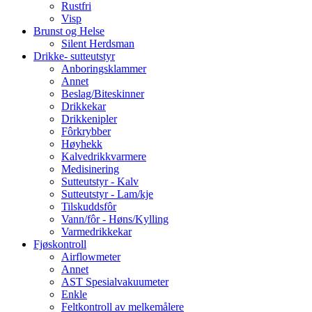
Rustfri
Visp
Brunst og Helse
Silent Herdsman
Drikke- sutteutstyr
Anboringsklammer
Annet
Beslag/Biteskinner
Drikkekar
Drikkenipler
Fôrkrybber
Høyhekk
Kalvedrikkvarmere
Medisinering
Sutteutstyr - Kalv
Sutteutstyr - Lam/kje
Tilskuddsfôr
Vann/fôr - Høns/Kylling
Varmedrikkekar
Fjøskontroll
Airflowmeter
Annet
AST Spesialvakuumeter
Enkle
Feltkontroll av melkemålere