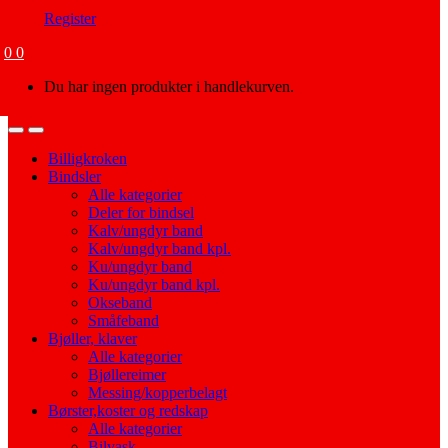
Register
0
0
Du har ingen produkter i handlekurven.
Open
Close
Billigkroken
Bindsler
Alle kategorier
Deler for bindsel
Kalv/ungdyr band
Kalv/ungdyr band kpl.
Ku/ungdyr band
Ku/ungdyr band kpl.
Okseband
Småfeband
Bjøller, klaver
Alle kategorier
Bjøllereimer
Messing/kopperbelagt
Børster,koster og redskap
Alle kategorier
Bilvask