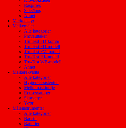
Klovboksdeler
Rasp/fres
Saks/tang
Annet
Merkeutstyr
Melkemåler
Alle kategorier
Prøveuttaker
Tru-Test FD-kombi
Tru-Test FD-modell
Tru-Test FV-modell
Tru-Test HI-modell
Tru-Test WB-modell
Annet
Melkerekvisita
Alle kategorier
Hygieneassistenten
Melkemaskinolje
Rensesvamper
Skarverør
Y-rør
Måleinstrumenter
Alle kategorier
Badstu
Batterier