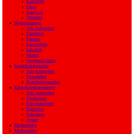
Kalv/Føll
Okse
Sau/Geit
Tømmer
Hygieneutstyr
Alle kategorier
Fjøsdress
Fjøslue
Førstehjelp
Infoskilt
Matter
Overtrekksklær
Insektbekjempelse
Alle kategorier
Fluemidler
Rottebekjempelse
Klov/hovskjæreutstyr
Alle kategorier
Hovkniver
Klovboksdeler
Rasp/fres
Saks/tang
Annet
Merkeutstyr
Melkemåler