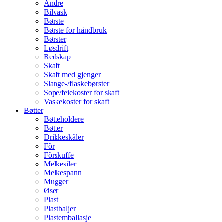
Andre
Bilvask
Børste
Børste for håndbruk
Børster
Løsdrift
Redskap
Skaft
Skaft med gjenger
Slange-/flaskebørster
Sope/feiekoster for skaft
Vaskekoster for skaft
Bøtter
Bøtteholdere
Bøtter
Drikkeskåler
Fôr
Fôrskuffe
Melkesiler
Melkespann
Mugger
Øser
Plast
Plastbaljer
Plastemballasje