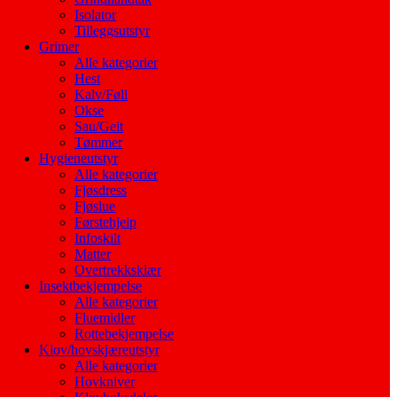
Isolator
Tilleggsutstyr
Grimer
Alle kategorier
Hest
Kalv/Føll
Okse
Sau/Geit
Tømmer
Hygieneutstyr
Alle kategorier
Fjøsdress
Fjøslue
Førstehjelp
Infoskilt
Matter
Overtrekksklær
Insektbekjempelse
Alle kategorier
Fluemidler
Rottebekjempelse
Klov/hovskjæreutstyr
Alle kategorier
Hovkniver