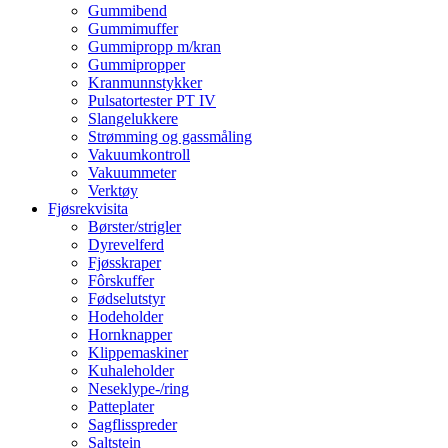
Gummibend
Gummimuffer
Gummipropp m/kran
Gummipropper
Kranmunnstykker
Pulsatortester PT IV
Slangelukkere
Strømming og gassmåling
Vakuumkontroll
Vakuummeter
Verktøy
Fjøsrekvisita
Børster/strigler
Dyrevelferd
Fjøsskraper
Fôrskuffer
Fødselutstyr
Hodeholder
Hornknapper
Klippemaskiner
Kuhaleholder
Neseklype-/ring
Patteplater
Sagflisspreder
Saltstein