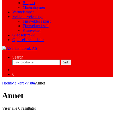
Biopect
Mineralsyrner
Varmelamper
Vekter – veieutstyr
Fjærvekter i plast
Fjærvekter i stål
Kranvekter
Gjødselstrekk
Gjødselstrekk deler
Search
Søk
Søk
etter:
0
Hjem
Melkerekvisita
Annet
Annet
Viser alle 6 resultater