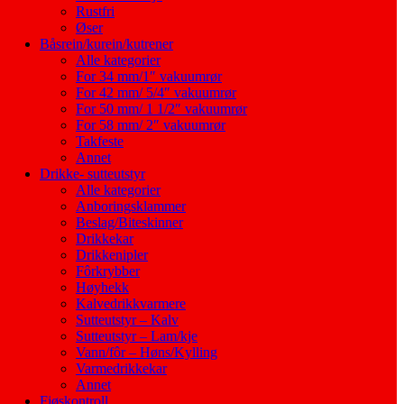
Rustfri
Øser
Båsrein/kurein/kutrener
Alle kategorier
For 34 mm/1″ vakuumrør
For 42 mm/ 5/4″ vakuumrør
For 50 mm/ 1 1/2″ vakuumrør
For 58 mm/ 2″ vakuumrør
Takfeste
Annet
Drikke- sutteutstyr
Alle kategorier
Anboringsklammer
Beslag/Biteskinner
Drikkekar
Drikkenipler
Fôrkrybber
Høyhekk
Kalvedrikkvarmere
Sutteutstyr – Kalv
Sutteutstyr – Lam/kje
Vann/fôr – Høns/Kylling
Varmedrikkekar
Annet
Fjøskontroll