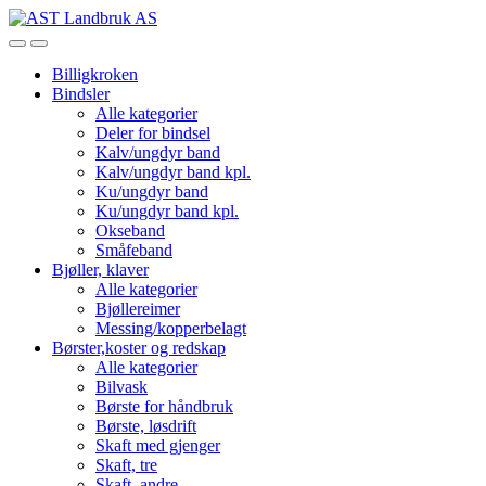
Skip
Skip
to
to
Open
Close
navigation
content
Billigkroken
Bindsler
Alle kategorier
Deler for bindsel
Kalv/ungdyr band
Kalv/ungdyr band kpl.
Ku/ungdyr band
Ku/ungdyr band kpl.
Okseband
Småfeband
Bjøller, klaver
Alle kategorier
Bjøllereimer
Messing/kopperbelagt
Børster,koster og redskap
Alle kategorier
Bilvask
Børste for håndbruk
Børste, løsdrift
Skaft med gjenger
Skaft, tre
Skaft, andre