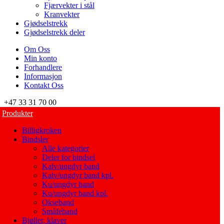
Fjærvekter i stål
Kranvekter
Gjødselstrekk
Gjødselstrekk deler
Om Oss
Min konto
Forhandlere
Informasjon
Kontakt Oss
+47 33 31 70 00
Produkter
Billigkroken
Bindsler
Alle kategorier
Deler for bindsel
Kalv/ungdyr band
Kalv/ungdyr band kpl.
Ku/ungdyr band
Ku/ungdyr band kpl.
Okseband
Småfeband
Bjøller, klaver