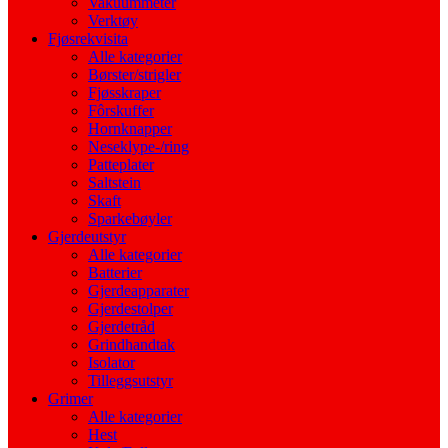
Vakuummeter
Verktøy
Fjøsrekvisita
Alle kategorier
Børster/strigler
Fjøsskraper
Fôrskuffer
Hornknapper
Neseklype-/ring
Patteplater
Saltstein
Skaft
Sparkebøyler
Gjerdeutstyr
Alle kategorier
Batterier
Gjerdeapparater
Gjerdestolper
Gjerdetråd
Grindhandtak
Isolator
Tilleggsutstyr
Grimer
Alle kategorier
Hest