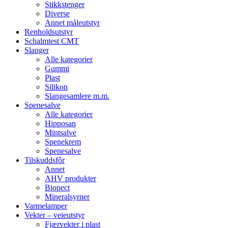
Stikkstenger
Diverse
Annet måleutstyr
Renholdsutstyr
Schalmtest CMT
Slanger
Alle kategorier
Gummi
Plast
Silikon
Slangesamlere m.m.
Spenesalve
Alle kategorier
Hipposan
Mintsalve
Spenekrem
Spenesalve
Tilskuddsfôr
Annet
AHV produkter
Biopect
Mineralsyrner
Varmelamper
Vekter – veieutstyr
Fjærvekter i plast