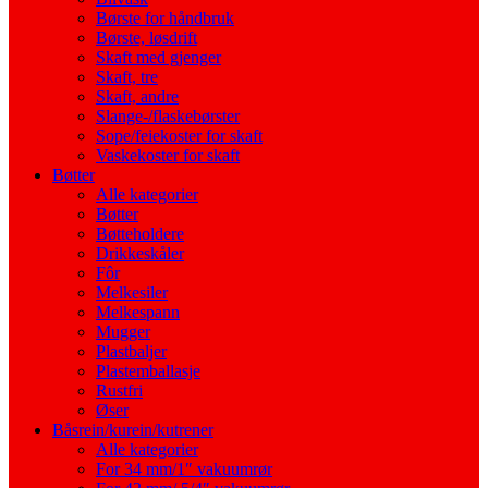
Børste for håndbruk
Børste, løsdrift
Skaft med gjenger
Skaft, tre
Skaft, andre
Slange-/flaskebørster
Sope/feiekoster for skaft
Vaskekoster for skaft
Bøtter
Alle kategorier
Bøtter
Bøtteholdere
Drikkeskåler
Fôr
Melkesiler
Melkespann
Mugger
Plastbaljer
Plastemballasje
Rustfri
Øser
Båsrein/kurein/kutrener
Alle kategorier
For 34 mm/1″ vakuumrør