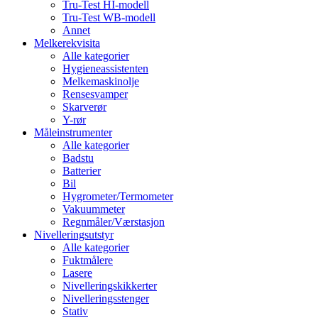
Tru-Test HI-modell
Tru-Test WB-modell
Annet
Melkerekvisita
Alle kategorier
Hygieneassistenten
Melkemaskinolje
Rensesvamper
Skarverør
Y-rør
Måleinstrumenter
Alle kategorier
Badstu
Batterier
Bil
Hygrometer/Termometer
Vakuummeter
Regnmåler/Værstasjon
Nivelleringsutstyr
Alle kategorier
Fuktmålere
Lasere
Nivelleringskikkerter
Nivelleringsstenger
Stativ