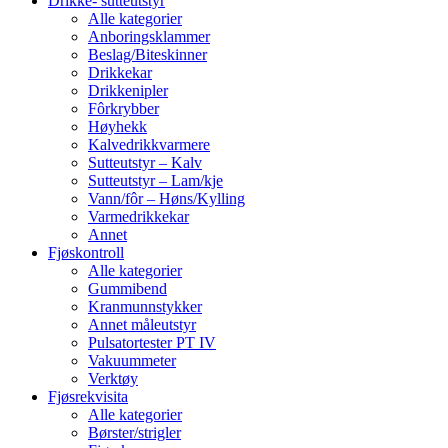
Drikke- sutteutstyr
Alle kategorier
Anboringsklammer
Beslag/Biteskinner
Drikkekar
Drikkenipler
Fôrkrybber
Høyhekk
Kalvedrikkvarmere
Sutteutstyr – Kalv
Sutteutstyr – Lam/kje
Vann/fôr – Høns/Kylling
Varmedrikkekar
Annet
Fjøskontroll
Alle kategorier
Gummibend
Kranmunnstykker
Annet måleutstyr
Pulsatortester PT IV
Vakuummeter
Verktøy
Fjøsrekvisita
Alle kategorier
Børster/strigler