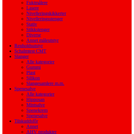
Fuktmålere
Lasere
Nivelleringskikkerter
Nivelleringsstenger
Stativ
Stikkstenger
Diverse
Annet måleutstyr
Renholdsutstyr
Schalmtest CMT
Slanger
Alle kategorier
Gummi
Plast
Silikon
Slangesamlere m.m.
Spenesalve
Alle kategorier
Hipposan
Mintsalve
Spenekrem
Spenesalve
Tilskuddsfôr
Annet
AHV produkter