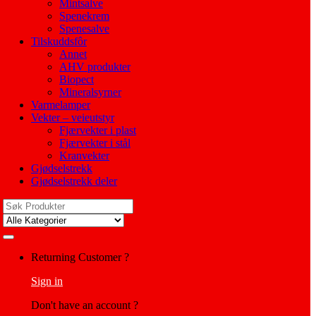
Mintsalve
Spenekrem
Spenesalve
Tilskuddsfôr
Annet
AHV produkter
Biopect
Mineralsyrner
Varmelamper
Vekter – veieutstyr
Fjærvekter i plast
Fjærvekter i stål
Kranvekter
Gjødselstrekk
Gjødselstrekk deler
Search
for:
My
Returning Customer ?
Account
Sign in
Don't have an account ?