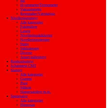
Bil
Hygrometer/Termometer
Vakuummeter
Regnmåler/Værstasjon
Nivelleringsutstyr
Alle kategorier
Fuktmålere
Lasere
Nivelleringskikkerter
Nivelleringsstenger
Stativ
Stikkstenger
Diverse
Annet måleutstyr
Renholdsutstyr
Schalmtest CMT
Slanger
Alle kategorier
Gummi
Plast
Silikon
Slangesamlere m.m.
Spenesalve
Alle kategorier
Hipposan