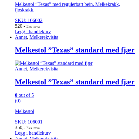
Melkestol ”Texas” med regulerbart bein. Melkekrakk,
fjøskrakk.
SKU: 106002
520
,-
Eks. mva
Legg i handlekurv
Annet
,
Melkerekvisita
Melkestol ”Texas” standard med fjær
Annet
,
Melkerekvisita
Melkestol ”Texas” standard med fjær
0
out of 5
(0)
Melkestol
SKU: 106001
350
,-
Eks. mva
Legg i handlekurv
Annet
,
Melkerekvisita