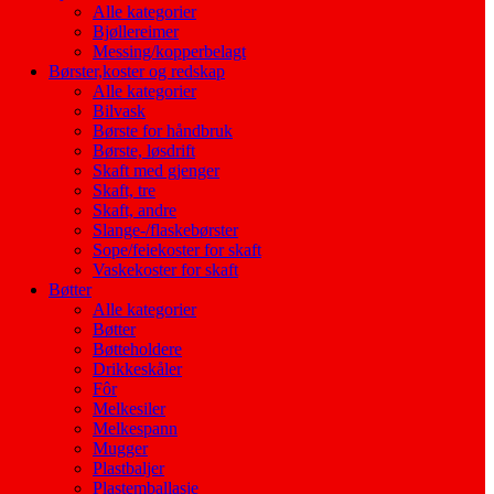
Alle kategorier
Bjøllereimer
Messing/kopperbelagt
Børster,koster og redskap
Alle kategorier
Bilvask
Børste for håndbruk
Børste, løsdrift
Skaft med gjenger
Skaft, tre
Skaft, andre
Slange-/flaskebørster
Sope/feiekoster for skaft
Vaskekoster for skaft
Bøtter
Alle kategorier
Bøtter
Bøtteholdere
Drikkeskåler
Fôr
Melkesiler
Melkespann
Mugger
Plastbaljer
Plastemballasje