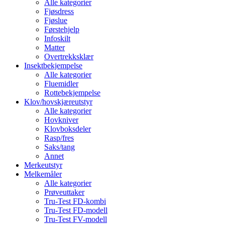
Alle kategorier
Fjøsdress
Fjøslue
Førstehjelp
Infoskilt
Matter
Overtrekksklær
Insektbekjempelse
Alle kategorier
Fluemidler
Rottebekjempelse
Klov/hovskjæreutstyr
Alle kategorier
Hovkniver
Klovboksdeler
Rasp/fres
Saks/tang
Annet
Merkeutstyr
Melkemåler
Alle kategorier
Prøveuttaker
Tru-Test FD-kombi
Tru-Test FD-modell
Tru-Test FV-modell