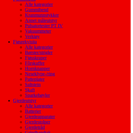
Alle kategorier
Gummibend
Kranmunnstykker
Annet måleutstyr
Pulsatortester PT IV
Vakuummeter
Verktøy
Fjøsrekvisita
Alle kategorier
Børster/strigler
Fjøsskraper
Fôrskuffer
Hornknapper
Neseklype-/ring
Patteplater
Saltstein
Skaft
Sparkebøyler
Gjerdeutstyr
Alle kategorier
Batterier
Gjerdeapparater
Gjerdestolper
Gjerdetråd
Grindhandtak