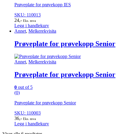
Prøveplate for prøvekopp IES
SKU: 110013
24
,-
Eks. mva
Legg i handlekurv
Annet
,
Melkerekvisita
Prøveplate for prøvekopp Senior
Annet
,
Melkerekvisita
Prøveplate for prøvekopp Senior
0
out of 5
(0)
Prøveplate for prøvekopp Senior
SKU: 110003
36
,-
Eks. mva
Legg i handlekurv
Viser alle 6 resultater