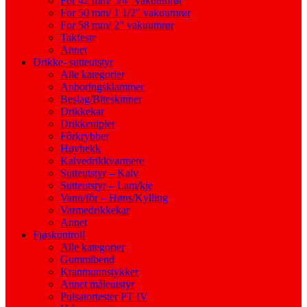
For 42 mm/ 5/4″ vakuumrør
For 50 mm/ 1 1/2″ vakuumrør
For 58 mm/ 2″ vakuumrør
Takfeste
Annet
Drikke- sutteutstyr
Alle kategorier
Anboringsklammer
Beslag/Biteskinner
Drikkekar
Drikkenipler
Fôrkrybber
Høyhekk
Kalvedrikkvarmere
Sutteutstyr – Kalv
Sutteutstyr – Lam/kje
Vann/fôr – Høns/Kylling
Varmedrikkekar
Annet
Fjøskontroll
Alle kategorier
Gummibend
Kranmunnstykker
Annet måleutstyr
Pulsatortester PT IV