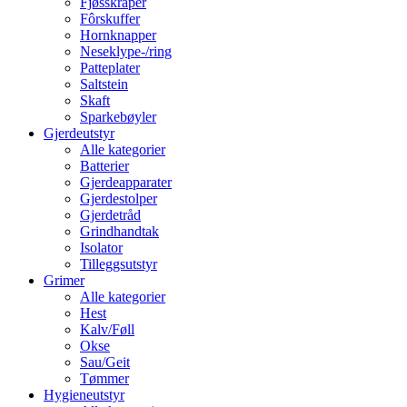
Fjøsskraper
Fôrskuffer
Hornknapper
Neseklype-/ring
Patteplater
Saltstein
Skaft
Sparkebøyler
Gjerdeutstyr
Alle kategorier
Batterier
Gjerdeapparater
Gjerdestolper
Gjerdetråd
Grindhandtak
Isolator
Tilleggsutstyr
Grimer
Alle kategorier
Hest
Kalv/Føll
Okse
Sau/Geit
Tømmer
Hygieneutstyr