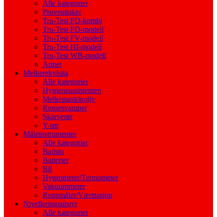
Alle kategorier
Prøveuttaker
Tru-Test FD-kombi
Tru-Test FD-modell
Tru-Test FV-modell
Tru-Test HI-modell
Tru-Test WB-modell
Annet
Melkerekvisita
Alle kategorier
Hygieneassistenten
Melkemaskinolje
Rensesvamper
Skarverør
Y-rør
Måleinstrumenter
Alle kategorier
Badstu
Batterier
Bil
Hygrometer/Termometer
Vakuummeter
Regnmåler/Værstasjon
Nivelleringsutstyr
Alle kategorier