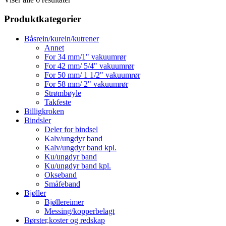
Produktkategorier
Båsrein/kurein/kutrener
Annet
For 34 mm/1" vakuumrør
For 42 mm/ 5/4" vakuumrør
For 50 mm/ 1 1/2" vakuumrør
For 58 mm/ 2" vakuumrør
Strømbøyle
Takfeste
Billigkroken
Bindsler
Deler for bindsel
Kalv/ungdyr band
Kalv/ungdyr band kpl.
Ku/ungdyr band
Ku/ungdyr band kpl.
Okseband
Småfeband
Bjøller
Bjøllereimer
Messing/kopperbelagt
Børster,koster og redskap