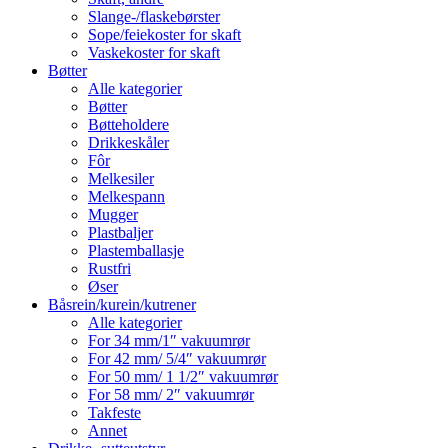
Slange-/flaskebørster
Sope/feiekoster for skaft
Vaskekoster for skaft
Bøtter
Alle kategorier
Bøtter
Bøtteholdere
Drikkeskåler
Fôr
Melkesiler
Melkespann
Mugger
Plastbaljer
Plastemballasje
Rustfri
Øser
Båsrein/kurein/kutrener
Alle kategorier
For 34 mm/1″ vakuumrør
For 42 mm/ 5/4″ vakuumrør
For 50 mm/ 1 1/2″ vakuumrør
For 58 mm/ 2″ vakuumrør
Takfeste
Annet