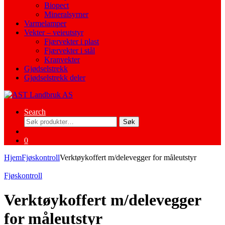
Biopect
Mineralsyrner
Varmelamper
Vekter – veieutstyr
Fjærvekter i plast
Fjærvekter i stål
Kranvekter
Gjødselstrekk
Gjødselstrekk deler
Search
Søk
Søk
etter:
0
Hjem
Fjøskontroll
Verktøykoffert m/delevegger for måleutstyr
Fjøskontroll
Verktøykoffert m/delevegger
for måleutstyr