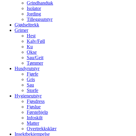
Grindhandtak
Isolator
Jording
Tilleggsutstyr
Gjødseltrekk
Grimer
Hest
Kalv/Føll
Ku
Okse
Sau/Geit
Tømmer
Husdyrutstyr
Fjørfe
Gris
Sau
Storfe
Hygieneutstyr
Fjøsdress
Fjøslue
Førstehjelp
Infoskilt
Matter
Overtrekksklær
Insektbekjempelse