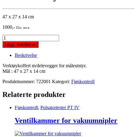
47 x 27 x 14 cm
1000
,-
Eks. mva
Verktøykoffert
m/delevegger
Legg i handlekurv
for
måleutstyr
Beskrivelse
quantity
Verktøykoffert m/delevegger for måleutstyr.
Mål : 47 x 27 x 14 cm
Produktnummer:
722001
Kategori:
Fjøskontroll
Relaterte produkter
Fjøskontroll
,
Pulsatortester PT IV
Ventilkammer for vakuumnipler