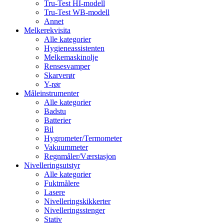
Tru-Test HI-modell
Tru-Test WB-modell
Annet
Melkerekvisita
Alle kategorier
Hygieneassistenten
Melkemaskinolje
Rensesvamper
Skarverør
Y-rør
Måleinstrumenter
Alle kategorier
Badstu
Batterier
Bil
Hygrometer/Termometer
Vakuummeter
Regnmåler/Værstasjon
Nivelleringsutstyr
Alle kategorier
Fuktmålere
Lasere
Nivelleringskikkerter
Nivelleringsstenger
Stativ