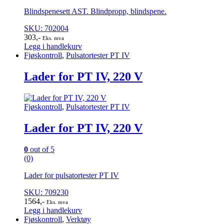
Blindspenesett AST. Blindpropp, blindspene.
SKU: 702004
303
,-
Eks. mva
Legg i handlekurv
Fjøskontroll
,
Pulsatortester PT IV
Lader for PT IV, 220 V
Fjøskontroll
,
Pulsatortester PT IV
Lader for PT IV, 220 V
0
out of 5
(0)
Lader for pulsatortester PT IV
SKU: 709230
1564
,-
Eks. mva
Legg i handlekurv
Fjøskontroll
,
Verktøy