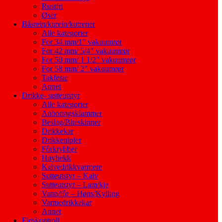
Rustfri
Øser
Båsrein/kurein/kutrener
Alle kategorier
For 34 mm/1″ vakuumrør
For 42 mm/ 5/4″ vakuumrør
For 50 mm/ 1 1/2″ vakuumrør
For 58 mm/ 2″ vakuumrør
Takfeste
Annet
Drikke- sutteutstyr
Alle kategorier
Anboringsklammer
Beslag/Biteskinner
Drikkekar
Drikkenipler
Fôrkrybber
Høyhekk
Kalvedrikkvarmere
Sutteutstyr – Kalv
Sutteutstyr – Lam/kje
Vann/fôr – Høns/Kylling
Varmedrikkekar
Annet
Fjøskontroll