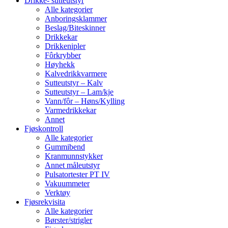
Drikke- sutteutstyr
Alle kategorier
Anboringsklammer
Beslag/Biteskinner
Drikkekar
Drikkenipler
Fôrkrybber
Høyhekk
Kalvedrikkvarmere
Sutteutstyr – Kalv
Sutteutstyr – Lam/kje
Vann/fôr – Høns/Kylling
Varmedrikkekar
Annet
Fjøskontroll
Alle kategorier
Gummibend
Kranmunnstykker
Annet måleutstyr
Pulsatortester PT IV
Vakuummeter
Verktøy
Fjøsrekvisita
Alle kategorier
Børster/strigler