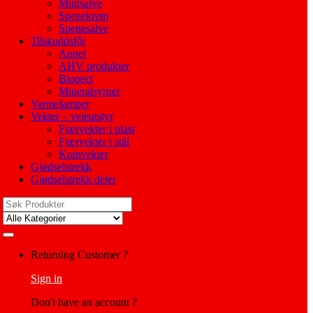
Mintsalve
Spenekrem
Spenesalve
Tilskuddsfôr
Annet
AHV produkter
Biopect
Mineralsyrner
Varmelamper
Vekter – veieutstyr
Fjærvekter i plast
Fjærvekter i stål
Kranvekter
Gjødselstrekk
Gjødselstrekk deler
Search
for:
My
Returning Customer ?
Account
Sign in
Don't have an account ?