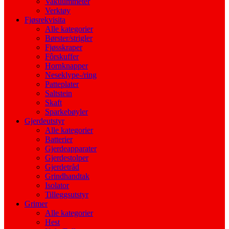
Vakuummeter
Verktøy
Fjøsrekvisita
Alle kategorier
Børster/strigler
Fjøsskraper
Fôrskuffer
Hornknapper
Neseklype-/ring
Patteplater
Saltstein
Skaft
Sparkebøyler
Gjerdeutstyr
Alle kategorier
Batterier
Gjerdeapparater
Gjerdestolper
Gjerdetråd
Grindhandtak
Isolator
Tilleggsutstyr
Grimer
Alle kategorier
Hest