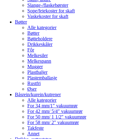
Slange-/flaskebørster
Sope/feiekoster for skaft
Vaskekoster for skaft
Bøtter
Alle kategorier
Bøtter
Bøtteholdere
Drikkeskåler
Fôr
Melkesiler
Melkespann
Mugger
Plastbaljer
Plastemballasje
Rustfri
Øser
Båsrein/kurein/kutrener
Alle kategorier
For 34 mm/1″ vakuumrør
For 42 mm/ 5/4″ vakuumrør
For 50 mm/ 1 1/2″ vakuumrør
For 58 mm/ 2″ vakuumrør
Takfeste
Annet