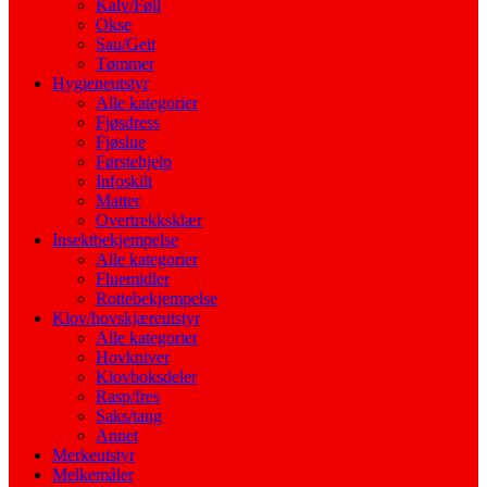
Kalv/Føll
Okse
Sau/Geit
Tømmer
Hygieneutstyr
Alle kategorier
Fjøsdress
Fjøslue
Førstehjelp
Infoskilt
Matter
Overtrekksklær
Insektbekjempelse
Alle kategorier
Fluemidler
Rottebekjempelse
Klov/hovskjæreutstyr
Alle kategorier
Hovkniver
Klovboksdeler
Rasp/fres
Saks/tang
Annet
Merkeutstyr
Melkemåler