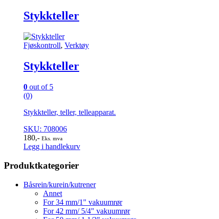
Stykkteller
Fjøskontroll
,
Verktøy
Stykkteller
0
out of 5
(0)
Stykkteller, teller, telleapparat.
SKU: 708006
180
,-
Eks. mva
Legg i handlekurv
Produktkategorier
Båsrein/kurein/kutrener
Annet
For 34 mm/1" vakuumrør
For 42 mm/ 5/4" vakuumrør