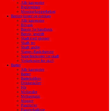
Alle kategorier
Bjøllereimer
Messing/kopperbelagt
Børster,koster og redskap
Alle kategorier
Bilvask
Børste for håndbruk
Børste, løsdrift
Skaft med gjenger
Skaft, tre
Skaft, andre
Slange-/flaskebørster
Sope/feiekoster for skaft
Vaskekoster for skaft
Bøtter
Alle kategorier
Bøtter
Bøtteholdere
Drikkeskåler
Fôr
Melkesiler
Melkespann
Mugger
Plastbaljer
Plastemballasje