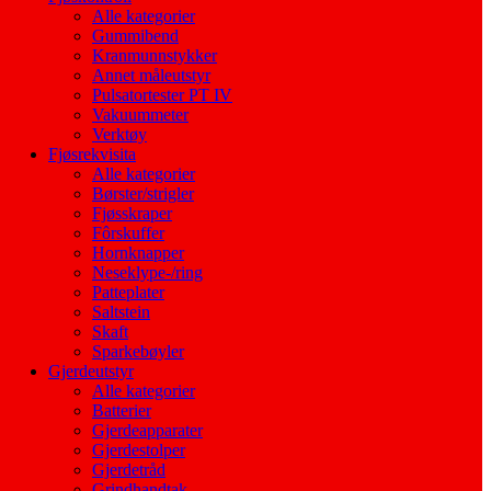
Alle kategorier
Gummibend
Kranmunnstykker
Annet måleutstyr
Pulsatortester PT IV
Vakuummeter
Verktøy
Fjøsrekvisita
Alle kategorier
Børster/strigler
Fjøsskraper
Fôrskuffer
Hornknapper
Neseklype-/ring
Patteplater
Saltstein
Skaft
Sparkebøyler
Gjerdeutstyr
Alle kategorier
Batterier
Gjerdeapparater
Gjerdestolper
Gjerdetråd
Grindhandtak