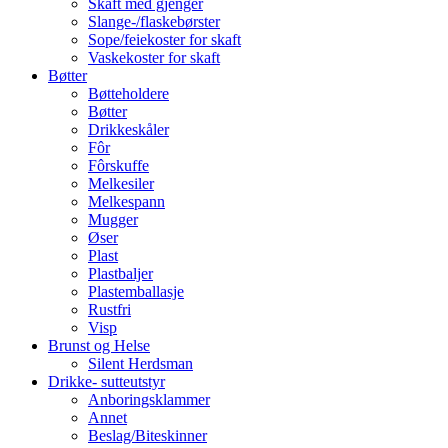
Skaft med gjenger
Slange-/flaskebørster
Sope/feiekoster for skaft
Vaskekoster for skaft
Bøtter
Bøtteholdere
Bøtter
Drikkeskåler
Fôr
Fôrskuffe
Melkesiler
Melkespann
Mugger
Øser
Plast
Plastbaljer
Plastemballasje
Rustfri
Visp
Brunst og Helse
Silent Herdsman
Drikke- sutteutstyr
Anboringsklammer
Annet
Beslag/Biteskinner