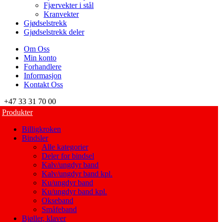
Fjærvekter i stål
Kranvekter
Gjødselstrekk
Gjødselstrekk deler
Om Oss
Min konto
Forhandlere
Informasjon
Kontakt Oss
+47 33 31 70 00
Produkter
Billigkroken
Bindsler
Alle kategorier
Deler for bindsel
Kalv/ungdyr band
Kalv/ungdyr band kpl.
Ku/ungdyr band
Ku/ungdyr band kpl.
Okseband
Småfeband
Bjøller, klaver