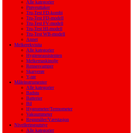
Alle kategorier
Prøveuttaker
Tru-Test FD-kombi
Tru-Test FD-modell
Tru-Test FV-modell
Tru-Test HI-modell
Tru-Test WB-modell
Annet
Melkerekvisita
Alle kategorier
Hygieneassistenten
Melkemaskinolje
Rensesvamper
Skarverør
Y-rør
Måleinstrumenter
Alle kategorier
Badstu
Batterier
Bil
Hygrometer/Termometer
Vakuummeter
Regnmåler/Værstasjon
Nivelleringsutstyr
Alle kategorier