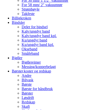
For 50 mm/ 1 1/2" vakuumrør
For 58 mm/ 2" vakuumrør
Strømbøyle
Takfeste
Billigkroken
Bindsler
Deler for bindsel
Kalv/ungdyr band
Kalv/ungdyr band kpl.
Ku/ungdyr band
Ku/ungdyr band kpl.
Okseband
Småfeband
Bjøller
Bjøllereimer
Messing/kopperbelagt
Børster,koster og redskap
Andre
Bilvask
Børste
Børste for håndbruk
Børster
Løsdrift
Redskap
Skaft