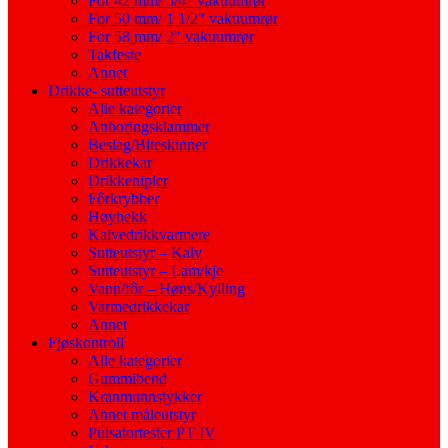
For 42 mm/ 5/4″ vakuumrør
For 50 mm/ 1 1/2″ vakuumrør
For 58 mm/ 2″ vakuumrør
Takfeste
Annet
Drikke- sutteutstyr
Alle kategorier
Anboringsklammer
Beslag/Biteskinner
Drikkekar
Drikkenipler
Fôrkrybber
Høyhekk
Kalvedrikkvarmere
Sutteutstyr – Kalv
Sutteutstyr – Lam/kje
Vann/fôr – Høns/Kylling
Varmedrikkekar
Annet
Fjøskontroll
Alle kategorier
Gummibend
Kranmunnstykker
Annet måleutstyr
Pulsatortester PT IV