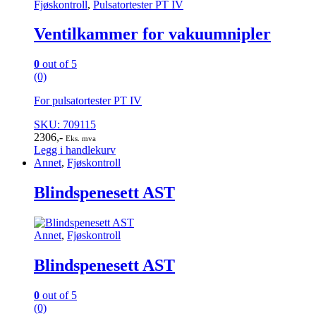
Fjøskontroll
,
Pulsatortester PT IV
Ventilkammer for vakuumnipler
0
out of 5
(0)
For pulsatortester PT IV
SKU: 709115
2306
,-
Eks. mva
Legg i handlekurv
Annet
,
Fjøskontroll
Blindspenesett AST
Annet
,
Fjøskontroll
Blindspenesett AST
0
out of 5
(0)