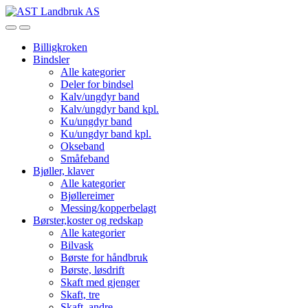
Skip
Skip
to
to
Open
Close
navigation
content
Billigkroken
Bindsler
Alle kategorier
Deler for bindsel
Kalv/ungdyr band
Kalv/ungdyr band kpl.
Ku/ungdyr band
Ku/ungdyr band kpl.
Okseband
Småfeband
Bjøller, klaver
Alle kategorier
Bjøllereimer
Messing/kopperbelagt
Børster,koster og redskap
Alle kategorier
Bilvask
Børste for håndbruk
Børste, løsdrift
Skaft med gjenger
Skaft, tre
Skaft, andre