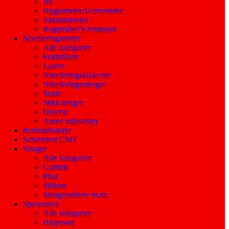
Bil
Hygrometer/Termometer
Vakuummeter
Regnmåler/Værstasjon
Nivelleringsutstyr
Alle kategorier
Fuktmålere
Lasere
Nivelleringskikkerter
Nivelleringsstenger
Stativ
Stikkstenger
Diverse
Annet måleutstyr
Renholdsutstyr
Schalmtest CMT
Slanger
Alle kategorier
Gummi
Plast
Silikon
Slangesamlere m.m.
Spenesalve
Alle kategorier
Hipposan