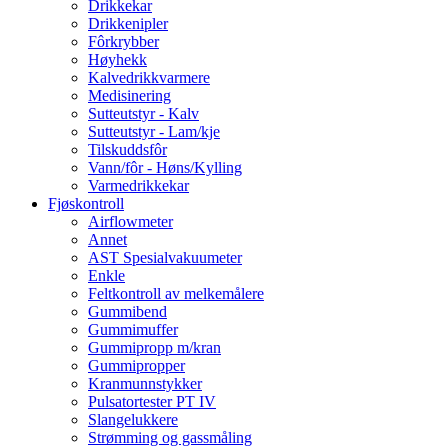
Drikkekar
Drikkenipler
Fôrkrybber
Høyhekk
Kalvedrikkvarmere
Medisinering
Sutteutstyr - Kalv
Sutteutstyr - Lam/kje
Tilskuddsfôr
Vann/fôr - Høns/Kylling
Varmedrikkekar
Fjøskontroll
Airflowmeter
Annet
AST Spesialvakuumeter
Enkle
Feltkontroll av melkemålere
Gummibend
Gummimuffer
Gummipropp m/kran
Gummipropper
Kranmunnstykker
Pulsatortester PT IV
Slangelukkere
Strømming og gassmåling