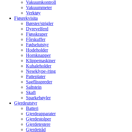
Vakuumkontroll
Vakuummeter
Verktøy
Fjøsrekvisita
Børster/strigler
Dyrevelferd
Fjøsskraper
Fôrskuffer
Fødselutstyr
Hodeholder
Hornknapper
Klippemaskiner
Kuhaleholder
Neseklype-/ring
Patteplater
Sagflisspreder
Saltstein
Skaft
Sparkebøyler
Gjerdeutstyr
Batteri
Gjerdeapparater
Gjerdestolper
Gjerdetestere
Gjerdetråd