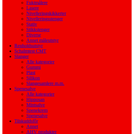
Fuktmålere
Lasere
Nivelleringskikkerter
Nivelleringsstenger
Stativ
Stikkstenger
Diverse
Annet måleutstyr
Renholdsutstyr
Schalmtest CMT
Slanger
Alle kategorier
Gummi
Plast
Silikon
Slangesamlere m.m.
Spenesalve
Alle kategorier
Hipposan
Mintsalve
Spenekrem
Spenesalve
Tilskuddsfôr
Annet
AHV produkter