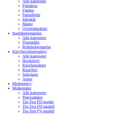
Alle kategorier
Fjøsdress
Fjøslue
Førstehjelp
Infoskilt
Matter
Overtrekksklær
Insektbekjempelse
Alle kategorier
Fluemidler
Rottebekjempelse
Klov/hovskjæreutstyr
Alle kategorier
Hovkniver
Klovboksdeler
Rasp/fres
Saks/tang
Annet
Merkeutstyr
Melkemåler
Alle kategorier
Prøveuttaker
Tru-Test FD-kombi
Tru-Test FD-modell
Tru-Test FV-modell