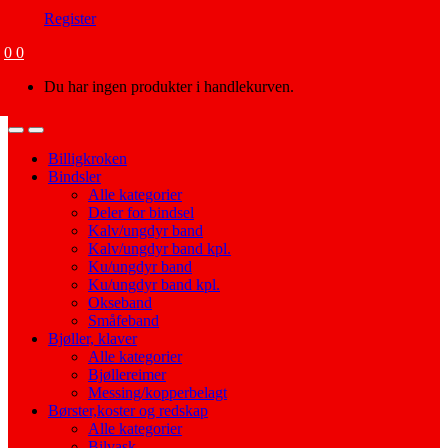
Register
0
0
Du har ingen produkter i handlekurven.
Open
Close
Billigkroken
Bindsler
Alle kategorier
Deler for bindsel
Kalv/ungdyr band
Kalv/ungdyr band kpl.
Ku/ungdyr band
Ku/ungdyr band kpl.
Okseband
Småfeband
Bjøller, klaver
Alle kategorier
Bjøllereimer
Messing/kopperbelagt
Børster,koster og redskap
Alle kategorier
Bilvask