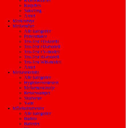
Klovboksdeler
Rasp/fres
Saks/tang
Annet
Merkeutstyr
Melkemåler
Alle kategorier
Prøveuttaker
Tru-Test FD-kombi
Tru-Test FD-modell
Tru-Test FV-modell
Tru-Test HI-modell
Tru-Test WB-modell
Annet
Melkerekvisita
Alle kategorier
Hygieneassistenten
Melkemaskinolje
Rensesvamper
Skarverør
Y-rør
Måleinstrumenter
Alle kategorier
Badstu
Batterier