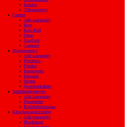
Isolator
Tilleggsutstyr
Grimer
Alle kategorier
Hest
Kalv/Føll
Okse
Sau/Geit
Tømmer
Hygieneutstyr
Alle kategorier
Fjøsdress
Fjøslue
Førstehjelp
Infoskilt
Matter
Overtrekksklær
Insektbekjempelse
Alle kategorier
Fluemidler
Rottebekjempelse
Klov/hovskjæreutstyr
Alle kategorier
Hovkniver