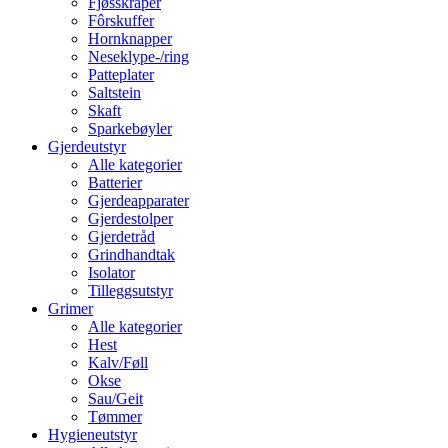
Fjøsskraper
Fôrskuffer
Hornknapper
Neseklype-/ring
Patteplater
Saltstein
Skaft
Sparkebøyler
Gjerdeutstyr
Alle kategorier
Batterier
Gjerdeapparater
Gjerdestolper
Gjerdetråd
Grindhandtak
Isolator
Tilleggsutstyr
Grimer
Alle kategorier
Hest
Kalv/Føll
Okse
Sau/Geit
Tømmer
Hygieneutstyr