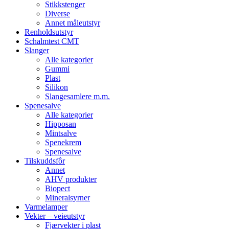
Stikkstenger
Diverse
Annet måleutstyr
Renholdsutstyr
Schalmtest CMT
Slanger
Alle kategorier
Gummi
Plast
Silikon
Slangesamlere m.m.
Spenesalve
Alle kategorier
Hipposan
Mintsalve
Spenekrem
Spenesalve
Tilskuddsfôr
Annet
AHV produkter
Biopect
Mineralsyrner
Varmelamper
Vekter – veieutstyr
Fjærvekter i plast