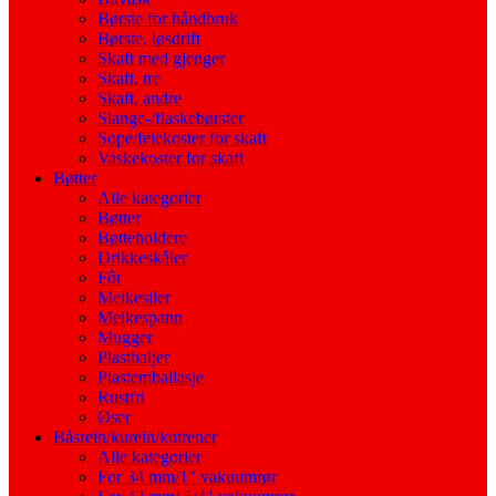
Børste for håndbruk
Børste, løsdrift
Skaft med gjenger
Skaft, tre
Skaft, andre
Slange-/flaskebørster
Sope/feiekoster for skaft
Vaskekoster for skaft
Bøtter
Alle kategorier
Bøtter
Bøtteholdere
Drikkeskåler
Fôr
Melkesiler
Melkespann
Mugger
Plastbaljer
Plastemballasje
Rustfri
Øser
Båsrein/kurein/kutrener
Alle kategorier
For 34 mm/1″ vakuumrør