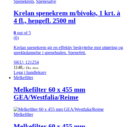
Spenekrem
,
Spenesalve
Krelan spenekrem m/bivoks, 1 krt. à
4 fl., hengefl. 2500 ml
0
out of 5
(0)
Krelan spenekrem gir en effektiv beskyttelse mot uttørring og
sprekkdannelse i spenehuden. Spenefett.
SKU: 121254
1148
,-
Eks. mva
Legg i handlekurv
Melkefilter
Melkefilter 60 x 455 mm
GEA/Westfalia/Reime
Melkefilter
Melkefilter 60 x 455 mm