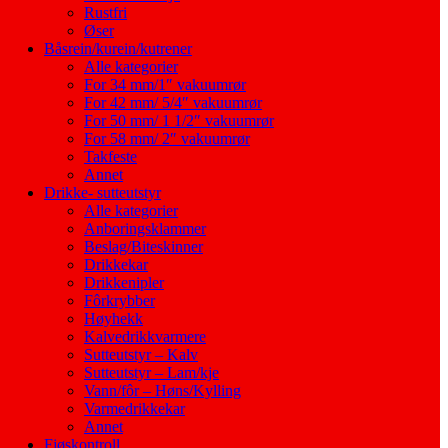
Rustfri
Øser
Båsrein/kurein/kutrener
Alle kategorier
For 34 mm/1″ vakuumrør
For 42 mm/ 5/4″ vakuumrør
For 50 mm/ 1 1/2″ vakuumrør
For 58 mm/ 2″ vakuumrør
Takfeste
Annet
Drikke- sutteutstyr
Alle kategorier
Anboringsklammer
Beslag/Biteskinner
Drikkekar
Drikkenipler
Fôrkrybber
Høyhekk
Kalvedrikkvarmere
Sutteutstyr – Kalv
Sutteutstyr – Lam/kje
Vann/fôr – Høns/Kylling
Varmedrikkekar
Annet
Fjøskontroll