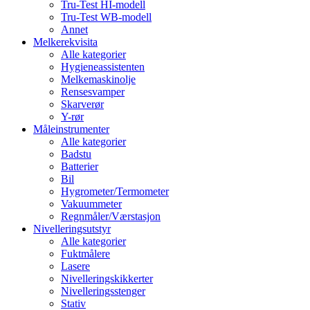
Tru-Test HI-modell
Tru-Test WB-modell
Annet
Melkerekvisita
Alle kategorier
Hygieneassistenten
Melkemaskinolje
Rensesvamper
Skarverør
Y-rør
Måleinstrumenter
Alle kategorier
Badstu
Batterier
Bil
Hygrometer/Termometer
Vakuummeter
Regnmåler/Værstasjon
Nivelleringsutstyr
Alle kategorier
Fuktmålere
Lasere
Nivelleringskikkerter
Nivelleringsstenger
Stativ