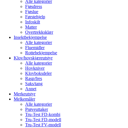
Alle kategorier
Fjøsdress
Fjøslue
Førstehjelp
Infoskilt
Matter
Overtrekksklær
Insektbekjempelse
Alle kategorier
Fluemidler
Rottebekjempelse
Klov/hovskjæreutstyr
Alle kategorier
Hovkniver
Klovboksdeler
Rasp/fres
Saks/tang
Annet
Merkeutstyr
Melkemåler
Alle kategorier
Prøveuttaker
Tru-Test FD-kombi
Tru-Test FD-modell
Tru-Test FV-modell