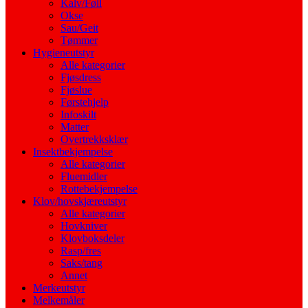
Kalv/Føll
Okse
Sau/Geit
Tømmer
Hygieneutstyr
Alle kategorier
Fjøsdress
Fjøslue
Førstehjelp
Infoskilt
Matter
Overtrekksklær
Insektbekjempelse
Alle kategorier
Fluemidler
Rottebekjempelse
Klov/hovskjæreutstyr
Alle kategorier
Hovkniver
Klovboksdeler
Rasp/fres
Saks/tang
Annet
Merkeutstyr
Melkemåler