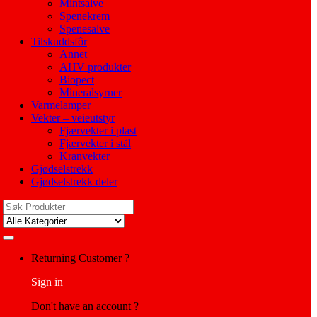
Mintsalve
Spenekrem
Spenesalve
Tilskuddsfôr
Annet
AHV produkter
Biopect
Mineralsyrner
Varmelamper
Vekter – veieutstyr
Fjærvekter i plast
Fjærvekter i stål
Kranvekter
Gjødselstrekk
Gjødselstrekk deler
Search
for:
My
Returning Customer ?
Account
Sign in
Don't have an account ?