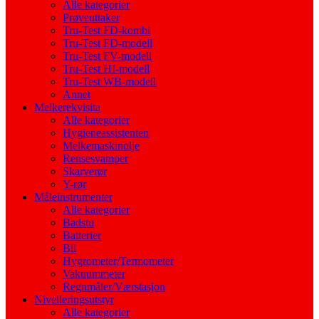
Alle kategorier
Prøveuttaker
Tru-Test FD-kombi
Tru-Test FD-modell
Tru-Test FV-modell
Tru-Test HI-modell
Tru-Test WB-modell
Annet
Melkerekvisita
Alle kategorier
Hygieneassistenten
Melkemaskinolje
Rensesvamper
Skarverør
Y-rør
Måleinstrumenter
Alle kategorier
Badstu
Batterier
Bil
Hygrometer/Termometer
Vakuummeter
Regnmåler/Værstasjon
Nivelleringsutstyr
Alle kategorier