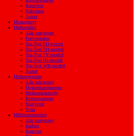
Klovboksdeler
Rasp/fres
Saks/tang
Annet
Merkeutstyr
Melkemåler
Alle kategorier
Prøveuttaker
Tru-Test FD-kombi
Tru-Test FD-modell
Tru-Test FV-modell
Tru-Test HI-modell
Tru-Test WB-modell
Annet
Melkerekvisita
Alle kategorier
Hygieneassistenten
Melkemaskinolje
Rensesvamper
Skarverør
Y-rør
Måleinstrumenter
Alle kategorier
Badstu
Batterier