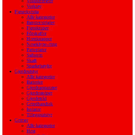
Vakuummeter
Verktøy
Fjøsrekvisita
Alle kategorier
Børster/strigler
Fjøsskraper
Fôrskuffer
Hornknapper
Neseklype-/ring
Patteplater
Saltstein
Skaft
Sparkebøyler
Gjerdeutstyr
Alle kategorier
Batterier
Gjerdeapparater
Gjerdestolper
Gjerdetråd
Grindhandtak
Isolator
Tilleggsutstyr
Grimer
Alle kategorier
Hest