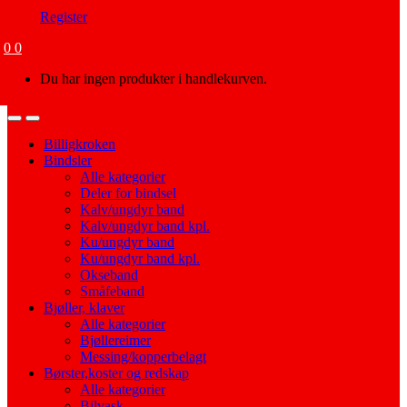
Register
0
0
Du har ingen produkter i handlekurven.
Open
Close
Billigkroken
Bindsler
Alle kategorier
Deler for bindsel
Kalv/ungdyr band
Kalv/ungdyr band kpl.
Ku/ungdyr band
Ku/ungdyr band kpl.
Okseband
Småfeband
Bjøller, klaver
Alle kategorier
Bjøllereimer
Messing/kopperbelagt
Børster,koster og redskap
Alle kategorier
Bilvask