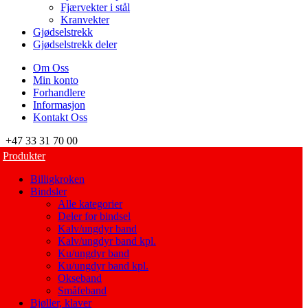
Fjærvekter i stål
Kranvekter
Gjødselstrekk
Gjødselstrekk deler
Om Oss
Min konto
Forhandlere
Informasjon
Kontakt Oss
+47 33 31 70 00
Produkter
Billigkroken
Bindsler
Alle kategorier
Deler for bindsel
Kalv/ungdyr band
Kalv/ungdyr band kpl.
Ku/ungdyr band
Ku/ungdyr band kpl.
Okseband
Småfeband
Bjøller, klaver