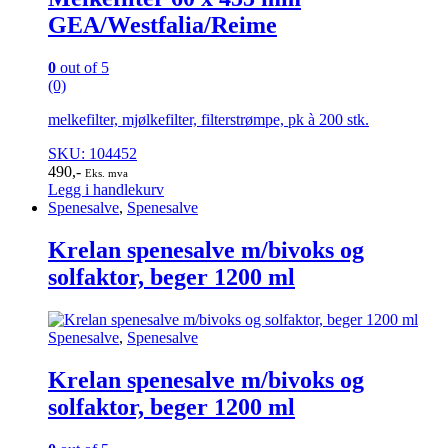
GEA/Westfalia/Reime
0
out of 5
(0)
melkefilter, mjølkefilter, filterstrømpe, pk à 200 stk.
SKU: 104452
490
,-
Eks. mva
Legg i handlekurv
Spenesalve
,
Spenesalve
Krelan spenesalve m/bivoks og
solfaktor, beger 1200 ml
Spenesalve
,
Spenesalve
Krelan spenesalve m/bivoks og
solfaktor, beger 1200 ml