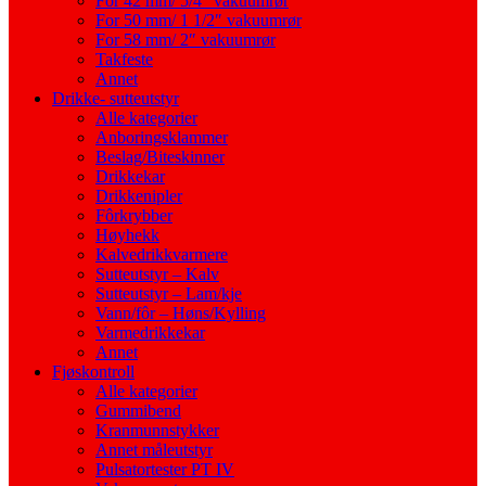
For 42 mm/ 5/4″ vakuumrør
For 50 mm/ 1 1/2″ vakuumrør
For 58 mm/ 2″ vakuumrør
Takfeste
Annet
Drikke- sutteutstyr
Alle kategorier
Anboringsklammer
Beslag/Biteskinner
Drikkekar
Drikkenipler
Fôrkrybber
Høyhekk
Kalvedrikkvarmere
Sutteutstyr – Kalv
Sutteutstyr – Lam/kje
Vann/fôr – Høns/Kylling
Varmedrikkekar
Annet
Fjøskontroll
Alle kategorier
Gummibend
Kranmunnstykker
Annet måleutstyr
Pulsatortester PT IV