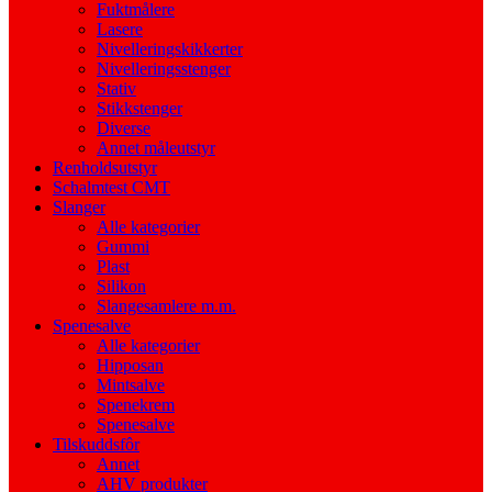
Fuktmålere
Lasere
Nivelleringskikkerter
Nivelleringsstenger
Stativ
Stikkstenger
Diverse
Annet måleutstyr
Renholdsutstyr
Schalmtest CMT
Slanger
Alle kategorier
Gummi
Plast
Silikon
Slangesamlere m.m.
Spenesalve
Alle kategorier
Hipposan
Mintsalve
Spenekrem
Spenesalve
Tilskuddsfôr
Annet
AHV produkter