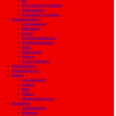
Bil
Hygrometer/Termometer
Vakuummeter
Regnmåler/Værstasjon
Nivelleringsutstyr
Alle kategorier
Fuktmålere
Lasere
Nivelleringskikkerter
Nivelleringsstenger
Stativ
Stikkstenger
Diverse
Annet måleutstyr
Renholdsutstyr
Schalmtest CMT
Slanger
Alle kategorier
Gummi
Plast
Silikon
Slangesamlere m.m.
Spenesalve
Alle kategorier
Hipposan