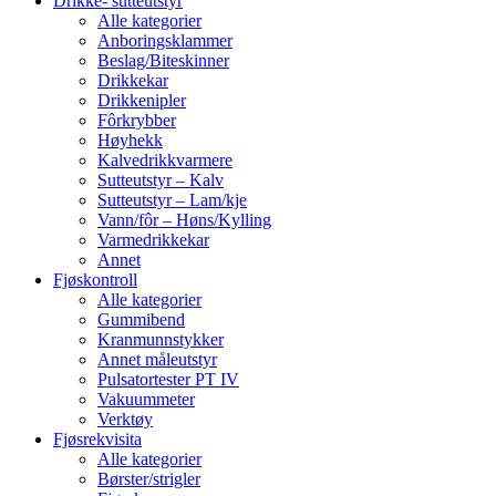
Drikke- sutteutstyr
Alle kategorier
Anboringsklammer
Beslag/Biteskinner
Drikkekar
Drikkenipler
Fôrkrybber
Høyhekk
Kalvedrikkvarmere
Sutteutstyr – Kalv
Sutteutstyr – Lam/kje
Vann/fôr – Høns/Kylling
Varmedrikkekar
Annet
Fjøskontroll
Alle kategorier
Gummibend
Kranmunnstykker
Annet måleutstyr
Pulsatortester PT IV
Vakuummeter
Verktøy
Fjøsrekvisita
Alle kategorier
Børster/strigler