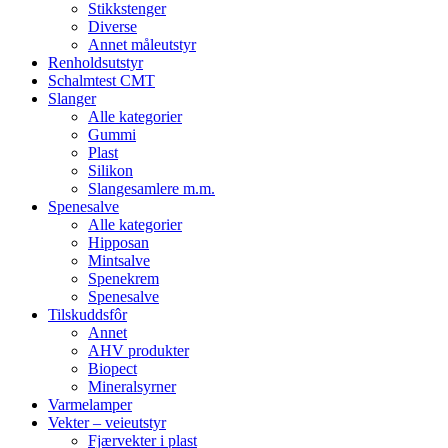
Stikkstenger
Diverse
Annet måleutstyr
Renholdsutstyr
Schalmtest CMT
Slanger
Alle kategorier
Gummi
Plast
Silikon
Slangesamlere m.m.
Spenesalve
Alle kategorier
Hipposan
Mintsalve
Spenekrem
Spenesalve
Tilskuddsfôr
Annet
AHV produkter
Biopect
Mineralsyrner
Varmelamper
Vekter – veieutstyr
Fjærvekter i plast