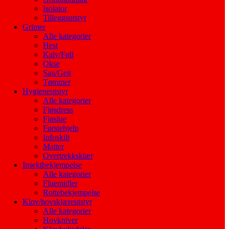
Isolator
Tilleggsutstyr
Grimer
Alle kategorier
Hest
Kalv/Føll
Okse
Sau/Geit
Tømmer
Hygieneutstyr
Alle kategorier
Fjøsdress
Fjøslue
Førstehjelp
Infoskilt
Matter
Overtrekksklær
Insektbekjempelse
Alle kategorier
Fluemidler
Rottebekjempelse
Klov/hovskjæreutstyr
Alle kategorier
Hovkniver