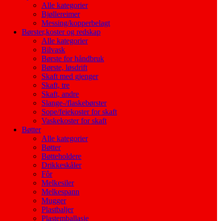
Alle kategorier
Bjøllereimer
Messing/kopperbelagt
Børster,koster og redskap
Alle kategorier
Bilvask
Børste for håndbruk
Børste, løsdrift
Skaft med gjenger
Skaft, tre
Skaft, andre
Slange-/flaskebørster
Sope/feiekoster for skaft
Vaskekoster for skaft
Bøtter
Alle kategorier
Bøtter
Bøtteholdere
Drikkeskåler
Fôr
Melkesiler
Melkespann
Mugger
Plastbaljer
Plastemballasje