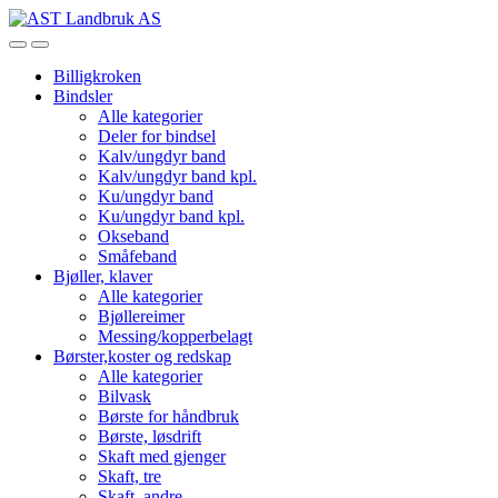
Skip
Skip
to
to
Open
Close
navigation
content
Billigkroken
Bindsler
Alle kategorier
Deler for bindsel
Kalv/ungdyr band
Kalv/ungdyr band kpl.
Ku/ungdyr band
Ku/ungdyr band kpl.
Okseband
Småfeband
Bjøller, klaver
Alle kategorier
Bjøllereimer
Messing/kopperbelagt
Børster,koster og redskap
Alle kategorier
Bilvask
Børste for håndbruk
Børste, løsdrift
Skaft med gjenger
Skaft, tre
Skaft, andre