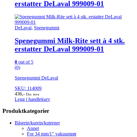
erstatter DeLaval 999009-01
DeLaval
,
Spenegummi
Spenegummi Milk-Rite sett à 4 stk.
erstatter DeLaval 999009-01
0
out of 5
(0)
Spenegummi DeLaval
SKU: 114009
436
,-
Eks. mva
Legg i handlekurv
Produktkategorier
Båsrein/kurein/kutrener
Annet
For 34 mm/1" vakuumrør