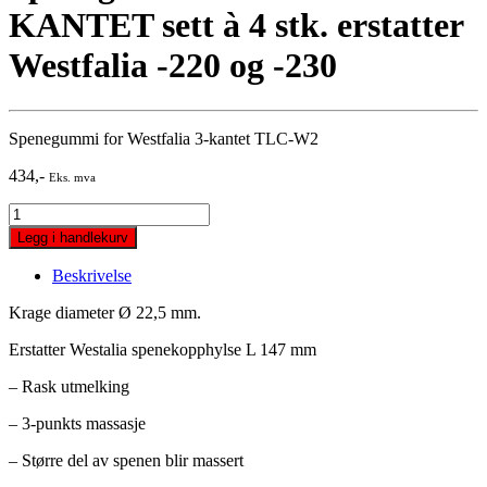
KANTET sett à 4 stk. erstatter
Westfalia -220 og -230
Spenegummi for Westfalia 3-kantet TLC-W2
434
,-
Eks. mva
Spenegummi
Milk-
Legg i handlekurv
Rite
3-
Beskrivelse
KANTET
sett
Krage diameter Ø 22,5 mm.
à
4
Erstatter Westalia spenekopphylse L 147 mm
stk.
– Rask utmelking
erstatter
Westfalia
– 3-punkts massasje
-220
og
– Større del av spenen blir massert
-230
quantity