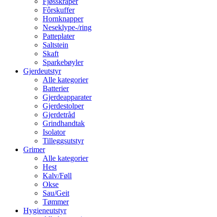
Fjøsskraper
Fôrskuffer
Hornknapper
Neseklype-/ring
Patteplater
Saltstein
Skaft
Sparkebøyler
Gjerdeutstyr
Alle kategorier
Batterier
Gjerdeapparater
Gjerdestolper
Gjerdetråd
Grindhandtak
Isolator
Tilleggsutstyr
Grimer
Alle kategorier
Hest
Kalv/Føll
Okse
Sau/Geit
Tømmer
Hygieneutstyr