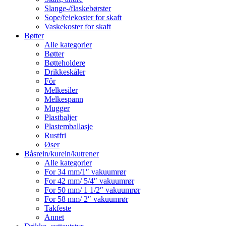
Slange-/flaskebørster
Sope/feiekoster for skaft
Vaskekoster for skaft
Bøtter
Alle kategorier
Bøtter
Bøtteholdere
Drikkeskåler
Fôr
Melkesiler
Melkespann
Mugger
Plastbaljer
Plastemballasje
Rustfri
Øser
Båsrein/kurein/kutrener
Alle kategorier
For 34 mm/1″ vakuumrør
For 42 mm/ 5/4″ vakuumrør
For 50 mm/ 1 1/2″ vakuumrør
For 58 mm/ 2″ vakuumrør
Takfeste
Annet