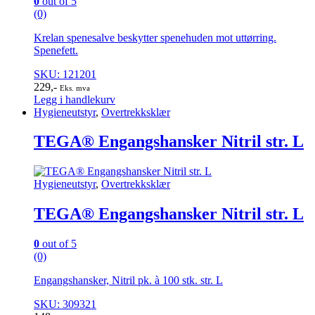
0
out of 5
(0)
Krelan spenesalve beskytter spenehuden mot uttørring.
Spenefett.
SKU: 121201
229
,-
Eks. mva
Legg i handlekurv
Hygieneutstyr
,
Overtrekksklær
TEGA® Engangshansker Nitril str. L
Hygieneutstyr
,
Overtrekksklær
TEGA® Engangshansker Nitril str. L
0
out of 5
(0)
Engangshansker, Nitril pk. à 100 stk. str. L
SKU: 309321