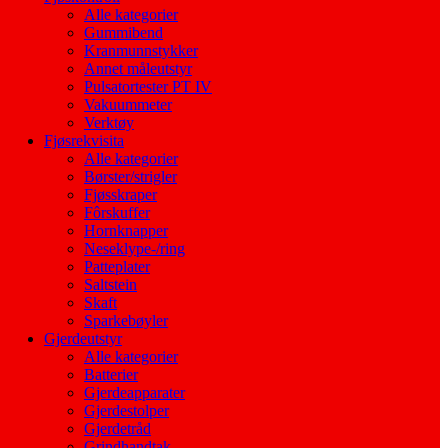
Alle kategorier
Gummibend
Kranmunnstykker
Annet måleutstyr
Pulsatortester PT IV
Vakuummeter
Verktøy
Fjøsrekvisita
Alle kategorier
Børster/strigler
Fjøsskraper
Fôrskuffer
Hornknapper
Neseklype-/ring
Patteplater
Saltstein
Skaft
Sparkebøyler
Gjerdeutstyr
Alle kategorier
Batterier
Gjerdeapparater
Gjerdestolper
Gjerdetråd
Grindhandtak