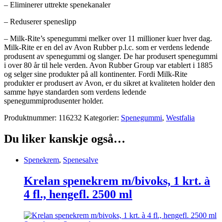
– Eliminerer uttrekte spenekanaler
– Reduserer speneslipp
– Milk-Rite’s spenegummi melker over 11 millioner kuer hver dag.
Milk-Rite er en del av Avon Rubber p.l.c. som er verdens ledende
produsent av spenegummi og slanger. De har produsert spenegummi
i over 80 år til hele verden. Avon Rubber Group var etablert i 1885
og selger sine produkter på all kontinenter. Fordi Milk-Rite
produkter er produsert av Avon, er du sikret at kvaliteten holder den
samme høye standarden som verdens ledende
spenegummiprodusenter holder.
Produktnummer:
116232
Kategorier:
Spenegummi
,
Westfalia
Du liker kanskje også…
Spenekrem
,
Spenesalve
Krelan spenekrem m/bivoks, 1 krt. à
4 fl., hengefl. 2500 ml