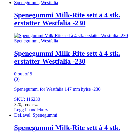
Spenegummi
,
Westfalia
Spenegummi Milk-Rite sett à 4 stk.
erstatter Westfalia -230
Spenegummi
,
Westfalia
Spenegummi Milk-Rite sett à 4 stk.
erstatter Westfalia -230
0
out of 5
(0)
Spenegummi for Westfalia 147 mm hylse -230
SKU: 116230
320
,-
Eks. mva
Legg i handlekurv
DeLaval
,
Spenegummi
Spenegummi Milk-Rite sett à 4 stk.