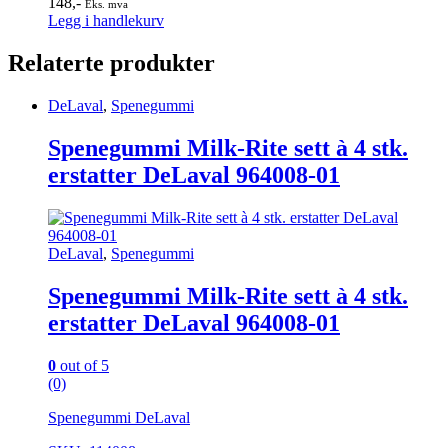
148
,-
Eks. mva
Legg i handlekurv
Relaterte produkter
DeLaval
,
Spenegummi
Spenegummi Milk-Rite sett à 4 stk.
erstatter DeLaval 964008-01
DeLaval
,
Spenegummi
Spenegummi Milk-Rite sett à 4 stk.
erstatter DeLaval 964008-01
0
out of 5
(0)
Spenegummi DeLaval