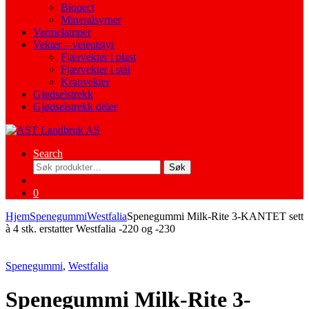
Biopect
Mineralsyrner
Varmelamper
Vekter – veieutstyr
Fjærvekter i plast
Fjærvekter i stål
Kranvekter
Gjødselstrekk
Gjødselstrekk deler
Search
Søk
Søk
etter:
0
Hjem
Spenegummi
Westfalia
Spenegummi Milk-Rite 3-KANTET sett
à 4 stk. erstatter Westfalia -220 og -230
Spenegummi
,
Westfalia
Spenegummi Milk-Rite 3-