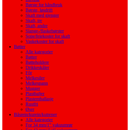
Børste for håndbruk
Børste, løsdrift
Skaft med gjenger
Skaft, tre
Skaft, andre
Slange-/flaskebørster
Sope/feiekoster for skaft
Vaskekoster for skaft
Bøtter
Alle kategorier
Bøtter
Bøtteholdere
Drikkeskåler
Fôr
Melkesiler
Melkespann
Mugger
Plastbaljer
Plastemballasje
Rustfri
Øser
Båsrein/kurein/kutrener
Alle kategorier
For 34 mm/1″ vakuumrør