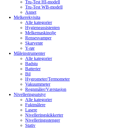
Tru-Test HI-modell
Tru-Test WB-modell
Annet
Melkerekvisita
Alle kategorier
Hygieneassistenten
Melkemaskinolje
Rensesvamper
Skarverør
Y-rør
Måleinstrumenter
Alle kategorier
Badstu
Batterier
Bil
Hygrometer/Termometer
Vakuummeter
Regnmåler/Værstasjon
Nivelleringsutstyr
Alle kategorier
Fuktmålere
Lasere
Nivelleringskikkerter
Nivelleringsstenger
Stativ