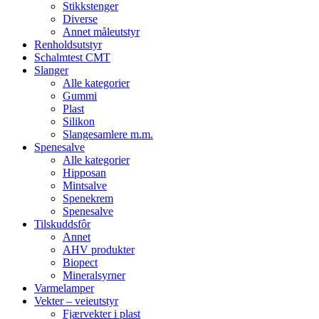
Stikkstenger
Diverse
Annet måleutstyr
Renholdsutstyr
Schalmtest CMT
Slanger
Alle kategorier
Gummi
Plast
Silikon
Slangesamlere m.m.
Spenesalve
Alle kategorier
Hipposan
Mintsalve
Spenekrem
Spenesalve
Tilskuddsfôr
Annet
AHV produkter
Biopect
Mineralsyrner
Varmelamper
Vekter – veieutstyr
Fjærvekter i plast