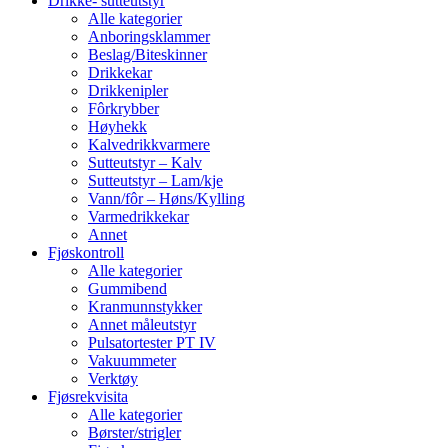
Drikke- sutteutstyr
Alle kategorier
Anboringsklammer
Beslag/Biteskinner
Drikkekar
Drikkenipler
Fôrkrybber
Høyhekk
Kalvedrikkvarmere
Sutteutstyr – Kalv
Sutteutstyr – Lam/kje
Vann/fôr – Høns/Kylling
Varmedrikkekar
Annet
Fjøskontroll
Alle kategorier
Gummibend
Kranmunnstykker
Annet måleutstyr
Pulsatortester PT IV
Vakuummeter
Verktøy
Fjøsrekvisita
Alle kategorier
Børster/strigler