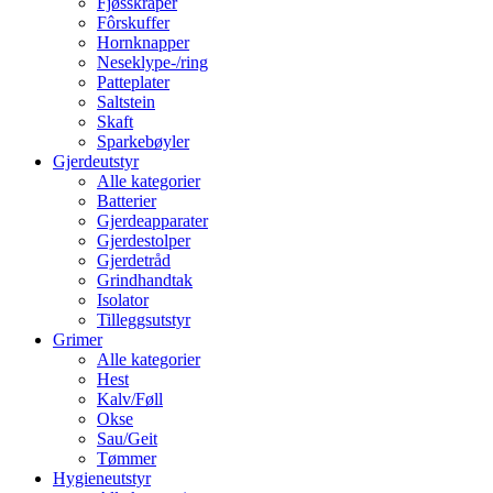
Fjøsskraper
Fôrskuffer
Hornknapper
Neseklype-/ring
Patteplater
Saltstein
Skaft
Sparkebøyler
Gjerdeutstyr
Alle kategorier
Batterier
Gjerdeapparater
Gjerdestolper
Gjerdetråd
Grindhandtak
Isolator
Tilleggsutstyr
Grimer
Alle kategorier
Hest
Kalv/Føll
Okse
Sau/Geit
Tømmer
Hygieneutstyr