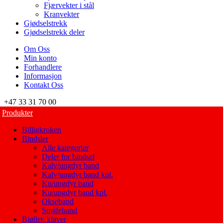
Fjærvekter i stål
Kranvekter
Gjødselstrekk
Gjødselstrekk deler
Om Oss
Min konto
Forhandlere
Informasjon
Kontakt Oss
+47 33 31 70 00
Produkter
Billigkroken
Bindsler
Alle kategorier
Deler for bindsel
Kalv/ungdyr band
Kalv/ungdyr band kpl.
Ku/ungdyr band
Ku/ungdyr band kpl.
Okseband
Småfeband
Bjøller, klaver