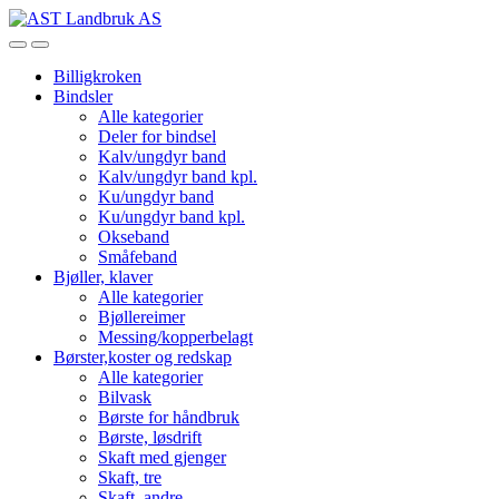
Skip
Skip
to
to
Open
Close
navigation
content
Billigkroken
Bindsler
Alle kategorier
Deler for bindsel
Kalv/ungdyr band
Kalv/ungdyr band kpl.
Ku/ungdyr band
Ku/ungdyr band kpl.
Okseband
Småfeband
Bjøller, klaver
Alle kategorier
Bjøllereimer
Messing/kopperbelagt
Børster,koster og redskap
Alle kategorier
Bilvask
Børste for håndbruk
Børste, løsdrift
Skaft med gjenger
Skaft, tre
Skaft, andre