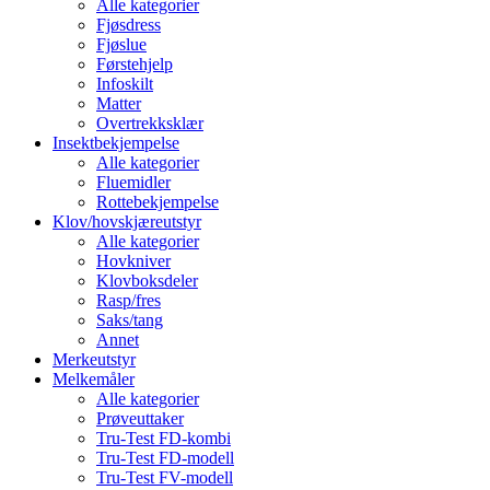
Alle kategorier
Fjøsdress
Fjøslue
Førstehjelp
Infoskilt
Matter
Overtrekksklær
Insektbekjempelse
Alle kategorier
Fluemidler
Rottebekjempelse
Klov/hovskjæreutstyr
Alle kategorier
Hovkniver
Klovboksdeler
Rasp/fres
Saks/tang
Annet
Merkeutstyr
Melkemåler
Alle kategorier
Prøveuttaker
Tru-Test FD-kombi
Tru-Test FD-modell
Tru-Test FV-modell