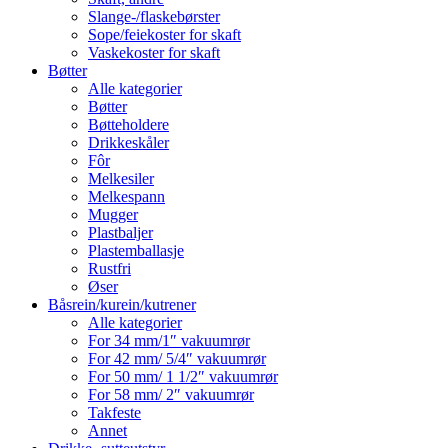
Slange-/flaskebørster
Sope/feiekoster for skaft
Vaskekoster for skaft
Bøtter
Alle kategorier
Bøtter
Bøtteholdere
Drikkeskåler
Fôr
Melkesiler
Melkespann
Mugger
Plastbaljer
Plastemballasje
Rustfri
Øser
Båsrein/kurein/kutrener
Alle kategorier
For 34 mm/1″ vakuumrør
For 42 mm/ 5/4″ vakuumrør
For 50 mm/ 1 1/2″ vakuumrør
For 58 mm/ 2″ vakuumrør
Takfeste
Annet