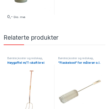
0
,-
Eks. mva
Relaterte produkter
Børster,koster og redskap
,
Børster,koster og redskap
,
Nyheter
,
Redskap
Slange-/flaskebørster
Høygaffel m/T-skaft brei
”Flaskekost” for målerør o.l.