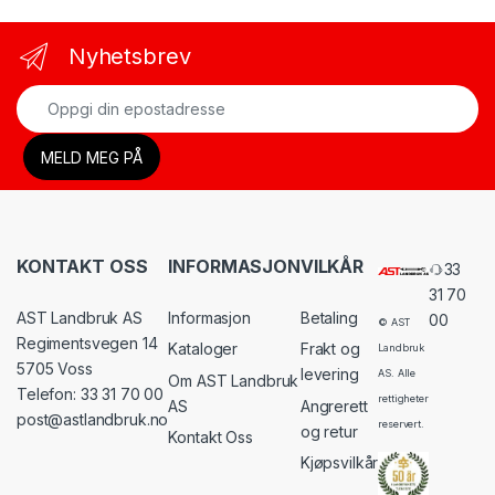
Nyhetsbrev
KONTAKT OSS
INFORMASJON
VILKÅR
33
31 70
AST Landbruk AS
Informasjon
Betaling
00
© AST
Regimentsvegen 14
Kataloger
Frakt og
Landbruk
5705 Voss
levering
AS. Alle
Om AST Landbruk
Telefon: 33 31 70 00
rettigheter
AS
Angrerett
post@astlandbruk.no
reservert.
og retur
Kontakt Oss
Kjøpsvilkår