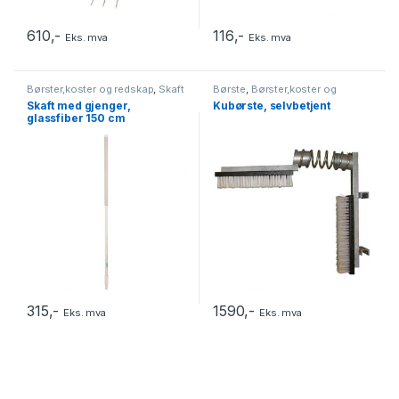
610
,-
116
,-
Eks. mva
Eks. mva
Børster,koster og redskap
,
Skaft
Børste
,
Børster,koster og
med gjenger
redskap
,
Dyrevelferd
,
Løsdrift
Skaft med gjenger,
Kubørste, selvbetjent
glassfiber 150 cm
315
,-
1590
,-
Eks. mva
Eks. mva