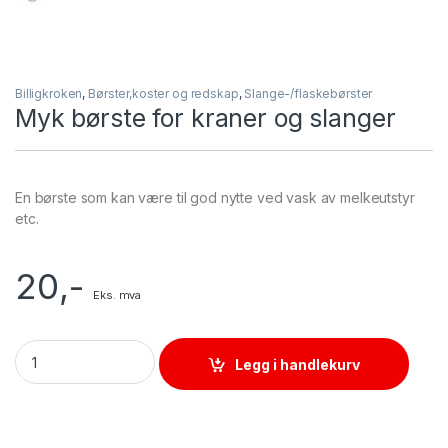
Billigkroken
,
Børster,koster og redskap
,
Slange-/flaskebørster
Myk børste for kraner og slanger
En børste som kan være til god nytte ved vask av melkeutstyr
etc.
20
,-
Eks. mva
Myk børste for kraner og slanger quantity
Legg i handlekurv