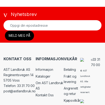
Nyhetsbrev
KONTAKT OSS
INFORMASJON
VILKÅR
33 31
70 00
AST Landbruk AS
Informasjon
Betaling
© AST
Regimentsvegen 14
Kataloger
Frakt og
Landbruk
5705 Voss
levering
AS. Alle
Om AST Landbruk
Telefon: 33 31 70 00
rettigheter
AS
Angrerett
post@astlandbruk.no
reservert.
og retur
Kontakt Oss
Kjøpsvilkår