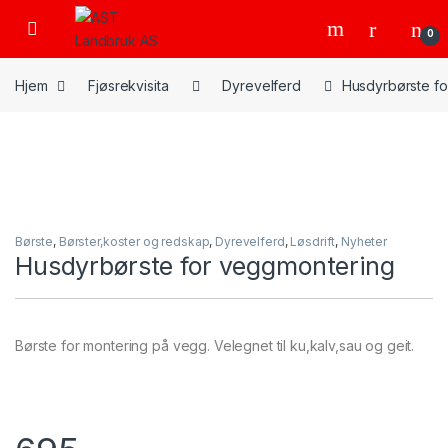
Skip to navigation
Skip to content
Open
0
Hjem
Fjøsrekvisita
Dyrevelferd
Husdyrbørste f
Børste
,
Børster,koster og redskap
,
Dyrevelferd
,
Løsdrift
,
Nyheter
Husdyrbørste for veggmontering
Børste for montering på vegg. Velegnet til ku,kalv,sau og geit.