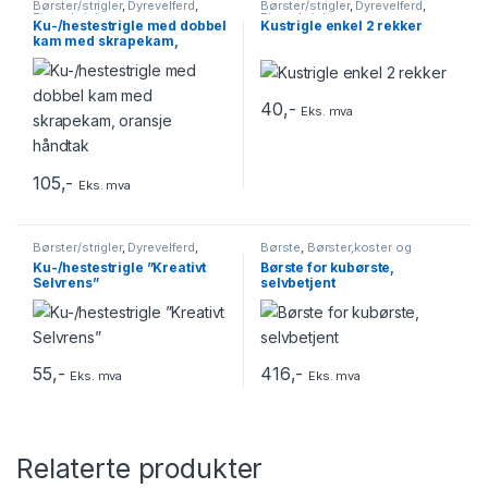
Børster/strigler
,
Dyrevelferd
,
Børster/strigler
,
Dyrevelferd
,
Fjøsrekvisita
Fjøsrekvisita
Ku-/hestestrigle med dobbel
Kustrigle enkel 2 rekker
kam med skrapekam,
oransje håndtak
40
,-
Eks. mva
105
,-
Eks. mva
Børster/strigler
,
Dyrevelferd
,
Børste
,
Børster,koster og
Fjøsrekvisita
redskap
,
Løsdrift
Ku-/hestestrigle ”Kreativt
Børste for kubørste,
Selvrens”
selvbetjent
55
,-
416
,-
Eks. mva
Eks. mva
Relaterte produkter