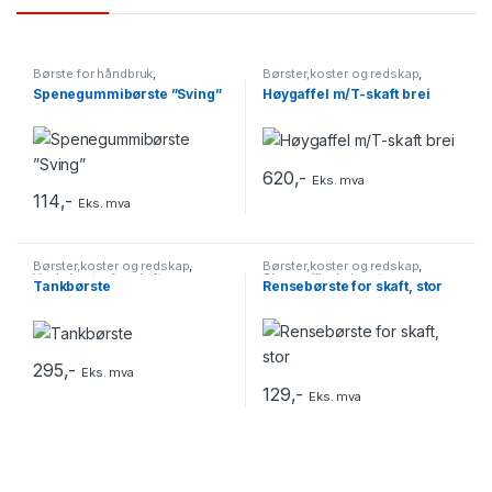
Børste for håndbruk
,
Børster,koster og redskap
,
Børster,koster og redskap
Redskap
Spenegummibørste ”Sving”
Høygaffel m/T-skaft brei
620
,-
Eks. mva
114
,-
Eks. mva
Børster,koster og redskap
,
Børster,koster og redskap
,
Vaskekoster for skaft
Slange-/flaskebørster
Tankbørste
Rensebørste for skaft, stor
295
,-
Eks. mva
129
,-
Eks. mva