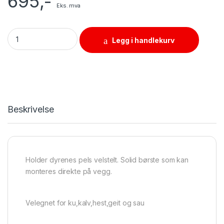
695
,-
Eks. mva
Husdyrbørste for veggmontering quantity
Legg i handlekurv
Beskrivelse
Holder dyrenes pels velstelt. Solid børste som kan
monteres direkte på vegg.
Velegnet for ku,kalv,hest,geit og sau