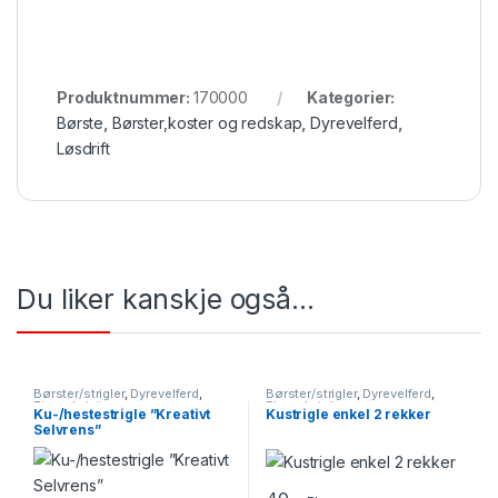
Produktnummer:
170000
Kategorier:
Børste
,
Børster,koster og redskap
,
Dyrevelferd
,
Løsdrift
Du liker kanskje også…
Børster/strigler
,
Dyrevelferd
,
Børster/strigler
,
Dyrevelferd
,
Fjøsrekvisita
Fjøsrekvisita
Ku-/hestestrigle ”Kreativt
Kustrigle enkel 2 rekker
Selvrens”