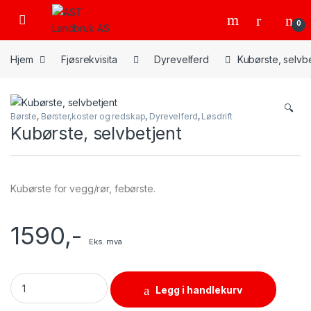
Skip to navigation
Skip to content
Open
0
Hjem
Fjøsrekvisita
Dyrevelferd
Kubørste, selvbe
🔍
Børste
,
Børster,koster og redskap
,
Dyrevelferd
,
Løsdrift
Kubørste, selvbetjent
Kubørste for vegg/rør, febørste.
1590
,-
Eks. mva
Kubørste, selvbetjent quantity
Legg i handlekurv