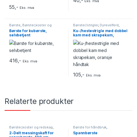
40
,-
Eks. mva
55
,-
Eks. mva
Børste
,
Børster,koster og
Børster/strigler
,
Dyrevelferd
,
redskap
,
Løsdrift
Fjøsrekvisita
Børste for kubørste,
Ku-/hestestrigle med dobbel
selvbetjent
kam med skrapekam,
oransje håndtak
416
,-
Eks. mva
105
,-
Eks. mva
Relaterte produkter
Børster,koster og redskap
,
Børste for håndbruk
,
Slange-/flaskebørster
Børster,koster og redskap
2-Delt messingskaft for
Spannbørste