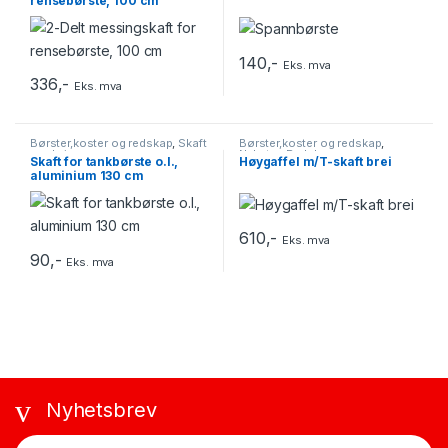
rensebørste, 100 cm
140
,-
Eks. mva
336
,-
Eks. mva
Børster,koster og redskap
,
Skaft
Børster,koster og redskap
,
med gjenger
Nyheter
,
Redskap
Skaft for tankbørste o.l.,
Høygaffel m/T-skaft brei
aluminium 130 cm
610
,-
Eks. mva
90
,-
Eks. mva
Nyhetsbrev