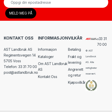
KONTAKT OSS
INFORMASJON
VILKÅR
33 31
70 00
AST Landbruk AS
Informasjon
Betaling
© AST
Regimentsvegen 14
Kataloger
Frakt og
Landbruk
5705 Voss
levering
AS. Alle
Om AST Landbruk
Telefon: 33 31 70 00
rettigheter
AS
Angrerett
post@astlandbruk.no
reservert.
og retur
Kontakt Oss
Kjøpsvilkår