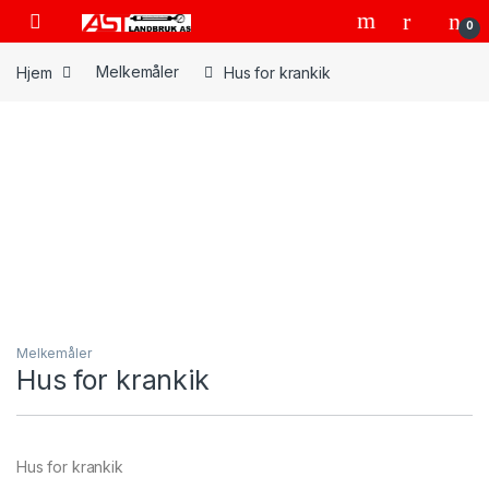
Skip to navigation
Skip to content
Open
0
Hjem
Melkemåler
Hus for krankik
Melkemåler
Hus for krankik
Hus for krankik