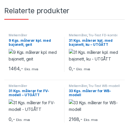
Relaterte produkter
Melkemåler
Melkemåler
,
Tru-Test FD-kombi
9 Kgs. målerør kpl. med
31 Kgs. målerør kpl. med
bajonett, geit
bajonett, ku – UTGÅTT
1464
,-
0
,-
Eks. mva
Eks. mva
Melkemåler
Melkemåler
,
Tru-Test WB-modell
31 Kgs. målerør for FV-
33 Kgs. målerør for WB-
modell – UTGÅTT
modell
0
,-
2168
,-
Eks. mva
Eks. mva