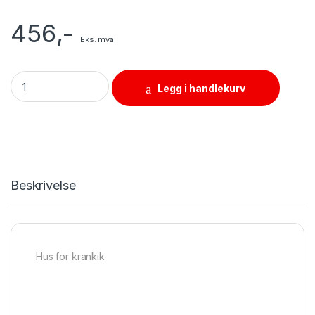
456
,-
Eks. mva
Hus for krankik quantity
Legg i handlekurv
Beskrivelse
Hus for krankik