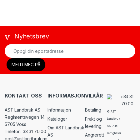
Nyhetsbrev
KONTAKT OSS
INFORMASJON
VILKÅR
33 31
70 00
AST Landbruk AS
Informasjon
Betaling
© AST
Regimentsvegen 14
Kataloger
Frakt og
Landbruk
5705 Voss
levering
AS. Alle
Om AST Landbruk
Telefon: 33 31 70 00
rettigheter
AS
Angrerett
post@astlandbruk.no