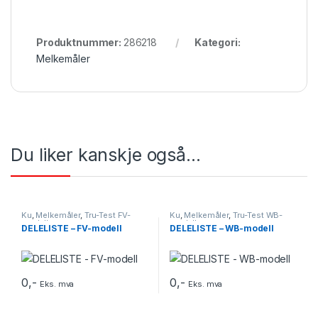
Produktnummer:
286218
Kategori:
Melkemåler
Du liker kanskje også…
Ku
,
Melkemåler
,
Tru-Test FV-
Ku
,
Melkemåler
,
Tru-Test WB-
modell
modell
DELELISTE – FV-modell
DELELISTE – WB-modell
0
,-
0
,-
Eks. mva
Eks. mva