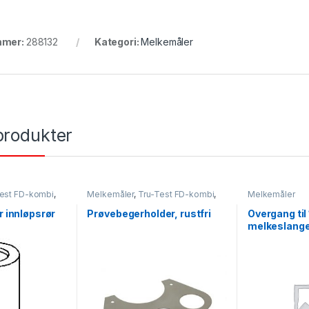
mmer:
288132
Kategori:
Melkemåler
produkter
est FD-kombi
,
Melkemåler
,
Tru-Test FD-kombi
,
Melkemåler
ll
,
Tru-Test FV-
Tru-Test FD-modell
,
Tru-Test FV-
HI-modell
modell
,
Tru-Test WB-modell
r innløpsrør
Prøvebegerholder, rustfri
Overgang ti
melkeslange 
282016)