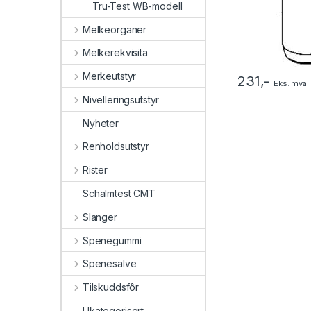
Tru-Test WB-modell
Melkeorganer
Melkerekvisita
Merkeutstyr
231
,-
Eks. mva
Nivelleringsutstyr
Nyheter
Renholdsutstyr
Rister
Schalmtest CMT
Slanger
Spenegummi
Spenesalve
Tilskuddsfôr
Ukategorisert