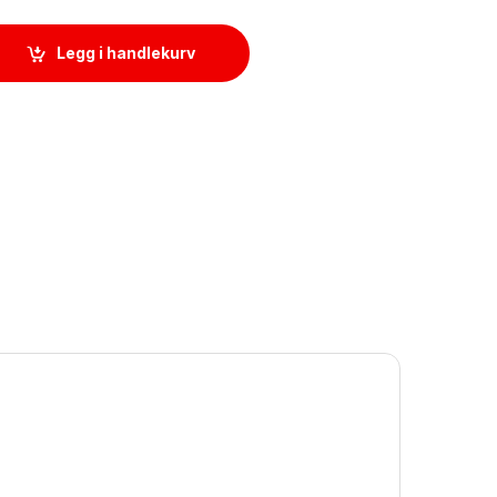
. for prøveuttaker quantity
Legg i handlekurv