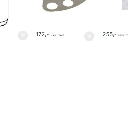
172
,-
255
,-
Eks. mva
Eks. 