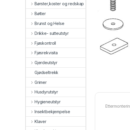
Børster,koster og redskap
Bøtter
Brunst og Helse
Drikke- sutteutstyr
Fjøskontroll
Fjøsrekvisita
Gjerdeutstyr
Gjødseltrekk
Grimer
Husdyrutstyr
Hygieneutstyr
Ettermonterin
Insektbekjempelse
Klaver