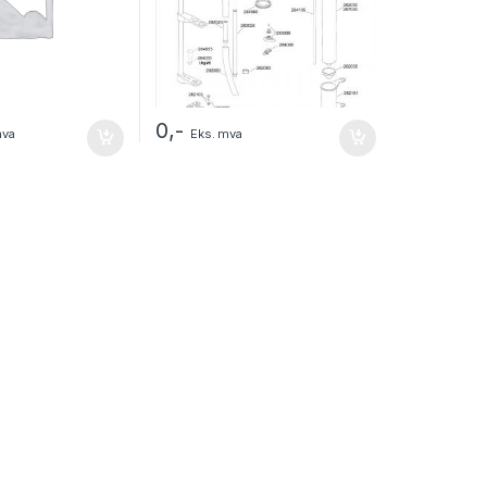
0
,-
mva
Eks. mva