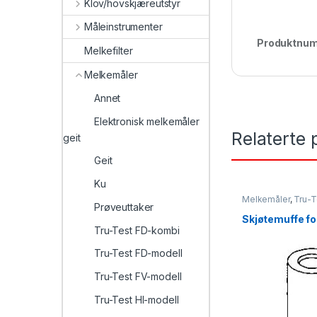
Klov/hovskjæreutstyr
Måleinstrumenter
Produktnu
Melkefilter
Melkemåler
Annet
Elektronisk melkemåler
Relaterte 
geit
Geit
Ku
Melkemåler
,
Tru-T
Prøveuttaker
Tru-Test FD-mode
modell
,
Tru-Test 
Skjøtemuffe fo
Tru-Test FD-kombi
Tru-Test FD-modell
Tru-Test FV-modell
Tru-Test HI-modell