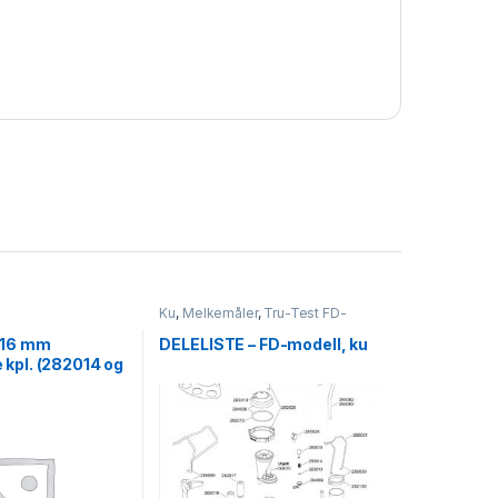
Ku
,
Melkemåler
,
Tru-Test FD-
modell
l 16 mm
DELELISTE – FD-modell, ku
kpl. (282014 og