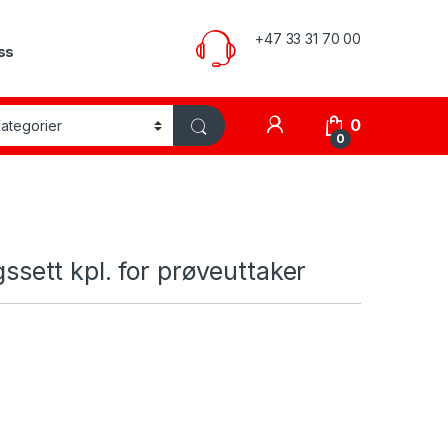
+47 33 31 70 00
ss
My Account
0
0
ssett kpl. for prøveuttaker