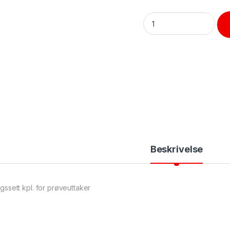
Ettermonteringssett kpl
Beskrivelse
gssett kpl. for prøveuttaker