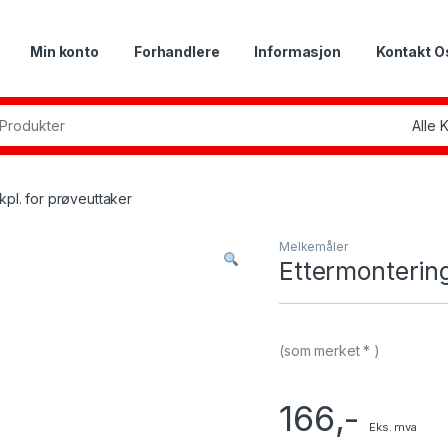
Min konto
Forhandlere
Informasjon
Kontakt O
or:
kpl. for prøveuttaker
Melkemåler
Ettermontering
(som merket * )
166
,-
Eks. mva