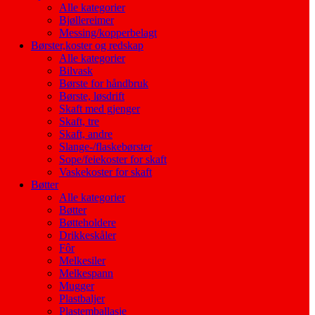
Alle kategorier
Bjøllereimer
Messing/kopperbelagt
Børster,koster og redskap
Alle kategorier
Bilvask
Børste for håndbruk
Børste, løsdrift
Skaft med gjenger
Skaft, tre
Skaft, andre
Slange-/flaskebørster
Sope/feiekoster for skaft
Vaskekoster for skaft
Bøtter
Alle kategorier
Bøtter
Bøtteholdere
Drikkeskåler
Fôr
Melkesiler
Melkespann
Mugger
Plastbaljer
Plastemballasje