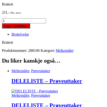
Brakett
211
,-
Eks. mva
Brakett
quantity
Legg i handlekurv
Beskrivelse
Brakett
Produktnummer:
288106
Kategori:
Melkemåler
Du liker kanskje også…
Melkemåler
,
Prøveuttaker
DELELISTE – Prøveuttaker
Melkemåler
,
Prøveuttaker
DELELISTE – Prøveuttaker