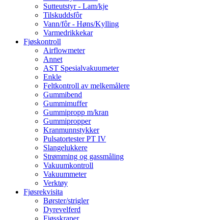
Sutteutstyr - Lam/kje
Tilskuddsfôr
Vann/fôr - Høns/Kylling
Varmedrikkekar
Fjøskontroll
Airflowmeter
Annet
AST Spesialvakuumeter
Enkle
Feltkontroll av melkemålere
Gummibend
Gummimuffer
Gummipropp m/kran
Gummipropper
Kranmunnstykker
Pulsatortester PT IV
Slangelukkere
Strømming og gassmåling
Vakuumkontroll
Vakuummeter
Verktøy
Fjøsrekvisita
Børster/strigler
Dyrevelferd
Fjøsskraper