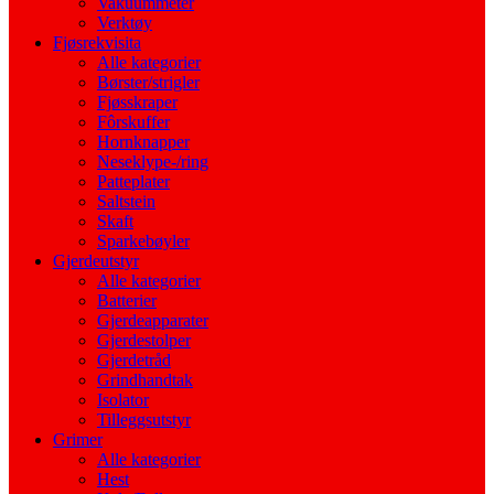
Vakuummeter
Verktøy
Fjøsrekvisita
Alle kategorier
Børster/strigler
Fjøsskraper
Fôrskuffer
Hornknapper
Neseklype-/ring
Patteplater
Saltstein
Skaft
Sparkebøyler
Gjerdeutstyr
Alle kategorier
Batterier
Gjerdeapparater
Gjerdestolper
Gjerdetråd
Grindhandtak
Isolator
Tilleggsutstyr
Grimer
Alle kategorier
Hest