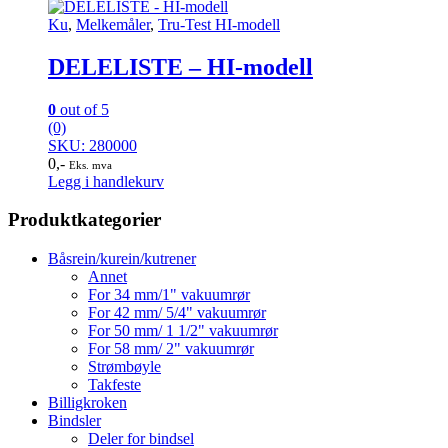
Ku
,
Melkemåler
,
Tru-Test HI-modell
DELELISTE – HI-modell
0
out of 5
(0)
SKU: 280000
0
,-
Eks. mva
Legg i handlekurv
Produktkategorier
Båsrein/kurein/kutrener
Annet
For 34 mm/1" vakuumrør
For 42 mm/ 5/4" vakuumrør
For 50 mm/ 1 1/2" vakuumrør
For 58 mm/ 2" vakuumrør
Strømbøyle
Takfeste
Billigkroken
Bindsler
Deler for bindsel