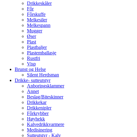
Drikkeskåler
Fôr
Fôrskuffe
Melkesiler
Melkespann
Mugger
Øser
Plast
Plastbaljer
Plastemballasje
Rustfri
Visp
Brunst og Helse
Silent Herdsman
Drikke- sutteutstyr
Anboringsklammer
Annet
Beslag/Biteskinner
Drikkekar
Drikkenipler
Fôrkrybber
Høyhekk
Kalvedrikkvarmere
Medisinering
Sutteutstyr - Kalv