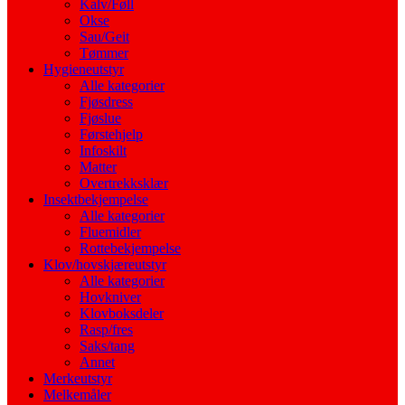
Kalv/Føll
Okse
Sau/Geit
Tømmer
Hygieneutstyr
Alle kategorier
Fjøsdress
Fjøslue
Førstehjelp
Infoskilt
Matter
Overtrekksklær
Insektbekjempelse
Alle kategorier
Fluemidler
Rottebekjempelse
Klov/hovskjæreutstyr
Alle kategorier
Hovkniver
Klovboksdeler
Rasp/fres
Saks/tang
Annet
Merkeutstyr
Melkemåler