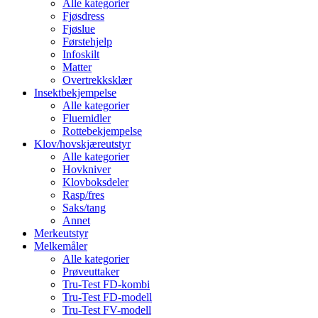
Alle kategorier
Fjøsdress
Fjøslue
Førstehjelp
Infoskilt
Matter
Overtrekksklær
Insektbekjempelse
Alle kategorier
Fluemidler
Rottebekjempelse
Klov/hovskjæreutstyr
Alle kategorier
Hovkniver
Klovboksdeler
Rasp/fres
Saks/tang
Annet
Merkeutstyr
Melkemåler
Alle kategorier
Prøveuttaker
Tru-Test FD-kombi
Tru-Test FD-modell
Tru-Test FV-modell