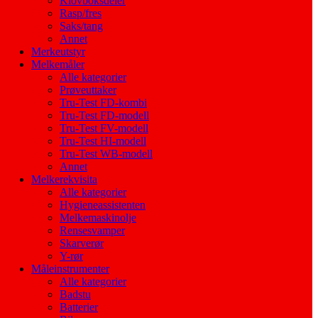
Klovboksdeler
Rasp/fres
Saks/tang
Annet
Merkeutstyr
Melkemåler
Alle kategorier
Prøveuttaker
Tru-Test FD-kombi
Tru-Test FD-modell
Tru-Test FV-modell
Tru-Test HI-modell
Tru-Test WB-modell
Annet
Melkerekvisita
Alle kategorier
Hygieneassistenten
Melkemaskinolje
Rensesvamper
Skarverør
Y-rør
Måleinstrumenter
Alle kategorier
Badstu
Batterier