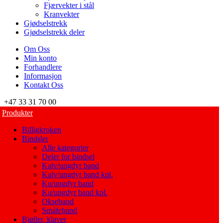
Fjærvekter i stål
Kranvekter
Gjødselstrekk
Gjødselstrekk deler
Om Oss
Min konto
Forhandlere
Informasjon
Kontakt Oss
+47 33 31 70 00
Produkter
Billigkroken
Bindsler
Alle kategorier
Deler for bindsel
Kalv/ungdyr band
Kalv/ungdyr band kpl.
Ku/ungdyr band
Ku/ungdyr band kpl.
Okseband
Småfeband
Bjøller, klaver