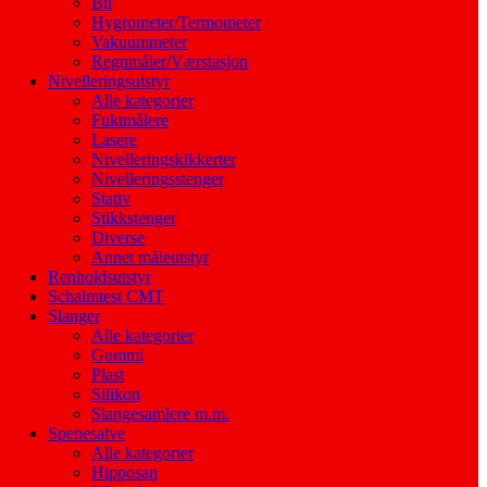
Bil
Hygrometer/Termometer
Vakuummeter
Regnmåler/Værstasjon
Nivelleringsutstyr
Alle kategorier
Fuktmålere
Lasere
Nivelleringskikkerter
Nivelleringsstenger
Stativ
Stikkstenger
Diverse
Annet måleutstyr
Renholdsutstyr
Schalmtest CMT
Slanger
Alle kategorier
Gummi
Plast
Silikon
Slangesamlere m.m.
Spenesalve
Alle kategorier
Hipposan