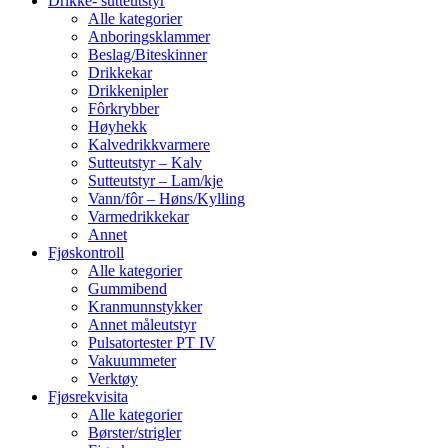
Drikke- sutteutstyr
Alle kategorier
Anboringsklammer
Beslag/Biteskinner
Drikkekar
Drikkenipler
Fôrkrybber
Høyhekk
Kalvedrikkvarmere
Sutteutstyr – Kalv
Sutteutstyr – Lam/kje
Vann/fôr – Høns/Kylling
Varmedrikkekar
Annet
Fjøskontroll
Alle kategorier
Gummibend
Kranmunnstykker
Annet måleutstyr
Pulsatortester PT IV
Vakuummeter
Verktøy
Fjøsrekvisita
Alle kategorier
Børster/strigler