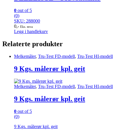
0
out of 5
(0)
SKU: 288000
0
,-
Eks. mva
Legg i handlekurv
Relaterte produkter
Melkemåler
,
Tru-Test FD-modell
,
Tru-Test HI-modell
9 Kgs. målerør kpl. geit
Melkemåler
,
Tru-Test FD-modell
,
Tru-Test HI-modell
9 Kgs. målerør kpl. geit
0
out of 5
(0)
9 Kgs. målerør kpl. geit