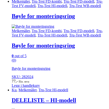
Melkemåler
,
Tru-Test FD-kombi
,
Tru-Test FD-modell
,
Tru-
Test FV-modell
,
Tru-Test HI-modell
,
Tru-Test WB-modell
Bøyle for monteringsring
Melkemåler
,
Tru-Test FD-kombi
,
Tru-Test FD-modell
,
Tru-
Test FV-modell
,
Tru-Test HI-modell
,
Tru-Test WB-modell
Bøyle for monteringsring
0
out of 5
(0)
Bøyle for monteringsring
SKU: 282024
77
,-
Eks. mva
Legg i handlekurv
Ku
,
Melkemåler
,
Tru-Test HI-modell
DELELISTE – HI-modell