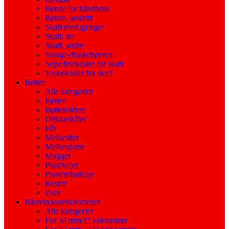
Børste for håndbruk
Børste, løsdrift
Skaft med gjenger
Skaft, tre
Skaft, andre
Slange-/flaskebørster
Sope/feiekoster for skaft
Vaskekoster for skaft
Bøtter
Alle kategorier
Bøtter
Bøtteholdere
Drikkeskåler
Fôr
Melkesiler
Melkespann
Mugger
Plastbaljer
Plastemballasje
Rustfri
Øser
Båsrein/kurein/kutrener
Alle kategorier
For 34 mm/1″ vakuumrør