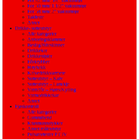
For 42 mm/ 5/4″ vakuumrør
For 50 mm/ 1 1/2″ vakuumrør
For 58 mm/ 2″ vakuumrør
Takfeste
Annet
Drikke- sutteutstyr
Alle kategorier
Anboringsklammer
Beslag/Biteskinner
Drikkekar
Drikkenipler
Fôrkrybber
Høyhekk
Kalvedrikkvarmere
Sutteutstyr – Kalv
Sutteutstyr – Lam/kje
Vann/fôr – Høns/Kylling
Varmedrikkekar
Annet
Fjøskontroll
Alle kategorier
Gummibend
Kranmunnstykker
Annet måleutstyr
Pulsatortester PT IV