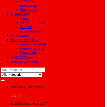
Mintsalve
Spenekrem
Spenesalve
Tilskuddsfôr
Annet
AHV produkter
Biopect
Mineralsyrner
Varmelamper
Vekter – veieutstyr
Fjærvekter i plast
Fjærvekter i stål
Kranvekter
Gjødselstrekk
Gjødselstrekk deler
Search
for:
My
Returning Customer ?
Account
Sign in
Don't have an account ?