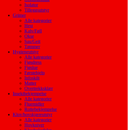
Isolator
Tilleggsutstyr
Grimer
Alle kategorier
Hest
Kalv/Føll
Okse
Sau/Geit
Tømmer
Hygieneutstyr
Alle kategorier
Fjøsdress
Fjøslue
Førstehjelp
Infoskilt
Matter
Overtrekksklær
Insektbekjempelse
Alle kategorier
Fluemidler
Rottebekjempelse
Klov/hovskjæreutstyr
Alle kategorier
Hovkniver