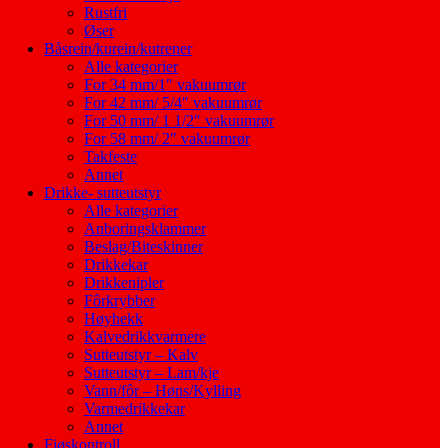
Rustfri
Øser
Båsrein/kurein/kutrener
Alle kategorier
For 34 mm/1″ vakuumrør
For 42 mm/ 5/4″ vakuumrør
For 50 mm/ 1 1/2″ vakuumrør
For 58 mm/ 2″ vakuumrør
Takfeste
Annet
Drikke- sutteutstyr
Alle kategorier
Anboringsklammer
Beslag/Biteskinner
Drikkekar
Drikkenipler
Fôrkrybber
Høyhekk
Kalvedrikkvarmere
Sutteutstyr – Kalv
Sutteutstyr – Lam/kje
Vann/fôr – Høns/Kylling
Varmedrikkekar
Annet
Fjøskontroll