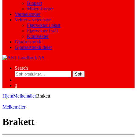
Biopect
Mineralsyrner
Varmelamper
Vekter – veieutstyr
Fjærvekter i plast
Fjærvekter i stål
Kranvekter
Gjødselstrekk
Gjødselstrekk deler
Search
Søk
Søk
etter:
0
Hjem
Melkemåler
Brakett
Melkemåler
Brakett