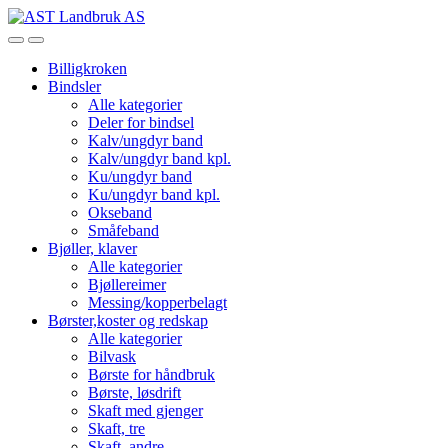
Skip
Skip
to
to
Open
Close
navigation
content
Billigkroken
Bindsler
Alle kategorier
Deler for bindsel
Kalv/ungdyr band
Kalv/ungdyr band kpl.
Ku/ungdyr band
Ku/ungdyr band kpl.
Okseband
Småfeband
Bjøller, klaver
Alle kategorier
Bjøllereimer
Messing/kopperbelagt
Børster,koster og redskap
Alle kategorier
Bilvask
Børste for håndbruk
Børste, løsdrift
Skaft med gjenger
Skaft, tre
Skaft, andre