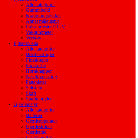
Alle kategorier
Gummibend
Kranmunnstykker
Annet måleutstyr
Pulsatortester PT IV
Vakuummeter
Verktøy
Fjøsrekvisita
Alle kategorier
Børster/strigler
Fjøsskraper
Fôrskuffer
Hornknapper
Neseklype-/ring
Patteplater
Saltstein
Skaft
Sparkebøyler
Gjerdeutstyr
Alle kategorier
Batterier
Gjerdeapparater
Gjerdestolper
Gjerdetråd
Grindhandtak