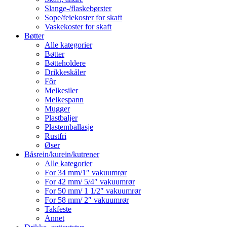
Slange-/flaskebørster
Sope/feiekoster for skaft
Vaskekoster for skaft
Bøtter
Alle kategorier
Bøtter
Bøtteholdere
Drikkeskåler
Fôr
Melkesiler
Melkespann
Mugger
Plastbaljer
Plastemballasje
Rustfri
Øser
Båsrein/kurein/kutrener
Alle kategorier
For 34 mm/1″ vakuumrør
For 42 mm/ 5/4″ vakuumrør
For 50 mm/ 1 1/2″ vakuumrør
For 58 mm/ 2″ vakuumrør
Takfeste
Annet