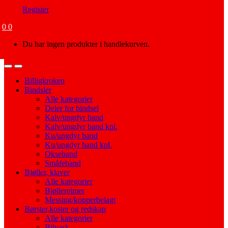
Register
0
0
Du har ingen produkter i handlekurven.
Open
Close
Billigkroken
Bindsler
Alle kategorier
Deler for bindsel
Kalv/ungdyr band
Kalv/ungdyr band kpl.
Ku/ungdyr band
Ku/ungdyr band kpl.
Okseband
Småfeband
Bjøller, klaver
Alle kategorier
Bjøllereimer
Messing/kopperbelagt
Børster,koster og redskap
Alle kategorier
Bilvask