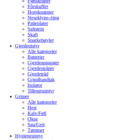
Fjøsskraper
Fôrskuffer
Hornknapper
Neseklype-/ring
Patteplater
Saltstein
Skaft
Sparkebøyler
Gjerdeutstyr
Alle kategorier
Batterier
Gjerdeapparater
Gjerdestolper
Gjerdetråd
Grindhandtak
Isolator
Tilleggsutstyr
Grimer
Alle kategorier
Hest
Kalv/Føll
Okse
Sau/Geit
Tømmer
Hygieneutstyr