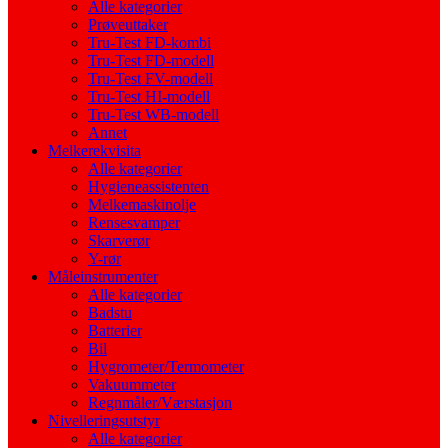
Alle kategorier
Prøveuttaker
Tru-Test FD-kombi
Tru-Test FD-modell
Tru-Test FV-modell
Tru-Test HI-modell
Tru-Test WB-modell
Annet
Melkerekvisita
Alle kategorier
Hygieneassistenten
Melkemaskinolje
Rensesvamper
Skarverør
Y-rør
Måleinstrumenter
Alle kategorier
Badstu
Batterier
Bil
Hygrometer/Termometer
Vakuummeter
Regnmåler/Værstasjon
Nivelleringsutstyr
Alle kategorier