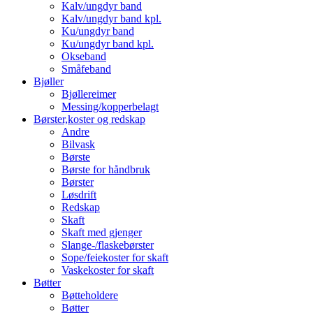
Kalv/ungdyr band
Kalv/ungdyr band kpl.
Ku/ungdyr band
Ku/ungdyr band kpl.
Okseband
Småfeband
Bjøller
Bjøllereimer
Messing/kopperbelagt
Børster,koster og redskap
Andre
Bilvask
Børste
Børste for håndbruk
Børster
Løsdrift
Redskap
Skaft
Skaft med gjenger
Slange-/flaskebørster
Sope/feiekoster for skaft
Vaskekoster for skaft
Bøtter
Bøtteholdere
Bøtter