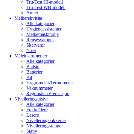
Tru-Test HI-modell
Tru-Test WB-modell
Annet
Melkerekvisita
Alle kategorier
Hygieneassistenten
Melkemaskinolje
Rensesvamper
Skarverør
Y-rør
Måleinstrumenter
Alle kategorier
Badstu
Batterier
Bil
Hygrometer/Termometer
Vakuummeter
Regnmåler/Værstasjon
Nivelleringsutstyr
Alle kategorier
Fuktmålere
Lasere
Nivelleringskikkerter
Nivelleringsstenger
Stativ