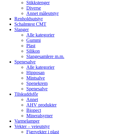
Stikkstenger
Diverse
Annet måleutstyr
Renholdsutstyr
Schalmtest CMT
Slanger
Alle kategorier
Gummi
Plast
Silikon
Slangesamlere m.m.
Spenesalve
Alle kategorier
Hipposan
Mintsalve
Spenekrem
Spenesalve
Tilskuddsfôr
Annet
AHV produkter
Biopect
Mineralsyrner
Varmelamper
Vekter – veieutstyr
Fjærvekter i plast