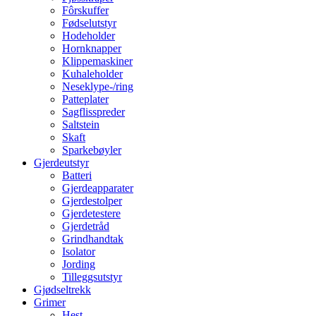
Fôrskuffer
Fødselutstyr
Hodeholder
Hornknapper
Klippemaskiner
Kuhaleholder
Neseklype-/ring
Patteplater
Sagflisspreder
Saltstein
Skaft
Sparkebøyler
Gjerdeutstyr
Batteri
Gjerdeapparater
Gjerdestolper
Gjerdetestere
Gjerdetråd
Grindhandtak
Isolator
Jording
Tilleggsutstyr
Gjødseltrekk
Grimer
Hest