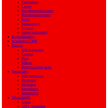
Fuktmålere
Lasere
Nivelleringskikkerter
Nivelleringsstenger
Stativ
Stikkstenger
Diverse
Annet måleutstyr
Renholdsutstyr
Schalmtest CMT
Slanger
Alle kategorier
Gummi
Plast
Silikon
Slangesamlere m.m.
Spenesalve
Alle kategorier
Hipposan
Mintsalve
Spenekrem
Spenesalve
Tilskuddsfôr
Annet
AHV produkter