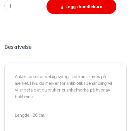
Ankelmerke uten nr., plast, hurtiglås, gul, NZ mod quantity
Legg i handlekurv
Beskrivelse
Ankelmerket er veldig synlig. Det kan skrives på
merket. Hvis du merker for antibiotikabehandling vil
vi anbefale at du bruker et ankelmerke på hver av
bakbeina.
Lengde : 26 cm.