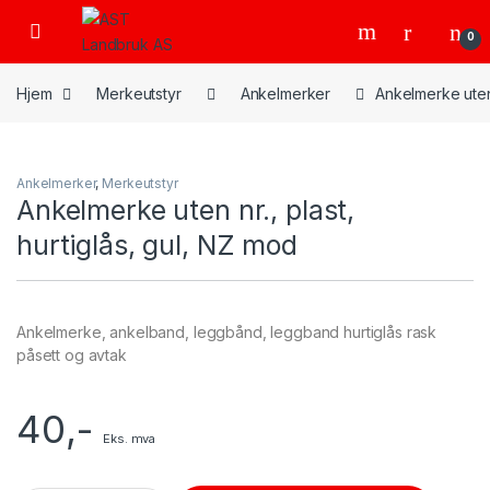
Skip to navigation
Skip to content
Open
0
Hjem
Merkeutstyr
Ankelmerker
Ankelmerke uten 
Ankelmerker
,
Merkeutstyr
Ankelmerke uten nr., plast,
hurtiglås, gul, NZ mod
Ankelmerke, ankelband, leggbånd, leggband hurtiglås rask
påsett og avtak
40
,-
Eks. mva