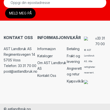
KONTAKT OSS
INFORMASJON
VILKÅR
33 31
70 00
AST Landbruk AS
Informasjon
Betaling
© AST
Regimentsvegen 14
Kataloger
Frakt og
Landbruk
5705 Voss
levering
AS. Alle
Om AST Landbruk
Telefon: 33 31 70 00
rettigheter
AS
Angrerett
post@astlandbruk.no
reservert.
og retur
Kontakt Oss
Kjøpsvilkår
© astlandbruk.no