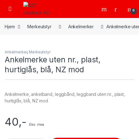
Skip to navigation
Skip to content
Open
0
Hjem
Merkeutstyr
Ankelmerker
Ankelmerke uten 
Ankelmerker
,
Merkeutstyr
Ankelmerke uten nr., plast,
hurtiglås, blå, NZ mod
Ankelmerke, ankelband, leggbånd, leggband uten nr., plast,
hurtiglås, blå, NZ mod
40
,-
Eks. mva