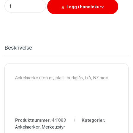
Ankelmerke uten nr., plast, hurtiglås, blå, NZ mod quantity
Legg i handlekurv
Beskrivelse
Ankelmerke uten nr., plast, hurtiglås, blå, NZ mod
Produktnummer:
441083
Kategorier:
Ankelmerker
,
Merkeutstyr