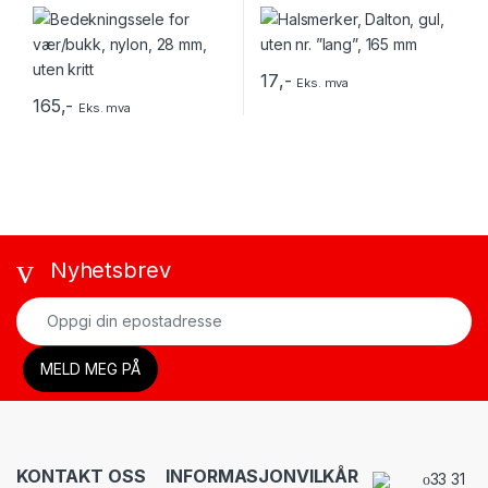
uten kritt
17
,-
Eks. mva
165
,-
Eks. mva
Nyhetsbrev
KONTAKT OSS
INFORMASJON
VILKÅR
33 31