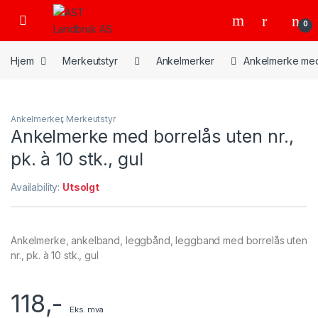
Skip to navigation
Skip to content
Open
0
Hjem
Merkeutstyr
Ankelmerker
Ankelmerke med b
Ankelmerker
,
Merkeutstyr
Ankelmerke med borrelås uten nr.,
pk. à 10 stk., gul
Availability:
Utsolgt
Ankelmerke, ankelband, leggbånd, leggband med borrelås uten
nr., pk. à 10 stk., gul
118
,-
Eks. mva