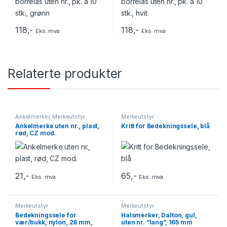
118
,-
118
,-
Eks. mva
Eks. mva
Relaterte produkter
Ankelmerker
,
Merkeutstyr
Merkeutstyr
Ankelmerke uten nr., plast,
Kritt for Bedekningssele, blå
rød, CZ mod.
21
,-
65
,-
Eks. mva
Eks. mva
Merkeutstyr
Merkeutstyr
Bedekningssele for
Halsmerker, Dalton, gul,
vær/bukk, nylon, 28 mm,
uten nr. ”lang”, 165 mm