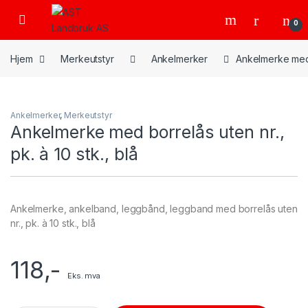
Skip to navigation
Skip to content
Open
0
Hjem
Merkeutstyr
Ankelmerker
Ankelmerke med b
Ankelmerker
,
Merkeutstyr
Ankelmerke med borrelås uten nr.,
pk. à 10 stk., blå
Ankelmerke, ankelband, leggbånd, leggband med borrelås uten
nr., pk. à 10 stk., blå
118
,-
Eks. mva