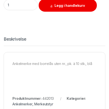
Ankelmerke med borrelås uten nr., pk. à 10 stk., blå quantity
Legg i handlekurv
Beskrivelse
Ankelmerke med borrelås uten nr., pk. à 10 stk., blå
Produktnummer:
442013
Kategorier:
Ankelmerker
,
Merkeutstyr