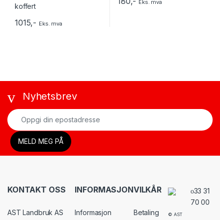
180
,-
Eks. mva
1015
,-
Eks. mva
Nyhetsbrev
KONTAKT OSS
INFORMASJON
VILKÅR
33 31
70 00
AST Landbruk AS
Informasjon
Betaling
© AST