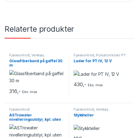
Relaterte produkter
Fjøskontroll
,
Verktøy
Fjøskontroll
,
Pulsatortester PT
IV
Glassfiberband på gaffel 30
Lader for PT IV, 12 V
m
430
,-
Eks. mva
316
,-
Eks. mva
Fjøskontroll
Fjøskontroll
,
Verktøy
ASTrowater
Stykkteller
nivelleringsutstyr, kpl. uten
koffert