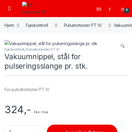
Skip to navigation
Skip to content
Open
0
Hjem
Fjøskontroll
Pulsatortester PT IV
Vakuumnip
🔍
Fjøskontroll
,
Pulsatortester PT IV
Vakuumnippel, stål for
pulseringsslange pr. stk.
For pulsatortester PT IV
324
,-
Eks. mva
Vakuumnippel, stål for pulseringsslange pr. stk. quantity