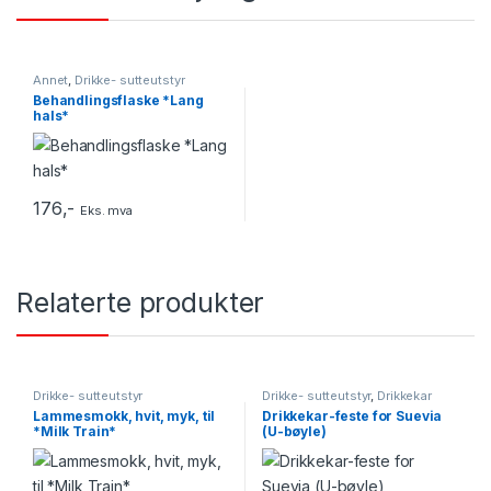
Annet
,
Drikke- sutteutstyr
Behandlingsflaske *Lang
hals*
176
,-
Eks. mva
Relaterte produkter
Drikke- sutteutstyr
Drikke- sutteutstyr
,
Drikkekar
Lammesmokk, hvit, myk, til
Drikkekar-feste for Suevia
*Milk Train*
(U-bøyle)