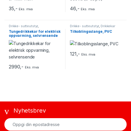
35
,-
46
,-
Eks. mva
Eks. mva
Drikke- sutteutstyr
,
Drikke- sutteutstyr
,
Drikkekar
Varmedrikkekar
Tungedrikkekar for elektrisk
Tilkoblingsslange, PVC
oppvarming, selvrensende
121
,-
Eks. mva
2990
,-
Eks. mva
Nyhetsbrev