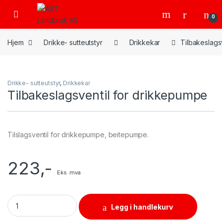
Skip to navigation
Skip to content
Open
0
Hjem
Drikke- sutteutstyr
Drikkekar
Tilbakeslags
Drikke- sutteutstyr
,
Drikkekar
Tilbakeslagsventil for drikkepumpe
Tilslagsventil for drikkepumpe, beitepumpe.
223
,-
Eks. mva
Tilbakeslagsventil for drikkepumpe quantity
Legg i handlekurv