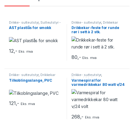
Drikke- sutteutstyr
,
Sutteutstyr -
Drikke- sutteutstyr
,
Drikkekar
Lam/kje
AST plastlås for smokk
Drikkekar-feste for runde
rør i sett à 2 stk.
12
,-
Eks. mva
80
,-
Eks. mva
Drikke- sutteutstyr
,
Drikkekar
Drikke- sutteutstyr
,
Varmedrikkekar
Tilkoblingsslange, PVC
Varmespiral for
varmedrikkekar 80 watt v/24
volt
121
,-
Eks. mva
268
,-
Eks. mva