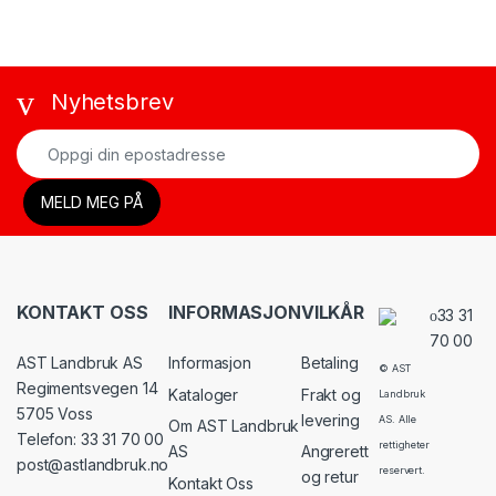
Nyhetsbrev
KONTAKT OSS
INFORMASJON
VILKÅR
33 31
70 00
AST Landbruk AS
Informasjon
Betaling
© AST
Regimentsvegen 14
Kataloger
Frakt og
Landbruk
5705 Voss
levering
AS. Alle
Om AST Landbruk
Telefon: 33 31 70 00
rettigheter
AS
Angrerett
post@astlandbruk.no
reservert.
og retur
Kontakt Oss