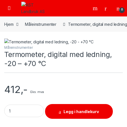
Skip to navigation
Skip to content
Open
0
Hjem
Måleinstrumenter
Termometer, digital med ledning
Måleinstrumenter
Termometer, digital med ledning,
-20 – +70 °C
412
,-
Eks. mva
Termometer, digital med ledning, -20 - +70 °C quantity
Legg i handlekurv