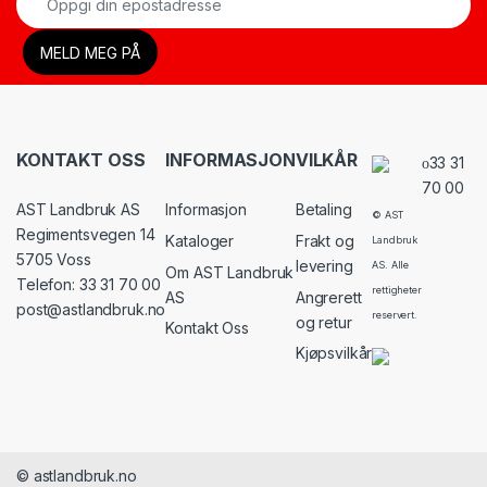
KONTAKT OSS
INFORMASJON
VILKÅR
33 31
70 00
AST Landbruk AS
Informasjon
Betaling
© AST
Regimentsvegen 14
Kataloger
Frakt og
Landbruk
5705 Voss
levering
AS. Alle
Om AST Landbruk
Telefon: 33 31 70 00
rettigheter
AS
Angrerett
post@astlandbruk.no
reservert.
og retur
Kontakt Oss
Kjøpsvilkår
© astlandbruk.no