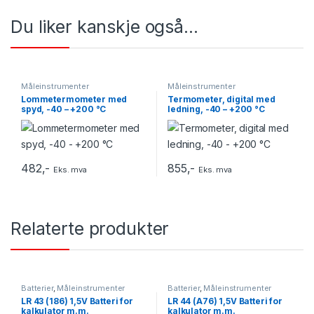
Du liker kanskje også…
Måleinstrumenter
Måleinstrumenter
Lommetermometer med
Termometer, digital med
spyd, -40 – +200 °C
ledning, -40 – +200 °C
482
,-
855
,-
Eks. mva
Eks. mva
Relaterte produkter
Batterier
,
Måleinstrumenter
Batterier
,
Måleinstrumenter
LR 43 (186) 1,5V Batteri for
LR 44 (A76) 1,5V Batteri for
kalkulator m.m.
kalkulator m.m.