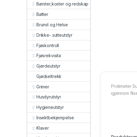
Børster,koster og redskap
Bøtter
Brunst og Helse
Drikke- sutteutstyr
Fjøskontroll
Fjøsrekvisita
Gjerdeutstyr
Gjødseltrekk
Protimeter Su
Grimer
igjennom flis
Husdyrutstyr
Hygieneutstyr
Insektbekjempelse
Klaver
Produktnu