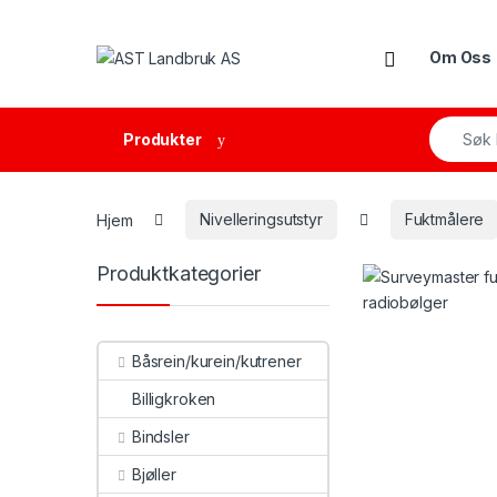
Skip to navigation
Skip to content
Open
Om Oss
Search f
Produkter
Hjem
Nivelleringsutstyr
Fuktmålere
Produktkategorier
Båsrein/kurein/kutrener
Billigkroken
Bindsler
Bjøller