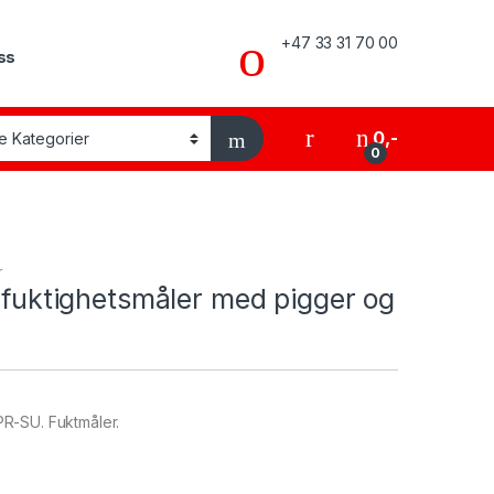
+47 33 31 70 00
ss
My Account
0
,-
0
r
fuktighetsmåler med pigger og
PR-SU. Fuktmåler.