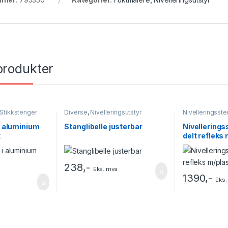
produkter
Stikkstenger
Diverse
,
Nivelleringsutstyr
Nivelleringsste
Nivelleringsuts
i aluminium
Stanglibelle justerbar
Nivellerings
k
delt refleks
1 mm
238
,-
Eks. mva
1390
,-
Eks.