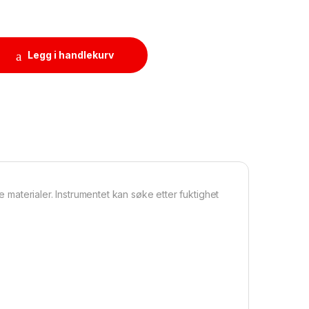
småler med pigger og radiobølger quantity
Legg i handlekurv
 materialer. Instrumentet kan søke etter fuktighet