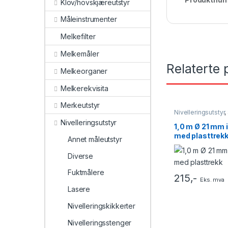
Klov/hovskjæreutstyr
Måleinstrumenter
Melkefilter
Melkemåler
Relaterte 
Melkeorganer
Melkerekvisita
Merkeutstyr
Nivelleringsutstyr
,
Nivelleringsutstyr
1,0 m Ø 21 mm 
med plasttrek
Annet måleutstyr
Diverse
Fuktmålere
215
,-
Eks. mva
Lasere
Nivelleringskikkerter
Nivelleringsstenger