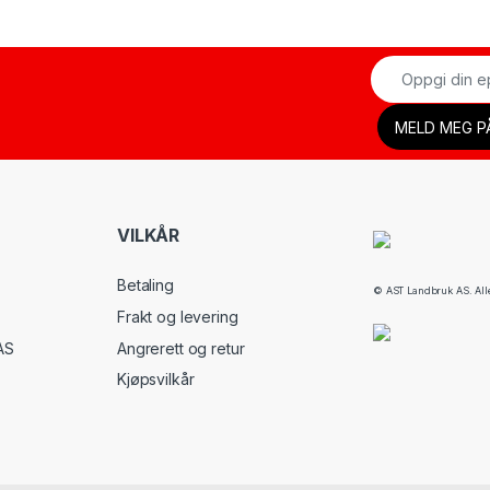
VILKÅR
Betaling
© AST Landbruk AS. Alle 
Frakt og levering
AS
Angrerett og retur
Kjøpsvilkår