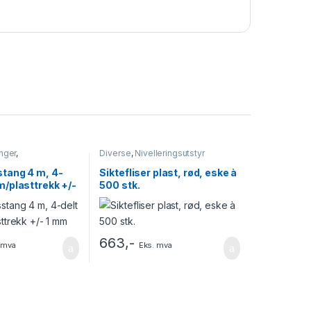
nger
,
Diverse
,
Nivelleringsutstyr
tyr
stang 4 m, 4-
Siktefliser plast, rød, eske à
 m/plasttrekk +/-
500 stk.
663
,-
 mva
Eks. mva