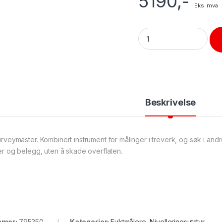
5190
,-
Eks. mva
Surveymaster fuktighet
Beskrivelse
rveymaster. Kombinert instrument for målinger i treverk, og søk i andre
er og belegg, uten å skade overflaten.
mmer:
795350
Kategorier:
Fuktmålere
,
Nivelleringsutstyr