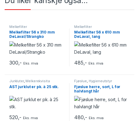
Du liker kanskje også…
Melkefilter
Melkefilter
Melkefilter 56 x 310 mm
Melkefilter 56 x 610 mm
DeLaval/Strangko
DeLaval, lang
300
,-
485
,-
Eks. mva
Eks. mva
Jurkluter
,
Melkerekvisita
Fjøslue
,
Hygieneutstyr
AST jurklut er pk. à 25 stk.
Fjøslue herre, sort, L for
halvlangt hår
520
,-
480
,-
Eks. mva
Eks. mva