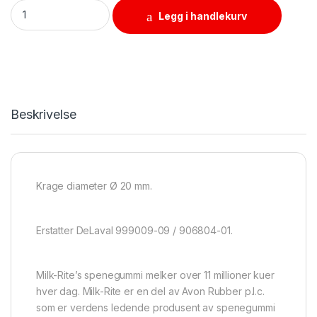
Spenegummi Milk-Rite sett à 4 stk. erstatter DeLaval 999009
Legg i handlekurv
Beskrivelse
Krage diameter Ø 20 mm.
Erstatter DeLaval 999009-09 / 906804-01.
Milk-Rite’s spenegummi melker over 11 millioner kuer
hver dag. Milk-Rite er en del av Avon Rubber p.l.c.
som er verdens ledende produsent av spenegummi