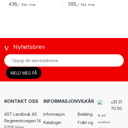
436
,-
595
,-
Eks. mva
Eks. mva
Nyhetsbrev
KONTAKT OSS
INFORMASJON
VILKÅR
33 31
70 00
AST Landbruk AS
Informasjon
Betaling
© AST
Regimentsvegen 14
Kataloger
Frakt og
Landbruk
5705 Voss