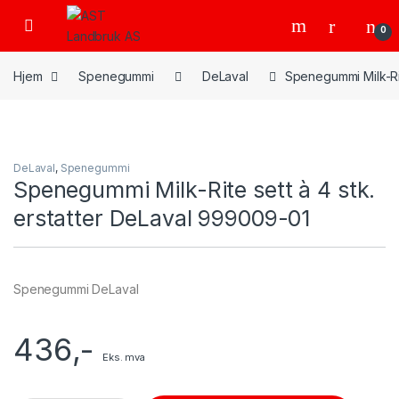
Skip to navigation
Skip to content
Open
0
Hjem
Spenegummi
DeLaval
Spenegummi Milk-Rit
DeLaval
,
Spenegummi
Spenegummi Milk-Rite sett à 4 stk.
erstatter DeLaval 999009-01
Spenegummi DeLaval
436
,-
Eks. mva