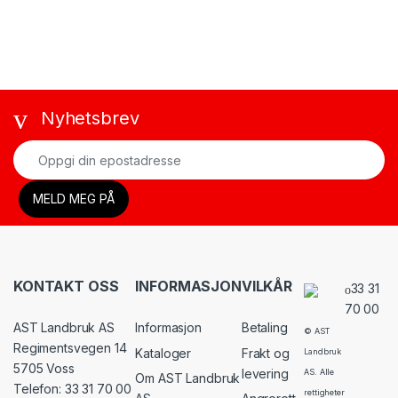
Nyhetsbrev
KONTAKT OSS
INFORMASJON
VILKÅR
33 31
70 00
AST Landbruk AS
Informasjon
Betaling
© AST
Regimentsvegen 14
Kataloger
Frakt og
Landbruk
5705 Voss
levering
AS. Alle
Om AST Landbruk
Telefon: 33 31 70 00
rettigheter