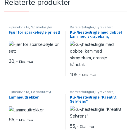
Relaterte produkter
Fjøsrekvisita
,
Sparkebøyler
Børster/strigler
,
Dyrevelferd
,
Fjøsrekvisita
Fjær for sparkebøyle pr. sett
Ku-/hestestrigle med dobbel
kam med skrapekam,
oransje håndtak
30
,-
Eks. mva
105
,-
Eks. mva
Fjøsrekvisita
,
Fødselutstyr
Børster/strigler
,
Dyrevelferd
,
Fjøsrekvisita
Lammeuttrekker
Ku-/hestestrigle ”Kreativt
Selvrens”
65
,-
Eks. mva
55
,-
Eks. mva