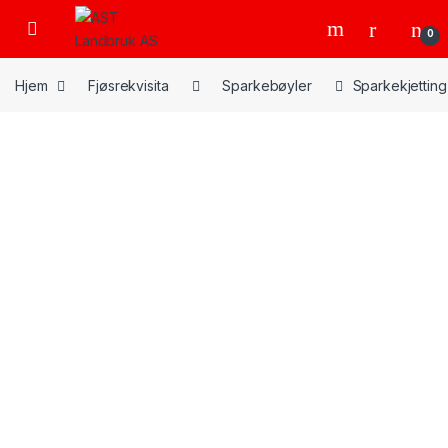
Skip to navigation
Skip to content
Open
0
Hjem
Fjøsrekvisita
Sparkebøyler
Sparkekjetting