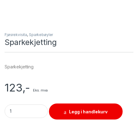
Fjøsrekvisita
,
Sparkebøyler
Sparkekjetting
Sparkekjetting
123
,-
Eks. mva
Sparkekjetting quantity
Legg i handlekurv