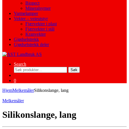
Biopect
Mineralsyrner
Varmelamper
Vekter – veieutstyr
Fjærvekter i plast
Fjærvekter i stål
Kranvekter
Gjødselstrekk
Gjødselstrekk deler
Search
Søk
Søk
etter:
0
Hjem
Melkemåler
Silikonslange, lang
Melkemåler
Silikonslange, lang