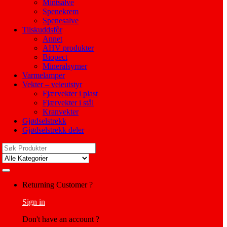
Mintsalve
Spenekrem
Spenesalve
Tilskuddsfôr
Annet
AHV produkter
Biopect
Mineralsyrner
Varmelamper
Vekter – veieutstyr
Fjærvekter i plast
Fjærvekter i stål
Kranvekter
Gjødselstrekk
Gjødselstrekk deler
Search
for:
My
Returning Customer ?
Account
Sign in
Don't have an account ?