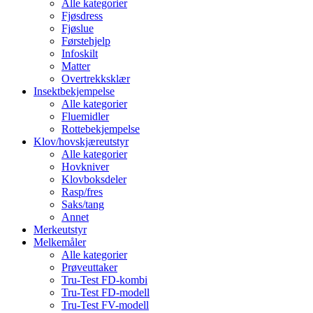
Alle kategorier
Fjøsdress
Fjøslue
Førstehjelp
Infoskilt
Matter
Overtrekksklær
Insektbekjempelse
Alle kategorier
Fluemidler
Rottebekjempelse
Klov/hovskjæreutstyr
Alle kategorier
Hovkniver
Klovboksdeler
Rasp/fres
Saks/tang
Annet
Merkeutstyr
Melkemåler
Alle kategorier
Prøveuttaker
Tru-Test FD-kombi
Tru-Test FD-modell
Tru-Test FV-modell