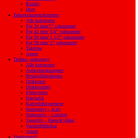
Rustfri
Øser
Båsrein/kurein/kutrener
Alle kategorier
For 34 mm/1″ vakuumrør
For 42 mm/ 5/4″ vakuumrør
For 50 mm/ 1 1/2″ vakuumrør
For 58 mm/ 2″ vakuumrør
Takfeste
Annet
Drikke- sutteutstyr
Alle kategorier
Anboringsklammer
Beslag/Biteskinner
Drikkekar
Drikkenipler
Fôrkrybber
Høyhekk
Kalvedrikkvarmere
Sutteutstyr – Kalv
Sutteutstyr – Lam/kje
Vann/fôr – Høns/Kylling
Varmedrikkekar
Annet
Fjøskontroll