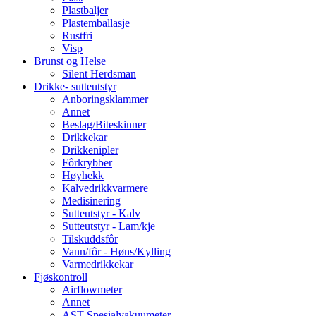
Plastbaljer
Plastemballasje
Rustfri
Visp
Brunst og Helse
Silent Herdsman
Drikke- sutteutstyr
Anboringsklammer
Annet
Beslag/Biteskinner
Drikkekar
Drikkenipler
Fôrkrybber
Høyhekk
Kalvedrikkvarmere
Medisinering
Sutteutstyr - Kalv
Sutteutstyr - Lam/kje
Tilskuddsfôr
Vann/fôr - Høns/Kylling
Varmedrikkekar
Fjøskontroll
Airflowmeter
Annet
AST Spesialvakuumeter