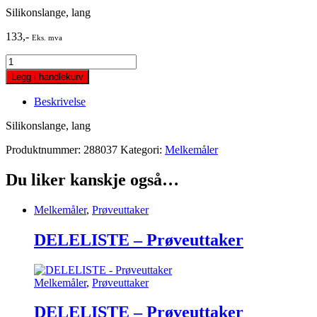
Silikonslange, lang
133
,-
Eks. mva
Silikonslange,
lang
Legg i handlekurv
quantity
Beskrivelse
Silikonslange, lang
Produktnummer:
288037
Kategori:
Melkemåler
Du liker kanskje også…
Melkemåler
,
Prøveuttaker
DELELISTE – Prøveuttaker
Melkemåler
,
Prøveuttaker
DELELISTE – Prøveuttaker