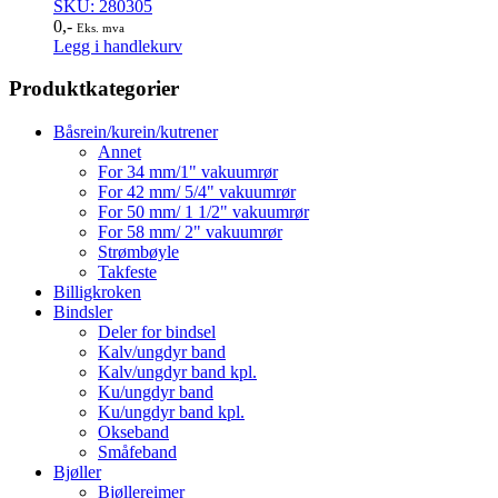
SKU: 280305
0
,-
Eks. mva
Legg i handlekurv
Produktkategorier
Båsrein/kurein/kutrener
Annet
For 34 mm/1" vakuumrør
For 42 mm/ 5/4" vakuumrør
For 50 mm/ 1 1/2" vakuumrør
For 58 mm/ 2" vakuumrør
Strømbøyle
Takfeste
Billigkroken
Bindsler
Deler for bindsel
Kalv/ungdyr band
Kalv/ungdyr band kpl.
Ku/ungdyr band
Ku/ungdyr band kpl.
Okseband
Småfeband
Bjøller
Bjøllereimer