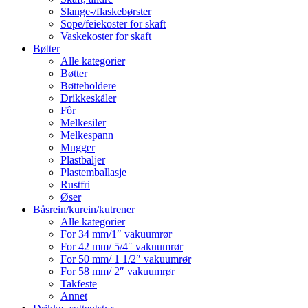
Slange-/flaskebørster
Sope/feiekoster for skaft
Vaskekoster for skaft
Bøtter
Alle kategorier
Bøtter
Bøtteholdere
Drikkeskåler
Fôr
Melkesiler
Melkespann
Mugger
Plastbaljer
Plastemballasje
Rustfri
Øser
Båsrein/kurein/kutrener
Alle kategorier
For 34 mm/1″ vakuumrør
For 42 mm/ 5/4″ vakuumrør
For 50 mm/ 1 1/2″ vakuumrør
For 58 mm/ 2″ vakuumrør
Takfeste
Annet