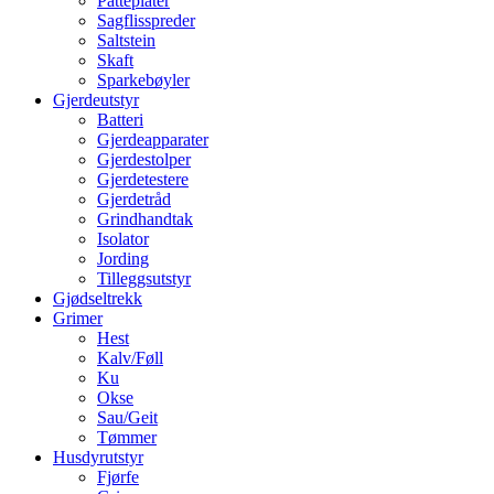
Patteplater
Sagflisspreder
Saltstein
Skaft
Sparkebøyler
Gjerdeutstyr
Batteri
Gjerdeapparater
Gjerdestolper
Gjerdetestere
Gjerdetråd
Grindhandtak
Isolator
Jording
Tilleggsutstyr
Gjødseltrekk
Grimer
Hest
Kalv/Føll
Ku
Okse
Sau/Geit
Tømmer
Husdyrutstyr
Fjørfe