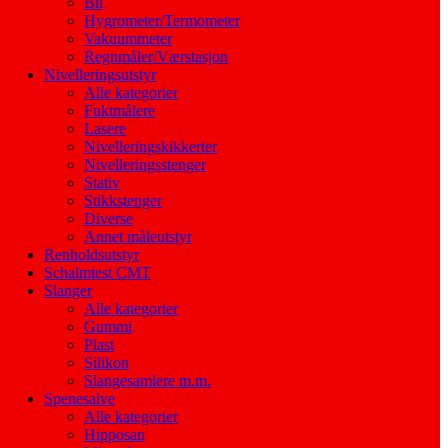
Bil
Hygrometer/Termometer
Vakuummeter
Regnmåler/Værstasjon
Nivelleringsutstyr
Alle kategorier
Fuktmålere
Lasere
Nivelleringskikkerter
Nivelleringsstenger
Stativ
Stikkstenger
Diverse
Annet måleutstyr
Renholdsutstyr
Schalmtest CMT
Slanger
Alle kategorier
Gummi
Plast
Silikon
Slangesamlere m.m.
Spenesalve
Alle kategorier
Hipposan