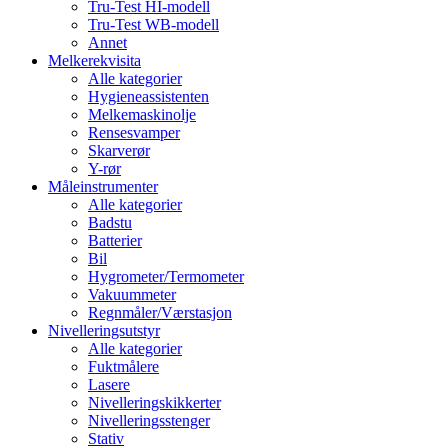
Tru-Test HI-modell
Tru-Test WB-modell
Annet
Melkerekvisita
Alle kategorier
Hygieneassistenten
Melkemaskinolje
Rensesvamper
Skarverør
Y-rør
Måleinstrumenter
Alle kategorier
Badstu
Batterier
Bil
Hygrometer/Termometer
Vakuummeter
Regnmåler/Værstasjon
Nivelleringsutstyr
Alle kategorier
Fuktmålere
Lasere
Nivelleringskikkerter
Nivelleringsstenger
Stativ