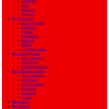
Kalv/Føll
Okse
Sau/Geit
Tømmer
Hygieneutstyr
Alle kategorier
Fjøsdress
Fjøslue
Førstehjelp
Infoskilt
Matter
Overtrekksklær
Insektbekjempelse
Alle kategorier
Fluemidler
Rottebekjempelse
Klov/hovskjæreutstyr
Alle kategorier
Hovkniver
Klovboksdeler
Rasp/fres
Saks/tang
Annet
Merkeutstyr
Melkemåler