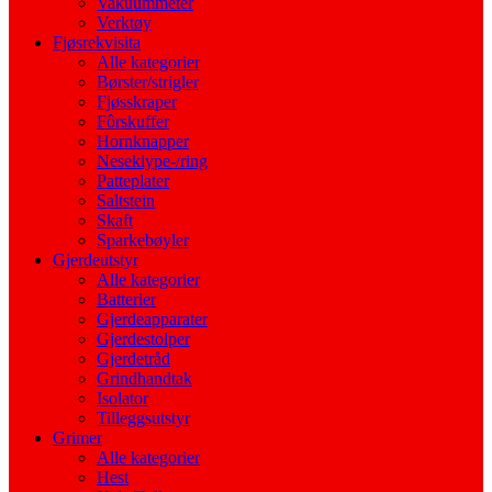
Vakuummeter
Verktøy
Fjøsrekvisita
Alle kategorier
Børster/strigler
Fjøsskraper
Fôrskuffer
Hornknapper
Neseklype-/ring
Patteplater
Saltstein
Skaft
Sparkebøyler
Gjerdeutstyr
Alle kategorier
Batterier
Gjerdeapparater
Gjerdestolper
Gjerdetråd
Grindhandtak
Isolator
Tilleggsutstyr
Grimer
Alle kategorier
Hest