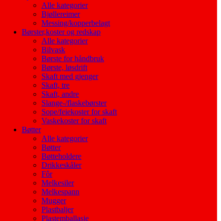
Alle kategorier
Bjøllereimer
Messing/kopperbelagt
Børster,koster og redskap
Alle kategorier
Bilvask
Børste for håndbruk
Børste, løsdrift
Skaft med gjenger
Skaft, tre
Skaft, andre
Slange-/flaskebørster
Sope/feiekoster for skaft
Vaskekoster for skaft
Bøtter
Alle kategorier
Bøtter
Bøtteholdere
Drikkeskåler
Fôr
Melkesiler
Melkespann
Mugger
Plastbaljer
Plastemballasje