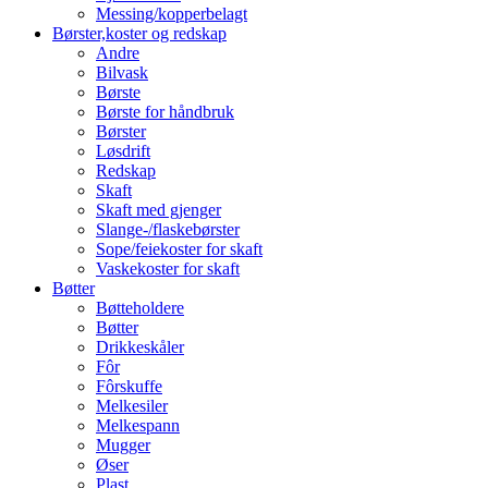
Messing/kopperbelagt
Børster,koster og redskap
Andre
Bilvask
Børste
Børste for håndbruk
Børster
Løsdrift
Redskap
Skaft
Skaft med gjenger
Slange-/flaskebørster
Sope/feiekoster for skaft
Vaskekoster for skaft
Bøtter
Bøtteholdere
Bøtter
Drikkeskåler
Fôr
Fôrskuffe
Melkesiler
Melkespann
Mugger
Øser
Plast