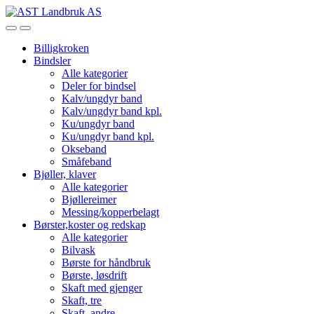
Skip
Skip
to
to
Open
Close
navigation
content
Billigkroken
Bindsler
Alle kategorier
Deler for bindsel
Kalv/ungdyr band
Kalv/ungdyr band kpl.
Ku/ungdyr band
Ku/ungdyr band kpl.
Okseband
Småfeband
Bjøller, klaver
Alle kategorier
Bjøllereimer
Messing/kopperbelagt
Børster,koster og redskap
Alle kategorier
Bilvask
Børste for håndbruk
Børste, løsdrift
Skaft med gjenger
Skaft, tre
Skaft, andre