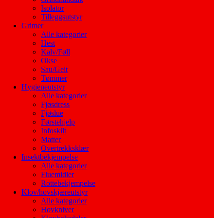
Isolator
Tilleggsutstyr
Grimer
Alle kategorier
Hest
Kalv/Føll
Okse
Sau/Geit
Tømmer
Hygieneutstyr
Alle kategorier
Fjøsdress
Fjøslue
Førstehjelp
Infoskilt
Matter
Overtrekksklær
Insektbekjempelse
Alle kategorier
Fluemidler
Rottebekjempelse
Klov/hovskjæreutstyr
Alle kategorier
Hovkniver