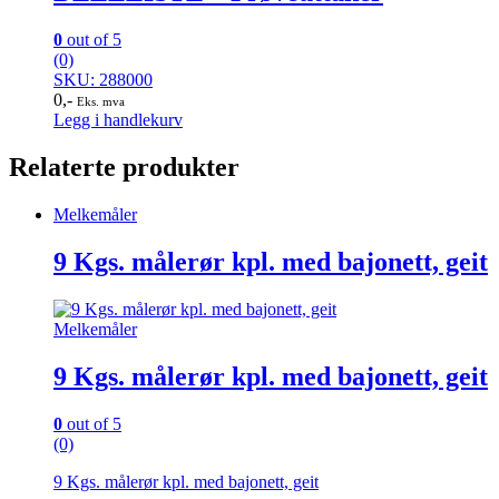
0
out of 5
(0)
SKU: 288000
0
,-
Eks. mva
Legg i handlekurv
Relaterte produkter
Melkemåler
9 Kgs. målerør kpl. med bajonett, geit
Melkemåler
9 Kgs. målerør kpl. med bajonett, geit
0
out of 5
(0)
9 Kgs. målerør kpl. med bajonett, geit