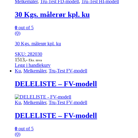
Melkemåler
,
Tru-Test FD-modell
,
Tru-Test HI-modell
30 Kgs. målerør kpl. ku
0
out of 5
(0)
30 Kgs. målerør kpl. ku
SKU: 282030
1513
,-
Eks. mva
Legg i handlekurv
Ku
,
Melkemåler
,
Tru-Test FV-modell
DELELISTE – FV-modell
Ku
,
Melkemåler
,
Tru-Test FV-modell
DELELISTE – FV-modell
0
out of 5
(0)