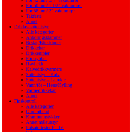
For 42 mm/ 5/4″ vakuumrør
For 50 mm/ 1 1/2″ vakuumrør
For 58 mm/ 2″ vakuumrør
Takfeste
Annet
Drikke- sutteutstyr
Alle kategorier
Anboringsklammer
Beslag/Biteskinner
Drikkekar
Drikkenipler
Fôrkrybber
Høyhekk
Kalvedrikkvarmere
Sutteutstyr – Kalv
Sutteutstyr – Lam/kje
Vann/fôr – Høns/Kylling
Varmedrikkekar
Annet
Fjøskontroll
Alle kategorier
Gummibend
Kranmunnstykker
Annet måleutstyr
Pulsatortester PT IV