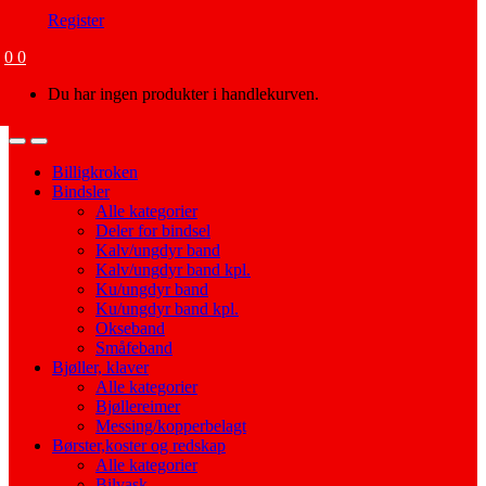
Register
0
0
Du har ingen produkter i handlekurven.
Open
Close
Billigkroken
Bindsler
Alle kategorier
Deler for bindsel
Kalv/ungdyr band
Kalv/ungdyr band kpl.
Ku/ungdyr band
Ku/ungdyr band kpl.
Okseband
Småfeband
Bjøller, klaver
Alle kategorier
Bjøllereimer
Messing/kopperbelagt
Børster,koster og redskap
Alle kategorier
Bilvask