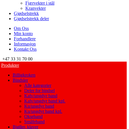
Fjærvekter i stål
Kranvekter
Gjødselstrekk
Gjødselstrekk deler
Om Oss
Min konto
Forhandlere
Informasjon
Kontakt Oss
+47 33 31 70 00
Produkter
Billigkroken
Bindsler
Alle kategorier
Deler for bindsel
Kalv/ungdyr band
Kalv/ungdyr band kpl.
Ku/ungdyr band
Ku/ungdyr band kpl.
Okseband
Småfeband
Bjøller, klaver