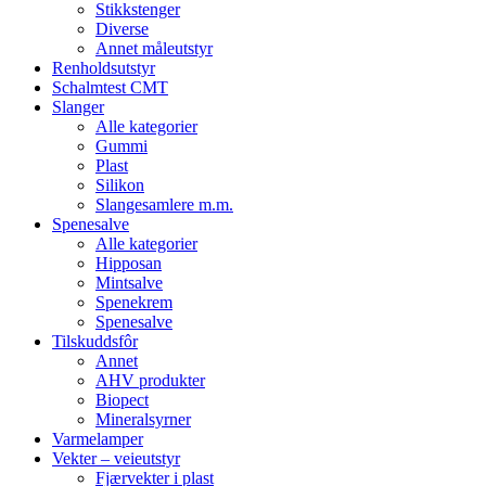
Stikkstenger
Diverse
Annet måleutstyr
Renholdsutstyr
Schalmtest CMT
Slanger
Alle kategorier
Gummi
Plast
Silikon
Slangesamlere m.m.
Spenesalve
Alle kategorier
Hipposan
Mintsalve
Spenekrem
Spenesalve
Tilskuddsfôr
Annet
AHV produkter
Biopect
Mineralsyrner
Varmelamper
Vekter – veieutstyr
Fjærvekter i plast