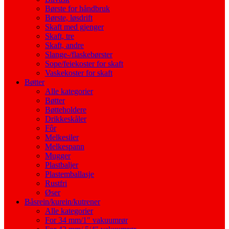
Børste for håndbruk
Børste, løsdrift
Skaft med gjenger
Skaft, tre
Skaft, andre
Slange-/flaskebørster
Sope/feiekoster for skaft
Vaskekoster for skaft
Bøtter
Alle kategorier
Bøtter
Bøtteholdere
Drikkeskåler
Fôr
Melkesiler
Melkespann
Mugger
Plastbaljer
Plastemballasje
Rustfri
Øser
Båsrein/kurein/kutrener
Alle kategorier
For 34 mm/1″ vakuumrør