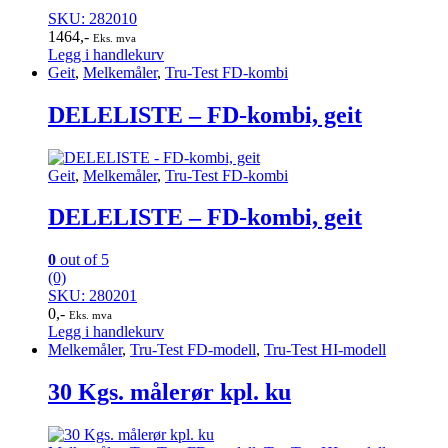
SKU: 282010
1464
,-
Eks. mva
Legg i handlekurv
Geit
,
Melkemåler
,
Tru-Test FD-kombi
DELELISTE – FD-kombi, geit
Geit
,
Melkemåler
,
Tru-Test FD-kombi
DELELISTE – FD-kombi, geit
0
out of 5
(0)
SKU: 280201
0
,-
Eks. mva
Legg i handlekurv
Melkemåler
,
Tru-Test FD-modell
,
Tru-Test HI-modell
30 Kgs. målerør kpl. ku