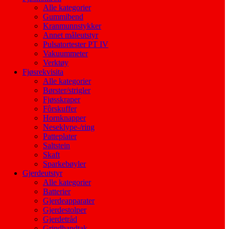
Alle kategorier
Gummibend
Kranmunnstykker
Annet måleutstyr
Pulsatortester PT IV
Vakuummeter
Verktøy
Fjøsrekvisita
Alle kategorier
Børster/strigler
Fjøsskraper
Fôrskuffer
Hornknapper
Neseklype-/ring
Patteplater
Saltstein
Skaft
Sparkebøyler
Gjerdeutstyr
Alle kategorier
Batterier
Gjerdeapparater
Gjerdestolper
Gjerdetråd
Grindhandtak