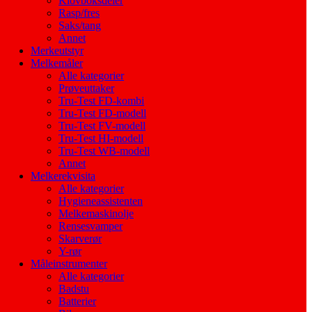
Klovboksdeler
Rasp/fres
Saks/tang
Annet
Merkeutstyr
Melkemåler
Alle kategorier
Prøveuttaker
Tru-Test FD-kombi
Tru-Test FD-modell
Tru-Test FV-modell
Tru-Test HI-modell
Tru-Test WB-modell
Annet
Melkerekvisita
Alle kategorier
Hygieneassistenten
Melkemaskinolje
Rensesvamper
Skarverør
Y-rør
Måleinstrumenter
Alle kategorier
Badstu
Batterier