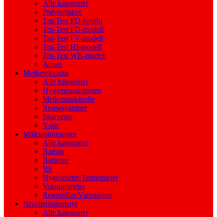
Alle kategorier
Prøveuttaker
Tru-Test FD-kombi
Tru-Test FD-modell
Tru-Test FV-modell
Tru-Test HI-modell
Tru-Test WB-modell
Annet
Melkerekvisita
Alle kategorier
Hygieneassistenten
Melkemaskinolje
Rensesvamper
Skarverør
Y-rør
Måleinstrumenter
Alle kategorier
Badstu
Batterier
Bil
Hygrometer/Termometer
Vakuummeter
Regnmåler/Værstasjon
Nivelleringsutstyr
Alle kategorier