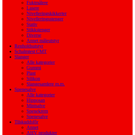
Fuktmålere
Lasere
Nivelleringskikkerter
Nivelleringsstenger
Stativ
Stikkstenger
Diverse
Annet måleutstyr
Renholdsutstyr
Schalmtest CMT
Slanger
Alle kategorier
Gummi
Plast
Silikon
Slangesamlere m.m.
Spenesalve
Alle kategorier
Hipposan
Mintsalve
Spenekrem
Spenesalve
Tilskuddsfôr
Annet
AHV produkter