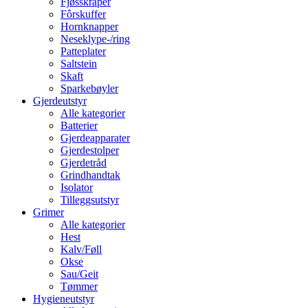
Fjøsskraper
Fôrskuffer
Hornknapper
Neseklype-/ring
Patteplater
Saltstein
Skaft
Sparkebøyler
Gjerdeutstyr
Alle kategorier
Batterier
Gjerdeapparater
Gjerdestolper
Gjerdetråd
Grindhandtak
Isolator
Tilleggsutstyr
Grimer
Alle kategorier
Hest
Kalv/Føll
Okse
Sau/Geit
Tømmer
Hygieneutstyr