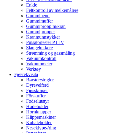
Enkle
Feltkontroll av melkemålere
Gummibend
Gummimuffer
Gummipropp m/kran
Gummipropper
Kranmunnstykker
Pulsatortester PT IV
Slangelukkere
Strømming og gassmåling
Vakuumkontroll
Vakuummeter
Verktøy
Fjøsrekvisita
Børster/strigler
Dyrevelferd
Fjøsskraper
Fôrskuffer
Fødselutstyr
Hodeholder
Hornknapper
Klippemaskiner
Kuhaleholder
Neseklype-/ring