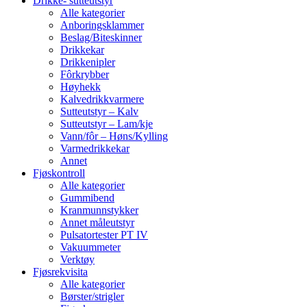
Drikke- sutteutstyr
Alle kategorier
Anboringsklammer
Beslag/Biteskinner
Drikkekar
Drikkenipler
Fôrkrybber
Høyhekk
Kalvedrikkvarmere
Sutteutstyr – Kalv
Sutteutstyr – Lam/kje
Vann/fôr – Høns/Kylling
Varmedrikkekar
Annet
Fjøskontroll
Alle kategorier
Gummibend
Kranmunnstykker
Annet måleutstyr
Pulsatortester PT IV
Vakuummeter
Verktøy
Fjøsrekvisita
Alle kategorier
Børster/strigler