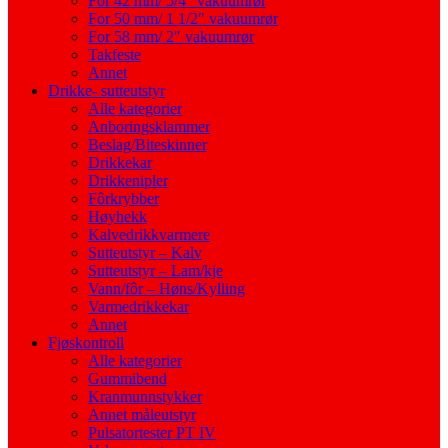
For 42 mm/ 5/4″ vakuumrør
For 50 mm/ 1 1/2″ vakuumrør
For 58 mm/ 2″ vakuumrør
Takfeste
Annet
Drikke- sutteutstyr
Alle kategorier
Anboringsklammer
Beslag/Biteskinner
Drikkekar
Drikkenipler
Fôrkrybber
Høyhekk
Kalvedrikkvarmere
Sutteutstyr – Kalv
Sutteutstyr – Lam/kje
Vann/fôr – Høns/Kylling
Varmedrikkekar
Annet
Fjøskontroll
Alle kategorier
Gummibend
Kranmunnstykker
Annet måleutstyr
Pulsatortester PT IV