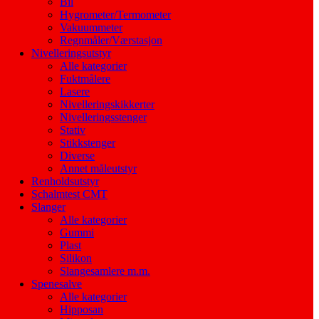
Bil
Hygrometer/Termometer
Vakuummeter
Regnmåler/Værstasjon
Nivelleringsutstyr
Alle kategorier
Fuktmålere
Lasere
Nivelleringskikkerter
Nivelleringsstenger
Stativ
Stikkstenger
Diverse
Annet måleutstyr
Renholdsutstyr
Schalmtest CMT
Slanger
Alle kategorier
Gummi
Plast
Silikon
Slangesamlere m.m.
Spenesalve
Alle kategorier
Hipposan