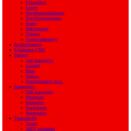
Fuktmålere
Lasere
Nivelleringskikkerter
Nivelleringsstenger
Stativ
Stikkstenger
Diverse
Annet måleutstyr
Renholdsutstyr
Schalmtest CMT
Slanger
Alle kategorier
Gummi
Plast
Silikon
Slangesamlere m.m.
Spenesalve
Alle kategorier
Hipposan
Mintsalve
Spenekrem
Spenesalve
Tilskuddsfôr
Annet
AHV produkter