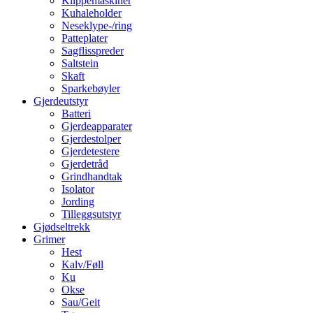
Klippemaskiner
Kuhaleholder
Neseklype-/ring
Patteplater
Sagflisspreder
Saltstein
Skaft
Sparkebøyler
Gjerdeutstyr
Batteri
Gjerdeapparater
Gjerdestolper
Gjerdetestere
Gjerdetråd
Grindhandtak
Isolator
Jording
Tilleggsutstyr
Gjødseltrekk
Grimer
Hest
Kalv/Føll
Ku
Okse
Sau/Geit