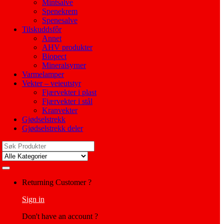
Mintsalve
Spenekrem
Spenesalve
Tilskuddsfôr
Annet
AHV produkter
Biopect
Mineralsyrner
Varmelamper
Vekter – veieutstyr
Fjærvekter i plast
Fjærvekter i stål
Kranvekter
Gjødselstrekk
Gjødselstrekk deler
Search
for:
My
Returning Customer ?
Account
Sign in
Don't have an account ?