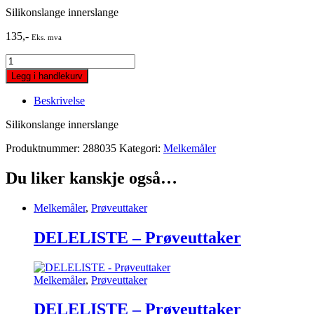
Silikonslange innerslange
135
,-
Eks. mva
Silikonslange
innerslange
Legg i handlekurv
quantity
Beskrivelse
Silikonslange innerslange
Produktnummer:
288035
Kategori:
Melkemåler
Du liker kanskje også…
Melkemåler
,
Prøveuttaker
DELELISTE – Prøveuttaker
Melkemåler
,
Prøveuttaker
DELELISTE – Prøveuttaker