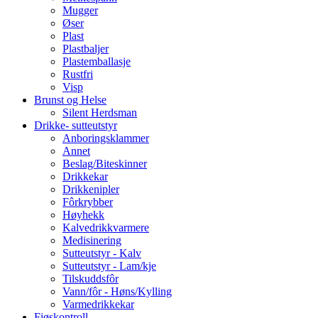
Mugger
Øser
Plast
Plastbaljer
Plastemballasje
Rustfri
Visp
Brunst og Helse
Silent Herdsman
Drikke- sutteutstyr
Anboringsklammer
Annet
Beslag/Biteskinner
Drikkekar
Drikkenipler
Fôrkrybber
Høyhekk
Kalvedrikkvarmere
Medisinering
Sutteutstyr - Kalv
Sutteutstyr - Lam/kje
Tilskuddsfôr
Vann/fôr - Høns/Kylling
Varmedrikkekar
Fjøskontroll