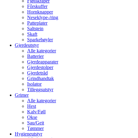
Fjøsskraper
Fôrskuffer
Hornknapper
Neseklype-/ring
Patteplater
Saltstein
Skaft
Sparkebøyler
Gjerdeutstyr
Alle kategorier
Batterier
Gjerdeapparater
Gjerdestolper
Gjerdetråd
Grindhandtak
Isolator
Tilleggsutstyr
Grimer
Alle kategorier
Hest
Kalv/Føll
Okse
Sau/Geit
Tømmer
Hygieneutstyr