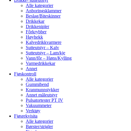
Drikke- sutteutstyr
Alle kategorier
Anboringsklammer
Beslag/Biteskinner
Drikkekar
Drikkenipler
Fôrkrybber
Høyhekk
Kalvedrikkvarmere
Sutteutstyr – Kalv
Sutteutstyr – Lam/kje
Vann/fôr – Høns/Kylling
Varmedrikkekar
Annet
Fjøskontroll
Alle kategorier
Gummibend
Kranmunnstykker
Annet måleutstyr
Pulsatortester PT IV
Vakuummeter
Verktøy
Fjøsrekvisita
Alle kategorier
Børster/strigler