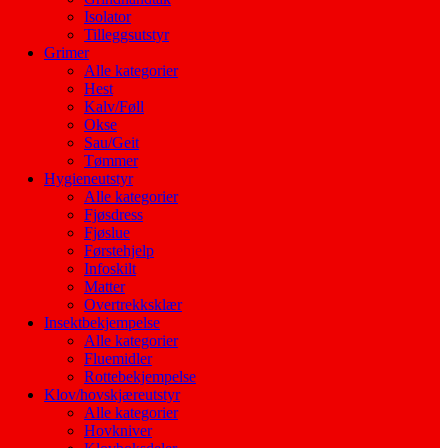
Isolator
Tilleggsutstyr
Grimer
Alle kategorier
Hest
Kalv/Føll
Okse
Sau/Geit
Tømmer
Hygieneutstyr
Alle kategorier
Fjøsdress
Fjøslue
Førstehjelp
Infoskilt
Matter
Overtrekksklær
Insektbekjempelse
Alle kategorier
Fluemidler
Rottebekjempelse
Klov/hovskjæreutstyr
Alle kategorier
Hovkniver