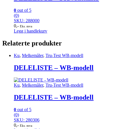
0
out of 5
(0)
SKU: 288000
0
,-
Eks. mva
Legg i handlekurv
Relaterte produkter
Ku
,
Melkemåler
,
Tru-Test WB-modell
DELELISTE – WB-modell
Ku
,
Melkemåler
,
Tru-Test WB-modell
DELELISTE – WB-modell
0
out of 5
(0)
SKU: 280306
0
,-
Eks. mva