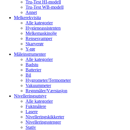
Tru-Test HI-modell
Tru-Test WB-modell
Annet
Melkerekvisita
Alle kategorier
Hygieneassistenten
Melkemaskinolje
Rensesvamper
Skarverør
Y-rør
Måleinstrumenter
Alle kategorier
Badstu
Batterier
Bil
Hygrometer/Termometer
Vakuummeter
Regnmåler/Værstasjon
Nivelleringsutstyr
Alle kategorier
Fuktmålere
Lasere
Nivelleringskikkerter
Nivelleringsstenger
Stativ