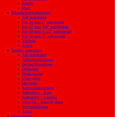
Rustfri
Øser
Båsrein/kurein/kutrener
Alle kategorier
For 34 mm/1″ vakuumrør
For 42 mm/ 5/4″ vakuumrør
For 50 mm/ 1 1/2″ vakuumrør
For 58 mm/ 2″ vakuumrør
Takfeste
Annet
Drikke- sutteutstyr
Alle kategorier
Anboringsklammer
Beslag/Biteskinner
Drikkekar
Drikkenipler
Fôrkrybber
Høyhekk
Kalvedrikkvarmere
Sutteutstyr – Kalv
Sutteutstyr – Lam/kje
Vann/fôr – Høns/Kylling
Varmedrikkekar
Annet
Fjøskontroll