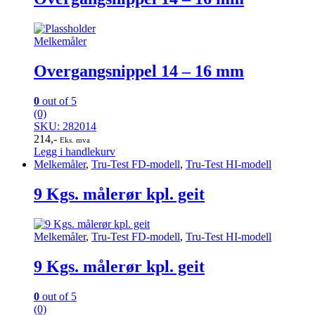
Melkemåler
Overgangsnippel 14 – 16 mm
0
out of 5
(0)
SKU: 282014
214
,-
Eks. mva
Legg i handlekurv
Melkemåler
,
Tru-Test FD-modell
,
Tru-Test HI-modell
9 Kgs. målerør kpl. geit
Melkemåler
,
Tru-Test FD-modell
,
Tru-Test HI-modell
9 Kgs. målerør kpl. geit
0
out of 5
(0)