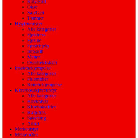
Kalv/Føll
Okse
Sau/Geit
Tømmer
Hygieneutstyr
Alle kategorier
Fjøsdress
Fjøslue
Førstehjelp
Infoskilt
Matter
Overtrekksklær
Insektbekjempelse
Alle kategorier
Fluemidler
Rottebekjempelse
Klov/hovskjæreutstyr
Alle kategorier
Hovkniver
Klovboksdeler
Rasp/fres
Saks/tang
Annet
Merkeutstyr
Melkemåler