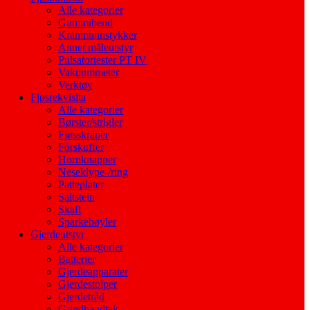
Alle kategorier
Gummibend
Kranmunnstykker
Annet måleutstyr
Pulsatortester PT IV
Vakuummeter
Verktøy
Fjøsrekvisita
Alle kategorier
Børster/strigler
Fjøsskraper
Fôrskuffer
Hornknapper
Neseklype-/ring
Patteplater
Saltstein
Skaft
Sparkebøyler
Gjerdeutstyr
Alle kategorier
Batterier
Gjerdeapparater
Gjerdestolper
Gjerdetråd
Grindhandtak