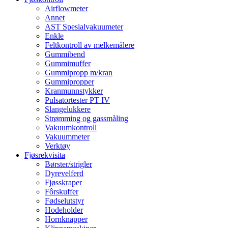
Airflowmeter
Annet
AST Spesialvakuumeter
Enkle
Feltkontroll av melkemålere
Gummibend
Gummimuffer
Gummipropp m/kran
Gummipropper
Kranmunnstykker
Pulsatortester PT IV
Slangelukkere
Strømming og gassmåling
Vakuumkontroll
Vakuummeter
Verktøy
Fjøsrekvisita
Børster/strigler
Dyrevelferd
Fjøsskraper
Fôrskuffer
Fødselutstyr
Hodeholder
Hornknapper