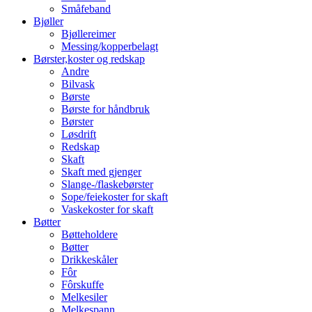
Småfeband
Bjøller
Bjøllereimer
Messing/kopperbelagt
Børster,koster og redskap
Andre
Bilvask
Børste
Børste for håndbruk
Børster
Løsdrift
Redskap
Skaft
Skaft med gjenger
Slange-/flaskebørster
Sope/feiekoster for skaft
Vaskekoster for skaft
Bøtter
Bøtteholdere
Bøtter
Drikkeskåler
Fôr
Fôrskuffe
Melkesiler
Melkespann