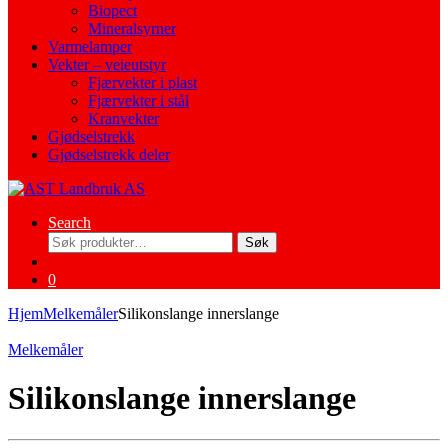
Biopect
Mineralsyrner
Varmelamper
Vekter – veieutstyr
Fjærvekter i plast
Fjærvekter i stål
Kranvekter
Gjødselstrekk
Gjødselstrekk deler
Search
Søk
Søk
etter:
0
Hjem
Melkemåler
Silikonslange innerslange
Melkemåler
Silikonslange innerslange