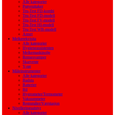
Alle kategorier
Prøveuttaker
Tru-Test FD-kombi
Tru-Test FD-modell
Tru-Test FV-modell
Tru-Test HI-modell
Tru-Test WB-modell
Annet
Melkerekvisita
Alle kategorier
Hygieneassistenten
Melkemaskinolje
Rensesvamper
Skarverør
Y-rør
Måleinstrumenter
Alle kategorier
Badstu
Batterier
Bil
Hygrometer/Termometer
Vakuummeter
Regnmåler/Værstasjon
Nivelleringsutstyr
Alle kategorier