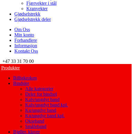
Fjærvekter i stål
Kranvekter
Gjødselstrekk
Gjødselstrekk deler
Om Oss
Min konto
Forhandlere
Informasjon
Kontakt Oss
+47 33 31 70 00
Produkter
Billigkroken
Bindsler
Alle kategorier
Deler for bindsel
Kalv/ungdyr band
Kalv/ungdyr band kpl.
Ku/ungdyr band
Ku/ungdyr band kpl.
Okseband
Småfeband
Bjøller, klaver