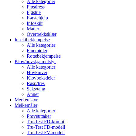
Alle kategorier
Fjøsdress
Fjøslue
Førstehjelp
Infoskilt
Matter
Overtrekksklær
Insektbekjempelse
Alle kategorier
Fluemidler
Rottebekjempelse
Klov/hovskjæreutstyr
Alle kategorier
Hovkniver
Klovboksdeler
Rasp/fres
Saks/tang
Annet
Merkeutstyr
Melkemåler
Alle kategorier
Prøveuttaker
Tru-Test FD-kombi
Tru-Test FD-modell
Tru-Test FV-modell