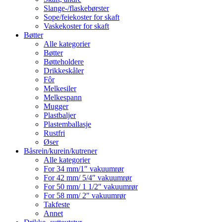
Slange-/flaskebørster
Sope/feiekoster for skaft
Vaskekoster for skaft
Bøtter
Alle kategorier
Bøtter
Bøtteholdere
Drikkeskåler
Fôr
Melkesiler
Melkespann
Mugger
Plastbaljer
Plastemballasje
Rustfri
Øser
Båsrein/kurein/kutrener
Alle kategorier
For 34 mm/1″ vakuumrør
For 42 mm/ 5/4″ vakuumrør
For 50 mm/ 1 1/2″ vakuumrør
For 58 mm/ 2″ vakuumrør
Takfeste
Annet