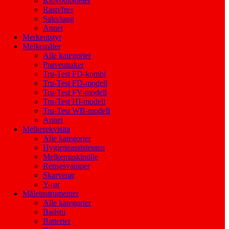
Klovboksdeler
Rasp/fres
Saks/tang
Annet
Merkeutstyr
Melkemåler
Alle kategorier
Prøveuttaker
Tru-Test FD-kombi
Tru-Test FD-modell
Tru-Test FV-modell
Tru-Test HI-modell
Tru-Test WB-modell
Annet
Melkerekvisita
Alle kategorier
Hygieneassistenten
Melkemaskinolje
Rensesvamper
Skarverør
Y-rør
Måleinstrumenter
Alle kategorier
Badstu
Batterier