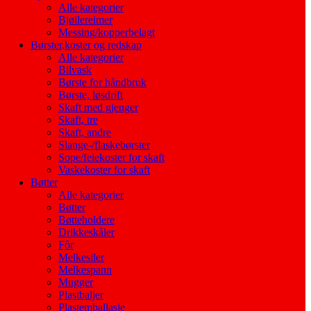
Alle kategorier
Bjøllereimer
Messing/kopperbelagt
Børster,koster og redskap
Alle kategorier
Bilvask
Børste for håndbruk
Børste, løsdrift
Skaft med gjenger
Skaft, tre
Skaft, andre
Slange-/flaskebørster
Sope/feiekoster for skaft
Vaskekoster for skaft
Bøtter
Alle kategorier
Bøtter
Bøtteholdere
Drikkeskåler
Fôr
Melkesiler
Melkespann
Mugger
Plastbaljer
Plastemballasje