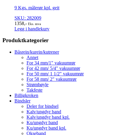
9 Kgs. målerør kpl. geit
SKU: 282009
1358
,-
Eks. mva
Legg i handlekurv
Produktkategorier
Båsrein/kurein/kutrener
Annet
For 34 mm/1" vakuumrør
For 42 mm/ 5/4" vakuumrør
For 50 mm/ 1 1/2" vakuumrør
For 58 mm/ 2" vakuumrør
Strømbøyle
Takfeste
Billigkroken
Bindsler
Deler for bindsel
Kalv/ungdyr band
Kalv/ungdyr band kpl.
Ku/ungdyr band
Ku/ungdyr band kpl.
Okseband