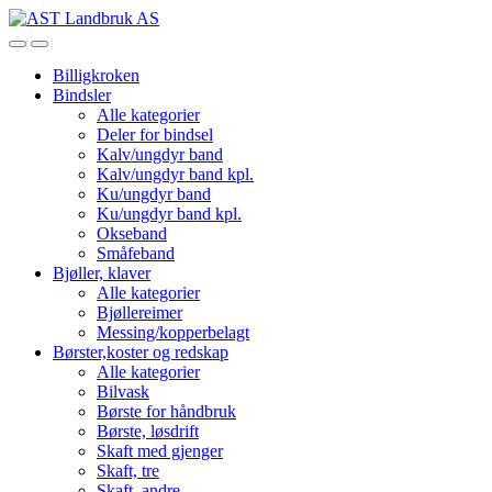
Skip
Skip
to
to
Open
Close
navigation
content
Billigkroken
Bindsler
Alle kategorier
Deler for bindsel
Kalv/ungdyr band
Kalv/ungdyr band kpl.
Ku/ungdyr band
Ku/ungdyr band kpl.
Okseband
Småfeband
Bjøller, klaver
Alle kategorier
Bjøllereimer
Messing/kopperbelagt
Børster,koster og redskap
Alle kategorier
Bilvask
Børste for håndbruk
Børste, løsdrift
Skaft med gjenger
Skaft, tre
Skaft, andre