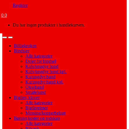
Register
0
0
Du har ingen produkter i handlekurven.
Open
Close
Billigkroken
Bindsler
Alle kategorier
Deler for bindsel
Kalv/ungdyr band
Kalv/ungdyr band kpl.
Ku/ungdyr band
Ku/ungdyr band kpl.
Okseband
Småfeband
Bjøller, klaver
Alle kategorier
Bjøllereimer
Messing/kopperbelagt
Børster,koster og redskap
Alle kategorier
Bilvask