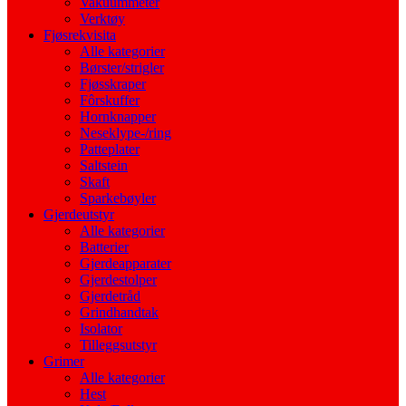
Vakuummeter
Verktøy
Fjøsrekvisita
Alle kategorier
Børster/strigler
Fjøsskraper
Fôrskuffer
Hornknapper
Neseklype-/ring
Patteplater
Saltstein
Skaft
Sparkebøyler
Gjerdeutstyr
Alle kategorier
Batterier
Gjerdeapparater
Gjerdestolper
Gjerdetråd
Grindhandtak
Isolator
Tilleggsutstyr
Grimer
Alle kategorier
Hest