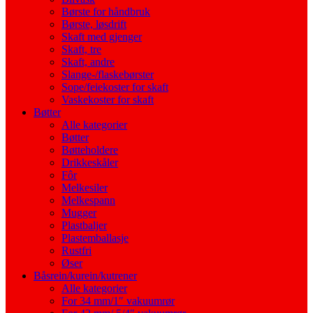
Børste for håndbruk
Børste, løsdrift
Skaft med gjenger
Skaft, tre
Skaft, andre
Slange-/flaskebørster
Sope/feiekoster for skaft
Vaskekoster for skaft
Bøtter
Alle kategorier
Bøtter
Bøtteholdere
Drikkeskåler
Fôr
Melkesiler
Melkespann
Mugger
Plastbaljer
Plastemballasje
Rustfri
Øser
Båsrein/kurein/kutrener
Alle kategorier
For 34 mm/1″ vakuumrør