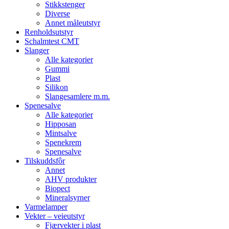
Stikkstenger
Diverse
Annet måleutstyr
Renholdsutstyr
Schalmtest CMT
Slanger
Alle kategorier
Gummi
Plast
Silikon
Slangesamlere m.m.
Spenesalve
Alle kategorier
Hipposan
Mintsalve
Spenekrem
Spenesalve
Tilskuddsfôr
Annet
AHV produkter
Biopect
Mineralsyrner
Varmelamper
Vekter – veieutstyr
Fjærvekter i plast