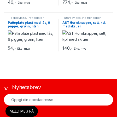
46
,-
774
,-
Eks. mva
Eks. mva
Fjøsrekvisita
,
Patteplater
Fjøsrekvisita
,
Hornknapper
Patteplate plast med lås, 6
AST Hornknapper, sett, kpl.
pigger, grønn, liten
med skruer
54
,-
140
,-
Eks. mva
Eks. mva
Nyhetsbrev