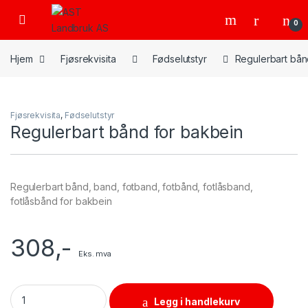
Skip to navigation
Skip to content
Open
0
Hjem
Fjøsrekvisita
Fødselutstyr
Regulerbart bån
Fjøsrekvisita
,
Fødselutstyr
Regulerbart bånd for bakbein
Regulerbart bånd, band, fotband, fotbånd, fotlåsband,
fotlåsbånd for bakbein
308
,-
Eks. mva
Regulerbart bånd for bakbein quantity
Legg i handlekurv