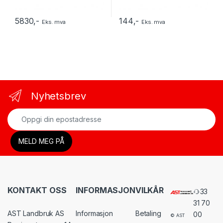
5830
,-
144
,-
Eks. mva
Eks. mva
Nyhetsbrev
KONTAKT OSS
INFORMASJON
VILKÅR
33
31 70
AST Landbruk AS
Informasjon
Betaling
00
© AST