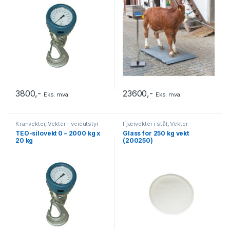
3800
,-
23600
,-
Eks. mva
Eks. mva
Kranvekter
,
Vekter - veieutstyr
Fjærvekter i stål
,
Vekter -
veieutstyr
TEO-silovekt 0 – 2000 kg x
Glass for 250 kg vekt
20 kg
(200250)