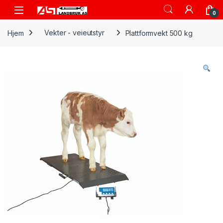
Skip to navigation
Skip to content
Open
0
Hjem
Vekter - veieutstyr
Plattformvekt 500 kg