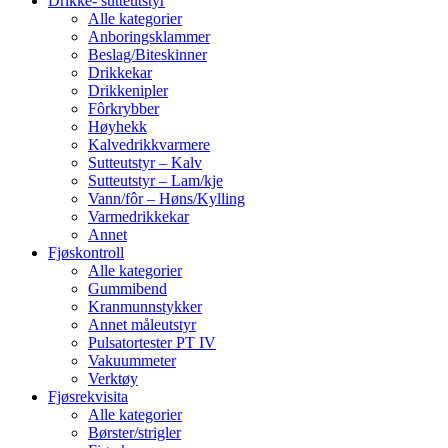
Drikke- sutteutstyr
Alle kategorier
Anboringsklammer
Beslag/Biteskinner
Drikkekar
Drikkenipler
Fôrkrybber
Høyhekk
Kalvedrikkvarmere
Sutteutstyr – Kalv
Sutteutstyr – Lam/kje
Vann/fôr – Høns/Kylling
Varmedrikkekar
Annet
Fjøskontroll
Alle kategorier
Gummibend
Kranmunnstykker
Annet måleutstyr
Pulsatortester PT IV
Vakuummeter
Verktøy
Fjøsrekvisita
Alle kategorier
Børster/strigler