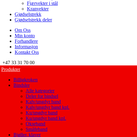
Fjærvekter i stål
Kranvekter
Gjødselstrekk
Gjødselstrekk deler
Om Oss
Min konto
Forhandlere
Informasjon
Kontakt Oss
+47 33 31 70 00
Produkter
Billigkroken
Bindsler
Alle kategorier
Deler for bindsel
Kalv/ungdyr band
Kalv/ungdyr band kpl.
Ku/ungdyr band
Ku/ungdyr band kpl.
Okseband
Småfeband
Bjøller, klaver