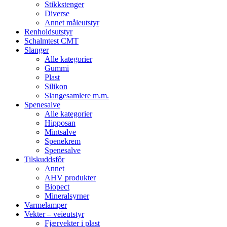
Stikkstenger
Diverse
Annet måleutstyr
Renholdsutstyr
Schalmtest CMT
Slanger
Alle kategorier
Gummi
Plast
Silikon
Slangesamlere m.m.
Spenesalve
Alle kategorier
Hipposan
Mintsalve
Spenekrem
Spenesalve
Tilskuddsfôr
Annet
AHV produkter
Biopect
Mineralsyrner
Varmelamper
Vekter – veieutstyr
Fjærvekter i plast