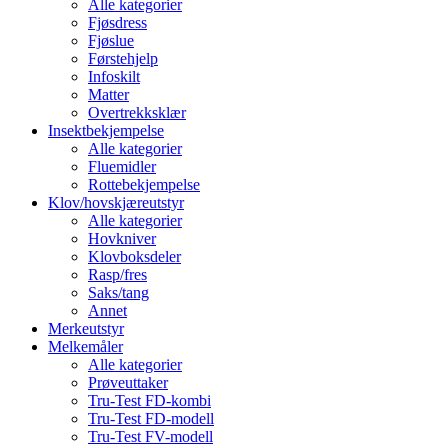
Alle kategorier
Fjøsdress
Fjøslue
Førstehjelp
Infoskilt
Matter
Overtrekksklær
Insektbekjempelse
Alle kategorier
Fluemidler
Rottebekjempelse
Klov/hovskjæreutstyr
Alle kategorier
Hovkniver
Klovboksdeler
Rasp/fres
Saks/tang
Annet
Merkeutstyr
Melkemåler
Alle kategorier
Prøveuttaker
Tru-Test FD-kombi
Tru-Test FD-modell
Tru-Test FV-modell