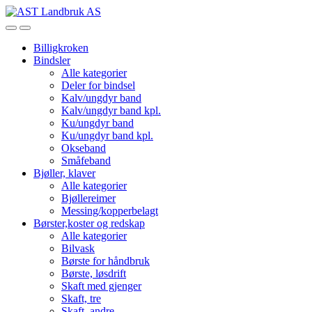
Skip
Skip
to
to
Open
Close
navigation
content
Billigkroken
Bindsler
Alle kategorier
Deler for bindsel
Kalv/ungdyr band
Kalv/ungdyr band kpl.
Ku/ungdyr band
Ku/ungdyr band kpl.
Okseband
Småfeband
Bjøller, klaver
Alle kategorier
Bjøllereimer
Messing/kopperbelagt
Børster,koster og redskap
Alle kategorier
Bilvask
Børste for håndbruk
Børste, løsdrift
Skaft med gjenger
Skaft, tre
Skaft, andre