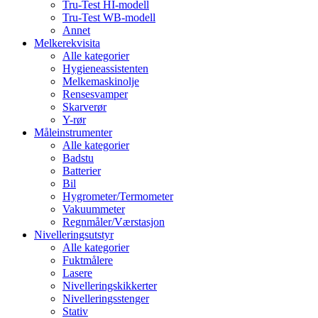
Tru-Test HI-modell
Tru-Test WB-modell
Annet
Melkerekvisita
Alle kategorier
Hygieneassistenten
Melkemaskinolje
Rensesvamper
Skarverør
Y-rør
Måleinstrumenter
Alle kategorier
Badstu
Batterier
Bil
Hygrometer/Termometer
Vakuummeter
Regnmåler/Værstasjon
Nivelleringsutstyr
Alle kategorier
Fuktmålere
Lasere
Nivelleringskikkerter
Nivelleringsstenger
Stativ