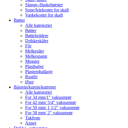
Slange-/flaskebørster
Sope/feiekoster for skaft
Vaskekoster for skaft
Bøtter
Alle kategorier
Bøtter
Bøtteholdere
Drikkeskåler
Fôr
Melkesiler
Melkespann
Mugger
Plastbaljer
Plastemballasje
Rustfri
Øser
Båsrein/kurein/kutrener
Alle kategorier
For 34 mm/1″ vakuumrør
For 42 mm/ 5/4″ vakuumrør
For 50 mm/ 1 1/2″ vakuumrør
For 58 mm/ 2″ vakuumrør
Takfeste
Annet