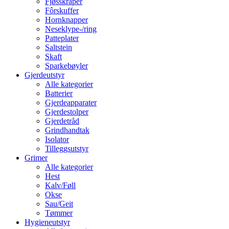
Fjøsskraper
Fôrskuffer
Hornknapper
Neseklype-/ring
Patteplater
Saltstein
Skaft
Sparkebøyler
Gjerdeutstyr
Alle kategorier
Batterier
Gjerdeapparater
Gjerdestolper
Gjerdetråd
Grindhandtak
Isolator
Tilleggsutstyr
Grimer
Alle kategorier
Hest
Kalv/Føll
Okse
Sau/Geit
Tømmer
Hygieneutstyr