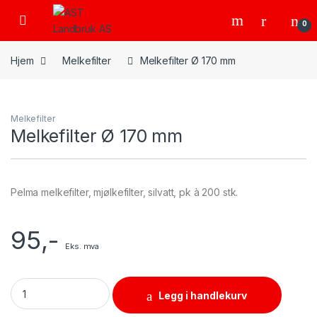
Skip to navigation
Skip to content
Open
0
Hjem
Melkefilter
Melkefilter Ø 170 mm
Melkefilter
Melkefilter Ø 170 mm
Pelma melkefilter, mjølkefilter, silvatt, pk à 200 stk.
95
,-
Eks. mva
Melkefilter Ø 170 mm quantity
Legg i handlekurv