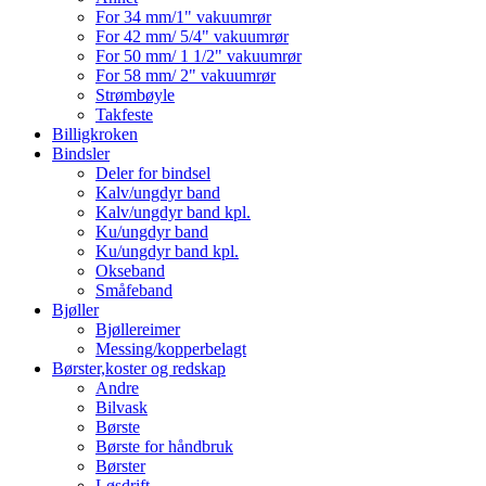
For 34 mm/1" vakuumrør
For 42 mm/ 5/4" vakuumrør
For 50 mm/ 1 1/2" vakuumrør
For 58 mm/ 2" vakuumrør
Strømbøyle
Takfeste
Billigkroken
Bindsler
Deler for bindsel
Kalv/ungdyr band
Kalv/ungdyr band kpl.
Ku/ungdyr band
Ku/ungdyr band kpl.
Okseband
Småfeband
Bjøller
Bjøllereimer
Messing/kopperbelagt
Børster,koster og redskap
Andre
Bilvask
Børste
Børste for håndbruk
Børster
Løsdrift