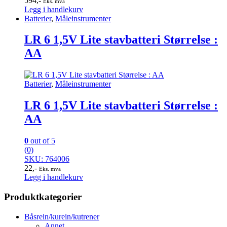
594
,-
Eks. mva
Legg i handlekurv
Batterier
,
Måleinstrumenter
LR 6 1,5V Lite stavbatteri Størrelse :
AA
Batterier
,
Måleinstrumenter
LR 6 1,5V Lite stavbatteri Størrelse :
AA
0
out of 5
(0)
SKU: 764006
22
,-
Eks. mva
Legg i handlekurv
Produktkategorier
Båsrein/kurein/kutrener
Annet