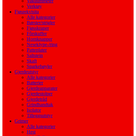
Vakuummeter
Verktøy
Fjøsrekvisita
Alle kategorier
Børster/strigler
Fjøsskraper
Fôrskuffer
Hornknapper
Neseklype-/ring
Patteplater
Saltstein
Skaft
Sparkebøyler
Gjerdeutstyr
Alle kategorier
Batterier
Gjerdeapparater
Gjerdestolper
Gjerdetråd
Grindhandtak
Isolator
Tilleggsutstyr
Grimer
Alle kategorier
Hest