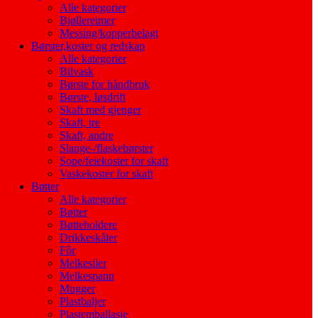
Alle kategorier
Bjøllereimer
Messing/kopperbelagt
Børster,koster og redskap
Alle kategorier
Bilvask
Børste for håndbruk
Børste, løsdrift
Skaft med gjenger
Skaft, tre
Skaft, andre
Slange-/flaskebørster
Sope/feiekoster for skaft
Vaskekoster for skaft
Bøtter
Alle kategorier
Bøtter
Bøtteholdere
Drikkeskåler
Fôr
Melkesiler
Melkespann
Mugger
Plastbaljer
Plastemballasje