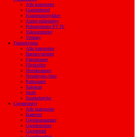
Alle kategorier
Gummibend
Kranmunnstykker
Annet måleutstyr
Pulsatortester PT IV
Vakuummeter
Verktøy
Fjøsrekvisita
Alle kategorier
Børster/strigler
Fjøsskraper
Fôrskuffer
Hornknapper
Neseklype-/ring
Patteplater
Saltstein
Skaft
Sparkebøyler
Gjerdeutstyr
Alle kategorier
Batterier
Gjerdeapparater
Gjerdestolper
Gjerdetråd
Grindhandtak