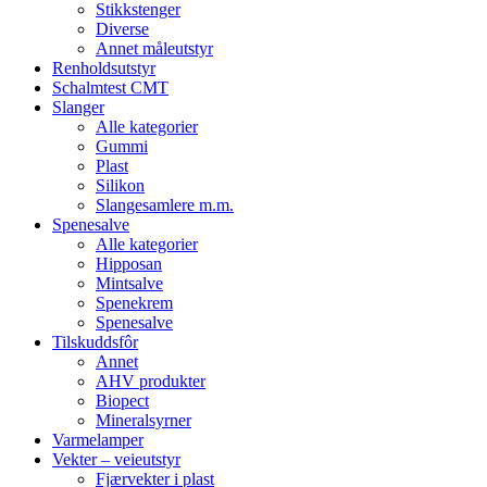
Stikkstenger
Diverse
Annet måleutstyr
Renholdsutstyr
Schalmtest CMT
Slanger
Alle kategorier
Gummi
Plast
Silikon
Slangesamlere m.m.
Spenesalve
Alle kategorier
Hipposan
Mintsalve
Spenekrem
Spenesalve
Tilskuddsfôr
Annet
AHV produkter
Biopect
Mineralsyrner
Varmelamper
Vekter – veieutstyr
Fjærvekter i plast