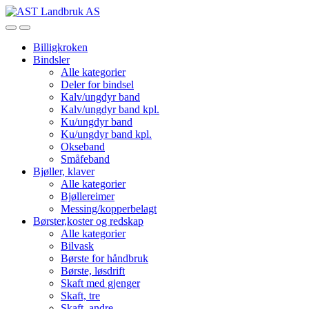
Skip
Skip
to
to
Open
Close
navigation
content
Billigkroken
Bindsler
Alle kategorier
Deler for bindsel
Kalv/ungdyr band
Kalv/ungdyr band kpl.
Ku/ungdyr band
Ku/ungdyr band kpl.
Okseband
Småfeband
Bjøller, klaver
Alle kategorier
Bjøllereimer
Messing/kopperbelagt
Børster,koster og redskap
Alle kategorier
Bilvask
Børste for håndbruk
Børste, løsdrift
Skaft med gjenger
Skaft, tre
Skaft, andre