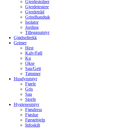
Gjerdestolper
Gjerdetestere
Gjerdetråd
Grindhandtak
Isolator
Jording
Tilleggsutstyr
Gjødseltrekk
Grimer
Hest
Kalv/Føll
Ku
Okse
Sau/Geit
Tømmer
Husdyrutstyr
Fjørfe
Gris
Sau
Storfe
Hygieneutstyr
Fjøsdress
Fjøslue
Førstehjelp
Infoskilt