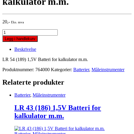
kalkulator m.m.
20
,-
Eks. mva
LR
54
Legg i handlekurv
(189)
1,5V
Beskrivelse
Batteri
for
LR 54 (189) 1,5V Batteri for kalkulator m.m.
kalkulator
m.m.
Produktnummer:
764000
Kategorier:
Batterier
,
Måleinstrumenter
quantity
Relaterte produkter
Batterier
,
Måleinstrumenter
LR 43 (186) 1,5V Batteri for
kalkulator m.m.
Batterier
,
Måleinstrumenter