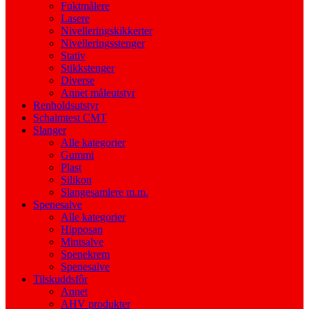
Fuktmålere
Lasere
Nivelleringskikkerter
Nivelleringsstenger
Stativ
Stikkstenger
Diverse
Annet måleutstyr
Renholdsutstyr
Schalmtest CMT
Slanger
Alle kategorier
Gummi
Plast
Silikon
Slangesamlere m.m.
Spenesalve
Alle kategorier
Hipposan
Mintsalve
Spenekrem
Spenesalve
Tilskuddsfôr
Annet
AHV produkter