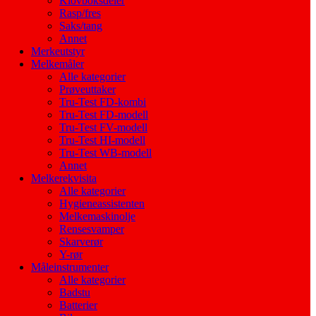
Klovboksdeler
Rasp/fres
Saks/tang
Annet
Merkeutstyr
Melkemåler
Alle kategorier
Prøveuttaker
Tru-Test FD-kombi
Tru-Test FD-modell
Tru-Test FV-modell
Tru-Test HI-modell
Tru-Test WB-modell
Annet
Melkerekvisita
Alle kategorier
Hygieneassistenten
Melkemaskinolje
Rensesvamper
Skarverør
Y-rør
Måleinstrumenter
Alle kategorier
Badstu
Batterier