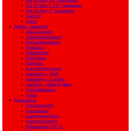
For 42 mm/ 5/4″ vakuumrør
For 50 mm/ 1 1/2″ vakuumrør
For 58 mm/ 2″ vakuumrør
Takfeste
Annet
Drikke- sutteutstyr
Alle kategorier
Anboringsklammer
Beslag/Biteskinner
Drikkekar
Drikkenipler
Fôrkrybber
Høyhekk
Kalvedrikkvarmere
Sutteutstyr – Kalv
Sutteutstyr – Lam/kje
Vann/fôr – Høns/Kylling
Varmedrikkekar
Annet
Fjøskontroll
Alle kategorier
Gummibend
Kranmunnstykker
Annet måleutstyr
Pulsatortester PT IV