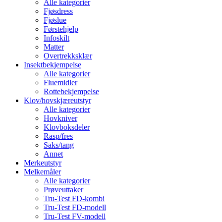
Alle kategorier
Fjøsdress
Fjøslue
Førstehjelp
Infoskilt
Matter
Overtrekksklær
Insektbekjempelse
Alle kategorier
Fluemidler
Rottebekjempelse
Klov/hovskjæreutstyr
Alle kategorier
Hovkniver
Klovboksdeler
Rasp/fres
Saks/tang
Annet
Merkeutstyr
Melkemåler
Alle kategorier
Prøveuttaker
Tru-Test FD-kombi
Tru-Test FD-modell
Tru-Test FV-modell