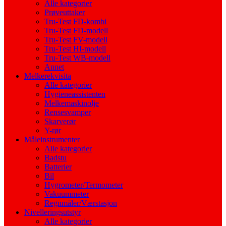
Alle kategorier
Prøveuttaker
Tru-Test FD-kombi
Tru-Test FD-modell
Tru-Test FV-modell
Tru-Test HI-modell
Tru-Test WB-modell
Annet
Melkerekvisita
Alle kategorier
Hygieneassistenten
Melkemaskinolje
Rensesvamper
Skarverør
Y-rør
Måleinstrumenter
Alle kategorier
Badstu
Batterier
Bil
Hygrometer/Termometer
Vakuummeter
Regnmåler/Værstasjon
Nivelleringsutstyr
Alle kategorier