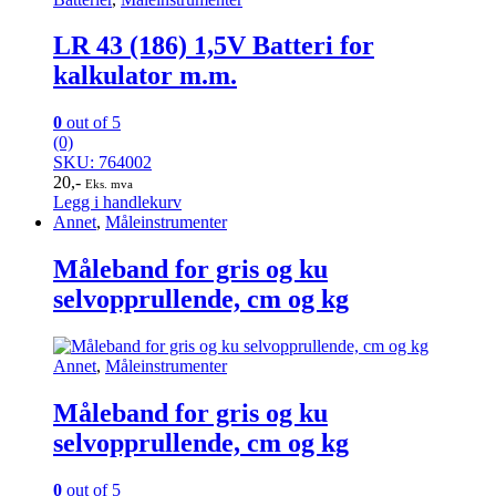
LR 43 (186) 1,5V Batteri for
kalkulator m.m.
0
out of 5
(0)
SKU: 764002
20
,-
Eks. mva
Legg i handlekurv
Annet
,
Måleinstrumenter
Måleband for gris og ku
selvopprullende, cm og kg
Annet
,
Måleinstrumenter
Måleband for gris og ku
selvopprullende, cm og kg
0
out of 5