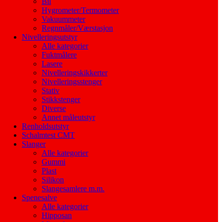
Bil
Hygrometer/Termometer
Vakuummeter
Regnmåler/Værstasjon
Nivelleringsutstyr
Alle kategorier
Fuktmålere
Lasere
Nivelleringskikkerter
Nivelleringsstenger
Stativ
Stikkstenger
Diverse
Annet måleutstyr
Renholdsutstyr
Schalmtest CMT
Slanger
Alle kategorier
Gummi
Plast
Silikon
Slangesamlere m.m.
Spenesalve
Alle kategorier
Hipposan