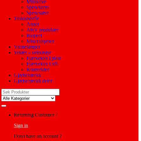
Mintsalve
Spenekrem
Spenesalve
Tilskuddsfôr
Annet
AHV produkter
Biopect
Mineralsyrner
Varmelamper
Vekter – veieutstyr
Fjærvekter i plast
Fjærvekter i stål
Kranvekter
Gjødselstrekk
Gjødselstrekk deler
Search
for:
My
Returning Customer ?
Account
Sign in
Don't have an account ?