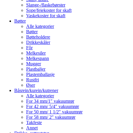
Slange-/flaskebørster
Sope/feiekoster for skaft
Vaskekoster for skaft
Bøtter
Alle kategorier
Bøtter
Bøtteholdere
Drikkeskåler
Fôr
Melkesiler
Melkespann
Mugger
Plastbaljer
Plastemballasje
Rustfri
Øser
Båsrein/kurein/kutrener
Alle kategorier
For 34 mm/1″ vakuumrør
For 42 mm/ 5/4″ vakuumrør
For 50 mm/ 1 1/2″ vakuumrør
For 58 mm/ 2″ vakuumrør
Takfeste
Annet