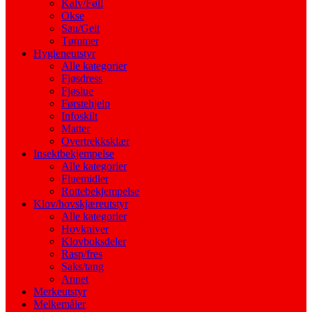
Kalv/Føll
Okse
Sau/Geit
Tømmer
Hygieneutstyr
Alle kategorier
Fjøsdress
Fjøslue
Førstehjelp
Infoskilt
Matter
Overtrekksklær
Insektbekjempelse
Alle kategorier
Fluemidler
Rottebekjempelse
Klov/hovskjæreutstyr
Alle kategorier
Hovkniver
Klovboksdeler
Rasp/fres
Saks/tang
Annet
Merkeutstyr
Melkemåler