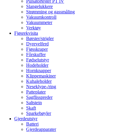
Pulsatortester PT IV
Slangelukkere
Strømming og gassmåling
Vakuumkontroll
Vakuummeter
Verktøy
Fjøsrekvisita
Børster/strigler
Dyrevelferd
Fjøsskraper
Fôrskuffer
Fødselutstyr
Hodeholder
Hornknapper
Klippemaskiner
Kuhaleholder
Neseklype-/ring
Patteplater
Sagflisspreder
Saltstein
Skaft
Sparkebøyler
Gjerdeutstyr
Batteri
Gjerdeapparater