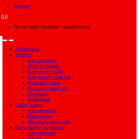
Register
0
0
Du har ingen produkter i handlekurven.
Open
Close
Billigkroken
Bindsler
Alle kategorier
Deler for bindsel
Kalv/ungdyr band
Kalv/ungdyr band kpl.
Ku/ungdyr band
Ku/ungdyr band kpl.
Okseband
Småfeband
Bjøller, klaver
Alle kategorier
Bjøllereimer
Messing/kopperbelagt
Børster,koster og redskap
Alle kategorier
Bilvask