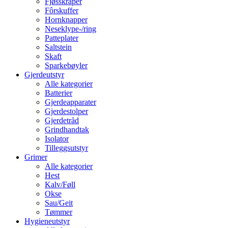
Fjøsskraper
Fôrskuffer
Hornknapper
Neseklype-/ring
Patteplater
Saltstein
Skaft
Sparkebøyler
Gjerdeutstyr
Alle kategorier
Batterier
Gjerdeapparater
Gjerdestolper
Gjerdetråd
Grindhandtak
Isolator
Tilleggsutstyr
Grimer
Alle kategorier
Hest
Kalv/Føll
Okse
Sau/Geit
Tømmer
Hygieneutstyr