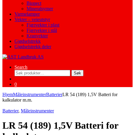
Biopect
Mineralsyrner
Varmelamper
Vekter – veieutstyr
Fjærvekter i plast
Fjærvekter i stål
Kranvekter
Gjødselstrekk
Gjødselstrekk deler
Search
Søk
Søk
etter:
0
Hjem
Måleinstrumenter
Batterier
LR 54 (189) 1,5V Batteri for
kalkulator m.m.
Batterier
,
Måleinstrumenter
LR 54 (189) 1,5V Batteri for