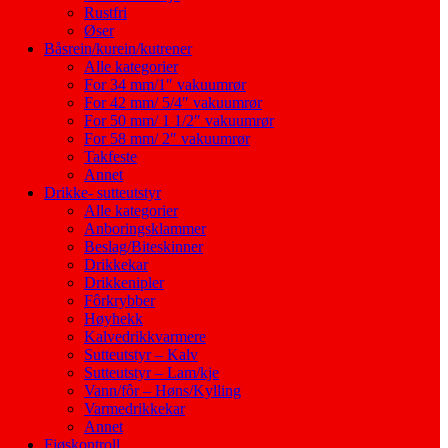
Rustfri
Øser
Båsrein/kurein/kutrener
Alle kategorier
For 34 mm/1″ vakuumrør
For 42 mm/ 5/4″ vakuumrør
For 50 mm/ 1 1/2″ vakuumrør
For 58 mm/ 2″ vakuumrør
Takfeste
Annet
Drikke- sutteutstyr
Alle kategorier
Anboringsklammer
Beslag/Biteskinner
Drikkekar
Drikkenipler
Fôrkrybber
Høyhekk
Kalvedrikkvarmere
Sutteutstyr – Kalv
Sutteutstyr – Lam/kje
Vann/fôr – Høns/Kylling
Varmedrikkekar
Annet
Fjøskontroll