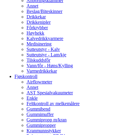
Anboringsklammer
Annet
Beslag/Biteskinner
Drikkekar
Drikkenipler
Fôrkrybber
Høyhekk
Kalvedrikkvarmere
Medisinering
Sutteutstyr - Kalv
Sutteutstyr - Lam/kje
Tilskuddsfôr
Vann/fôr - Høns/Kylling
Varmedrikkekar
Fjøskontroll
Airflowmeter
Annet
AST Spesialvakuumeter
Enkle
Feltkontroll av melkemålere
Gummibend
Gummimuffer
Gummipropp m/kran
Gummipropper
Kranmunnstykker