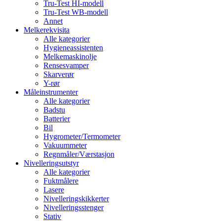
Tru-Test HI-modell
Tru-Test WB-modell
Annet
Melkerekvisita
Alle kategorier
Hygieneassistenten
Melkemaskinolje
Rensesvamper
Skarverør
Y-rør
Måleinstrumenter
Alle kategorier
Badstu
Batterier
Bil
Hygrometer/Termometer
Vakuummeter
Regnmåler/Værstasjon
Nivelleringsutstyr
Alle kategorier
Fuktmålere
Lasere
Nivelleringskikkerter
Nivelleringsstenger
Stativ