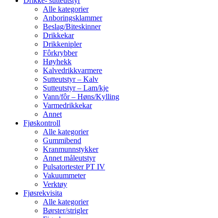
Drikke- sutteutstyr
Alle kategorier
Anboringsklammer
Beslag/Biteskinner
Drikkekar
Drikkenipler
Fôrkrybber
Høyhekk
Kalvedrikkvarmere
Sutteutstyr – Kalv
Sutteutstyr – Lam/kje
Vann/fôr – Høns/Kylling
Varmedrikkekar
Annet
Fjøskontroll
Alle kategorier
Gummibend
Kranmunnstykker
Annet måleutstyr
Pulsatortester PT IV
Vakuummeter
Verktøy
Fjøsrekvisita
Alle kategorier
Børster/strigler