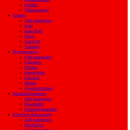
Isolator
Tilleggsutstyr
Grimer
Alle kategorier
Hest
Kalv/Føll
Okse
Sau/Geit
Tømmer
Hygieneutstyr
Alle kategorier
Fjøsdress
Fjøslue
Førstehjelp
Infoskilt
Matter
Overtrekksklær
Insektbekjempelse
Alle kategorier
Fluemidler
Rottebekjempelse
Klov/hovskjæreutstyr
Alle kategorier
Hovkniver