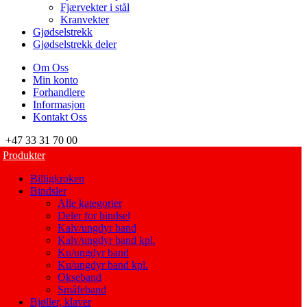
Fjærvekter i stål
Kranvekter
Gjødselstrekk
Gjødselstrekk deler
Om Oss
Min konto
Forhandlere
Informasjon
Kontakt Oss
+47 33 31 70 00
Produkter
Billigkroken
Bindsler
Alle kategorier
Deler for bindsel
Kalv/ungdyr band
Kalv/ungdyr band kpl.
Ku/ungdyr band
Ku/ungdyr band kpl.
Okseband
Småfeband
Bjøller, klaver