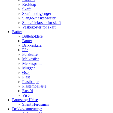
Redskap
Skaft
Skaft med gjenger
Slange-/flaskebørster
Sope/feiekoster for skaft
Vaskekoster for skaft
Bøtter
Bøtteholdere
Bøtter
Drikkeskåler
Fôr
Fôrskuffe
Melkesiler
Melkespann
Mugger
Øser
Plast
Plastbaljer
Plastemballasje
Rustfri
Visp
Brunst og Helse
Silent Herdsman
Drikke- sutteutstyr