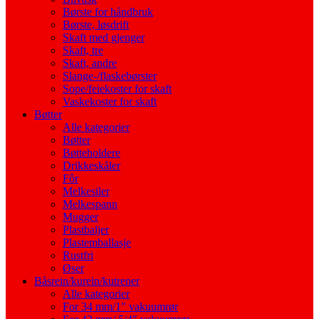
Børste for håndbruk
Børste, løsdrift
Skaft med gjenger
Skaft, tre
Skaft, andre
Slange-/flaskebørster
Sope/feiekoster for skaft
Vaskekoster for skaft
Bøtter
Alle kategorier
Bøtter
Bøtteholdere
Drikkeskåler
Fôr
Melkesiler
Melkespann
Mugger
Plastbaljer
Plastemballasje
Rustfri
Øser
Båsrein/kurein/kutrener
Alle kategorier
For 34 mm/1″ vakuumrør