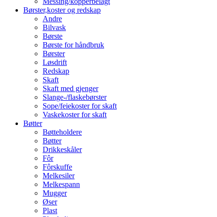
Messing/kopperbelagt
Børster,koster og redskap
Andre
Bilvask
Børste
Børste for håndbruk
Børster
Løsdrift
Redskap
Skaft
Skaft med gjenger
Slange-/flaskebørster
Sope/feiekoster for skaft
Vaskekoster for skaft
Bøtter
Bøtteholdere
Bøtter
Drikkeskåler
Fôr
Fôrskuffe
Melkesiler
Melkespann
Mugger
Øser
Plast