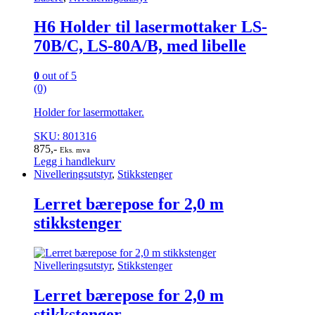
H6 Holder til lasermottaker LS-
70B/C, LS-80A/B, med libelle
0
out of 5
(0)
Holder for lasermottaker.
SKU: 801316
875
,-
Eks. mva
Legg i handlekurv
Nivelleringsutstyr
,
Stikkstenger
Lerret bærepose for 2,0 m
stikkstenger
Nivelleringsutstyr
,
Stikkstenger
Lerret bærepose for 2,0 m
stikkstenger