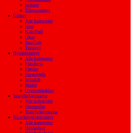
Isolator
Tilleggsutstyr
Grimer
Alle kategorier
Hest
Kalv/Føll
Okse
Sau/Geit
Tømmer
Hygieneutstyr
Alle kategorier
Fjøsdress
Fjøslue
Førstehjelp
Infoskilt
Matter
Overtrekksklær
Insektbekjempelse
Alle kategorier
Fluemidler
Rottebekjempelse
Klov/hovskjæreutstyr
Alle kategorier
Hovkniver