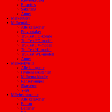
Klovboksdeler
Rasp/fres
Saks/tang
Annet
Merkeutstyr
Melkemåler
Alle kategorier
Prøveuttaker
Tru-Test FD-kombi
Tru-Test FD-modell
Tru-Test FV-modell
Tru-Test HI-modell
Tru-Test WB-modell
Annet
Melkerekvisita
Alle kategorier
Hygieneassistenten
Melkemaskinolje
Rensesvamper
Skarverør
Y-rør
Måleinstrumenter
Alle kategorier
Badstu
Batterier