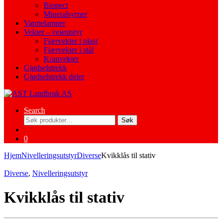
Biopect
Mineralsyrner
Varmelamper
Vekter – veieutstyr
Fjærvekter i plast
Fjærvekter i stål
Kranvekter
Gjødselstrekk
Gjødselstrekk deler
Search
Søk
Søk
etter:
0
Hjem
Nivelleringsutstyr
Diverse
Kvikklås til stativ
Diverse
,
Nivelleringsutstyr
Kvikklås til stativ