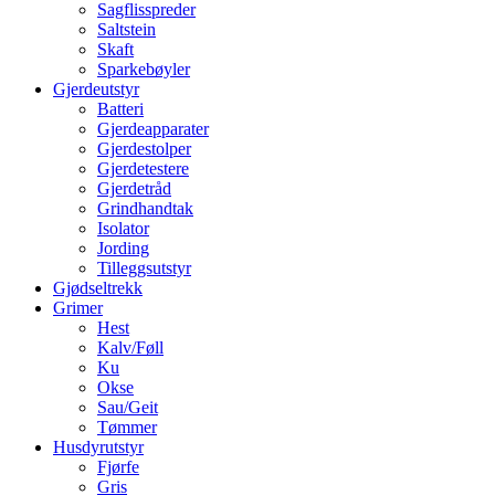
Sagflisspreder
Saltstein
Skaft
Sparkebøyler
Gjerdeutstyr
Batteri
Gjerdeapparater
Gjerdestolper
Gjerdetestere
Gjerdetråd
Grindhandtak
Isolator
Jording
Tilleggsutstyr
Gjødseltrekk
Grimer
Hest
Kalv/Føll
Ku
Okse
Sau/Geit
Tømmer
Husdyrutstyr
Fjørfe
Gris