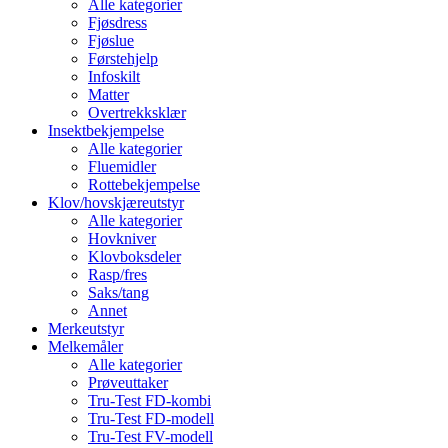
Alle kategorier
Fjøsdress
Fjøslue
Førstehjelp
Infoskilt
Matter
Overtrekksklær
Insektbekjempelse
Alle kategorier
Fluemidler
Rottebekjempelse
Klov/hovskjæreutstyr
Alle kategorier
Hovkniver
Klovboksdeler
Rasp/fres
Saks/tang
Annet
Merkeutstyr
Melkemåler
Alle kategorier
Prøveuttaker
Tru-Test FD-kombi
Tru-Test FD-modell
Tru-Test FV-modell