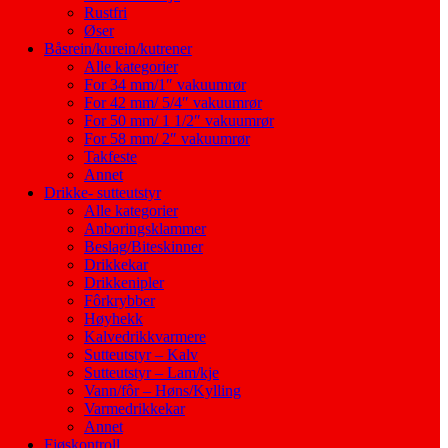
Rustfri
Øser
Båsrein/kurein/kutrener
Alle kategorier
For 34 mm/1″ vakuumrør
For 42 mm/ 5/4″ vakuumrør
For 50 mm/ 1 1/2″ vakuumrør
For 58 mm/ 2″ vakuumrør
Takfeste
Annet
Drikke- sutteutstyr
Alle kategorier
Anboringsklammer
Beslag/Biteskinner
Drikkekar
Drikkenipler
Fôrkrybber
Høyhekk
Kalvedrikkvarmere
Sutteutstyr – Kalv
Sutteutstyr – Lam/kje
Vann/fôr – Høns/Kylling
Varmedrikkekar
Annet
Fjøskontroll