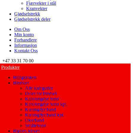
Fjærvekter i stål
Kranvekter
Gjødselstrekk
Gjødselstrekk deler
Om Oss
Min konto
Forhandlere
Informasjon
Kontakt Oss
+47 33 31 70 00
Produkter
Billigkroken
Bindsler
Alle kategorier
Deler for bindsel
Kalv/ungdyr band
Kalv/ungdyr band kpl.
Ku/ungdyr band
Ku/ungdyr band kpl.
Okseband
Småfeband
Bjøller, klaver