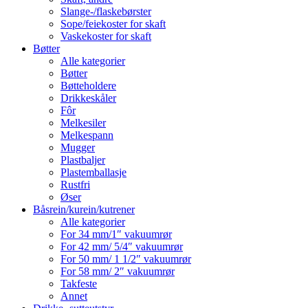
Slange-/flaskebørster
Sope/feiekoster for skaft
Vaskekoster for skaft
Bøtter
Alle kategorier
Bøtter
Bøtteholdere
Drikkeskåler
Fôr
Melkesiler
Melkespann
Mugger
Plastbaljer
Plastemballasje
Rustfri
Øser
Båsrein/kurein/kutrener
Alle kategorier
For 34 mm/1″ vakuumrør
For 42 mm/ 5/4″ vakuumrør
For 50 mm/ 1 1/2″ vakuumrør
For 58 mm/ 2″ vakuumrør
Takfeste
Annet