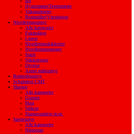
Bil
Hygrometer/Termometer
Vakuummeter
Regnmåler/Værstasjon
Nivelleringsutstyr
Alle kategorier
Fuktmålere
Lasere
Nivelleringskikkerter
Nivelleringsstenger
Stativ
Stikkstenger
Diverse
Annet måleutstyr
Renholdsutstyr
Schalmtest CMT
Slanger
Alle kategorier
Gummi
Plast
Silikon
Slangesamlere m.m.
Spenesalve
Alle kategorier
Hipposan