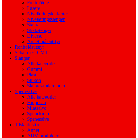
Fuktmålere
Lasere
Nivelleringskikkerter
Nivelleringsstenger
Stativ
Stikkstenger
Diverse
Annet måleutstyr
Renholdsutstyr
Schalmtest CMT
Slanger
Alle kategorier
Gummi
Plast
Silikon
Slangesamlere m.m.
Spenesalve
Alle kategorier
Hipposan
Mintsalve
Spenekrem
Spenesalve
Tilskuddsfôr
Annet
AHV produkter