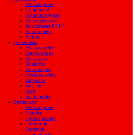
Alle kategorier
Gummibend
Kranmunnstykker
Annet måleutstyr
Pulsatortester PT IV
Vakuummeter
Verktøy
Fjøsrekvisita
Alle kategorier
Børster/strigler
Fjøsskraper
Fôrskuffer
Hornknapper
Neseklype-/ring
Patteplater
Saltstein
Skaft
Sparkebøyler
Gjerdeutstyr
Alle kategorier
Batterier
Gjerdeapparater
Gjerdestolper
Gjerdetråd
Grindhandtak