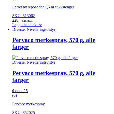
Lerret bærepose for 1,5 m stikkstenger
SKU: 813062
228
,-
Eks. mva
Legg i handlekurv
Diverse
,
Nivelleringsutstyr
Pervaco merkespray, 570 g, alle
farger
Diverse
,
Nivelleringsutstyr
Pervaco merkespray, 570 g, alle
farger
0
out of 5
(0)
Pervaco merkespray
SKU: 852025