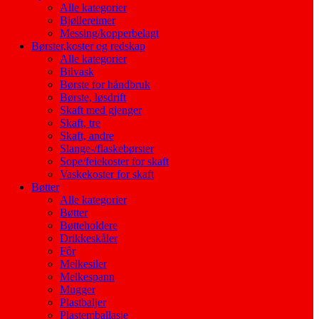
Alle kategorier
Bjøllereimer
Messing/kopperbelagt
Børster,koster og redskap
Alle kategorier
Bilvask
Børste for håndbruk
Børste, løsdrift
Skaft med gjenger
Skaft, tre
Skaft, andre
Slange-/flaskebørster
Sope/feiekoster for skaft
Vaskekoster for skaft
Bøtter
Alle kategorier
Bøtter
Bøtteholdere
Drikkeskåler
Fôr
Melkesiler
Melkespann
Mugger
Plastbaljer
Plastemballasje