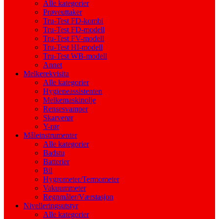
Alle kategorier
Prøveuttaker
Tru-Test FD-kombi
Tru-Test FD-modell
Tru-Test FV-modell
Tru-Test HI-modell
Tru-Test WB-modell
Annet
Melkerekvisita
Alle kategorier
Hygieneassistenten
Melkemaskinolje
Rensesvamper
Skarverør
Y-rør
Måleinstrumenter
Alle kategorier
Badstu
Batterier
Bil
Hygrometer/Termometer
Vakuummeter
Regnmåler/Værstasjon
Nivelleringsutstyr
Alle kategorier