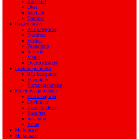
Kalv/Føll
Okse
Sau/Geit
Tømmer
Hygieneutstyr
Alle kategorier
Fjøsdress
Fjøslue
Førstehjelp
Infoskilt
Matter
Overtrekksklær
Insektbekjempelse
Alle kategorier
Fluemidler
Rottebekjempelse
Klov/hovskjæreutstyr
Alle kategorier
Hovkniver
Klovboksdeler
Rasp/fres
Saks/tang
Annet
Merkeutstyr
Melkemåler