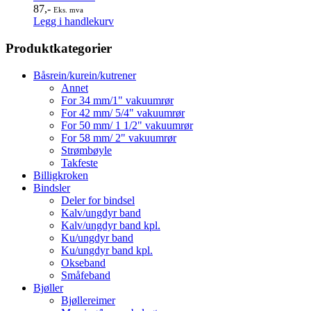
87
,-
Eks. mva
Legg i handlekurv
Produktkategorier
Båsrein/kurein/kutrener
Annet
For 34 mm/1" vakuumrør
For 42 mm/ 5/4" vakuumrør
For 50 mm/ 1 1/2" vakuumrør
For 58 mm/ 2" vakuumrør
Strømbøyle
Takfeste
Billigkroken
Bindsler
Deler for bindsel
Kalv/ungdyr band
Kalv/ungdyr band kpl.
Ku/ungdyr band
Ku/ungdyr band kpl.
Okseband
Småfeband
Bjøller
Bjøllereimer