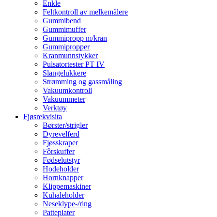
Enkle
Feltkontroll av melkemålere
Gummibend
Gummimuffer
Gummipropp m/kran
Gummipropper
Kranmunnstykker
Pulsatortester PT IV
Slangelukkere
Strømming og gassmåling
Vakuumkontroll
Vakuummeter
Verktøy
Fjøsrekvisita
Børster/strigler
Dyrevelferd
Fjøsskraper
Fôrskuffer
Fødselutstyr
Hodeholder
Hornknapper
Klippemaskiner
Kuhaleholder
Neseklype-/ring
Patteplater