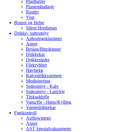
Plastbaljer
Plastemballasje
Rustfri
Visp
Brunst og Helse
Silent Herdsman
Drikke- sutteutstyr
Anboringsklammer
Annet
Beslag/Biteskinner
Drikkekar
Drikkenipler
Fôrkrybber
Høyhekk
Kalvedrikkvarmere
Medisinering
Sutteutstyr - Kalv
Sutteutstyr - Lam/kje
Tilskuddsfôr
Vann/fôr - Høns/Kylling
Varmedrikkekar
Fjøskontroll
Airflowmeter
Annet
AST Spesialvakuumeter