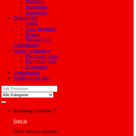
Mintsalve
Spenekrem
Spenesalve
Tilskuddsfôr
Annet
AHV produkter
Biopect
Mineralsyrner
Varmelamper
Vekter – veieutstyr
Fjærvekter i plast
Fjærvekter i stål
Kranvekter
Gjødselstrekk
Gjødselstrekk deler
Search
for:
My
Returning Customer ?
Account
Sign in
Don't have an account ?