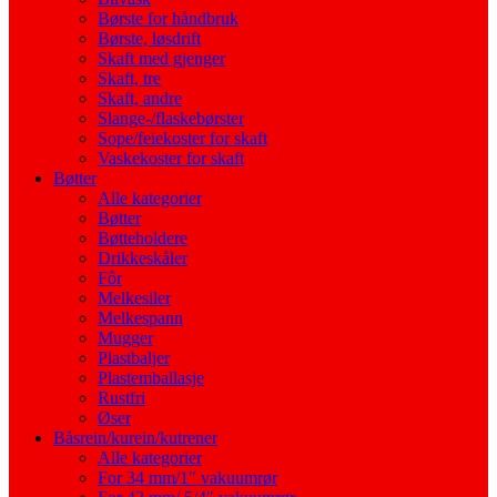
Børste for håndbruk
Børste, løsdrift
Skaft med gjenger
Skaft, tre
Skaft, andre
Slange-/flaskebørster
Sope/feiekoster for skaft
Vaskekoster for skaft
Bøtter
Alle kategorier
Bøtter
Bøtteholdere
Drikkeskåler
Fôr
Melkesiler
Melkespann
Mugger
Plastbaljer
Plastemballasje
Rustfri
Øser
Båsrein/kurein/kutrener
Alle kategorier
For 34 mm/1″ vakuumrør