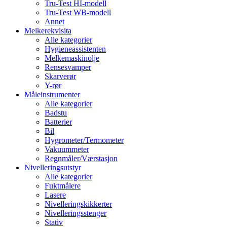
Tru-Test HI-modell
Tru-Test WB-modell
Annet
Melkerekvisita
Alle kategorier
Hygieneassistenten
Melkemaskinolje
Rensesvamper
Skarverør
Y-rør
Måleinstrumenter
Alle kategorier
Badstu
Batterier
Bil
Hygrometer/Termometer
Vakuummeter
Regnmåler/Værstasjon
Nivelleringsutstyr
Alle kategorier
Fuktmålere
Lasere
Nivelleringskikkerter
Nivelleringsstenger
Stativ