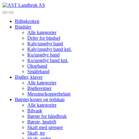
Skip
Skip
to
to
Open
Close
navigation
content
Billigkroken
Bindsler
Alle kategorier
Deler for bindsel
Kalv/ungdyr band
Kalv/ungdyr band kpl.
Ku/ungdyr band
Ku/ungdyr band kpl.
Okseband
Småfeband
Bjøller, klaver
Alle kategorier
Bjøllereimer
Messing/kopperbelagt
Børster,koster og redskap
Alle kategorier
Bilvask
Børste for håndbruk
Børste, løsdrift
Skaft med gjenger
Skaft, tre
Skaft, andre