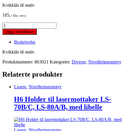
Kvikklås til stativ
105
,-
Eks. mva
Kvikklås
til
Legg i handlekurv
stativ
quantity
Beskrivelse
Kvikklås til stativ
Produktnummer:
863021
Kategorier:
Diverse
,
Nivelleringsutstyr
Relaterte produkter
Lasere
,
Nivelleringsutstyr
H6 Holder til lasermottaker LS-
70B/C, LS-80A/B, med libelle
Lasere
,
Nivelleringsutstyr