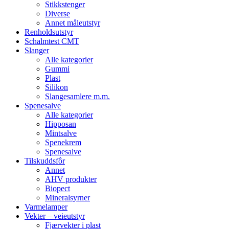
Stikkstenger
Diverse
Annet måleutstyr
Renholdsutstyr
Schalmtest CMT
Slanger
Alle kategorier
Gummi
Plast
Silikon
Slangesamlere m.m.
Spenesalve
Alle kategorier
Hipposan
Mintsalve
Spenekrem
Spenesalve
Tilskuddsfôr
Annet
AHV produkter
Biopect
Mineralsyrner
Varmelamper
Vekter – veieutstyr
Fjærvekter i plast