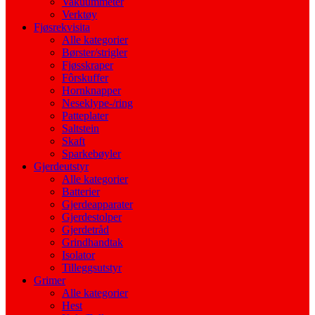
Vakuummeter
Verktøy
Fjøsrekvisita
Alle kategorier
Børster/strigler
Fjøsskraper
Fôrskuffer
Hornknapper
Neseklype-/ring
Patteplater
Saltstein
Skaft
Sparkebøyler
Gjerdeutstyr
Alle kategorier
Batterier
Gjerdeapparater
Gjerdestolper
Gjerdetråd
Grindhandtak
Isolator
Tilleggsutstyr
Grimer
Alle kategorier
Hest