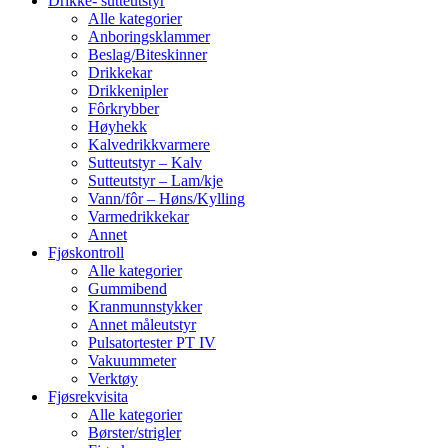
Drikke- sutteutstyr
Alle kategorier
Anboringsklammer
Beslag/Biteskinner
Drikkekar
Drikkenipler
Fôrkrybber
Høyhekk
Kalvedrikkvarmere
Sutteutstyr – Kalv
Sutteutstyr – Lam/kje
Vann/fôr – Høns/Kylling
Varmedrikkekar
Annet
Fjøskontroll
Alle kategorier
Gummibend
Kranmunnstykker
Annet måleutstyr
Pulsatortester PT IV
Vakuummeter
Verktøy
Fjøsrekvisita
Alle kategorier
Børster/strigler