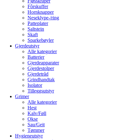
Fjøsskraper
Fôrskuffer
Hornknapper
Neseklype-/ring
Patteplater
Saltstein
Skaft
Sparkebøyler
Gjerdeutstyr
Alle kategorier
Batterier
Gjerdeapparater
Gjerdestolper
Gjerdetråd
Grindhandtak
Isolator
Tilleggsutstyr
Grimer
Alle kategorier
Hest
Kalv/Føll
Okse
Sau/Geit
Tømmer
Hygieneutstyr