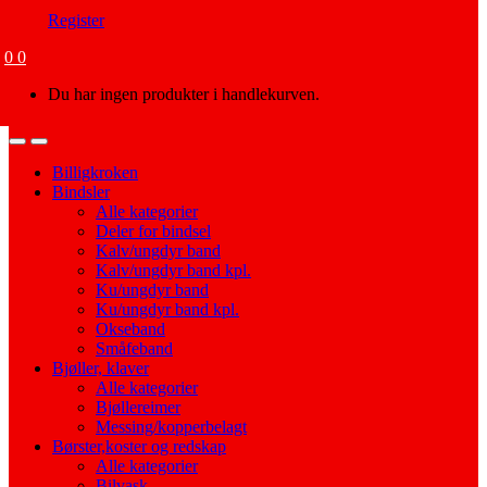
Register
0
0
Du har ingen produkter i handlekurven.
Open
Close
Billigkroken
Bindsler
Alle kategorier
Deler for bindsel
Kalv/ungdyr band
Kalv/ungdyr band kpl.
Ku/ungdyr band
Ku/ungdyr band kpl.
Okseband
Småfeband
Bjøller, klaver
Alle kategorier
Bjøllereimer
Messing/kopperbelagt
Børster,koster og redskap
Alle kategorier
Bilvask