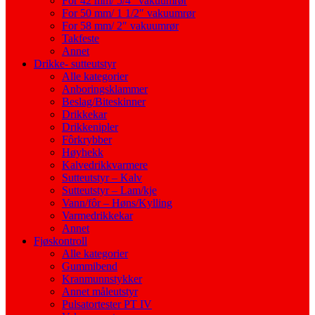
For 42 mm/ 5/4″ vakuumrør
For 50 mm/ 1 1/2″ vakuumrør
For 58 mm/ 2″ vakuumrør
Takfeste
Annet
Drikke- sutteutstyr
Alle kategorier
Anboringsklammer
Beslag/Biteskinner
Drikkekar
Drikkenipler
Fôrkrybber
Høyhekk
Kalvedrikkvarmere
Sutteutstyr – Kalv
Sutteutstyr – Lam/kje
Vann/fôr – Høns/Kylling
Varmedrikkekar
Annet
Fjøskontroll
Alle kategorier
Gummibend
Kranmunnstykker
Annet måleutstyr
Pulsatortester PT IV