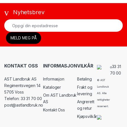
Nyhetsbrev
KONTAKT OSS
INFORMASJON
VILKÅR
33 31
70 00
AST Landbruk AS
Informasjon
Betaling
© AST
Regimentsvegen 14
Kataloger
Frakt og
Landbruk
5705 Voss
levering
AS. Alle
Om AST Landbruk
Telefon: 33 31 70 00
rettigheter
AS
Angrerett
post@astlandbruk.no
reservert.
og retur
Kontakt Oss
Kjøpsvilkår