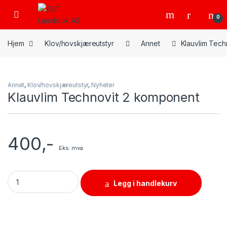
Skip to navigation
Skip to content
Open
0
Hjem
Klov/hovskjæreutstyr
Annet
Klauvlim Tech
Annet
,
Klov/hovskjæreutstyr
,
Nyheter
Klauvlim Technovit 2 komponent
400
,-
Eks. mva
Klauvlim Technovit 2 komponent quantity
Legg i handlekurv