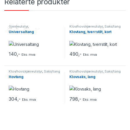
Relaterte produkter
Gjerdeutstyr
,
Klov/hovskjæreutstyr
,
Saks/tang
Klov/hovskjæreutstyr
,
Universaltang
Klovtang, tverrstilt, kort
Saks/tang
,
Tilleggsutstyr
140
,-
490
,-
Eks. mva
Eks. mva
Klov/hovskjæreutstyr
,
Saks/tang
Klov/hovskjæreutstyr
,
Saks/tang
Hovtang
Klovsaks, lang
304
,-
798
,-
Eks. mva
Eks. mva