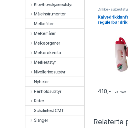
Klov/hovskjæreutstyr
Drikke- sutteutsty
Kalv
Måleinstrumenter
Kalvedrikkinnf
regulerbar dri
Melkefilter
Melkemåler
Melkeorganer
Melkerekvisita
Merkeutstyr
Nivelleringsutstyr
Nyheter
410
,-
Renholdsutstyr
Eks. mva
Rister
Schalmtest CMT
Relaterte 
Slanger