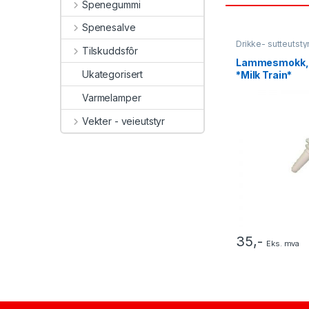
Spenegummi
Spenesalve
Drikke- sutteutsty
Tilskuddsfôr
Lammesmokk, hv
Ukategorisert
*Milk Train*
Varmelamper
Vekter - veieutstyr
35
,-
Eks. mva