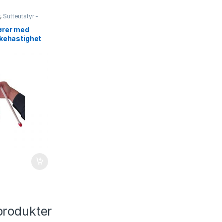
r
,
Sutteutstyr -
ører med
kkehastighet
produkter