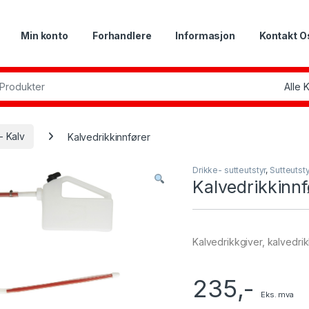
Min konto
Forhandlere
Informasjon
Kontakt O
or:
- Kalv
Kalvedrikkinnfører
Drikke- sutteutstyr
,
Sutteutsty
Kalvedrikkinnf
Kalvedrikkgiver, kalvedri
235
,-
Eks. mva