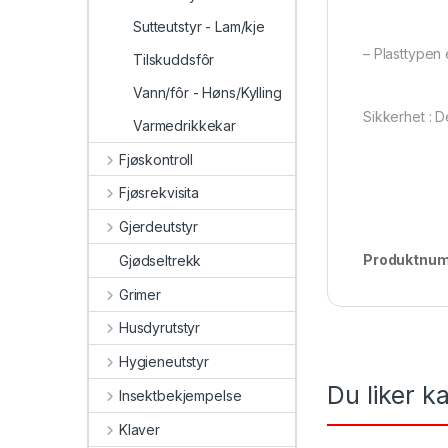
Sutteutstyr - Lam/kje
– Plasttypen er
Tilskuddsfôr
Vann/fôr - Høns/Kylling
Sikkerhet : D
Varmedrikkekar
Fjøskontroll
Fjøsrekvisita
Gjerdeutstyr
Produktnu
Gjødseltrekk
Grimer
Husdyrutstyr
Hygieneutstyr
Du liker 
Insektbekjempelse
Klaver