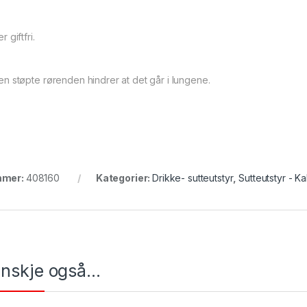
 giftfri.
en støpte rørenden hindrer at det går i lungene.
mmer:
408160
Kategorier:
Drikke- sutteutstyr
,
Sutteutstyr - Ka
kanskje også…