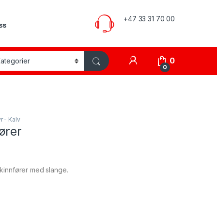
+47 33 31 70 00
ss
My Account
0
0
r - Kalv
ører
kkinnfører med slange.