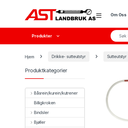
Skip to navigation
Skip to content
Open
Om Oss
Search f
Produkter
Hjem
Drikke- sutteutstyr
Sutteutstyr 
Produktkategorier
Båsrein/kurein/kutrener
Billigkroken
Bindsler
Bjøller