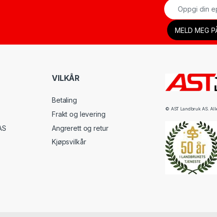
VILKÅR
Betaling
© AST Landbruk AS. Alle 
Frakt og levering
AS
Angrerett og retur
Kjøpsvilkår