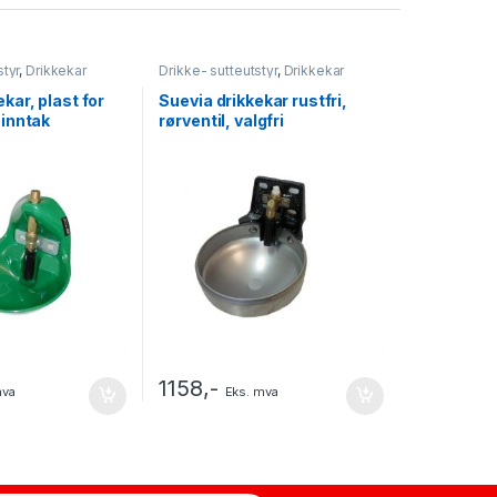
styr
,
Drikkekar
Drikke- sutteutstyr
,
Drikkekar
kar, plast for
Suevia drikkekar rustfri,
pinntak
rørventil, valgfri
topp/bunninntak
1158
,-
mva
Eks. mva