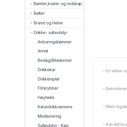
Børster,koster og redskap
Bøtter
Brunst og Helse
Drikke- sutteutstyr
Anboringsklammer
Annet
Beslag/Biteskinner
Drikkekar
– En sikker 
Drikkenipler
Fôrkrybber
– Beholderen 
Høyhekk
– Med reguler
Kalvedrikkvarmere
Medisinering
– Kan lett br
Sutteutstyr - Kalv