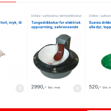
r
Drikke- sutteutstyr
,
Varmedrikkekar
Drikke- sutteut
it, myk, til
Tungedrikkekar for elektrisk
Suevia drikke
oppvarming, selvrensende
alle dyr, top
2990
,-
520
,-
Eks. mva
Eks. 