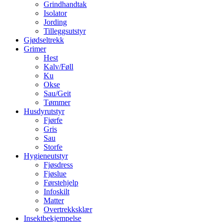
Grindhandtak
Isolator
Jording
Tilleggsutstyr
Gjødseltrekk
Grimer
Hest
Kalv/Føll
Ku
Okse
Sau/Geit
Tømmer
Husdyrutstyr
Fjørfe
Gris
Sau
Storfe
Hygieneutstyr
Fjøsdress
Fjøslue
Førstehjelp
Infoskilt
Matter
Overtrekksklær
Insektbekjempelse