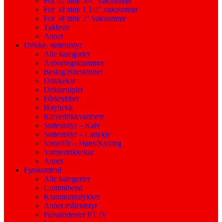
For 42 mm/ 5/4″ vakuumrør
For 50 mm/ 1 1/2″ vakuumrør
For 58 mm/ 2″ vakuumrør
Takfeste
Annet
Drikke- sutteutstyr
Alle kategorier
Anboringsklammer
Beslag/Biteskinner
Drikkekar
Drikkenipler
Fôrkrybber
Høyhekk
Kalvedrikkvarmere
Sutteutstyr – Kalv
Sutteutstyr – Lam/kje
Vann/fôr – Høns/Kylling
Varmedrikkekar
Annet
Fjøskontroll
Alle kategorier
Gummibend
Kranmunnstykker
Annet måleutstyr
Pulsatortester PT IV