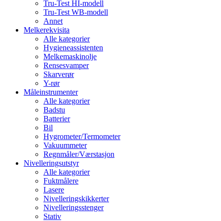
Tru-Test HI-modell
Tru-Test WB-modell
Annet
Melkerekvisita
Alle kategorier
Hygieneassistenten
Melkemaskinolje
Rensesvamper
Skarverør
Y-rør
Måleinstrumenter
Alle kategorier
Badstu
Batterier
Bil
Hygrometer/Termometer
Vakuummeter
Regnmåler/Værstasjon
Nivelleringsutstyr
Alle kategorier
Fuktmålere
Lasere
Nivelleringskikkerter
Nivelleringsstenger
Stativ