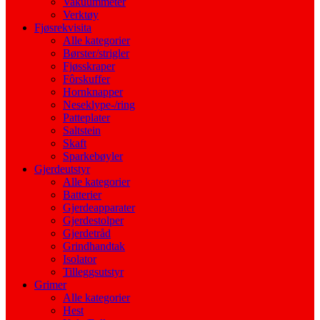
Vakuummeter
Verktøy
Fjøsrekvisita
Alle kategorier
Børster/strigler
Fjøsskraper
Fôrskuffer
Hornknapper
Neseklype-/ring
Patteplater
Saltstein
Skaft
Sparkebøyler
Gjerdeutstyr
Alle kategorier
Batterier
Gjerdeapparater
Gjerdestolper
Gjerdetråd
Grindhandtak
Isolator
Tilleggsutstyr
Grimer
Alle kategorier
Hest