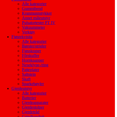
Alle kategorier
Gummibend
Kranmunnstykker
Annet måleutstyr
Pulsatortester PT IV
Vakuummeter
Verktøy
Fjøsrekvisita
Alle kategorier
Børster/strigler
Fjøsskraper
Fôrskuffer
Hornknapper
Neseklype-/ring
Patteplater
Saltstein
Skaft
Sparkebøyler
Gjerdeutstyr
Alle kategorier
Batterier
Gjerdeapparater
Gjerdestolper
Gjerdetråd
Grindhandtak