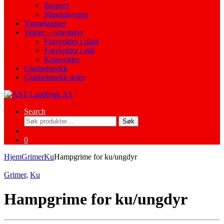
Biopect
Mineralsyrner
Varmelamper
Vekter – veieutstyr
Fjærvekter i plast
Fjærvekter i stål
Kranvekter
Gjødselstrekk
Gjødselstrekk deler
Search
Søk
Søk
etter:
0
Hjem
Grimer
Ku
Hampgrime for ku/ungdyr
Grimer
,
Ku
Hampgrime for ku/ungdyr