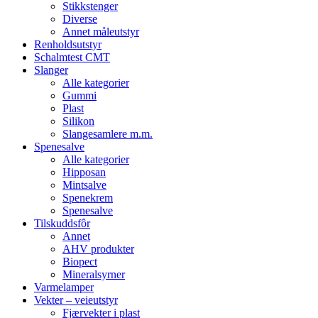
Stikkstenger
Diverse
Annet måleutstyr
Renholdsutstyr
Schalmtest CMT
Slanger
Alle kategorier
Gummi
Plast
Silikon
Slangesamlere m.m.
Spenesalve
Alle kategorier
Hipposan
Mintsalve
Spenekrem
Spenesalve
Tilskuddsfôr
Annet
AHV produkter
Biopect
Mineralsyrner
Varmelamper
Vekter – veieutstyr
Fjærvekter i plast