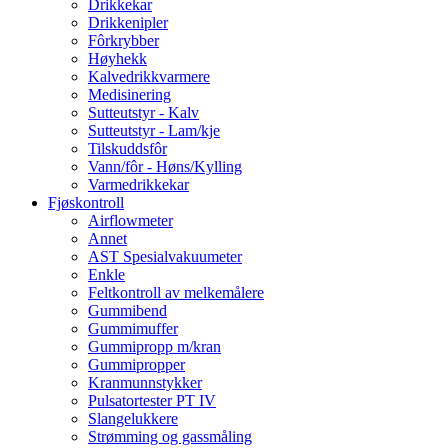
Drikkekar
Drikkenipler
Fôrkrybber
Høyhekk
Kalvedrikkvarmere
Medisinering
Sutteutstyr - Kalv
Sutteutstyr - Lam/kje
Tilskuddsfôr
Vann/fôr - Høns/Kylling
Varmedrikkekar
Fjøskontroll
Airflowmeter
Annet
AST Spesialvakuumeter
Enkle
Feltkontroll av melkemålere
Gummibend
Gummimuffer
Gummipropp m/kran
Gummipropper
Kranmunnstykker
Pulsatortester PT IV
Slangelukkere
Strømming og gassmåling