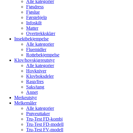
Alle kategorier
Fjøsdress
Fjøslue
Førstehjelp
Infoskilt
Matter
Overtrekksklær
Insektbekjempelse
Alle kategorier
Fluemidler
Rottebekjempelse
Klov/hovskjæreutstyr
Alle kategorier
Hovkniver
Klovboksdeler
Rasp/fres
Saks/tang
Annet
Merkeutstyr
Melkemåler
Alle kategorier
Prøveuttaker
Tru-Test FD-kombi
Tru-Test FD-modell
Tru-Test FV-modell