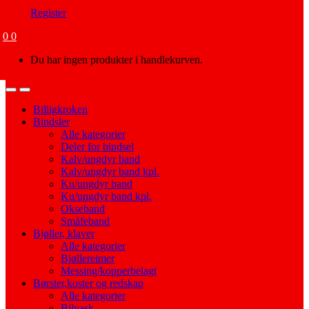
Register
0
0
Du har ingen produkter i handlekurven.
Open
Close
Billigkroken
Bindsler
Alle kategorier
Deler for bindsel
Kalv/ungdyr band
Kalv/ungdyr band kpl.
Ku/ungdyr band
Ku/ungdyr band kpl.
Okseband
Småfeband
Bjøller, klaver
Alle kategorier
Bjøllereimer
Messing/kopperbelagt
Børster,koster og redskap
Alle kategorier
Bilvask