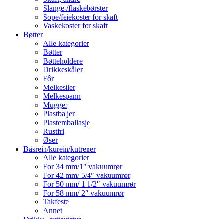
Slange-/flaskebørster
Sope/feiekoster for skaft
Vaskekoster for skaft
Bøtter
Alle kategorier
Bøtter
Bøtteholdere
Drikkeskåler
Fôr
Melkesiler
Melkespann
Mugger
Plastbaljer
Plastemballasje
Rustfri
Øser
Båsrein/kurein/kutrener
Alle kategorier
For 34 mm/1″ vakuumrør
For 42 mm/ 5/4″ vakuumrør
For 50 mm/ 1 1/2″ vakuumrør
For 58 mm/ 2″ vakuumrør
Takfeste
Annet