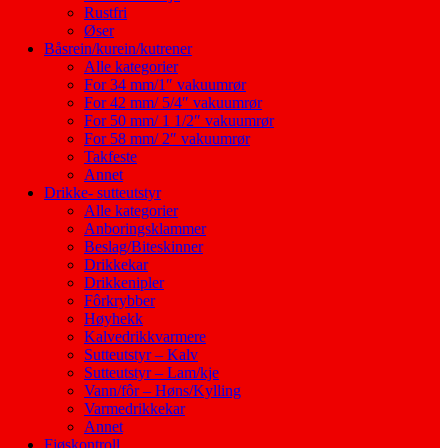
Rustfri
Øser
Båsrein/kurein/kutrener
Alle kategorier
For 34 mm/1″ vakuumrør
For 42 mm/ 5/4″ vakuumrør
For 50 mm/ 1 1/2″ vakuumrør
For 58 mm/ 2″ vakuumrør
Takfeste
Annet
Drikke- sutteutstyr
Alle kategorier
Anboringsklammer
Beslag/Biteskinner
Drikkekar
Drikkenipler
Fôrkrybber
Høyhekk
Kalvedrikkvarmere
Sutteutstyr – Kalv
Sutteutstyr – Lam/kje
Vann/fôr – Høns/Kylling
Varmedrikkekar
Annet
Fjøskontroll