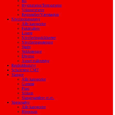
Bil
Hygrometer/Termometer
Vakuummeter
Regnmåler/Værstasjon
Nivelleringsutstyr
Alle kategorier
Fuktmålere
Lasere
Nivelleringskikkerter
Nivelleringsstenger
Stativ
Stikkstenger
Diverse
Annet måleutstyr
Renholdsutstyr
Schalmtest CMT
Slanger
Alle kategorier
Gummi
Plast
Silikon
Slangesamlere m.m.
Spenesalve
Alle kategorier
Hipposan