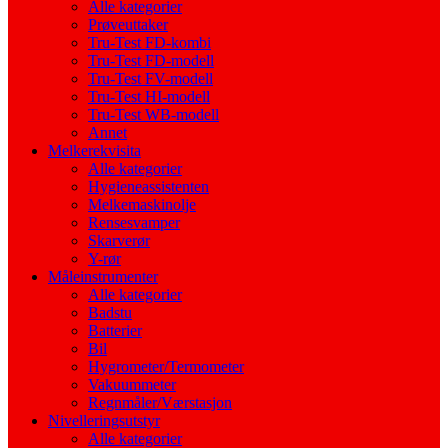
Alle kategorier
Prøveuttaker
Tru-Test FD-kombi
Tru-Test FD-modell
Tru-Test FV-modell
Tru-Test HI-modell
Tru-Test WB-modell
Annet
Melkerekvisita
Alle kategorier
Hygieneassistenten
Melkemaskinolje
Rensesvamper
Skarverør
Y-rør
Måleinstrumenter
Alle kategorier
Badstu
Batterier
Bil
Hygrometer/Termometer
Vakuummeter
Regnmåler/Værstasjon
Nivelleringsutstyr
Alle kategorier