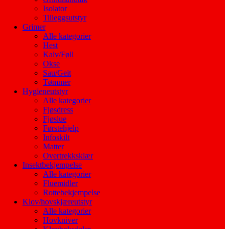
Isolator
Tilleggsutstyr
Grimer
Alle kategorier
Hest
Kalv/Føll
Okse
Sau/Geit
Tømmer
Hygieneutstyr
Alle kategorier
Fjøsdress
Fjøslue
Førstehjelp
Infoskilt
Matter
Overtrekksklær
Insektbekjempelse
Alle kategorier
Fluemidler
Rottebekjempelse
Klov/hovskjæreutstyr
Alle kategorier
Hovkniver