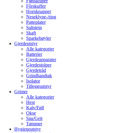
Fjøsskraper
Fôrskuffer
Hornknapper
Neseklype-/ring
Patteplater
Saltstein
Skaft
Sparkebøyler
Gjerdeutstyr
Alle kategorier
Batterier
Gjerdeapparater
Gjerdestolper
Gjerdetråd
Grindhandtak
Isolator
Tilleggsutstyr
Grimer
Alle kategorier
Hest
Kalv/Føll
Okse
Sau/Geit
Tømmer
Hygieneutstyr