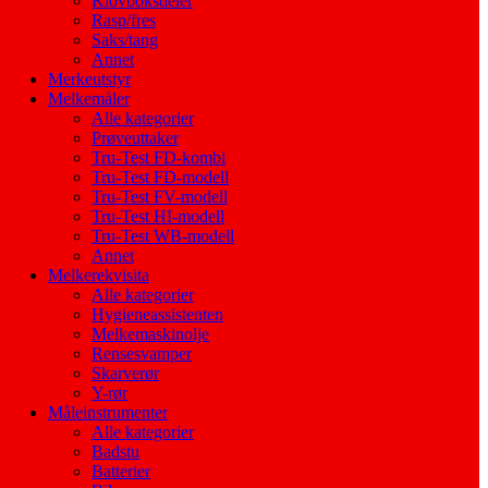
Klovboksdeler
Rasp/fres
Saks/tang
Annet
Merkeutstyr
Melkemåler
Alle kategorier
Prøveuttaker
Tru-Test FD-kombi
Tru-Test FD-modell
Tru-Test FV-modell
Tru-Test HI-modell
Tru-Test WB-modell
Annet
Melkerekvisita
Alle kategorier
Hygieneassistenten
Melkemaskinolje
Rensesvamper
Skarverør
Y-rør
Måleinstrumenter
Alle kategorier
Badstu
Batterier