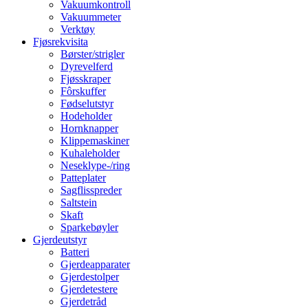
Vakuumkontroll
Vakuummeter
Verktøy
Fjøsrekvisita
Børster/strigler
Dyrevelferd
Fjøsskraper
Fôrskuffer
Fødselutstyr
Hodeholder
Hornknapper
Klippemaskiner
Kuhaleholder
Neseklype-/ring
Patteplater
Sagflisspreder
Saltstein
Skaft
Sparkebøyler
Gjerdeutstyr
Batteri
Gjerdeapparater
Gjerdestolper
Gjerdetestere
Gjerdetråd