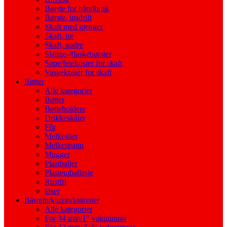
Børste for håndbruk
Børste, løsdrift
Skaft med gjenger
Skaft, tre
Skaft, andre
Slange-/flaskebørster
Sope/feiekoster for skaft
Vaskekoster for skaft
Bøtter
Alle kategorier
Bøtter
Bøtteholdere
Drikkeskåler
Fôr
Melkesiler
Melkespann
Mugger
Plastbaljer
Plastemballasje
Rustfri
Øser
Båsrein/kurein/kutrener
Alle kategorier
For 34 mm/1″ vakuumrør