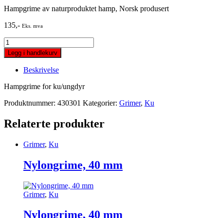
Hampgrime av naturproduktet hamp, Norsk produsert
135
,-
Eks. mva
Hampgrime
for
Legg i handlekurv
ku/ungdyr
quantity
Beskrivelse
Hampgrime for ku/ungdyr
Produktnummer:
430301
Kategorier:
Grimer
,
Ku
Relaterte produkter
Grimer
,
Ku
Nylongrime, 40 mm
Grimer
,
Ku
Nylongrime, 40 mm