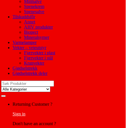
Mintsalve
Spenekrem
Spenesalve
Tilskuddsfôr
Annet
AHV produkter
Biopect
Mineralsyrner
Varmelamper
Vekter – veieutstyr
Fjærvekter i plast
Fjærvekter i stål
Kranvekter
Gjødselstrekk
Gjødselstrekk deler
Search
for:
My
Returning Customer ?
Account
Sign in
Don't have an account ?