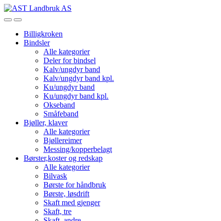
Skip
Skip
to
to
Open
Close
navigation
content
Billigkroken
Bindsler
Alle kategorier
Deler for bindsel
Kalv/ungdyr band
Kalv/ungdyr band kpl.
Ku/ungdyr band
Ku/ungdyr band kpl.
Okseband
Småfeband
Bjøller, klaver
Alle kategorier
Bjøllereimer
Messing/kopperbelagt
Børster,koster og redskap
Alle kategorier
Bilvask
Børste for håndbruk
Børste, løsdrift
Skaft med gjenger
Skaft, tre
Skaft, andre