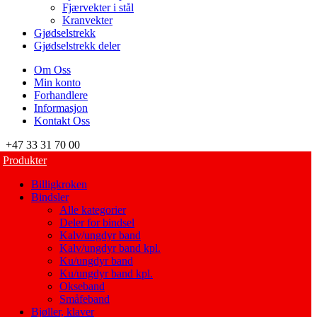
Fjærvekter i stål
Kranvekter
Gjødselstrekk
Gjødselstrekk deler
Om Oss
Min konto
Forhandlere
Informasjon
Kontakt Oss
+47 33 31 70 00
Produkter
Billigkroken
Bindsler
Alle kategorier
Deler for bindsel
Kalv/ungdyr band
Kalv/ungdyr band kpl.
Ku/ungdyr band
Ku/ungdyr band kpl.
Okseband
Småfeband
Bjøller, klaver