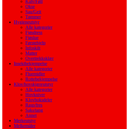
Kalv/Føll
Okse
Sau/Geit
Tømmer
Hygieneutstyr
Alle kategorier
Fjøsdress
Fjøslue
Førstehjelp
Infoskilt
Matter
Overtrekksklær
Insektbekjempelse
Alle kategorier
Fluemidler
Rottebekjempelse
Klov/hovskjæreutstyr
Alle kategorier
Hovkniver
Klovboksdeler
Rasp/fres
Saks/tang
Annet
Merkeutstyr
Melkemåler