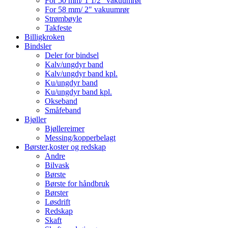
For 50 mm/ 1 1/2" vakuumrør
For 58 mm/ 2" vakuumrør
Strømbøyle
Takfeste
Billigkroken
Bindsler
Deler for bindsel
Kalv/ungdyr band
Kalv/ungdyr band kpl.
Ku/ungdyr band
Ku/ungdyr band kpl.
Okseband
Småfeband
Bjøller
Bjøllereimer
Messing/kopperbelagt
Børster,koster og redskap
Andre
Bilvask
Børste
Børste for håndbruk
Børster
Løsdrift
Redskap
Skaft