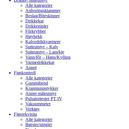
Drikke- sutteutstyr
Alle kategorier
Anboringsklammer
Beslag/Biteskinner
Drikkekar
Drikkenipler
Fôrkrybber
Høyhekk
Kalvedrikkvarmere
Sutteutstyr – Kalv
Sutteutstyr – Lam/kje
Vann/fôr – Høns/Kylling
Varmedrikkekar
Annet
Fjøskontroll
Alle kategorier
Gummibend
Kranmunnstykker
Annet måleutstyr
Pulsatortester PT IV
Vakuummeter
Verktøy
Fjøsrekvisita
Alle kategorier
Børster/strigler