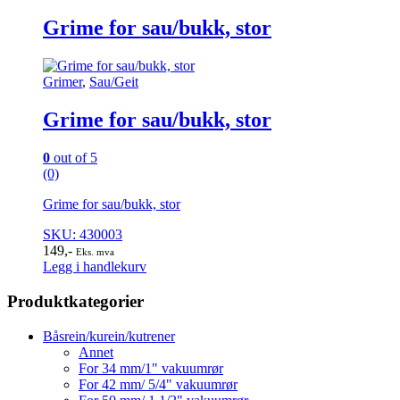
Grime for sau/bukk, stor
Grimer
,
Sau/Geit
Grime for sau/bukk, stor
0
out of 5
(0)
Grime for sau/bukk, stor
SKU: 430003
149
,-
Eks. mva
Legg i handlekurv
Produktkategorier
Båsrein/kurein/kutrener
Annet
For 34 mm/1" vakuumrør
For 42 mm/ 5/4" vakuumrør