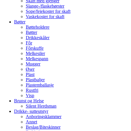
Skaft med gjenger
Slange-/flaskebørster
Sope/feiekoster for skaft
Vaskekoster for skaft
Bøtter
Bøtteholdere
Bøtter
Drikkeskåler
Fôr
Fôrskuffe
Melkesiler
Melkespann
Mugger
Øser
Plast
Plastbaljer
Plastemballasje
Rustfri
Visp
Brunst og Helse
Silent Herdsman
Drikke- sutteutstyr
Anboringsklammer
Annet
Beslag/Biteskinner