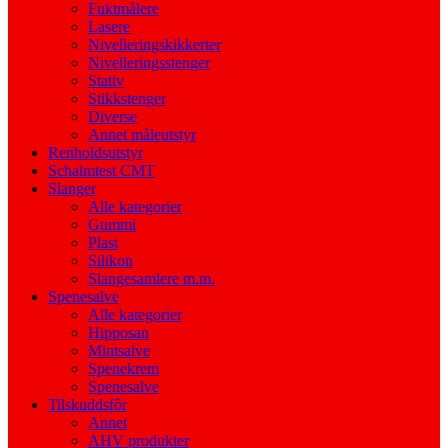
Fuktmålere
Lasere
Nivelleringskikkerter
Nivelleringsstenger
Stativ
Stikkstenger
Diverse
Annet måleutstyr
Renholdsutstyr
Schalmtest CMT
Slanger
Alle kategorier
Gummi
Plast
Silikon
Slangesamlere m.m.
Spenesalve
Alle kategorier
Hipposan
Mintsalve
Spenekrem
Spenesalve
Tilskuddsfôr
Annet
AHV produkter