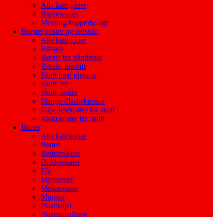
Alle kategorier
Bjøllereimer
Messing/kopperbelagt
Børster,koster og redskap
Alle kategorier
Bilvask
Børste for håndbruk
Børste, løsdrift
Skaft med gjenger
Skaft, tre
Skaft, andre
Slange-/flaskebørster
Sope/feiekoster for skaft
Vaskekoster for skaft
Bøtter
Alle kategorier
Bøtter
Bøtteholdere
Drikkeskåler
Fôr
Melkesiler
Melkespann
Mugger
Plastbaljer
Plastemballasje