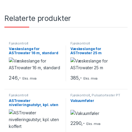
Relaterte produkter
Fjøskontroll
Fjøskontroll
Væskeslange for
Væskeslange for
ASTrowater 16 m, standard
ASTrowater 25 m
246
,-
385
,-
Eks. mva
Eks. mva
Fjøskontroll
Fjøskontroll
,
Pulsatortester PT
IV
ASTrowater
Vakuumføler
nivelleringsutstyr, kpl. uten
koffert
2290
,-
Eks. mva