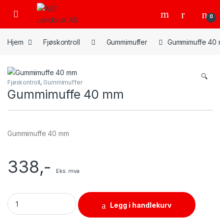
Skip to navigation
Skip to content
Open
0
Hjem
Fjøskontroll
Gummimuffer
Gummimuffe 40
🔍
Fjøskontroll
,
Gummimuffer
Gummimuffe 40 mm
Gummimuffe 40 mm
338
,-
Eks. mva
Gummimuffe 40 mm quantity
Legg i handlekurv