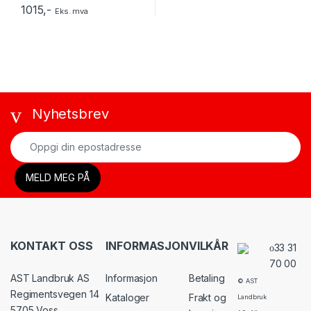
1015
,-
Eks. mva
Nyhetsbrev
KONTAKT OSS
INFORMASJON
VILKÅR
33 31
70 00
AST Landbruk AS
Informasjon
Betaling
© AST
Regimentsvegen 14
Kataloger
Frakt og
Landbruk
5705 Voss