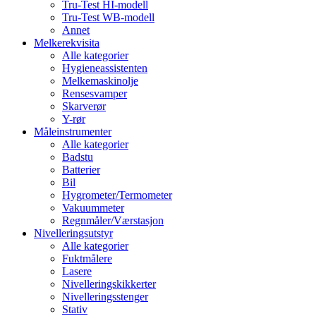
Tru-Test HI-modell
Tru-Test WB-modell
Annet
Melkerekvisita
Alle kategorier
Hygieneassistenten
Melkemaskinolje
Rensesvamper
Skarverør
Y-rør
Måleinstrumenter
Alle kategorier
Badstu
Batterier
Bil
Hygrometer/Termometer
Vakuummeter
Regnmåler/Værstasjon
Nivelleringsutstyr
Alle kategorier
Fuktmålere
Lasere
Nivelleringskikkerter
Nivelleringsstenger
Stativ