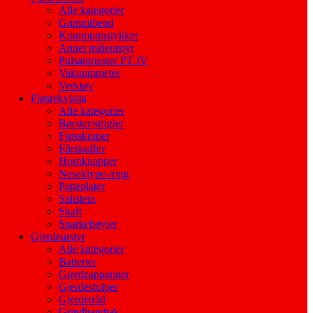
Alle kategorier
Gummibend
Kranmunnstykker
Annet måleutstyr
Pulsatortester PT IV
Vakuummeter
Verktøy
Fjøsrekvisita
Alle kategorier
Børster/strigler
Fjøsskraper
Fôrskuffer
Hornknapper
Neseklype-/ring
Patteplater
Saltstein
Skaft
Sparkebøyler
Gjerdeutstyr
Alle kategorier
Batterier
Gjerdeapparater
Gjerdestolper
Gjerdetråd
Grindhandtak