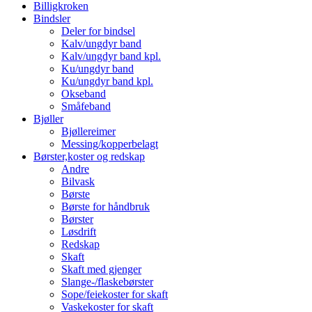
Billigkroken
Bindsler
Deler for bindsel
Kalv/ungdyr band
Kalv/ungdyr band kpl.
Ku/ungdyr band
Ku/ungdyr band kpl.
Okseband
Småfeband
Bjøller
Bjøllereimer
Messing/kopperbelagt
Børster,koster og redskap
Andre
Bilvask
Børste
Børste for håndbruk
Børster
Løsdrift
Redskap
Skaft
Skaft med gjenger
Slange-/flaskebørster
Sope/feiekoster for skaft
Vaskekoster for skaft