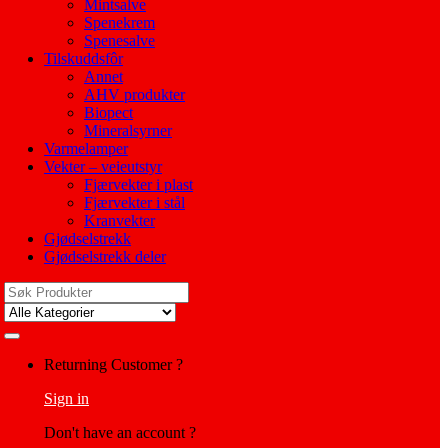
Mintsalve
Spenekrem
Spenesalve
Tilskuddsfôr
Annet
AHV produkter
Biopect
Mineralsyrner
Varmelamper
Vekter – veieutstyr
Fjærvekter i plast
Fjærvekter i stål
Kranvekter
Gjødselstrekk
Gjødselstrekk deler
Search
for:
My
Returning Customer ?
Account
Sign in
Don't have an account ?