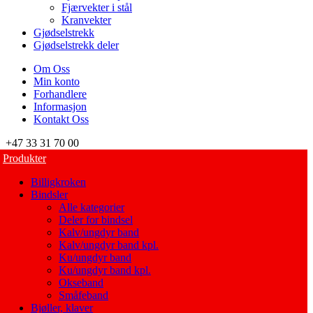
Fjærvekter i stål
Kranvekter
Gjødselstrekk
Gjødselstrekk deler
Om Oss
Min konto
Forhandlere
Informasjon
Kontakt Oss
+47 33 31 70 00
Produkter
Billigkroken
Bindsler
Alle kategorier
Deler for bindsel
Kalv/ungdyr band
Kalv/ungdyr band kpl.
Ku/ungdyr band
Ku/ungdyr band kpl.
Okseband
Småfeband
Bjøller, klaver