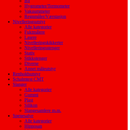
Bil
Hygrometer/Termometer
Vakuummeter
Regnmåler/Værstasjon
Nivelleringsutstyr
Alle kategorier
Fuktmålere
Lasere
Nivelleringskikkerter
Nivelleringsstenger
Stativ
Stikkstenger
Diverse
Annet måleutstyr
Renholdsutstyr
Schalmtest CMT
Slanger
Alle kategorier
Gummi
Plast
Silikon
Slangesamlere m.m.
Spenesalve
Alle kategorier
Hipposan