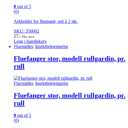
0
out of 5
(0)
Arkholder for fluepapir, sett à 2 stk.
SKU: 350002
27
,-
Eks. mva
Legg i handlekurv
Fluemidler
,
Insektbekjempelse
Fluefanger stor, modell rullgardin, pr.
rull
Fluemidler
,
Insektbekjempelse
Fluefanger stor, modell rullgardin, pr.
rull
0
out of 5
(0)