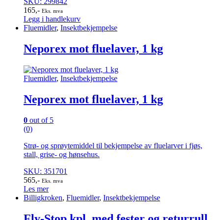
SKU: 299842
165
,-
Eks. mva
Legg i handlekurv
Fluemidler
,
Insektbekjempelse
Neporex mot fluelaver, 1 kg
Fluemidler
,
Insektbekjempelse
Neporex mot fluelaver, 1 kg
0
out of 5
(0)
Strø- og sprøytemiddel til bekjempelse av fluelarver i fjøs,
stall, grise- og hønsehus.
SKU: 351701
565
,-
Eks. mva
Les mer
Billigkroken
,
Fluemidler
,
Insektbekjempelse
Fly-Stop kpl. med fester og returrull