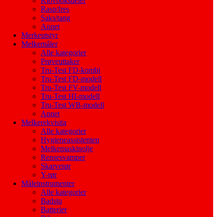
Klovboksdeler
Rasp/fres
Saks/tang
Annet
Merkeutstyr
Melkemåler
Alle kategorier
Prøveuttaker
Tru-Test FD-kombi
Tru-Test FD-modell
Tru-Test FV-modell
Tru-Test HI-modell
Tru-Test WB-modell
Annet
Melkerekvisita
Alle kategorier
Hygieneassistenten
Melkemaskinolje
Rensesvamper
Skarverør
Y-rør
Måleinstrumenter
Alle kategorier
Badstu
Batterier