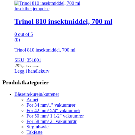
Insektbekjempelse
Trinol 810 insektmiddel, 700 ml
0
out of 5
(0)
Trinol 810 insektmiddel, 700 ml
SKU: 351801
295
,-
Eks. mva
Legg i handlekurv
Produktkategorier
Båsrein/kurein/kutrener
Annet
For 34 mm/1" vakuumrør
For 42 mm/ 5/4" vakuumrør
For 50 mm/ 1 1/2" vakuumrør
For 58 mm/ 2" vakuumrør
Strømbøyle
Takfeste