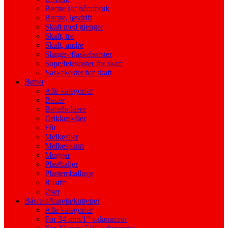
Børste for håndbruk
Børste, løsdrift
Skaft med gjenger
Skaft, tre
Skaft, andre
Slange-/flaskebørster
Sope/feiekoster for skaft
Vaskekoster for skaft
Bøtter
Alle kategorier
Bøtter
Bøtteholdere
Drikkeskåler
Fôr
Melkesiler
Melkespann
Mugger
Plastbaljer
Plastemballasje
Rustfri
Øser
Båsrein/kurein/kutrener
Alle kategorier
For 34 mm/1″ vakuumrør