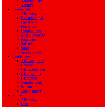
Vakuummeter
Verktøy
Fjøsrekvisita
Alle kategorier
Børster/strigler
Fjøsskraper
Fôrskuffer
Hornknapper
Neseklype-/ring
Patteplater
Saltstein
Skaft
Sparkebøyler
Gjerdeutstyr
Alle kategorier
Batterier
Gjerdeapparater
Gjerdestolper
Gjerdetråd
Grindhandtak
Isolator
Tilleggsutstyr
Grimer
Alle kategorier
Hest