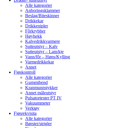
Drikke- sutteutstyr
Alle kategorier
Anboringsklammer
Beslag/Biteskinner
Drikkekar
Drikkenipler
Fôrkrybber
Høyhekk
Kalvedrikkvarmere
Sutteutstyr – Kalv
Sutteutstyr – Lam/kje
Vann/fôr – Høns/Kylling
Varmedrikkekar
Annet
Fjøskontroll
Alle kategorier
Gummibend
Kranmunnstykker
Annet måleutstyr
Pulsatortester PT IV
Vakuummeter
Verktøy
Fjøsrekvisita
Alle kategorier
Børster/strigler