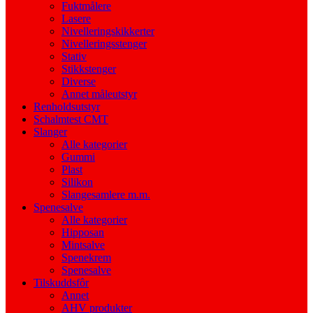
Fuktmålere
Lasere
Nivelleringskikkerter
Nivelleringsstenger
Stativ
Stikkstenger
Diverse
Annet måleutstyr
Renholdsutstyr
Schalmtest CMT
Slanger
Alle kategorier
Gummi
Plast
Silikon
Slangesamlere m.m.
Spenesalve
Alle kategorier
Hipposan
Mintsalve
Spenekrem
Spenesalve
Tilskuddsfôr
Annet
AHV produkter