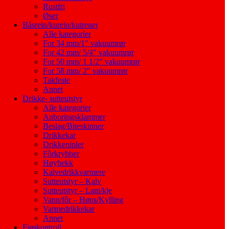
Rustfri
Øser
Båsrein/kurein/kutrener
Alle kategorier
For 34 mm/1″ vakuumrør
For 42 mm/ 5/4″ vakuumrør
For 50 mm/ 1 1/2″ vakuumrør
For 58 mm/ 2″ vakuumrør
Takfeste
Annet
Drikke- sutteutstyr
Alle kategorier
Anboringsklammer
Beslag/Biteskinner
Drikkekar
Drikkenipler
Fôrkrybber
Høyhekk
Kalvedrikkvarmere
Sutteutstyr – Kalv
Sutteutstyr – Lam/kje
Vann/fôr – Høns/Kylling
Varmedrikkekar
Annet
Fjøskontroll