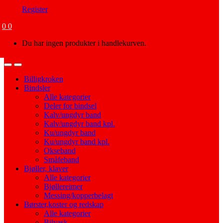
Register
0
0
Du har ingen produkter i handlekurven.
Open
Close
Billigkroken
Bindsler
Alle kategorier
Deler for bindsel
Kalv/ungdyr band
Kalv/ungdyr band kpl.
Ku/ungdyr band
Ku/ungdyr band kpl.
Okseband
Småfeband
Bjøller, klaver
Alle kategorier
Bjøllereimer
Messing/kopperbelagt
Børster,koster og redskap
Alle kategorier
Bilvask