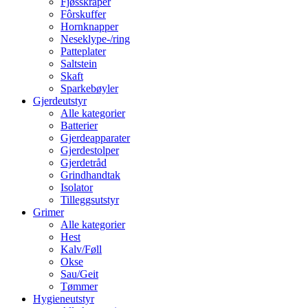
Fjøsskraper
Fôrskuffer
Hornknapper
Neseklype-/ring
Patteplater
Saltstein
Skaft
Sparkebøyler
Gjerdeutstyr
Alle kategorier
Batterier
Gjerdeapparater
Gjerdestolper
Gjerdetråd
Grindhandtak
Isolator
Tilleggsutstyr
Grimer
Alle kategorier
Hest
Kalv/Føll
Okse
Sau/Geit
Tømmer
Hygieneutstyr