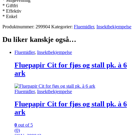
* Miljøvennlig
* Giftfri
* Effektiv
* Enkel
Produktnummer:
299904
Kategorier:
Fluemidler
,
Insektbekjempelse
Du liker kanskje også…
Fluemidler
,
Insektbekjempelse
Fluepapir Cit for fjøs og stall pk. à 6
ark
Fluemidler
,
Insektbekjempelse
Fluepapir Cit for fjøs og stall pk. à 6
ark
0
out of 5
(0)