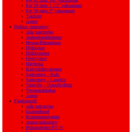
For 42 mm/ 5/4″ vakuumrør
For 50 mm/ 1 1/2″ vakuumrør
For 58 mm/ 2″ vakuumrør
Takfeste
Annet
Drikke- sutteutstyr
Alle kategorier
Anboringsklammer
Beslag/Biteskinner
Drikkekar
Drikkenipler
Fôrkrybber
Høyhekk
Kalvedrikkvarmere
Sutteutstyr – Kalv
Sutteutstyr – Lam/kje
Vann/fôr – Høns/Kylling
Varmedrikkekar
Annet
Fjøskontroll
Alle kategorier
Gummibend
Kranmunnstykker
Annet måleutstyr
Pulsatortester PT IV