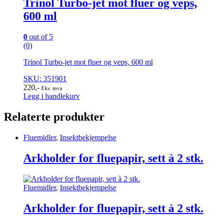
Trinol Turbo-jet mot fluer og veps,
600 ml
0
out of 5
(0)
Trinol Turbo-jet mot fluer og veps, 600 ml
SKU: 351901
220
,-
Eks. mva
Legg i handlekurv
Relaterte produkter
Fluemidler
,
Insektbekjempelse
Arkholder for fluepapir, sett à 2 stk.
Fluemidler
,
Insektbekjempelse
Arkholder for fluepapir, sett à 2 stk.