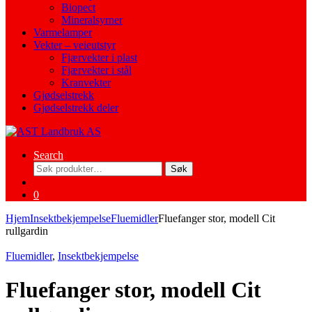
Biopect
Mineralsyrner
Varmelamper
Vekter – veieutstyr
Fjærvekter i plast
Fjærvekter i stål
Kranvekter
Gjødselstrekk
Gjødselstrekk deler
Search
Søk
Søk
etter:
0
Hjem
Insektbekjempelse
Fluemidler
Fluefanger stor, modell Cit
rullgardin
Fluemidler
,
Insektbekjempelse
Fluefanger stor, modell Cit