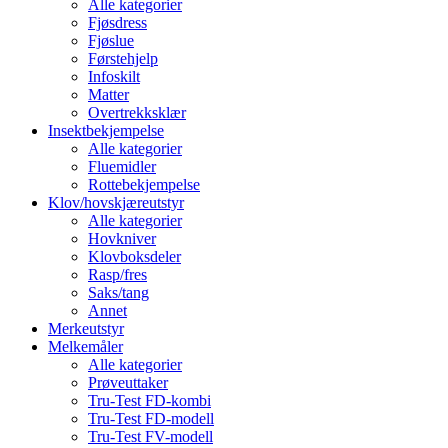
Alle kategorier
Fjøsdress
Fjøslue
Førstehjelp
Infoskilt
Matter
Overtrekksklær
Insektbekjempelse
Alle kategorier
Fluemidler
Rottebekjempelse
Klov/hovskjæreutstyr
Alle kategorier
Hovkniver
Klovboksdeler
Rasp/fres
Saks/tang
Annet
Merkeutstyr
Melkemåler
Alle kategorier
Prøveuttaker
Tru-Test FD-kombi
Tru-Test FD-modell
Tru-Test FV-modell