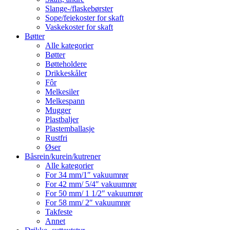
Slange-/flaskebørster
Sope/feiekoster for skaft
Vaskekoster for skaft
Bøtter
Alle kategorier
Bøtter
Bøtteholdere
Drikkeskåler
Fôr
Melkesiler
Melkespann
Mugger
Plastbaljer
Plastemballasje
Rustfri
Øser
Båsrein/kurein/kutrener
Alle kategorier
For 34 mm/1″ vakuumrør
For 42 mm/ 5/4″ vakuumrør
For 50 mm/ 1 1/2″ vakuumrør
For 58 mm/ 2″ vakuumrør
Takfeste
Annet