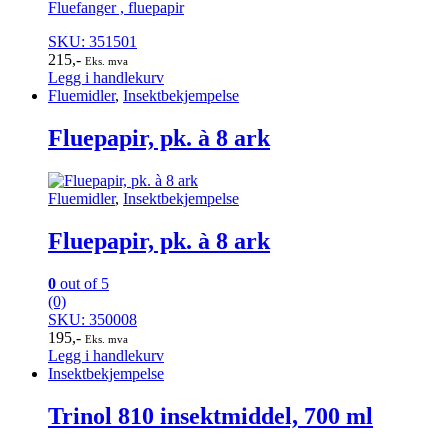
Fluefanger , fluepapir
SKU: 351501
215
,-
Eks. mva
Legg i handlekurv
Fluemidler
,
Insektbekjempelse
Fluepapir, pk. à 8 ark
Fluemidler
,
Insektbekjempelse
Fluepapir, pk. à 8 ark
0
out of 5
(0)
SKU: 350008
195
,-
Eks. mva
Legg i handlekurv
Insektbekjempelse
Trinol 810 insektmiddel, 700 ml