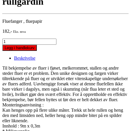
rullgardin
Fluefanger , fluepapir
182
,-
Eks. mva
Fluefanger
stor,
Legg i handlekurv
modell
Cit
Beskrivelse
rullgardin
quantity
Til bekjempelse av fluer i fjøset, melkerommet, stallen og andre
steder fluer er et problem. Den unike designen og fargen virker
tiltrekkende på fluer og er utviklet etter vitenskapelige undersøkelser
av fluers adferd. Uavhengige forsøk viser at denne fluefellen ikke
bare virker i dagslys, men også i skumring (når flua leter et sted og
hvile), hvilket gjør den svært effektiv. For å opprettholde en effektiv
bekjempelse, bør fellen byttes ut før den er helt dekket av fluer.
Monteringsanvisning :
Kan henges opp på flere ulike måter. Trekk ut hele rullen og heng
den med limsiden ned, heller heng opp mindre biter på en spilder
eller liknende.
Innhold : 9m x 0,3m