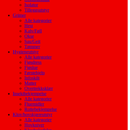
Isolator
Tilleggsutstyr
Grimer
Alle kategorier
Hest
Kalv/Føll
Okse
Sau/Geit
Tømmer
Hygieneutstyr
Alle kategorier
Fjøsdress
Fjøslue
Førstehjelp
Infoskilt
Matter
Overtrekksklær
Insektbekjempelse
Alle kategorier
Fluemidler
Rottebekjempelse
Klov/hovskjæreutstyr
Alle kategorier
Hovkniver