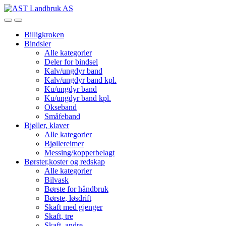
Skip
Skip
to
to
Open
Close
navigation
content
Billigkroken
Bindsler
Alle kategorier
Deler for bindsel
Kalv/ungdyr band
Kalv/ungdyr band kpl.
Ku/ungdyr band
Ku/ungdyr band kpl.
Okseband
Småfeband
Bjøller, klaver
Alle kategorier
Bjøllereimer
Messing/kopperbelagt
Børster,koster og redskap
Alle kategorier
Bilvask
Børste for håndbruk
Børste, løsdrift
Skaft med gjenger
Skaft, tre
Skaft, andre