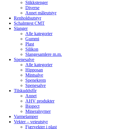
Stikkstenger
Diverse
Annet måleutstyr
Renholdsutstyr
Schalmtest CMT
Slanger
Alle kategorier
Gummi
Plast
Silikon
Slangesamlere m.m.
Spenesalve
Alle kategorier
Hipposan
Mintsalve
Spenekrem
Spenesalve
Tilskuddsfôr
Annet
AHV produkter
Biopect
Mineralsyrner
Varmelamper
Vekter – veieutstyr
Fjærvekter i plast