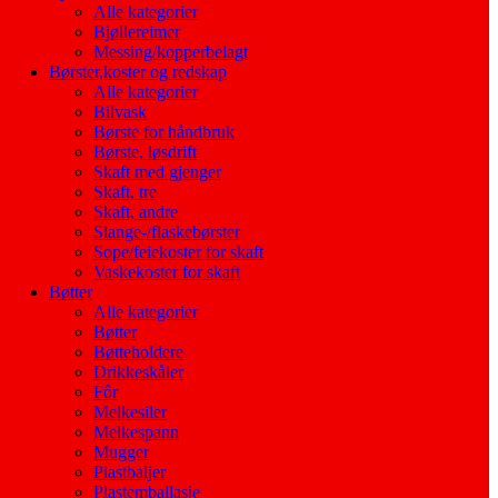
Alle kategorier
Bjøllereimer
Messing/kopperbelagt
Børster,koster og redskap
Alle kategorier
Bilvask
Børste for håndbruk
Børste, løsdrift
Skaft med gjenger
Skaft, tre
Skaft, andre
Slange-/flaskebørster
Sope/feiekoster for skaft
Vaskekoster for skaft
Bøtter
Alle kategorier
Bøtter
Bøtteholdere
Drikkeskåler
Fôr
Melkesiler
Melkespann
Mugger
Plastbaljer
Plastemballasje