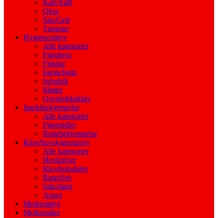
Kalv/Føll
Okse
Sau/Geit
Tømmer
Hygieneutstyr
Alle kategorier
Fjøsdress
Fjøslue
Førstehjelp
Infoskilt
Matter
Overtrekksklær
Insektbekjempelse
Alle kategorier
Fluemidler
Rottebekjempelse
Klov/hovskjæreutstyr
Alle kategorier
Hovkniver
Klovboksdeler
Rasp/fres
Saks/tang
Annet
Merkeutstyr
Melkemåler