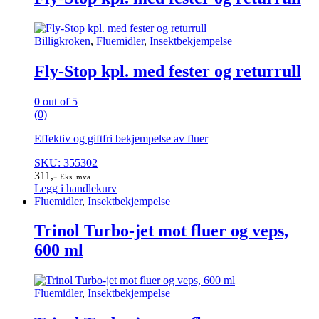
Billigkroken
,
Fluemidler
,
Insektbekjempelse
Fly-Stop kpl. med fester og returrull
0
out of 5
(0)
Effektiv og giftfri bekjempelse av fluer
SKU: 355302
311
,-
Eks. mva
Legg i handlekurv
Fluemidler
,
Insektbekjempelse
Trinol Turbo-jet mot fluer og veps,
600 ml
Fluemidler
,
Insektbekjempelse