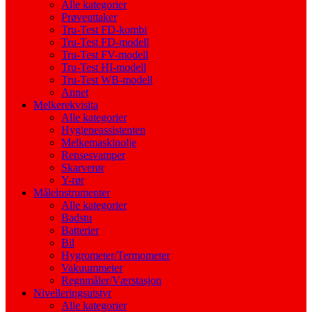
Alle kategorier
Prøveuttaker
Tru-Test FD-kombi
Tru-Test FD-modell
Tru-Test FV-modell
Tru-Test HI-modell
Tru-Test WB-modell
Annet
Melkerekvisita
Alle kategorier
Hygieneassistenten
Melkemaskinolje
Rensesvamper
Skarverør
Y-rør
Måleinstrumenter
Alle kategorier
Badstu
Batterier
Bil
Hygrometer/Termometer
Vakuummeter
Regnmåler/Værstasjon
Nivelleringsutstyr
Alle kategorier