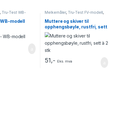
,
Tru-Test WB-
Melkemåler
,
Tru-Test FV-modell
,
Tru-Test WB-modell
 WB-modell
Muttere og skiver til
opphengsbøyle, rustfri, sett
à 2 stk
51
,-
Eks. mva