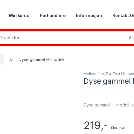
Min konto
Forhandlere
Informasjon
Kontakt O
or:
l
Dyse gammel HI-modell
Melkemåler
,
Tru-Test HI-mod
Dyse gammel 
Dyse gammel HI-modell, s
219
,-
Eks. mva