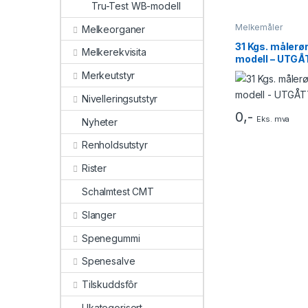
Tru-Test WB-modell
Melkemåler
Melkeorganer
31 Kgs. målerør
Melkerekvisita
modell – UTGÅ
Merkeutstyr
Nivelleringsutstyr
0
,-
Eks. mva
Nyheter
Renholdsutstyr
Rister
Schalmtest CMT
Slanger
Spenegummi
Spenesalve
Tilskuddsfôr
Ukategorisert