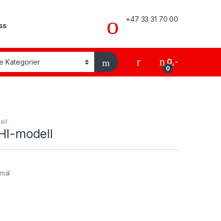
+47 33 31 70 00
ss
My Account
0
,-
0
ell
HI-modell
mal