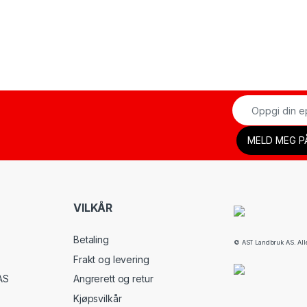
VILKÅR
Betaling
© AST Landbruk AS. Alle 
Frakt og levering
AS
Angrerett og retur
Kjøpsvilkår