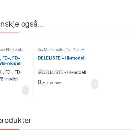
kanskje også…
est FD-kombi
,
Ku
,
Melkemåler
,
Tru-Test HI-
ll
,
Tru-Test FV-
modell
HI-modell
,
Tru-
, FD-, FD-
DELELISTE – HI-modell
 WB-modell
0
,-
Eks. mva
produkter