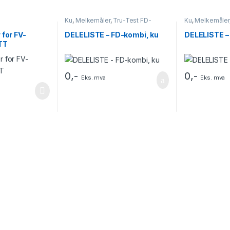
Ku
,
Melkemåler
,
Tru-Test FD-
Ku
,
Melkemåler
kombi
modell
 for FV-
DELELISTE – FD-kombi, ku
DELELISTE –
TT
0
,-
0
,-
Eks. mva
Eks. mva