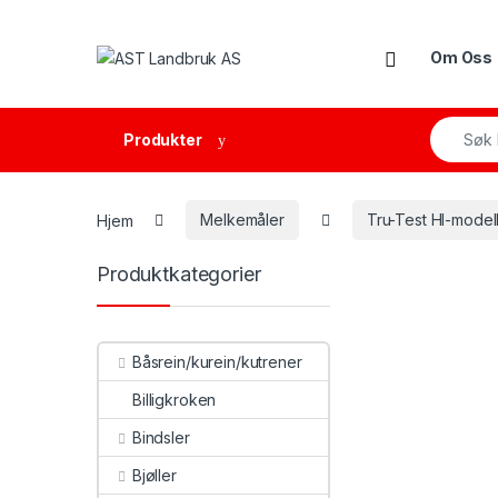
Skip to navigation
Skip to content
Open
Om Oss
Search f
Produkter
Hjem
Melkemåler
Tru-Test HI-model
Produktkategorier
Båsrein/kurein/kutrener
Billigkroken
Bindsler
Bjøller