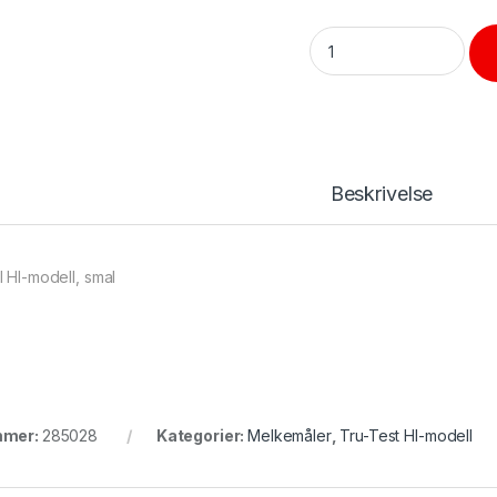
Dyse gammel HI-modell 
Beskrivelse
HI-modell, smal
mmer:
285028
Kategorier:
Melkemåler
,
Tru-Test HI-modell