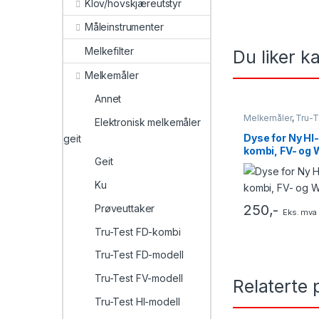
Klov/hovskjæreutstyr
Måleinstrumenter
Melkefilter
Du liker 
Melkemåler
Annet
Melkemåler
,
Tru-T
Elektronisk melkemåler
Tru-Test FD-mode
modell
,
Tru-Test 
Dyse for Ny HI-
geit
Test WB-modell
kombi, FV- og
Geit
Ku
250
,-
Prøveuttaker
Eks. mva
Tru-Test FD-kombi
Tru-Test FD-modell
Tru-Test FV-modell
Relaterte 
Tru-Test HI-modell