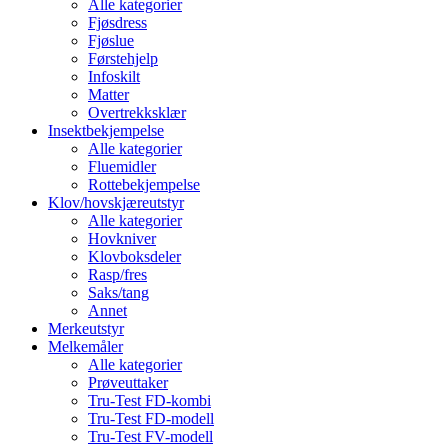
Alle kategorier
Fjøsdress
Fjøslue
Førstehjelp
Infoskilt
Matter
Overtrekksklær
Insektbekjempelse
Alle kategorier
Fluemidler
Rottebekjempelse
Klov/hovskjæreutstyr
Alle kategorier
Hovkniver
Klovboksdeler
Rasp/fres
Saks/tang
Annet
Merkeutstyr
Melkemåler
Alle kategorier
Prøveuttaker
Tru-Test FD-kombi
Tru-Test FD-modell
Tru-Test FV-modell