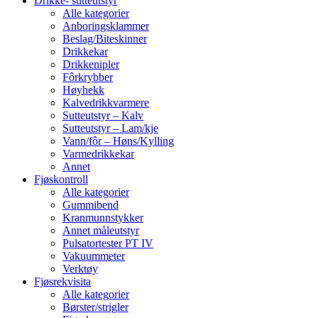
Drikke- sutteutstyr
Alle kategorier
Anboringsklammer
Beslag/Biteskinner
Drikkekar
Drikkenipler
Fôrkrybber
Høyhekk
Kalvedrikkvarmere
Sutteutstyr – Kalv
Sutteutstyr – Lam/kje
Vann/fôr – Høns/Kylling
Varmedrikkekar
Annet
Fjøskontroll
Alle kategorier
Gummibend
Kranmunnstykker
Annet måleutstyr
Pulsatortester PT IV
Vakuummeter
Verktøy
Fjøsrekvisita
Alle kategorier
Børster/strigler