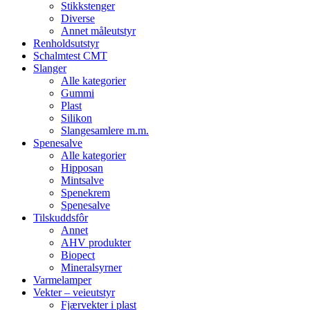
Stikkstenger
Diverse
Annet måleutstyr
Renholdsutstyr
Schalmtest CMT
Slanger
Alle kategorier
Gummi
Plast
Silikon
Slangesamlere m.m.
Spenesalve
Alle kategorier
Hipposan
Mintsalve
Spenekrem
Spenesalve
Tilskuddsfôr
Annet
AHV produkter
Biopect
Mineralsyrner
Varmelamper
Vekter – veieutstyr
Fjærvekter i plast