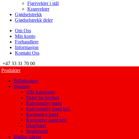
Fjærvekter i stål
Kranvekter
Gjødselstrekk
Gjødselstrekk deler
Om Oss
Min konto
Forhandlere
Informasjon
Kontakt Oss
+47 33 31 70 00
Produkter
Billigkroken
Bindsler
Alle kategorier
Deler for bindsel
Kalv/ungdyr band
Kalv/ungdyr band kpl.
Ku/ungdyr band
Ku/ungdyr band kpl.
Okseband
Småfeband
Bjøller, klaver