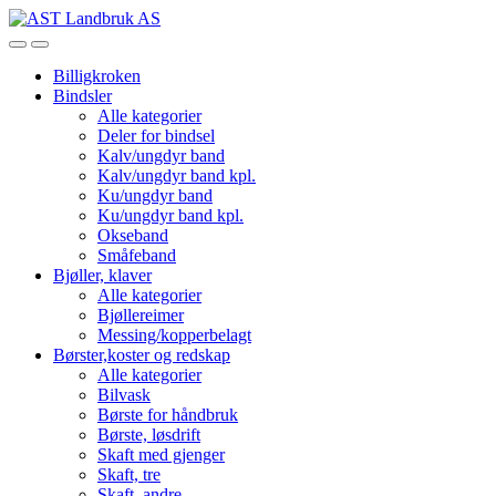
Skip
Skip
to
to
Open
Close
navigation
content
Billigkroken
Bindsler
Alle kategorier
Deler for bindsel
Kalv/ungdyr band
Kalv/ungdyr band kpl.
Ku/ungdyr band
Ku/ungdyr band kpl.
Okseband
Småfeband
Bjøller, klaver
Alle kategorier
Bjøllereimer
Messing/kopperbelagt
Børster,koster og redskap
Alle kategorier
Bilvask
Børste for håndbruk
Børste, løsdrift
Skaft med gjenger
Skaft, tre
Skaft, andre