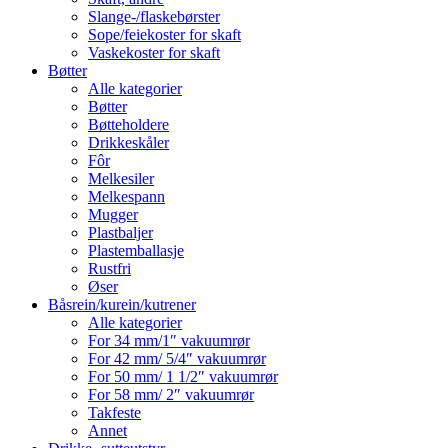
Slange-/flaskebørster
Sope/feiekoster for skaft
Vaskekoster for skaft
Bøtter
Alle kategorier
Bøtter
Bøtteholdere
Drikkeskåler
Fôr
Melkesiler
Melkespann
Mugger
Plastbaljer
Plastemballasje
Rustfri
Øser
Båsrein/kurein/kutrener
Alle kategorier
For 34 mm/1″ vakuumrør
For 42 mm/ 5/4″ vakuumrør
For 50 mm/ 1 1/2″ vakuumrør
For 58 mm/ 2″ vakuumrør
Takfeste
Annet