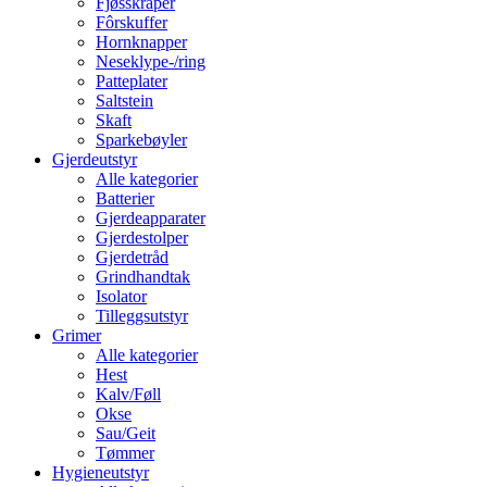
Fjøsskraper
Fôrskuffer
Hornknapper
Neseklype-/ring
Patteplater
Saltstein
Skaft
Sparkebøyler
Gjerdeutstyr
Alle kategorier
Batterier
Gjerdeapparater
Gjerdestolper
Gjerdetråd
Grindhandtak
Isolator
Tilleggsutstyr
Grimer
Alle kategorier
Hest
Kalv/Føll
Okse
Sau/Geit
Tømmer
Hygieneutstyr