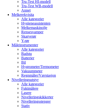
Tru-Test HI-modell
Tru-Test WB-modell
Annet
Melkerekvisita
Alle kategorier
Hygieneassistenten
Melkemaskinolje
Rensesvamper
Skarverør
Y-rør
Måleinstrumenter
Alle kategorier
Badstu
Batterier
Bil
Hygrometer/Termometer
Vakuummeter
Regnmåler/Værstasjon
Nivelleringsutstyr
Alle kategorier
Fuktmålere
Lasere
Nivelleringskikkerter
Nivelleringsstenger
Stativ