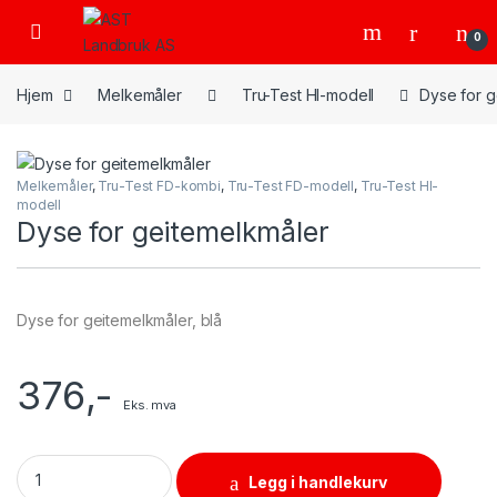
Skip to navigation
Skip to content
Open
0
Hjem
Melkemåler
Tru-Test HI-modell
Dyse for g
Melkemåler
,
Tru-Test FD-kombi
,
Tru-Test FD-modell
,
Tru-Test HI-
modell
Dyse for geitemelkmåler
Dyse for geitemelkmåler, blå
376
,-
Eks. mva
Dyse for geitemelkmåler quantity
Legg i handlekurv