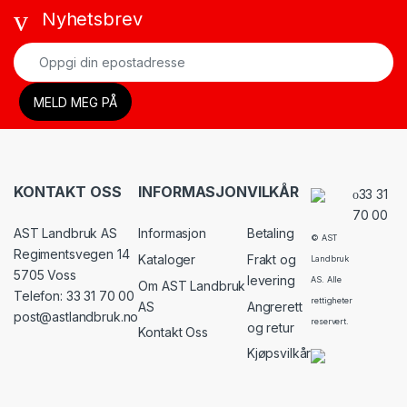
Nyhetsbrev
KONTAKT OSS
INFORMASJON
VILKÅR
33 31
70 00
AST Landbruk AS
Informasjon
Betaling
© AST
Regimentsvegen 14
Kataloger
Frakt og
Landbruk
5705 Voss
levering
AS. Alle
Om AST Landbruk
Telefon: 33 31 70 00
rettigheter
AS
Angrerett
post@astlandbruk.no
reservert.
og retur
Kontakt Oss
Kjøpsvilkår