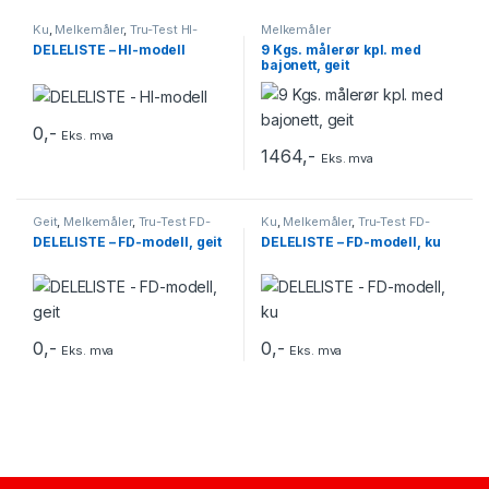
Ku
,
Melkemåler
,
Tru-Test HI-
Melkemåler
modell
DELELISTE – HI-modell
9 Kgs. målerør kpl. med
bajonett, geit
0
,-
Eks. mva
1464
,-
Eks. mva
Geit
,
Melkemåler
,
Tru-Test FD-
Ku
,
Melkemåler
,
Tru-Test FD-
modell
modell
DELELISTE – FD-modell, geit
DELELISTE – FD-modell, ku
0
,-
0
,-
Eks. mva
Eks. mva